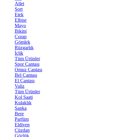
Atlet
Şort
Etek
Elbise
Mayo
Bikini
Çorap
Gömlek
Rüzgarlık
İçlik
Tüm Ürünler
Spor Çantası
Omuz Çantası
Bel Çantası
El Çantası
Valiz
Tüm Ürünler
Kol Saati
Kulaklık
Şapka
Bere
Parfüm
Eldiven
Cüzdan
Gözlük