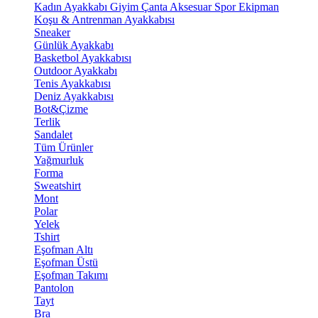
Kadın Ayakkabı
Giyim
Çanta
Aksesuar
Spor Ekipman
Koşu & Antrenman Ayakkabısı
Sneaker
Günlük Ayakkabı
Basketbol Ayakkabısı
Outdoor Ayakkabı
Tenis Ayakkabısı
Deniz Ayakkabısı
Bot&Çizme
Terlik
Sandalet
Tüm Ürünler
Yağmurluk
Forma
Sweatshirt
Mont
Polar
Yelek
Tshirt
Eşofman Altı
Eşofman Üstü
Eşofman Takımı
Pantolon
Tayt
Bra