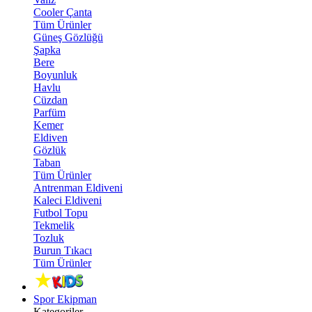
Cooler Çanta
Tüm Ürünler
Güneş Gözlüğü
Şapka
Bere
Boyunluk
Havlu
Cüzdan
Parfüm
Kemer
Eldiven
Gözlük
Taban
Tüm Ürünler
Antrenman Eldiveni
Kaleci Eldiveni
Futbol Topu
Tekmelik
Tozluk
Burun Tıkacı
Tüm Ürünler
Spor Ekipman
Kategoriler