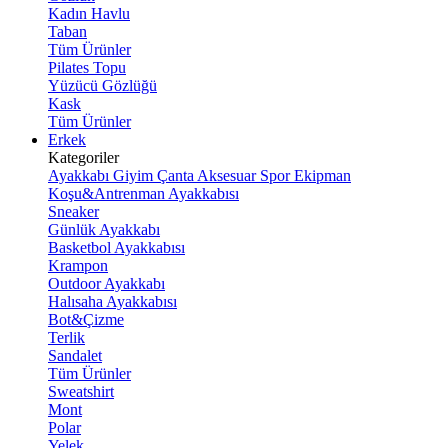
Kadın Havlu
Taban
Tüm Ürünler
Pilates Topu
Yüzücü Gözlüğü
Kask
Tüm Ürünler
Erkek
Kategoriler
Ayakkabı
Giyim
Çanta
Aksesuar
Spor Ekipman
Koşu&Antrenman Ayakkabısı
Sneaker
Günlük Ayakkabı
Basketbol Ayakkabısı
Krampon
Outdoor Ayakkabı
Halısaha Ayakkabısı
Bot&Çizme
Terlik
Sandalet
Tüm Ürünler
Sweatshirt
Mont
Polar
Yelek