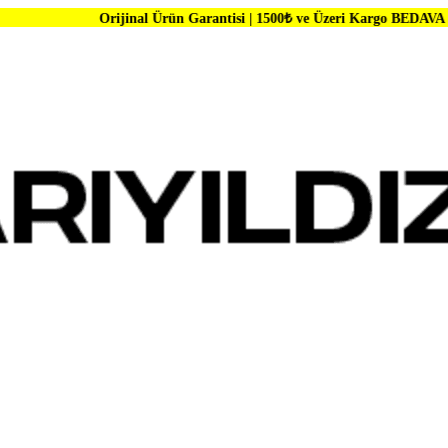
Orijinal Ürün Garantisi | 1500₺ ve Üzeri Kargo BEDAVA | Dünya Markal