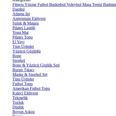
Fitness
Yüzme
Futbol
Basketbol
Voleybol
Masa Tenisi
Badmin
Dambıl
Atlama İpi
Antrenman Eldiveni
Suluk & Matara
Pilates Lastiği
Yoga Mat
Pilates Topu
El Yayı
Tüm Ürünler
Yüzücü Gözlüğü
Bone
Şnorkel
Bone & Yüzücü Gözlük Seti
Burun Tıkacı
Maske & Şnorkel Set
Tüm Ürünler
Futbol Topu
Amerikan Futbol Topu
Kaleci Eldiveni
Tekmelik
Tozluk
Düdük
Boyun Askısı