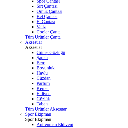
Spor Çantası
Sırt Çantası
Omuz Çantası
Bel Çantası
El Çantası
Valiz
Cooler Çanta
Tüm Ürünler Çanta
Aksesuar
Aksesuar
Güneş Gözlüğü
Şapka
Bere
Boyunluk
Havlu
Cüzdan
Parfüm
Kemer
Eldiven
Gözlük
Taban
Tüm Ürünler Aksesuar
Spor Ekipman
Spor Ekipman
Antrenman Eldiveni