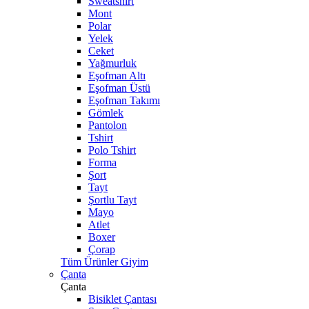
Sweatshirt
Mont
Polar
Yelek
Ceket
Yağmurluk
Eşofman Altı
Eşofman Üstü
Eşofman Takımı
Gömlek
Pantolon
Tshirt
Polo Tshirt
Forma
Şort
Tayt
Şortlu Tayt
Mayo
Atlet
Boxer
Çorap
Tüm Ürünler Giyim
Çanta
Çanta
Bisiklet Çantası