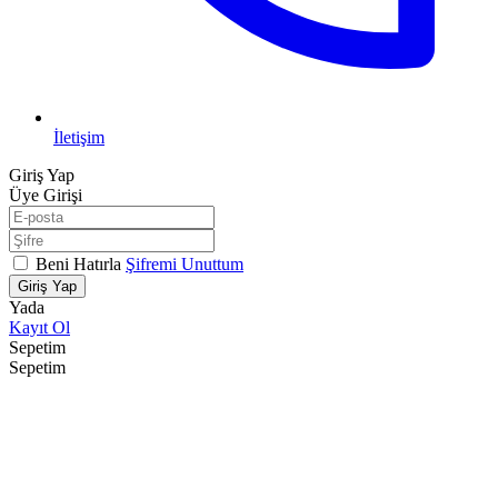
İletişim
Giriş Yap
Üye Girişi
Beni Hatırla
Şifremi Unuttum
Giriş Yap
Yada
Kayıt Ol
Sepetim
Sepetim