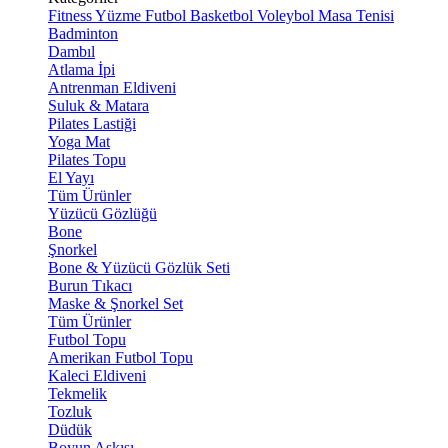
Fitness
Yüzme
Futbol
Basketbol
Voleybol
Masa Tenisi
Badminton
Dambıl
Atlama İpi
Antrenman Eldiveni
Suluk & Matara
Pilates Lastiği
Yoga Mat
Pilates Topu
El Yayı
Tüm Ürünler
Yüzücü Gözlüğü
Bone
Şnorkel
Bone & Yüzücü Gözlük Seti
Burun Tıkacı
Maske & Şnorkel Set
Tüm Ürünler
Futbol Topu
Amerikan Futbol Topu
Kaleci Eldiveni
Tekmelik
Tozluk
Düdük
Boyun Askısı