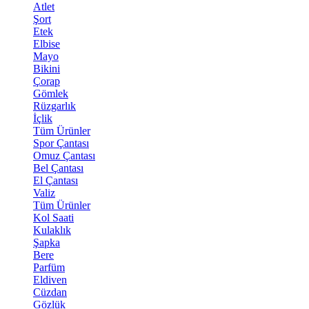
Atlet
Şort
Etek
Elbise
Mayo
Bikini
Çorap
Gömlek
Rüzgarlık
İçlik
Tüm Ürünler
Spor Çantası
Omuz Çantası
Bel Çantası
El Çantası
Valiz
Tüm Ürünler
Kol Saati
Kulaklık
Şapka
Bere
Parfüm
Eldiven
Cüzdan
Gözlük