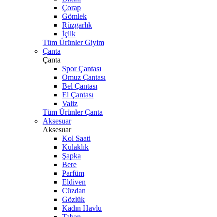
Çorap
Gömlek
Rüzgarlık
İçlik
Tüm Ürünler Giyim
Çanta
Çanta
Spor Çantası
Omuz Çantası
Bel Çantası
El Çantası
Valiz
Tüm Ürünler Çanta
Aksesuar
Aksesuar
Kol Saati
Kulaklık
Şapka
Bere
Parfüm
Eldiven
Cüzdan
Gözlük
Kadın Havlu
Taban