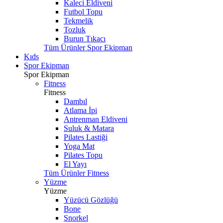
Kaleci Eldiveni
Futbol Topu
Tekmelik
Tozluk
Burun Tıkacı
Tüm Ürünler Spor Ekipman
Kıds
Spor Ekipman
Spor Ekipman
Fitness
Fitness
Dambıl
Atlama İpi
Antrenman Eldiveni
Suluk & Matara
Pilates Lastiği
Yoga Mat
Pilates Topu
El Yayı
Tüm Ürünler Fitness
Yüzme
Yüzme
Yüzücü Gözlüğü
Bone
Şnorkel