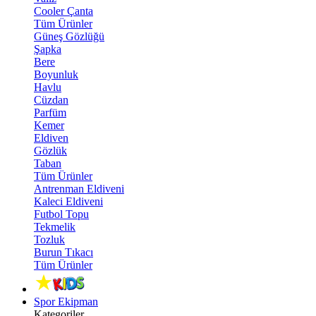
Cooler Çanta
Tüm Ürünler
Güneş Gözlüğü
Şapka
Bere
Boyunluk
Havlu
Cüzdan
Parfüm
Kemer
Eldiven
Gözlük
Taban
Tüm Ürünler
Antrenman Eldiveni
Kaleci Eldiveni
Futbol Topu
Tekmelik
Tozluk
Burun Tıkacı
Tüm Ürünler
Spor Ekipman
Kategoriler