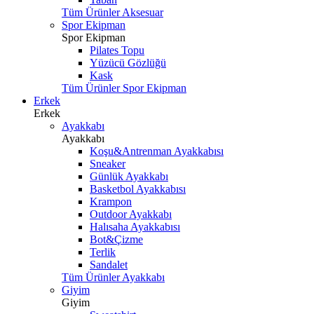
Tüm Ürünler Aksesuar
Spor Ekipman
Spor Ekipman
Pilates Topu
Yüzücü Gözlüğü
Kask
Tüm Ürünler Spor Ekipman
Erkek
Erkek
Ayakkabı
Ayakkabı
Koşu&Antrenman Ayakkabısı
Sneaker
Günlük Ayakkabı
Basketbol Ayakkabısı
Krampon
Outdoor Ayakkabı
Halısaha Ayakkabısı
Bot&Çizme
Terlik
Sandalet
Tüm Ürünler Ayakkabı
Giyim
Giyim