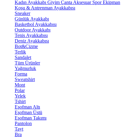
Kadın Ayakkabı
Giyim
Çanta
Aksesuar
Spor Ekipman
Koşu & Antrenman Ayakkabısı
Sneaker
Günlük Ayakkabı
Basketbol Ayakkabısı
Outdoor Ayakkabı
Tenis Ayakkabısı
Deniz Ayakkabısı
Bot&Çizme
Terlik
Sandalet
Tüm Ürünler
Yağmurluk
Forma
Sweatshirt
Mont
Polar
Yelek
Tshirt
Eşofman Altı
Eşofman Üstü
Eşofman Takımı
Pantolon
Tayt
Bra