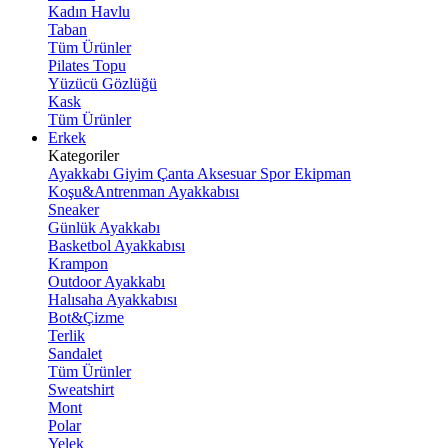
Kadın Havlu
Taban
Tüm Ürünler
Pilates Topu
Yüzücü Gözlüğü
Kask
Tüm Ürünler
Erkek
Kategoriler
Ayakkabı
Giyim
Çanta
Aksesuar
Spor Ekipman
Koşu&Antrenman Ayakkabısı
Sneaker
Günlük Ayakkabı
Basketbol Ayakkabısı
Krampon
Outdoor Ayakkabı
Halısaha Ayakkabısı
Bot&Çizme
Terlik
Sandalet
Tüm Ürünler
Sweatshirt
Mont
Polar
Yelek