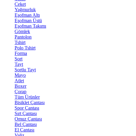
Ceket
Yağmurluk
Eşofman Altı
Eşofman Üstü
Eşofman Takımı
Gömlek
Pantolon
Tshirt
Polo Tshirt
Forma
Şort
Tayt
Şortlu Tayt
Mayo
Atlet
Boxer
Çorap
Tüm Ürünler
Bisiklet Çantası
Spor Çantası
Sırt Çantası
Omuz Çantası
Bel Çantası
El Çantası
Valiz