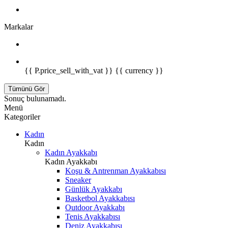
Markalar
{{ P.price_sell_with_vat }} {{ currency }}
Tümünü Gör
Sonuç bulunamadı.
Menü
Kategoriler
Kadın
Kadın
Kadın Ayakkabı
Kadın Ayakkabı
Koşu & Antrenman Ayakkabısı
Sneaker
Günlük Ayakkabı
Basketbol Ayakkabısı
Outdoor Ayakkabı
Tenis Ayakkabısı
Deniz Ayakkabısı