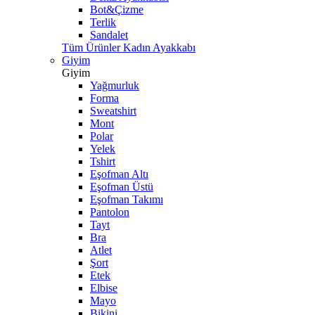
Bot&Çizme
Terlik
Sandalet
Tüm Ürünler Kadın Ayakkabı
Giyim
Giyim
Yağmurluk
Forma
Sweatshirt
Mont
Polar
Yelek
Tshirt
Eşofman Altı
Eşofman Üstü
Eşofman Takımı
Pantolon
Tayt
Bra
Atlet
Şort
Etek
Elbise
Mayo
Bikini