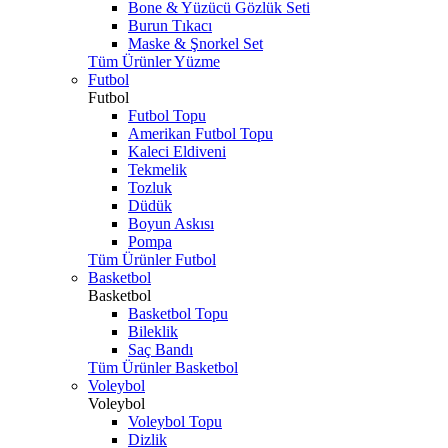
Bone & Yüzücü Gözlük Seti
Burun Tıkacı
Maske & Şnorkel Set
Tüm Ürünler Yüzme
Futbol
Futbol
Futbol Topu
Amerikan Futbol Topu
Kaleci Eldiveni
Tekmelik
Tozluk
Düdük
Boyun Askısı
Pompa
Tüm Ürünler Futbol
Basketbol
Basketbol
Basketbol Topu
Bileklik
Saç Bandı
Tüm Ürünler Basketbol
Voleybol
Voleybol
Voleybol Topu
Dizlik