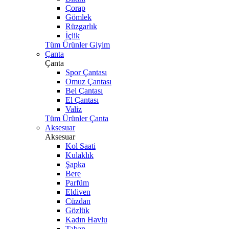
Çorap
Gömlek
Rüzgarlık
İçlik
Tüm Ürünler Giyim
Çanta
Çanta
Spor Çantası
Omuz Çantası
Bel Çantası
El Çantası
Valiz
Tüm Ürünler Çanta
Aksesuar
Aksesuar
Kol Saati
Kulaklık
Şapka
Bere
Parfüm
Eldiven
Cüzdan
Gözlük
Kadın Havlu
Taban