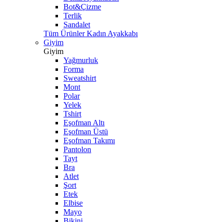
Bot&Çizme
Terlik
Sandalet
Tüm Ürünler Kadın Ayakkabı
Giyim
Giyim
Yağmurluk
Forma
Sweatshirt
Mont
Polar
Yelek
Tshirt
Eşofman Altı
Eşofman Üstü
Eşofman Takımı
Pantolon
Tayt
Bra
Atlet
Şort
Etek
Elbise
Mayo
Bikini