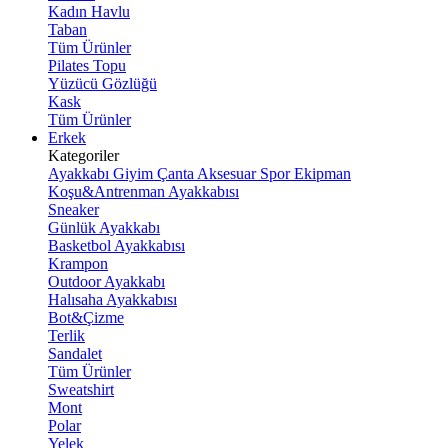
Kadın Havlu
Taban
Tüm Ürünler
Pilates Topu
Yüzücü Gözlüğü
Kask
Tüm Ürünler
Erkek
Kategoriler
Ayakkabı
Giyim
Çanta
Aksesuar
Spor Ekipman
Koşu&Antrenman Ayakkabısı
Sneaker
Günlük Ayakkabı
Basketbol Ayakkabısı
Krampon
Outdoor Ayakkabı
Halısaha Ayakkabısı
Bot&Çizme
Terlik
Sandalet
Tüm Ürünler
Sweatshirt
Mont
Polar
Yelek