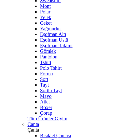
Sweatshirt
Mont
Polar
Yelek
Ceket
Yağmurluk
Eşofman Altı
Eşofman Üstü
Eşofman Takımı
Gömlek
Pantolon
Tshirt
Polo Tshirt
Forma
Şort
Tayt
Şortlu Tayt
Mayo
Atlet
Boxer
Çorap
Tüm Ürünler Giyim
Çanta
Çanta
Bisiklet Çantası