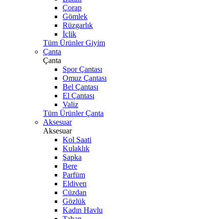
Çorap
Gömlek
Rüzgarlık
İçlik
Tüm Ürünler Giyim
Çanta
Çanta
Spor Çantası
Omuz Çantası
Bel Çantası
El Çantası
Valiz
Tüm Ürünler Çanta
Aksesuar
Aksesuar
Kol Saati
Kulaklık
Şapka
Bere
Parfüm
Eldiven
Cüzdan
Gözlük
Kadın Havlu
Taban