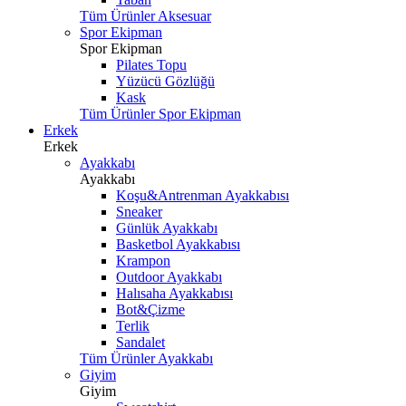
Tüm Ürünler Aksesuar
Spor Ekipman
Spor Ekipman
Pilates Topu
Yüzücü Gözlüğü
Kask
Tüm Ürünler Spor Ekipman
Erkek
Erkek
Ayakkabı
Ayakkabı
Koşu&Antrenman Ayakkabısı
Sneaker
Günlük Ayakkabı
Basketbol Ayakkabısı
Krampon
Outdoor Ayakkabı
Halısaha Ayakkabısı
Bot&Çizme
Terlik
Sandalet
Tüm Ürünler Ayakkabı
Giyim
Giyim