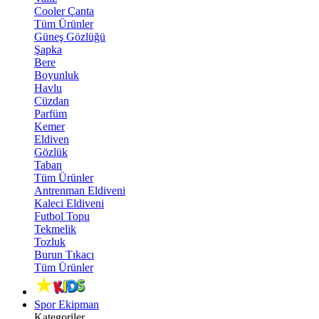
Cooler Çanta
Tüm Ürünler
Güneş Gözlüğü
Şapka
Bere
Boyunluk
Havlu
Cüzdan
Parfüm
Kemer
Eldiven
Gözlük
Taban
Tüm Ürünler
Antrenman Eldiveni
Kaleci Eldiveni
Futbol Topu
Tekmelik
Tozluk
Burun Tıkacı
Tüm Ürünler
Spor Ekipman
Kategoriler