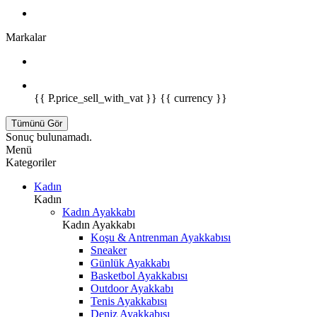
Markalar
{{ P.price_sell_with_vat }} {{ currency }}
Tümünü Gör
Sonuç bulunamadı.
Menü
Kategoriler
Kadın
Kadın
Kadın Ayakkabı
Kadın Ayakkabı
Koşu & Antrenman Ayakkabısı
Sneaker
Günlük Ayakkabı
Basketbol Ayakkabısı
Outdoor Ayakkabı
Tenis Ayakkabısı
Deniz Ayakkabısı