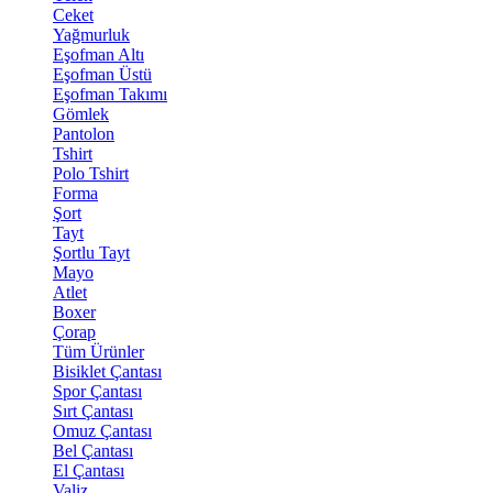
Ceket
Yağmurluk
Eşofman Altı
Eşofman Üstü
Eşofman Takımı
Gömlek
Pantolon
Tshirt
Polo Tshirt
Forma
Şort
Tayt
Şortlu Tayt
Mayo
Atlet
Boxer
Çorap
Tüm Ürünler
Bisiklet Çantası
Spor Çantası
Sırt Çantası
Omuz Çantası
Bel Çantası
El Çantası
Valiz