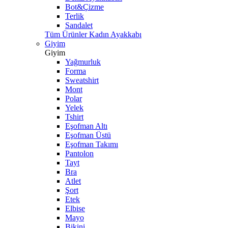
Bot&Çizme
Terlik
Sandalet
Tüm Ürünler Kadın Ayakkabı
Giyim
Giyim
Yağmurluk
Forma
Sweatshirt
Mont
Polar
Yelek
Tshirt
Eşofman Altı
Eşofman Üstü
Eşofman Takımı
Pantolon
Tayt
Bra
Atlet
Şort
Etek
Elbise
Mayo
Bikini