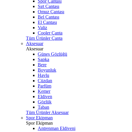
Spor Çantası
Sırt Çantası
Omuz Çantası
Bel Çantası
El Çantası
Valiz
Cooler Çanta
Tüm Ürünler Çanta
Aksesuar
Aksesuar
Güneş Gözlüğü
Şapka
Bere
Boyunluk
Havlu
Cüzdan
Parfüm
Kemer
Eldiven
Gözlük
Taban
Tüm Ürünler Aksesuar
Spor Ekipman
Spor Ekipman
Antrenman Eldiveni