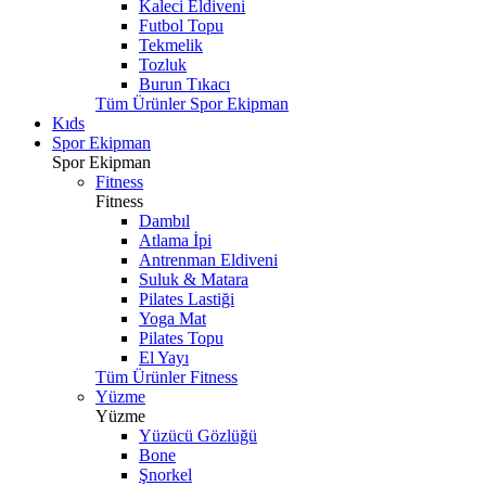
Kaleci Eldiveni
Futbol Topu
Tekmelik
Tozluk
Burun Tıkacı
Tüm Ürünler Spor Ekipman
Kıds
Spor Ekipman
Spor Ekipman
Fitness
Fitness
Dambıl
Atlama İpi
Antrenman Eldiveni
Suluk & Matara
Pilates Lastiği
Yoga Mat
Pilates Topu
El Yayı
Tüm Ürünler Fitness
Yüzme
Yüzme
Yüzücü Gözlüğü
Bone
Şnorkel