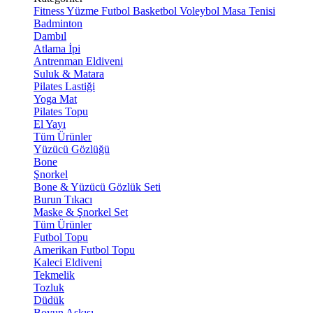
Fitness
Yüzme
Futbol
Basketbol
Voleybol
Masa Tenisi
Badminton
Dambıl
Atlama İpi
Antrenman Eldiveni
Suluk & Matara
Pilates Lastiği
Yoga Mat
Pilates Topu
El Yayı
Tüm Ürünler
Yüzücü Gözlüğü
Bone
Şnorkel
Bone & Yüzücü Gözlük Seti
Burun Tıkacı
Maske & Şnorkel Set
Tüm Ürünler
Futbol Topu
Amerikan Futbol Topu
Kaleci Eldiveni
Tekmelik
Tozluk
Düdük
Boyun Askısı