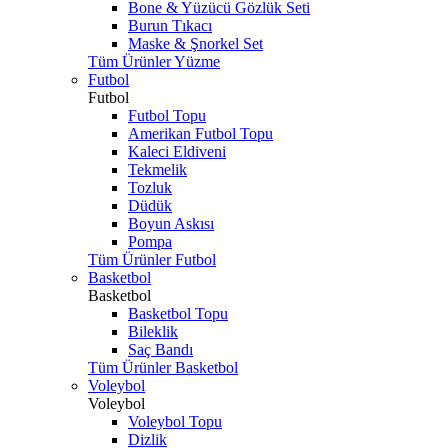
Bone & Yüzücü Gözlük Seti
Burun Tıkacı
Maske & Şnorkel Set
Tüm Ürünler Yüzme
Futbol
Futbol
Futbol Topu
Amerikan Futbol Topu
Kaleci Eldiveni
Tekmelik
Tozluk
Düdük
Boyun Askısı
Pompa
Tüm Ürünler Futbol
Basketbol
Basketbol
Basketbol Topu
Bileklik
Saç Bandı
Tüm Ürünler Basketbol
Voleybol
Voleybol
Voleybol Topu
Dizlik