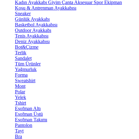
Kadın Ayakkabı
Giyim
Çanta
Aksesuar
Spor Ekipman
Koşu & Antrenman Ayakkabısı
Sneaker
Günlük Ayakkabı
Basketbol Ayakkabısı
Outdoor Ayakkabı
Tenis Ayakkabısı
Deniz Ayakkabısı
Bot&Çizme
Terlik
Sandalet
Tüm Ürünler
Yağmurluk
Forma
Sweatshirt
Mont
Polar
Yelek
Tshirt
Eşofman Altı
Eşofman Üstü
Eşofman Takımı
Pantolon
Tayt
Bra