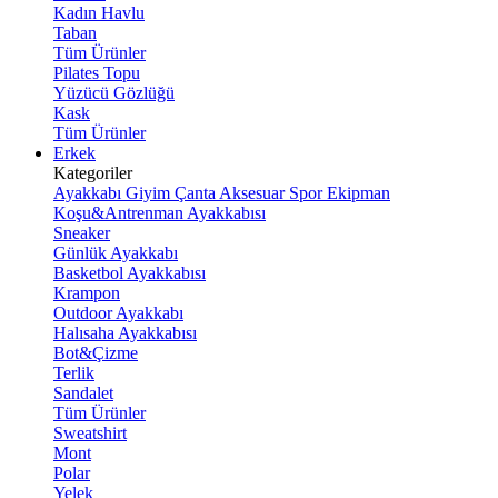
Kadın Havlu
Taban
Tüm Ürünler
Pilates Topu
Yüzücü Gözlüğü
Kask
Tüm Ürünler
Erkek
Kategoriler
Ayakkabı
Giyim
Çanta
Aksesuar
Spor Ekipman
Koşu&Antrenman Ayakkabısı
Sneaker
Günlük Ayakkabı
Basketbol Ayakkabısı
Krampon
Outdoor Ayakkabı
Halısaha Ayakkabısı
Bot&Çizme
Terlik
Sandalet
Tüm Ürünler
Sweatshirt
Mont
Polar
Yelek