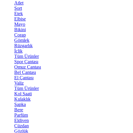
Atlet
Şort
Etek
Elbise
Mayo
Bikini
Çorap
Gömlek
Rüzgarlık
İçlik
Tüm Ürünler
Spor Çantası
Omuz Çantası
Bel Çantası
El Çantası
Valiz
Tüm Ürünler
Kol Saati
Kulaklık
Şapka
Bere
Parfüm
Eldiven
Cüzdan
Gözlük