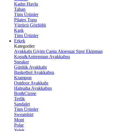
Kadın Havlu
Taban
Tüm Ürünler
Pilates Topu
Yüzücü Gözlüğü
Kask
Tüm Ürünler
Erkek
Kategoriler
Ayakkabı
Giyim
Çanta
Aksesuar
Spor Ekipman
Koşu&Antrenman Ayakkabısı
Sneaker
Günlük Ayakkabı
Basketbol Ayakkabısı
Krampon
Outdoor Ayakkabı
Halısaha Ayakkabısı
Bot&Çizme
Terlik
Sandalet
Tüm Ürünler
Sweatshirt
Mont
Polar
Yelek