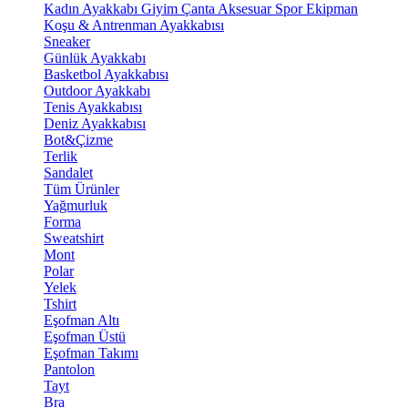
Kadın Ayakkabı
Giyim
Çanta
Aksesuar
Spor Ekipman
Koşu & Antrenman Ayakkabısı
Sneaker
Günlük Ayakkabı
Basketbol Ayakkabısı
Outdoor Ayakkabı
Tenis Ayakkabısı
Deniz Ayakkabısı
Bot&Çizme
Terlik
Sandalet
Tüm Ürünler
Yağmurluk
Forma
Sweatshirt
Mont
Polar
Yelek
Tshirt
Eşofman Altı
Eşofman Üstü
Eşofman Takımı
Pantolon
Tayt
Bra