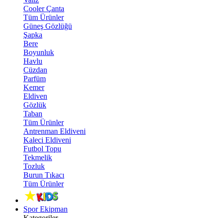
Cooler Çanta
Tüm Ürünler
Güneş Gözlüğü
Şapka
Bere
Boyunluk
Havlu
Cüzdan
Parfüm
Kemer
Eldiven
Gözlük
Taban
Tüm Ürünler
Antrenman Eldiveni
Kaleci Eldiveni
Futbol Topu
Tekmelik
Tozluk
Burun Tıkacı
Tüm Ürünler
Spor Ekipman
Kategoriler