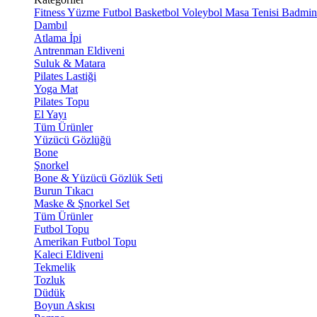
Fitness
Yüzme
Futbol
Basketbol
Voleybol
Masa Tenisi
Badmin
Dambıl
Atlama İpi
Antrenman Eldiveni
Suluk & Matara
Pilates Lastiği
Yoga Mat
Pilates Topu
El Yayı
Tüm Ürünler
Yüzücü Gözlüğü
Bone
Şnorkel
Bone & Yüzücü Gözlük Seti
Burun Tıkacı
Maske & Şnorkel Set
Tüm Ürünler
Futbol Topu
Amerikan Futbol Topu
Kaleci Eldiveni
Tekmelik
Tozluk
Düdük
Boyun Askısı