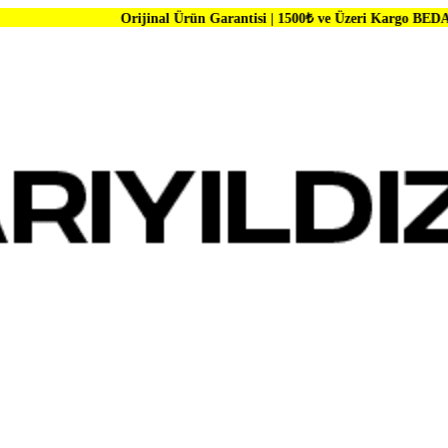
Orijinal Ürün Garantisi | 1500₺ ve Üzeri Kargo BEDAVA | Dünya Mar