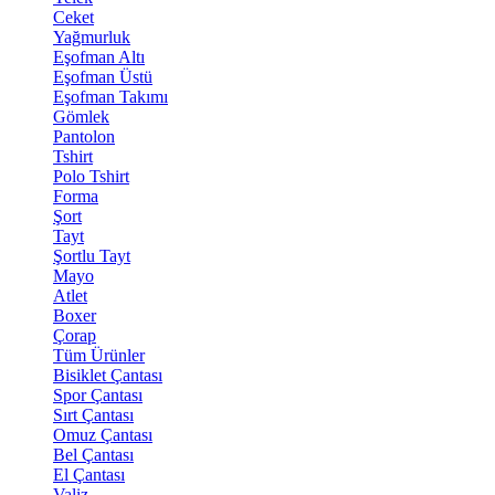
Ceket
Yağmurluk
Eşofman Altı
Eşofman Üstü
Eşofman Takımı
Gömlek
Pantolon
Tshirt
Polo Tshirt
Forma
Şort
Tayt
Şortlu Tayt
Mayo
Atlet
Boxer
Çorap
Tüm Ürünler
Bisiklet Çantası
Spor Çantası
Sırt Çantası
Omuz Çantası
Bel Çantası
El Çantası
Valiz