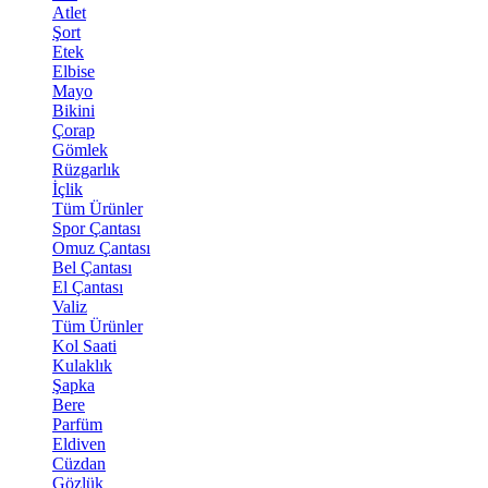
Atlet
Şort
Etek
Elbise
Mayo
Bikini
Çorap
Gömlek
Rüzgarlık
İçlik
Tüm Ürünler
Spor Çantası
Omuz Çantası
Bel Çantası
El Çantası
Valiz
Tüm Ürünler
Kol Saati
Kulaklık
Şapka
Bere
Parfüm
Eldiven
Cüzdan
Gözlük