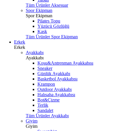
Tüm Ürünler Aksesuar
Spor Ekipman
Spor Ekipman
Pilates Topu
Yüzücü Gözlüğü
Kask
Tüm Ürünler Spor Ekipman
Erkek
Erkek
Ayakkabı
Ayakkabı
Koşu&Antrenman Ayakkabısı
Sneaker
Günlük Ayakkabı
Basketbol Ayakkabısı
Krampon
Outdoor Ayakkabı
Halısaha Ayakkabısı
Bot&Çizme
Terlik
Sandalet
Tüm Ürünler Ayakkabı
Giyim
Giyim