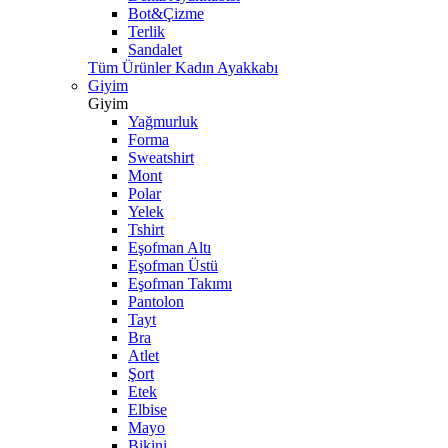
Bot&Çizme
Terlik
Sandalet
Tüm Ürünler Kadın Ayakkabı
Giyim
Giyim
Yağmurluk
Forma
Sweatshirt
Mont
Polar
Yelek
Tshirt
Eşofman Altı
Eşofman Üstü
Eşofman Takımı
Pantolon
Tayt
Bra
Atlet
Şort
Etek
Elbise
Mayo
Bikini