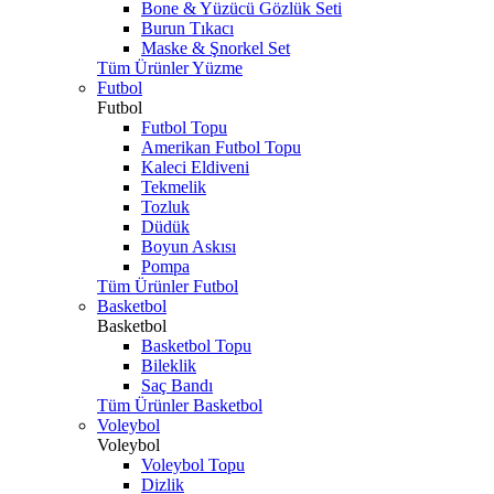
Bone & Yüzücü Gözlük Seti
Burun Tıkacı
Maske & Şnorkel Set
Tüm Ürünler Yüzme
Futbol
Futbol
Futbol Topu
Amerikan Futbol Topu
Kaleci Eldiveni
Tekmelik
Tozluk
Düdük
Boyun Askısı
Pompa
Tüm Ürünler Futbol
Basketbol
Basketbol
Basketbol Topu
Bileklik
Saç Bandı
Tüm Ürünler Basketbol
Voleybol
Voleybol
Voleybol Topu
Dizlik