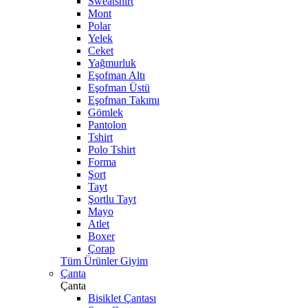
Sweatshirt
Mont
Polar
Yelek
Ceket
Yağmurluk
Eşofman Altı
Eşofman Üstü
Eşofman Takımı
Gömlek
Pantolon
Tshirt
Polo Tshirt
Forma
Şort
Tayt
Şortlu Tayt
Mayo
Atlet
Boxer
Çorap
Tüm Ürünler Giyim
Çanta
Çanta
Bisiklet Çantası