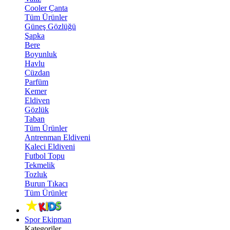
Cooler Çanta
Tüm Ürünler
Güneş Gözlüğü
Şapka
Bere
Boyunluk
Havlu
Cüzdan
Parfüm
Kemer
Eldiven
Gözlük
Taban
Tüm Ürünler
Antrenman Eldiveni
Kaleci Eldiveni
Futbol Topu
Tekmelik
Tozluk
Burun Tıkacı
Tüm Ürünler
Spor Ekipman
Kategoriler