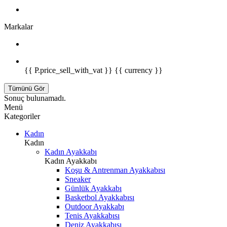
Markalar
{{ P.price_sell_with_vat }} {{ currency }}
Tümünü Gör
Sonuç bulunamadı.
Menü
Kategoriler
Kadın
Kadın
Kadın Ayakkabı
Kadın Ayakkabı
Koşu & Antrenman Ayakkabısı
Sneaker
Günlük Ayakkabı
Basketbol Ayakkabısı
Outdoor Ayakkabı
Tenis Ayakkabısı
Deniz Ayakkabısı