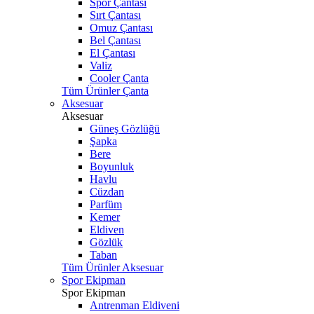
Spor Çantası
Sırt Çantası
Omuz Çantası
Bel Çantası
El Çantası
Valiz
Cooler Çanta
Tüm Ürünler Çanta
Aksesuar
Aksesuar
Güneş Gözlüğü
Şapka
Bere
Boyunluk
Havlu
Cüzdan
Parfüm
Kemer
Eldiven
Gözlük
Taban
Tüm Ürünler Aksesuar
Spor Ekipman
Spor Ekipman
Antrenman Eldiveni