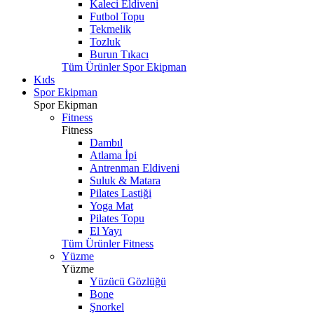
Kaleci Eldiveni
Futbol Topu
Tekmelik
Tozluk
Burun Tıkacı
Tüm Ürünler Spor Ekipman
Kıds
Spor Ekipman
Spor Ekipman
Fitness
Fitness
Dambıl
Atlama İpi
Antrenman Eldiveni
Suluk & Matara
Pilates Lastiği
Yoga Mat
Pilates Topu
El Yayı
Tüm Ürünler Fitness
Yüzme
Yüzme
Yüzücü Gözlüğü
Bone
Şnorkel