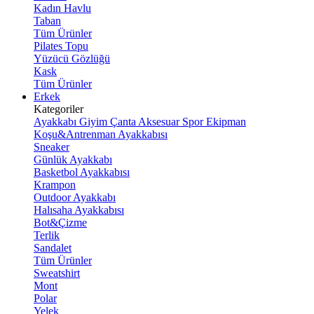
Kadın Havlu
Taban
Tüm Ürünler
Pilates Topu
Yüzücü Gözlüğü
Kask
Tüm Ürünler
Erkek
Kategoriler
Ayakkabı
Giyim
Çanta
Aksesuar
Spor Ekipman
Koşu&Antrenman Ayakkabısı
Sneaker
Günlük Ayakkabı
Basketbol Ayakkabısı
Krampon
Outdoor Ayakkabı
Halısaha Ayakkabısı
Bot&Çizme
Terlik
Sandalet
Tüm Ürünler
Sweatshirt
Mont
Polar
Yelek