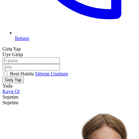
İletişim
Giriş Yap
Üye Girişi
Beni Hatırla
Şifremi Unuttum
Giriş Yap
Yada
Kayıt Ol
Sepetim
Sepetim