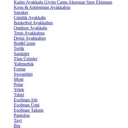
Kadın Ayakkabı
Giyim
Çanta
Aksesuar
Spor Ekipman
Koşu & Antrenman Ayakkabısı
Sneaker
Günlük Ayakkabı
Basketbol Ayakkabısı
Outdoor Ayakkabı
Tenis Ayakkabısı
Deniz Ayakkabısı
Bot&Çizme
Terlik
Sandalet
Tüm Ürünler
Yağmurluk
Forma
Sweatshirt
Mont
Polar
Yelek
Tshirt
Eşofman Altı
Eşofman Üstü
Eşofman Takımı
Pantolon
Tayt
Bra