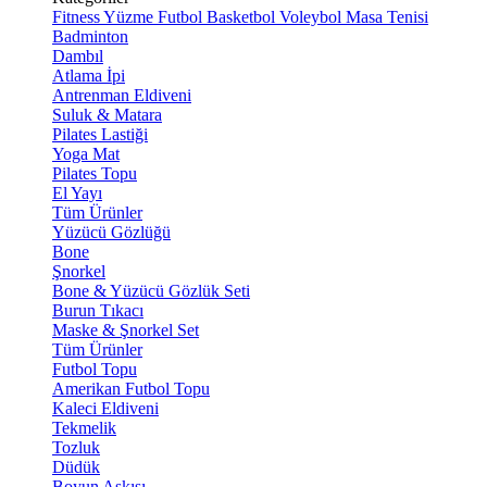
Fitness
Yüzme
Futbol
Basketbol
Voleybol
Masa Tenisi
Badminton
Dambıl
Atlama İpi
Antrenman Eldiveni
Suluk & Matara
Pilates Lastiği
Yoga Mat
Pilates Topu
El Yayı
Tüm Ürünler
Yüzücü Gözlüğü
Bone
Şnorkel
Bone & Yüzücü Gözlük Seti
Burun Tıkacı
Maske & Şnorkel Set
Tüm Ürünler
Futbol Topu
Amerikan Futbol Topu
Kaleci Eldiveni
Tekmelik
Tozluk
Düdük
Boyun Askısı