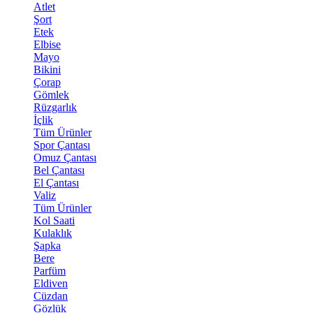
Atlet
Şort
Etek
Elbise
Mayo
Bikini
Çorap
Gömlek
Rüzgarlık
İçlik
Tüm Ürünler
Spor Çantası
Omuz Çantası
Bel Çantası
El Çantası
Valiz
Tüm Ürünler
Kol Saati
Kulaklık
Şapka
Bere
Parfüm
Eldiven
Cüzdan
Gözlük