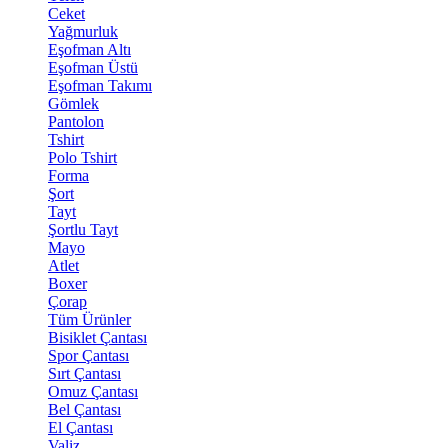
Ceket
Yağmurluk
Eşofman Altı
Eşofman Üstü
Eşofman Takımı
Gömlek
Pantolon
Tshirt
Polo Tshirt
Forma
Şort
Tayt
Şortlu Tayt
Mayo
Atlet
Boxer
Çorap
Tüm Ürünler
Bisiklet Çantası
Spor Çantası
Sırt Çantası
Omuz Çantası
Bel Çantası
El Çantası
Valiz