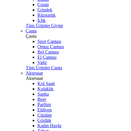
Çorap
Gömlek
Rüzgarlık
İçlik
Tüm Ürünler Giyim
Çanta
Çanta
Spor Çantası
Omuz Çantası
Bel Çantası
El Çantası
Valiz
Tüm Ürünler Çanta
Aksesuar
Aksesuar
Kol Saati
Kulaklık
Şapka
Bere
Parfüm
Eldiven
Cüzdan
Gözlük
Kadın Havlu
Taban