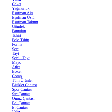
Ceket
Yağmurluk
Eşofman Altı
Eşofman Üstü
Eşofman Takımı
Gömlek
Pantolon
Tshirt
Polo Tshirt
Forma
Şort
Tayt
Şortlu Tayt
Mayo
Atlet
Boxer
Çorap
Tüm Ürünler
Bisiklet Çantası
Spor Çantası
Sırt Çantası
Omuz Çantası
Bel Çantası
El Çantası
Valiz