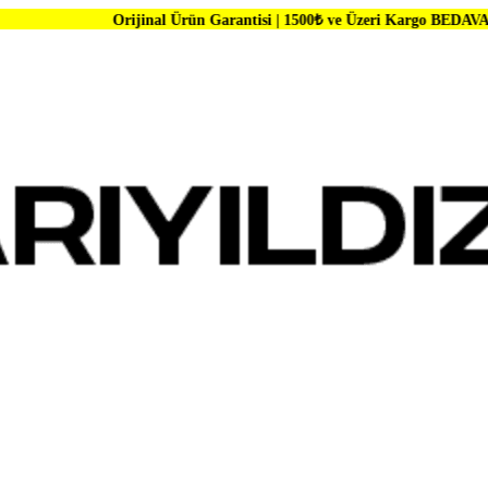
Orijinal Ürün Garantisi | 1500₺ ve Üzeri Kargo BEDAVA | Dünya Marka