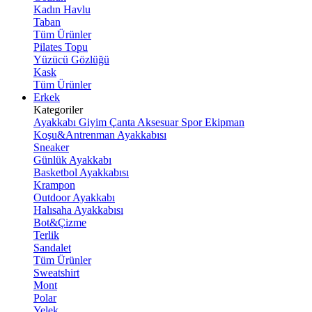
Kadın Havlu
Taban
Tüm Ürünler
Pilates Topu
Yüzücü Gözlüğü
Kask
Tüm Ürünler
Erkek
Kategoriler
Ayakkabı
Giyim
Çanta
Aksesuar
Spor Ekipman
Koşu&Antrenman Ayakkabısı
Sneaker
Günlük Ayakkabı
Basketbol Ayakkabısı
Krampon
Outdoor Ayakkabı
Halısaha Ayakkabısı
Bot&Çizme
Terlik
Sandalet
Tüm Ürünler
Sweatshirt
Mont
Polar
Yelek