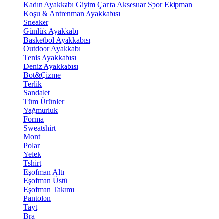
Kadın Ayakkabı
Giyim
Çanta
Aksesuar
Spor Ekipman
Koşu & Antrenman Ayakkabısı
Sneaker
Günlük Ayakkabı
Basketbol Ayakkabısı
Outdoor Ayakkabı
Tenis Ayakkabısı
Deniz Ayakkabısı
Bot&Çizme
Terlik
Sandalet
Tüm Ürünler
Yağmurluk
Forma
Sweatshirt
Mont
Polar
Yelek
Tshirt
Eşofman Altı
Eşofman Üstü
Eşofman Takımı
Pantolon
Tayt
Bra