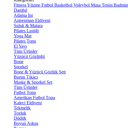
Fitness
Yüzme
Futbol
Basketbol
Voleybol
Masa Tenisi
Badmin
Dambıl
Atlama İpi
Antrenman Eldiveni
Suluk & Matara
Pilates Lastiği
Yoga Mat
Pilates Topu
El Yayı
Tüm Ürünler
Yüzücü Gözlüğü
Bone
Şnorkel
Bone & Yüzücü Gözlük Seti
Burun Tıkacı
Maske & Şnorkel Set
Tüm Ürünler
Futbol Topu
Amerikan Futbol Topu
Kaleci Eldiveni
Tekmelik
Tozluk
Düdük
Boyun Askısı