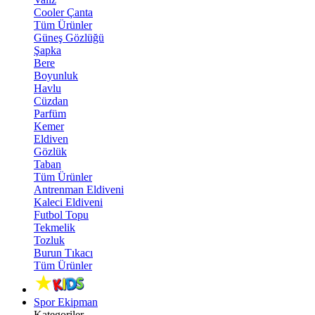
Cooler Çanta
Tüm Ürünler
Güneş Gözlüğü
Şapka
Bere
Boyunluk
Havlu
Cüzdan
Parfüm
Kemer
Eldiven
Gözlük
Taban
Tüm Ürünler
Antrenman Eldiveni
Kaleci Eldiveni
Futbol Topu
Tekmelik
Tozluk
Burun Tıkacı
Tüm Ürünler
Spor Ekipman
Kategoriler