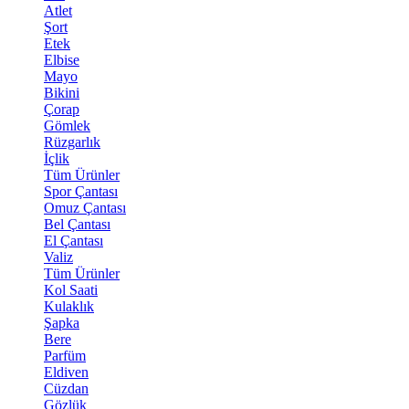
Atlet
Şort
Etek
Elbise
Mayo
Bikini
Çorap
Gömlek
Rüzgarlık
İçlik
Tüm Ürünler
Spor Çantası
Omuz Çantası
Bel Çantası
El Çantası
Valiz
Tüm Ürünler
Kol Saati
Kulaklık
Şapka
Bere
Parfüm
Eldiven
Cüzdan
Gözlük