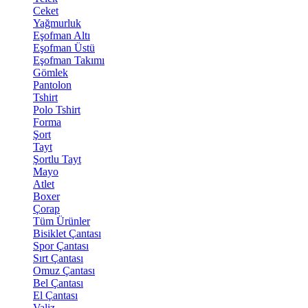
Ceket
Yağmurluk
Eşofman Altı
Eşofman Üstü
Eşofman Takımı
Gömlek
Pantolon
Tshirt
Polo Tshirt
Forma
Şort
Tayt
Şortlu Tayt
Mayo
Atlet
Boxer
Çorap
Tüm Ürünler
Bisiklet Çantası
Spor Çantası
Sırt Çantası
Omuz Çantası
Bel Çantası
El Çantası
Valiz