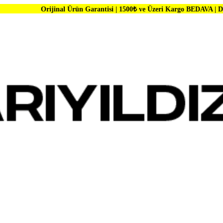
jinal Ürün Garantisi | 1500₺ ve Üzeri Kargo BEDAVA | Dünya Markaları