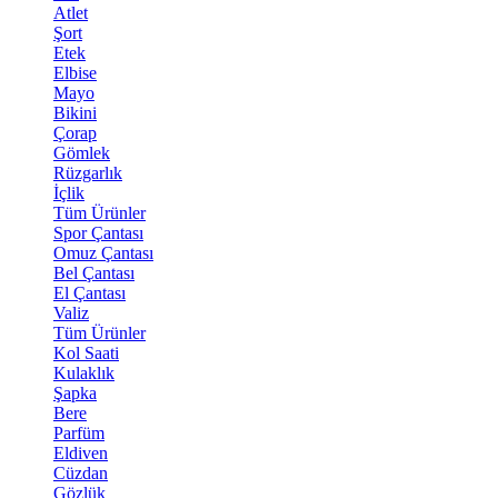
Atlet
Şort
Etek
Elbise
Mayo
Bikini
Çorap
Gömlek
Rüzgarlık
İçlik
Tüm Ürünler
Spor Çantası
Omuz Çantası
Bel Çantası
El Çantası
Valiz
Tüm Ürünler
Kol Saati
Kulaklık
Şapka
Bere
Parfüm
Eldiven
Cüzdan
Gözlük