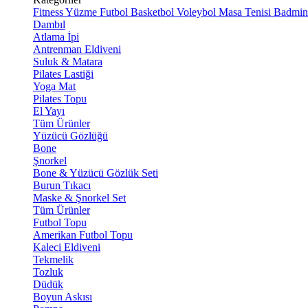
Fitness
Yüzme
Futbol
Basketbol
Voleybol
Masa Tenisi
Badmin
Dambıl
Atlama İpi
Antrenman Eldiveni
Suluk & Matara
Pilates Lastiği
Yoga Mat
Pilates Topu
El Yayı
Tüm Ürünler
Yüzücü Gözlüğü
Bone
Şnorkel
Bone & Yüzücü Gözlük Seti
Burun Tıkacı
Maske & Şnorkel Set
Tüm Ürünler
Futbol Topu
Amerikan Futbol Topu
Kaleci Eldiveni
Tekmelik
Tozluk
Düdük
Boyun Askısı