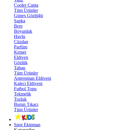
Cooler Çanta
Tüm Ürünler
Güneş Gözlüğü
Şapka
Bere
Boyunluk
Havlu
Cüzdan
Parfüm
Kemer
Eldiven
Gözlük
Taban
Tüm Ürünler
Antrenman Eldiveni
Kaleci Eldiveni
Futbol Topu
Tekmelik
Tozluk
Burun Tıkacı
Tüm Ürünler
Spor Ekipman
Kategoriler