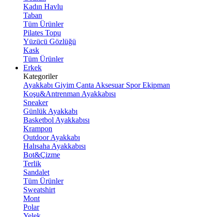
Kadın Havlu
Taban
Tüm Ürünler
Pilates Topu
Yüzücü Gözlüğü
Kask
Tüm Ürünler
Erkek
Kategoriler
Ayakkabı
Giyim
Çanta
Aksesuar
Spor Ekipman
Koşu&Antrenman Ayakkabısı
Sneaker
Günlük Ayakkabı
Basketbol Ayakkabısı
Krampon
Outdoor Ayakkabı
Halısaha Ayakkabısı
Bot&Çizme
Terlik
Sandalet
Tüm Ürünler
Sweatshirt
Mont
Polar
Yelek