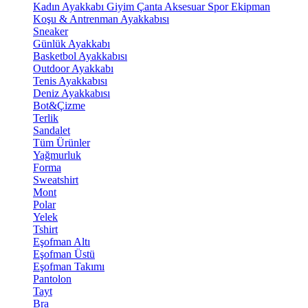
Kadın Ayakkabı
Giyim
Çanta
Aksesuar
Spor Ekipman
Koşu & Antrenman Ayakkabısı
Sneaker
Günlük Ayakkabı
Basketbol Ayakkabısı
Outdoor Ayakkabı
Tenis Ayakkabısı
Deniz Ayakkabısı
Bot&Çizme
Terlik
Sandalet
Tüm Ürünler
Yağmurluk
Forma
Sweatshirt
Mont
Polar
Yelek
Tshirt
Eşofman Altı
Eşofman Üstü
Eşofman Takımı
Pantolon
Tayt
Bra