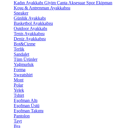
Kadın Ayakkabı
Giyim
Çanta
Aksesuar
Spor Ekipman
Koşu & Antrenman Ayakkabısı
Sneaker
Günlük Ayakkabı
Basketbol Ayakkabısı
Outdoor Ayakkabı
Tenis Ayakkabısı
Deniz Ayakkabısı
Bot&Çizme
Terlik
Sandalet
Tüm Ürünler
Yağmurluk
Forma
Sweatshirt
Mont
Polar
Yelek
Tshirt
Eşofman Altı
Eşofman Üstü
Eşofman Takımı
Pantolon
Tayt
Bra