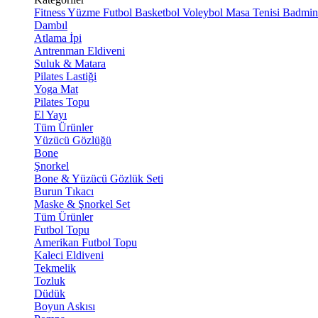
Fitness
Yüzme
Futbol
Basketbol
Voleybol
Masa Tenisi
Badmin
Dambıl
Atlama İpi
Antrenman Eldiveni
Suluk & Matara
Pilates Lastiği
Yoga Mat
Pilates Topu
El Yayı
Tüm Ürünler
Yüzücü Gözlüğü
Bone
Şnorkel
Bone & Yüzücü Gözlük Seti
Burun Tıkacı
Maske & Şnorkel Set
Tüm Ürünler
Futbol Topu
Amerikan Futbol Topu
Kaleci Eldiveni
Tekmelik
Tozluk
Düdük
Boyun Askısı