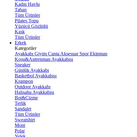
Kadın Havlu
Taban
Tüm Ürünler
Pilates Topu
Yüzücü Gözlüğü
Kask
Tüm Ürünler
Erkek
Kategoriler
Ayakkabı
Giyim
Çanta
Aksesuar
Spor Ekipman
Koşu&Antrenman Ayakkabısı
Sneaker
Günlük Ayakkabı
Basketbol Ayakkabısı
Krampon
Outdoor Ayakkabı
Halısaha Ayakkabısı
Bot&Çizme
Terlik
Sandalet
Tüm Ürünler
Sweatshirt
Mont
Polar
Yelek