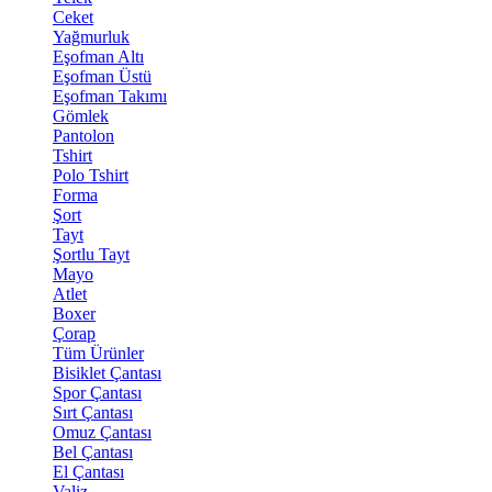
Ceket
Yağmurluk
Eşofman Altı
Eşofman Üstü
Eşofman Takımı
Gömlek
Pantolon
Tshirt
Polo Tshirt
Forma
Şort
Tayt
Şortlu Tayt
Mayo
Atlet
Boxer
Çorap
Tüm Ürünler
Bisiklet Çantası
Spor Çantası
Sırt Çantası
Omuz Çantası
Bel Çantası
El Çantası
Valiz