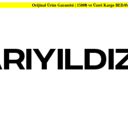
Orijinal Ürün Garantisi | 1500₺ ve Üzeri Kargo BEDAVA | Dünya Mark