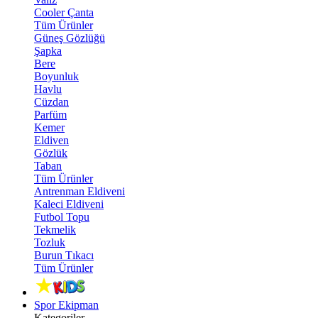
Cooler Çanta
Tüm Ürünler
Güneş Gözlüğü
Şapka
Bere
Boyunluk
Havlu
Cüzdan
Parfüm
Kemer
Eldiven
Gözlük
Taban
Tüm Ürünler
Antrenman Eldiveni
Kaleci Eldiveni
Futbol Topu
Tekmelik
Tozluk
Burun Tıkacı
Tüm Ürünler
Spor Ekipman
Kategoriler