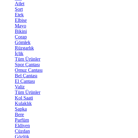
Atlet
Şort
Etek
Elbise
Mayo
Bikini
Çorap
Gömlek
Rüzgarlık
İçlik
Tüm Ürünler
Spor Çantası
Omuz Çantası
Bel Çantası
El Çantası
Valiz
Tüm Ürünler
Kol Saati
Kulaklık
Şapka
Bere
Parfüm
Eldiven
Cüzdan
Gözlük