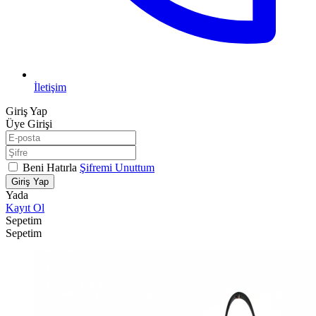
İletişim
Giriş Yap
Üye Girişi
Beni Hatırla
Şifremi Unuttum
Giriş Yap
Yada
Kayıt Ol
Sepetim
Sepetim