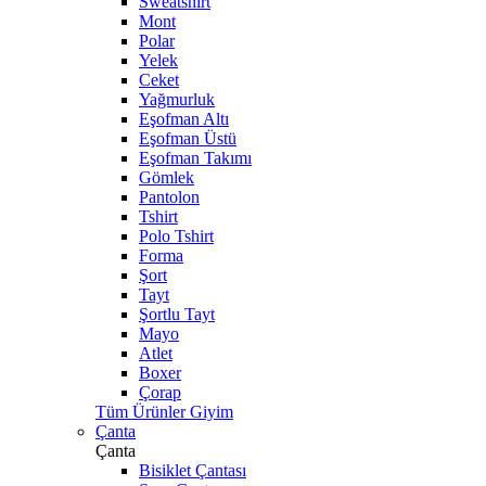
Sweatshirt
Mont
Polar
Yelek
Ceket
Yağmurluk
Eşofman Altı
Eşofman Üstü
Eşofman Takımı
Gömlek
Pantolon
Tshirt
Polo Tshirt
Forma
Şort
Tayt
Şortlu Tayt
Mayo
Atlet
Boxer
Çorap
Tüm Ürünler Giyim
Çanta
Çanta
Bisiklet Çantası