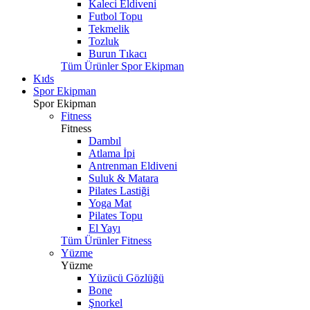
Kaleci Eldiveni
Futbol Topu
Tekmelik
Tozluk
Burun Tıkacı
Tüm Ürünler Spor Ekipman
Kıds
Spor Ekipman
Spor Ekipman
Fitness
Fitness
Dambıl
Atlama İpi
Antrenman Eldiveni
Suluk & Matara
Pilates Lastiği
Yoga Mat
Pilates Topu
El Yayı
Tüm Ürünler Fitness
Yüzme
Yüzme
Yüzücü Gözlüğü
Bone
Şnorkel