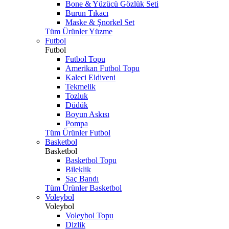
Bone & Yüzücü Gözlük Seti
Burun Tıkacı
Maske & Şnorkel Set
Tüm Ürünler Yüzme
Futbol
Futbol
Futbol Topu
Amerikan Futbol Topu
Kaleci Eldiveni
Tekmelik
Tozluk
Düdük
Boyun Askısı
Pompa
Tüm Ürünler Futbol
Basketbol
Basketbol
Basketbol Topu
Bileklik
Saç Bandı
Tüm Ürünler Basketbol
Voleybol
Voleybol
Voleybol Topu
Dizlik