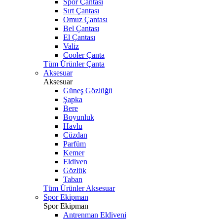
Spor Çantası
Sırt Çantası
Omuz Çantası
Bel Çantası
El Çantası
Valiz
Cooler Çanta
Tüm Ürünler Çanta
Aksesuar
Aksesuar
Güneş Gözlüğü
Şapka
Bere
Boyunluk
Havlu
Cüzdan
Parfüm
Kemer
Eldiven
Gözlük
Taban
Tüm Ürünler Aksesuar
Spor Ekipman
Spor Ekipman
Antrenman Eldiveni