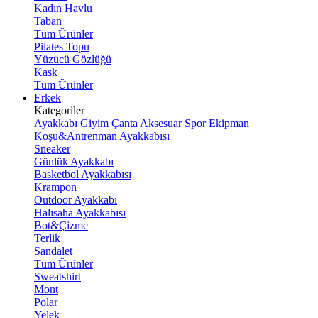
Kadın Havlu
Taban
Tüm Ürünler
Pilates Topu
Yüzücü Gözlüğü
Kask
Tüm Ürünler
Erkek
Kategoriler
Ayakkabı
Giyim
Çanta
Aksesuar
Spor Ekipman
Koşu&Antrenman Ayakkabısı
Sneaker
Günlük Ayakkabı
Basketbol Ayakkabısı
Krampon
Outdoor Ayakkabı
Halısaha Ayakkabısı
Bot&Çizme
Terlik
Sandalet
Tüm Ürünler
Sweatshirt
Mont
Polar
Yelek