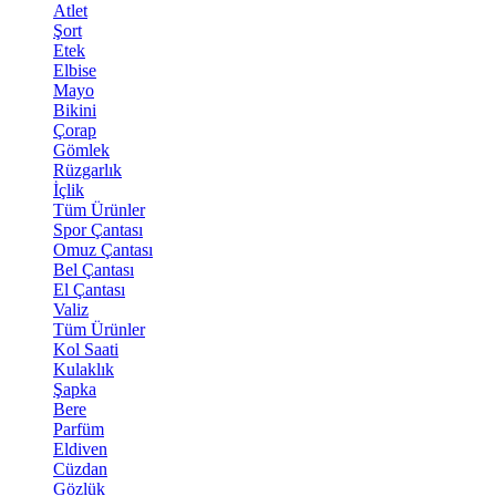
Atlet
Şort
Etek
Elbise
Mayo
Bikini
Çorap
Gömlek
Rüzgarlık
İçlik
Tüm Ürünler
Spor Çantası
Omuz Çantası
Bel Çantası
El Çantası
Valiz
Tüm Ürünler
Kol Saati
Kulaklık
Şapka
Bere
Parfüm
Eldiven
Cüzdan
Gözlük