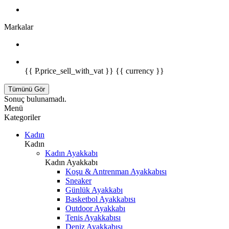
Markalar
{{ P.price_sell_with_vat }} {{ currency }}
Tümünü Gör
Sonuç bulunamadı.
Menü
Kategoriler
Kadın
Kadın
Kadın Ayakkabı
Kadın Ayakkabı
Koşu & Antrenman Ayakkabısı
Sneaker
Günlük Ayakkabı
Basketbol Ayakkabısı
Outdoor Ayakkabı
Tenis Ayakkabısı
Deniz Ayakkabısı