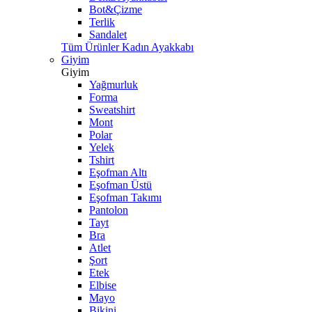
Bot&Çizme
Terlik
Sandalet
Tüm Ürünler Kadın Ayakkabı
Giyim
Giyim
Yağmurluk
Forma
Sweatshirt
Mont
Polar
Yelek
Tshirt
Eşofman Altı
Eşofman Üstü
Eşofman Takımı
Pantolon
Tayt
Bra
Atlet
Şort
Etek
Elbise
Mayo
Bikini