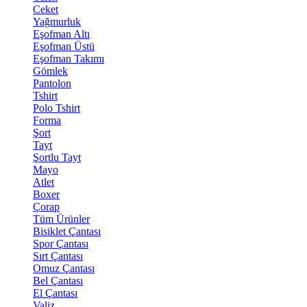
Ceket
Yağmurluk
Eşofman Altı
Eşofman Üstü
Eşofman Takımı
Gömlek
Pantolon
Tshirt
Polo Tshirt
Forma
Şort
Tayt
Şortlu Tayt
Mayo
Atlet
Boxer
Çorap
Tüm Ürünler
Bisiklet Çantası
Spor Çantası
Sırt Çantası
Omuz Çantası
Bel Çantası
El Çantası
Valiz