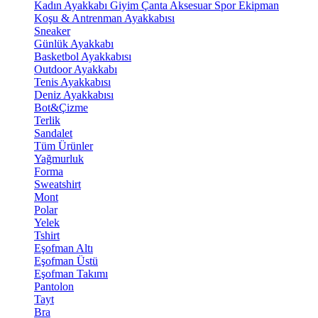
Kadın Ayakkabı
Giyim
Çanta
Aksesuar
Spor Ekipman
Koşu & Antrenman Ayakkabısı
Sneaker
Günlük Ayakkabı
Basketbol Ayakkabısı
Outdoor Ayakkabı
Tenis Ayakkabısı
Deniz Ayakkabısı
Bot&Çizme
Terlik
Sandalet
Tüm Ürünler
Yağmurluk
Forma
Sweatshirt
Mont
Polar
Yelek
Tshirt
Eşofman Altı
Eşofman Üstü
Eşofman Takımı
Pantolon
Tayt
Bra