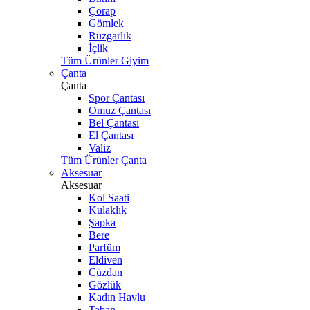
Çorap
Gömlek
Rüzgarlık
İçlik
Tüm Ürünler Giyim
Çanta
Çanta
Spor Çantası
Omuz Çantası
Bel Çantası
El Çantası
Valiz
Tüm Ürünler Çanta
Aksesuar
Aksesuar
Kol Saati
Kulaklık
Şapka
Bere
Parfüm
Eldiven
Cüzdan
Gözlük
Kadın Havlu
Taban