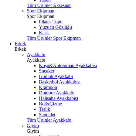
Tüm Ürünler Aksesuar
Spor Ekipman
Spor Ekipman
Pilates Topu
Yüzücü Gözlüğü
Kask
Tüm Ürünler Spor Ekipman
Erkek
Erkek
Ayakkabı
Ayakkabı
Koşu&Antrenman Ayakkabısı
Sneaker
Günlük Ayakkabı
Basketbol Ayakkabısı
Krampon
Outdoor Ayakkabı
Halısaha Ayakkabısı
Bot&Çizme
Terlik
Sandalet
Tüm Ürünler Ayakkabı
Giyim
Giyim