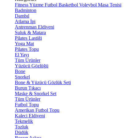
Fitness
Yüzme
Futbol
Basketbol
Voleybol
Masa Tenisi
Badminton
Dambıl
Atlama İpi
Antrenman Eldiveni
Suluk & Matara
Pilates Lastiği
Yoga Mat
Pilates Topu
El Yayı
Tüm Ürünler
Yüzücü Gözlüğü
Bone
Şnorkel
Bone & Yüzücü Gözlük Seti
Burun Tıkacı
Maske & Şnorkel Set
Tüm Ürünler
Futbol Topu
Amerikan Futbol Topu
Kaleci Eldiveni
Tekmelik
Tozluk
Düdük
Boyun Askısı