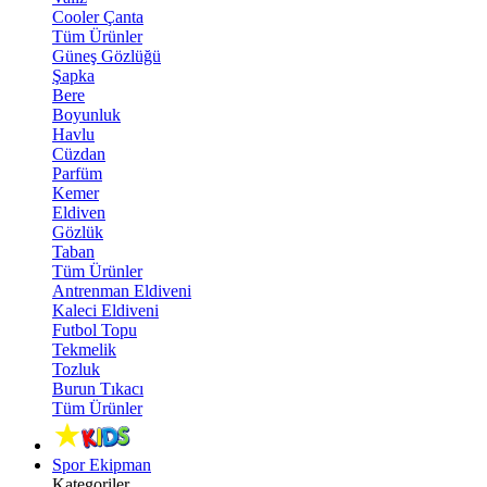
Cooler Çanta
Tüm Ürünler
Güneş Gözlüğü
Şapka
Bere
Boyunluk
Havlu
Cüzdan
Parfüm
Kemer
Eldiven
Gözlük
Taban
Tüm Ürünler
Antrenman Eldiveni
Kaleci Eldiveni
Futbol Topu
Tekmelik
Tozluk
Burun Tıkacı
Tüm Ürünler
Spor Ekipman
Kategoriler