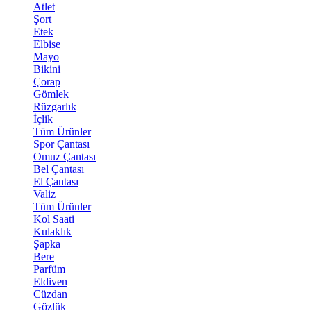
Atlet
Şort
Etek
Elbise
Mayo
Bikini
Çorap
Gömlek
Rüzgarlık
İçlik
Tüm Ürünler
Spor Çantası
Omuz Çantası
Bel Çantası
El Çantası
Valiz
Tüm Ürünler
Kol Saati
Kulaklık
Şapka
Bere
Parfüm
Eldiven
Cüzdan
Gözlük