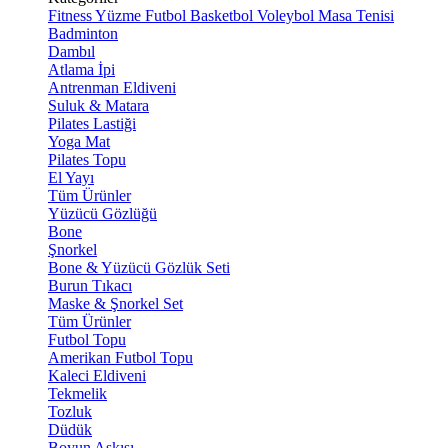
Fitness
Yüzme
Futbol
Basketbol
Voleybol
Masa Tenisi
Badminton
Dambıl
Atlama İpi
Antrenman Eldiveni
Suluk & Matara
Pilates Lastiği
Yoga Mat
Pilates Topu
El Yayı
Tüm Ürünler
Yüzücü Gözlüğü
Bone
Şnorkel
Bone & Yüzücü Gözlük Seti
Burun Tıkacı
Maske & Şnorkel Set
Tüm Ürünler
Futbol Topu
Amerikan Futbol Topu
Kaleci Eldiveni
Tekmelik
Tozluk
Düdük
Boyun Askısı