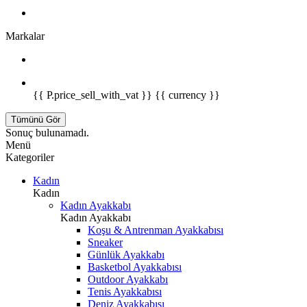
Markalar
{{ P.price_sell_with_vat }} {{ currency }}
Tümünü Gör
Sonuç bulunamadı.
Menü
Kategoriler
Kadın
Kadın
Kadın Ayakkabı
Kadın Ayakkabı
Koşu & Antrenman Ayakkabısı
Sneaker
Günlük Ayakkabı
Basketbol Ayakkabısı
Outdoor Ayakkabı
Tenis Ayakkabısı
Deniz Ayakkabısı