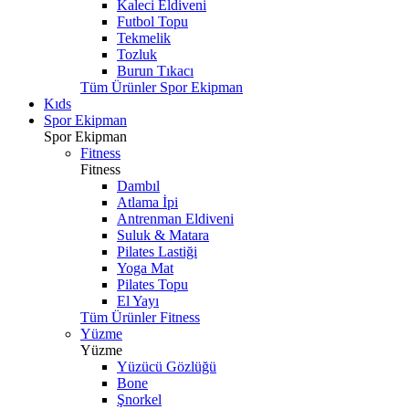
Kaleci Eldiveni
Futbol Topu
Tekmelik
Tozluk
Burun Tıkacı
Tüm Ürünler Spor Ekipman
Kıds
Spor Ekipman
Spor Ekipman
Fitness
Fitness
Dambıl
Atlama İpi
Antrenman Eldiveni
Suluk & Matara
Pilates Lastiği
Yoga Mat
Pilates Topu
El Yayı
Tüm Ürünler Fitness
Yüzme
Yüzme
Yüzücü Gözlüğü
Bone
Şnorkel