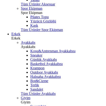
Tüm Ürünler Aksesuar
Spor Ekipman
Spor Ekipman
Pilates Topu
Yüzücü Gözlüğü
Kask
Tüm Ürünler Spor Ekipman
Erkek
Erkek
Ayakkabı
Ayakkabı
Koşu&Antrenman Ayakkabısı
Sneaker
Günlük Ayakkabı
Basketbol Ayakkabısı
Krampon
Outdoor Ayakkabı
Halısaha Ayakkabısı
Bot&Çizme
Terlik
Sandalet
Tüm Ürünler Ayakkabı
Giyim
Giyim