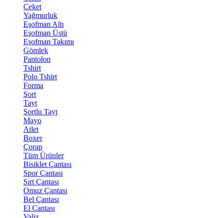
Ceket
Yağmurluk
Eşofman Altı
Eşofman Üstü
Eşofman Takımı
Gömlek
Pantolon
Tshirt
Polo Tshirt
Forma
Şort
Tayt
Şortlu Tayt
Mayo
Atlet
Boxer
Çorap
Tüm Ürünler
Bisiklet Çantası
Spor Çantası
Sırt Çantası
Omuz Çantası
Bel Çantası
El Çantası
Valiz