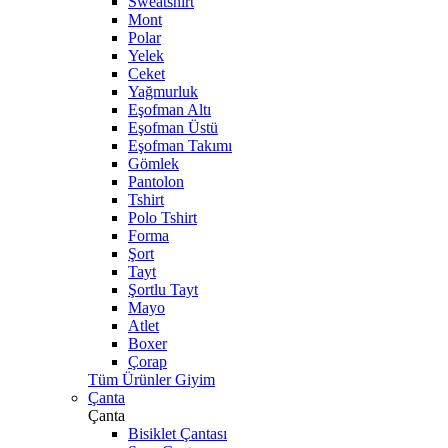
Sweatshirt
Mont
Polar
Yelek
Ceket
Yağmurluk
Eşofman Altı
Eşofman Üstü
Eşofman Takımı
Gömlek
Pantolon
Tshirt
Polo Tshirt
Forma
Şort
Tayt
Şortlu Tayt
Mayo
Atlet
Boxer
Çorap
Tüm Ürünler Giyim
Çanta
Çanta
Bisiklet Çantası