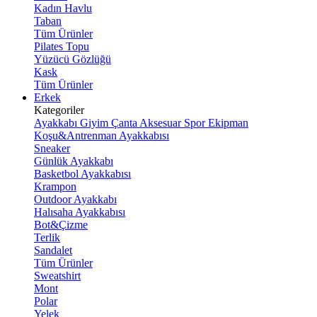
Kadın Havlu
Taban
Tüm Ürünler
Pilates Topu
Yüzücü Gözlüğü
Kask
Tüm Ürünler
Erkek
Kategoriler
Ayakkabı
Giyim
Çanta
Aksesuar
Spor Ekipman
Koşu&Antrenman Ayakkabısı
Sneaker
Günlük Ayakkabı
Basketbol Ayakkabısı
Krampon
Outdoor Ayakkabı
Halısaha Ayakkabısı
Bot&Çizme
Terlik
Sandalet
Tüm Ürünler
Sweatshirt
Mont
Polar
Yelek