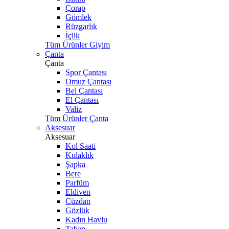
Çorap
Gömlek
Rüzgarlık
İçlik
Tüm Ürünler Giyim
Çanta
Çanta
Spor Çantası
Omuz Çantası
Bel Çantası
El Çantası
Valiz
Tüm Ürünler Çanta
Aksesuar
Aksesuar
Kol Saati
Kulaklık
Şapka
Bere
Parfüm
Eldiven
Cüzdan
Gözlük
Kadın Havlu
Taban