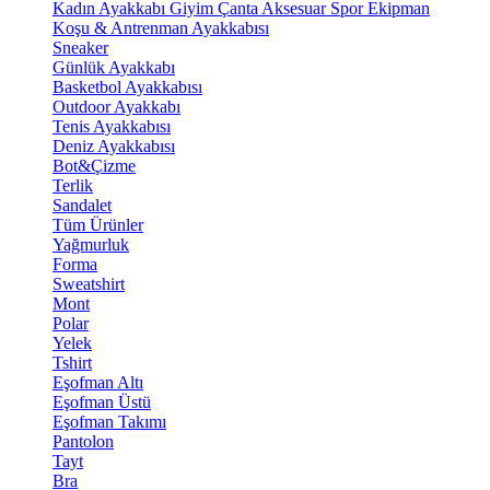
Kadın Ayakkabı
Giyim
Çanta
Aksesuar
Spor Ekipman
Koşu & Antrenman Ayakkabısı
Sneaker
Günlük Ayakkabı
Basketbol Ayakkabısı
Outdoor Ayakkabı
Tenis Ayakkabısı
Deniz Ayakkabısı
Bot&Çizme
Terlik
Sandalet
Tüm Ürünler
Yağmurluk
Forma
Sweatshirt
Mont
Polar
Yelek
Tshirt
Eşofman Altı
Eşofman Üstü
Eşofman Takımı
Pantolon
Tayt
Bra