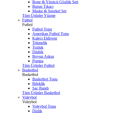
Bone & Yüzücü Gözlük Seti
Burun Tıkacı
Maske & Şnorkel Set
Tüm Ürünler Yüzme
Futbol
Futbol
Futbol Topu
Amerikan Futbol Topu
Kaleci Eldiveni
Tekmelik
Tozluk
Düdük
Boyun Askısı
Pompa
Tüm Ürünler Futbol
Basketbol
Basketbol
Basketbol Topu
Bileklik
Saç Bandı
Tüm Ürünler Basketbol
Voleybol
Voleybol
Voleybol Topu
Dizlik