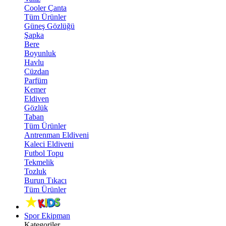
Cooler Çanta
Tüm Ürünler
Güneş Gözlüğü
Şapka
Bere
Boyunluk
Havlu
Cüzdan
Parfüm
Kemer
Eldiven
Gözlük
Taban
Tüm Ürünler
Antrenman Eldiveni
Kaleci Eldiveni
Futbol Topu
Tekmelik
Tozluk
Burun Tıkacı
Tüm Ürünler
Spor Ekipman
Kategoriler