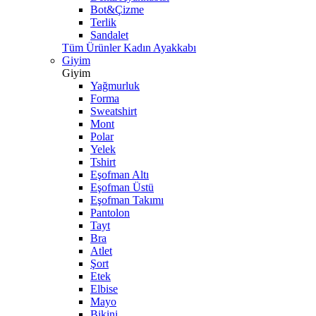
Bot&Çizme
Terlik
Sandalet
Tüm Ürünler Kadın Ayakkabı
Giyim
Giyim
Yağmurluk
Forma
Sweatshirt
Mont
Polar
Yelek
Tshirt
Eşofman Altı
Eşofman Üstü
Eşofman Takımı
Pantolon
Tayt
Bra
Atlet
Şort
Etek
Elbise
Mayo
Bikini