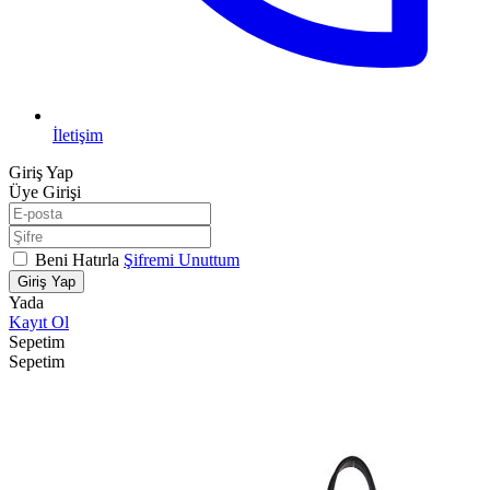
İletişim
Giriş Yap
Üye Girişi
Beni Hatırla
Şifremi Unuttum
Giriş Yap
Yada
Kayıt Ol
Sepetim
Sepetim