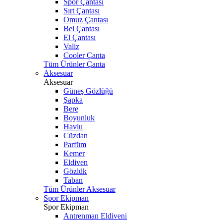
Spor Çantası
Sırt Çantası
Omuz Çantası
Bel Çantası
El Çantası
Valiz
Cooler Çanta
Tüm Ürünler Çanta
Aksesuar
Aksesuar
Güneş Gözlüğü
Şapka
Bere
Boyunluk
Havlu
Cüzdan
Parfüm
Kemer
Eldiven
Gözlük
Taban
Tüm Ürünler Aksesuar
Spor Ekipman
Spor Ekipman
Antrenman Eldiveni