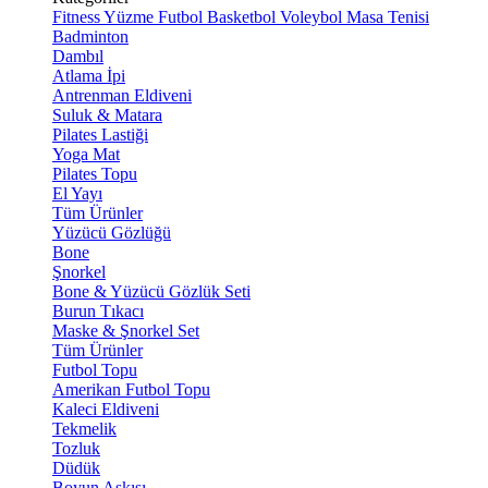
Fitness
Yüzme
Futbol
Basketbol
Voleybol
Masa Tenisi
Badminton
Dambıl
Atlama İpi
Antrenman Eldiveni
Suluk & Matara
Pilates Lastiği
Yoga Mat
Pilates Topu
El Yayı
Tüm Ürünler
Yüzücü Gözlüğü
Bone
Şnorkel
Bone & Yüzücü Gözlük Seti
Burun Tıkacı
Maske & Şnorkel Set
Tüm Ürünler
Futbol Topu
Amerikan Futbol Topu
Kaleci Eldiveni
Tekmelik
Tozluk
Düdük
Boyun Askısı