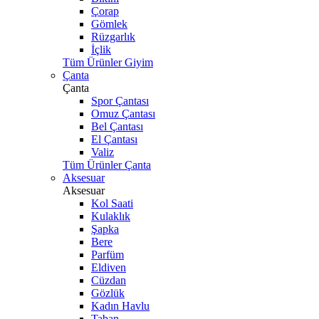
Çorap
Gömlek
Rüzgarlık
İçlik
Tüm Ürünler Giyim
Çanta
Çanta
Spor Çantası
Omuz Çantası
Bel Çantası
El Çantası
Valiz
Tüm Ürünler Çanta
Aksesuar
Aksesuar
Kol Saati
Kulaklık
Şapka
Bere
Parfüm
Eldiven
Cüzdan
Gözlük
Kadın Havlu
Taban