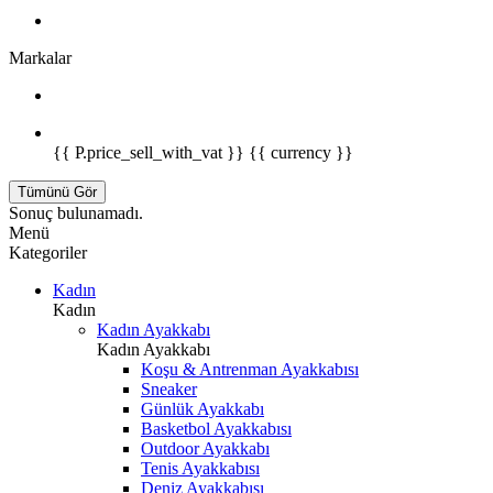
Markalar
{{ P.price_sell_with_vat }} {{ currency }}
Tümünü Gör
Sonuç bulunamadı.
Menü
Kategoriler
Kadın
Kadın
Kadın Ayakkabı
Kadın Ayakkabı
Koşu & Antrenman Ayakkabısı
Sneaker
Günlük Ayakkabı
Basketbol Ayakkabısı
Outdoor Ayakkabı
Tenis Ayakkabısı
Deniz Ayakkabısı