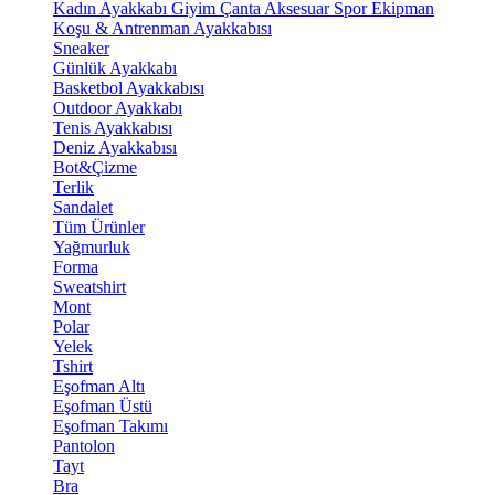
Kadın Ayakkabı
Giyim
Çanta
Aksesuar
Spor Ekipman
Koşu & Antrenman Ayakkabısı
Sneaker
Günlük Ayakkabı
Basketbol Ayakkabısı
Outdoor Ayakkabı
Tenis Ayakkabısı
Deniz Ayakkabısı
Bot&Çizme
Terlik
Sandalet
Tüm Ürünler
Yağmurluk
Forma
Sweatshirt
Mont
Polar
Yelek
Tshirt
Eşofman Altı
Eşofman Üstü
Eşofman Takımı
Pantolon
Tayt
Bra