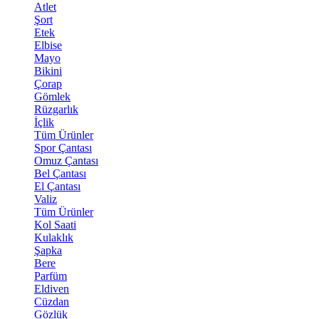
Atlet
Şort
Etek
Elbise
Mayo
Bikini
Çorap
Gömlek
Rüzgarlık
İçlik
Tüm Ürünler
Spor Çantası
Omuz Çantası
Bel Çantası
El Çantası
Valiz
Tüm Ürünler
Kol Saati
Kulaklık
Şapka
Bere
Parfüm
Eldiven
Cüzdan
Gözlük