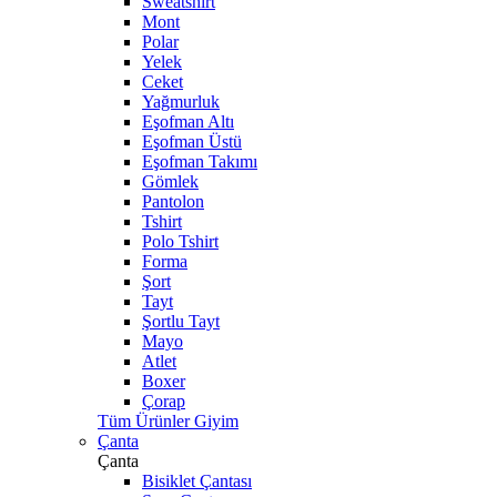
Sweatshirt
Mont
Polar
Yelek
Ceket
Yağmurluk
Eşofman Altı
Eşofman Üstü
Eşofman Takımı
Gömlek
Pantolon
Tshirt
Polo Tshirt
Forma
Şort
Tayt
Şortlu Tayt
Mayo
Atlet
Boxer
Çorap
Tüm Ürünler Giyim
Çanta
Çanta
Bisiklet Çantası