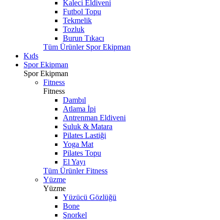
Kaleci Eldiveni
Futbol Topu
Tekmelik
Tozluk
Burun Tıkacı
Tüm Ürünler Spor Ekipman
Kıds
Spor Ekipman
Spor Ekipman
Fitness
Fitness
Dambıl
Atlama İpi
Antrenman Eldiveni
Suluk & Matara
Pilates Lastiği
Yoga Mat
Pilates Topu
El Yayı
Tüm Ürünler Fitness
Yüzme
Yüzme
Yüzücü Gözlüğü
Bone
Şnorkel