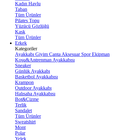
Kadın Havlu
Taban
Tüm Ürünler
Pilates Topu
Yüzücü Gözlüğü
Kask
Tüm Ürünler
Erkek
Kategoriler
Ayakkabı
Giyim
Çanta
Aksesuar
Spor Ekipman
Koşu&Antrenman Ayakkabısı
Sneaker
Günlük Ayakkabı
Basketbol Ayakkabısı
Krampon
Outdoor Ayakkabı
Halısaha Ayakkabısı
Bot&Çizme
Terlik
Sandalet
Tüm Ürünler
Sweatshirt
Mont
Polar
Yelek