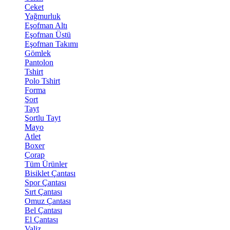
Ceket
Yağmurluk
Eşofman Altı
Eşofman Üstü
Eşofman Takımı
Gömlek
Pantolon
Tshirt
Polo Tshirt
Forma
Şort
Tayt
Şortlu Tayt
Mayo
Atlet
Boxer
Çorap
Tüm Ürünler
Bisiklet Çantası
Spor Çantası
Sırt Çantası
Omuz Çantası
Bel Çantası
El Çantası
Valiz