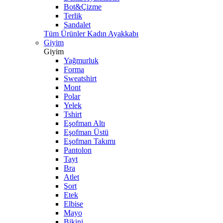
Bot&Çizme
Terlik
Sandalet
Tüm Ürünler Kadın Ayakkabı
Giyim
Giyim
Yağmurluk
Forma
Sweatshirt
Mont
Polar
Yelek
Tshirt
Eşofman Altı
Eşofman Üstü
Eşofman Takımı
Pantolon
Tayt
Bra
Atlet
Şort
Etek
Elbise
Mayo
Bikini