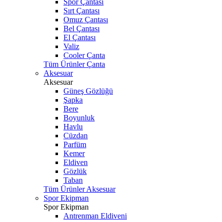
Spor Çantası
Sırt Çantası
Omuz Çantası
Bel Çantası
El Çantası
Valiz
Cooler Çanta
Tüm Ürünler Çanta
Aksesuar
Aksesuar
Güneş Gözlüğü
Şapka
Bere
Boyunluk
Havlu
Cüzdan
Parfüm
Kemer
Eldiven
Gözlük
Taban
Tüm Ürünler Aksesuar
Spor Ekipman
Spor Ekipman
Antrenman Eldiveni