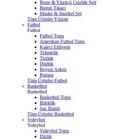
Bone & Yüzücü Gözlük Seti
Burun Tıkacı
Maske & Şnorkel Set
Tüm Ürünler Yüzme
Futbol
Futbol
Futbol Topu
Amerikan Futbol Topu
Kaleci Eldiveni
Tekmelik
Tozluk
Düdük
Boyun Askısı
Pompa
Tüm Ürünler Futbol
Basketbol
Basketbol
Basketbol Topu
Bileklik
Saç Bandı
Tüm Ürünler Basketbol
Voleybol
Voleybol
Voleybol Topu
Dizlik