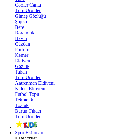
Cooler Çanta
Tüm Ürünler
Güneş Gözlüğü
Şapka
Bere
Boyunluk
Havlu
Cüzdan
Parfüm
Kemer
Eldiven
Gözlük
Taban
Tüm Ürünler
Antrenman Eldiveni
Kaleci Eldiveni
Futbol Topu
Tekmelik
Tozluk
Burun Tıkacı
Tüm Ürünler
Spor Ekipman
Kategoriler