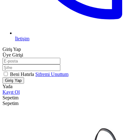
İletişim
Giriş Yap
Üye Girişi
Beni Hatırla
Şifremi Unuttum
Giriş Yap
Yada
Kayıt Ol
Sepetim
Sepetim