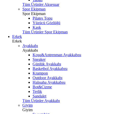
Tüm Ürünler Aksesuar
Spor Ekipman
Spor Ekipman
Pilates Topu
Yüzücü Gözlüğü
Kask
Tüm Ürünler Spor Ekipman
Erkek
Erkek
Ayakkabı
Ayakkabı
Koşu&Antrenman Ayakkabısı
Sneaker
Günlük Ayakkabı
Basketbol Ayakkabısı
Krampon
Outdoor Ayakkabı
Halısaha Ayakkabısı
Bot&Çizme
Terlik
Sandalet
Tüm Ürünler Ayakkabı
Giyim
Giyim