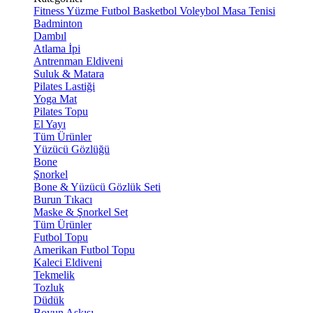
Fitness
Yüzme
Futbol
Basketbol
Voleybol
Masa Tenisi
Badminton
Dambıl
Atlama İpi
Antrenman Eldiveni
Suluk & Matara
Pilates Lastiği
Yoga Mat
Pilates Topu
El Yayı
Tüm Ürünler
Yüzücü Gözlüğü
Bone
Şnorkel
Bone & Yüzücü Gözlük Seti
Burun Tıkacı
Maske & Şnorkel Set
Tüm Ürünler
Futbol Topu
Amerikan Futbol Topu
Kaleci Eldiveni
Tekmelik
Tozluk
Düdük
Boyun Askısı