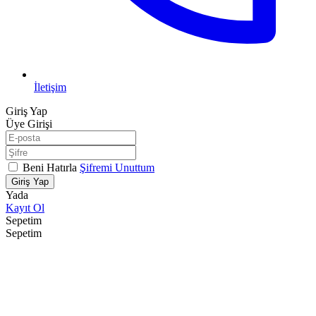
İletişim
Giriş Yap
Üye Girişi
Beni Hatırla
Şifremi Unuttum
Giriş Yap
Yada
Kayıt Ol
Sepetim
Sepetim