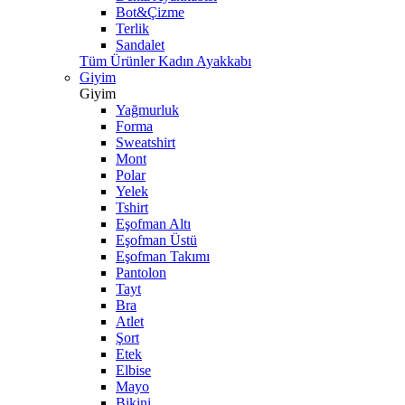
Bot&Çizme
Terlik
Sandalet
Tüm Ürünler Kadın Ayakkabı
Giyim
Giyim
Yağmurluk
Forma
Sweatshirt
Mont
Polar
Yelek
Tshirt
Eşofman Altı
Eşofman Üstü
Eşofman Takımı
Pantolon
Tayt
Bra
Atlet
Şort
Etek
Elbise
Mayo
Bikini