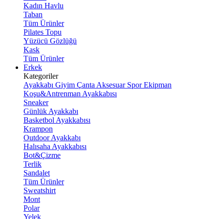
Kadın Havlu
Taban
Tüm Ürünler
Pilates Topu
Yüzücü Gözlüğü
Kask
Tüm Ürünler
Erkek
Kategoriler
Ayakkabı
Giyim
Çanta
Aksesuar
Spor Ekipman
Koşu&Antrenman Ayakkabısı
Sneaker
Günlük Ayakkabı
Basketbol Ayakkabısı
Krampon
Outdoor Ayakkabı
Halısaha Ayakkabısı
Bot&Çizme
Terlik
Sandalet
Tüm Ürünler
Sweatshirt
Mont
Polar
Yelek