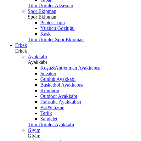
Tüm Ürünler Aksesuar
Spor Ekipman
Spor Ekipman
Pilates Topu
Yüzücü Gözlüğü
Kask
Tüm Ürünler Spor Ekipman
Erkek
Erkek
Ayakkabı
Ayakkabı
Koşu&Antrenman Ayakkabısı
Sneaker
Günlük Ayakkabı
Basketbol Ayakkabısı
Krampon
Outdoor Ayakkabı
Halısaha Ayakkabısı
Bot&Çizme
Terlik
Sandalet
Tüm Ürünler Ayakkabı
Giyim
Giyim