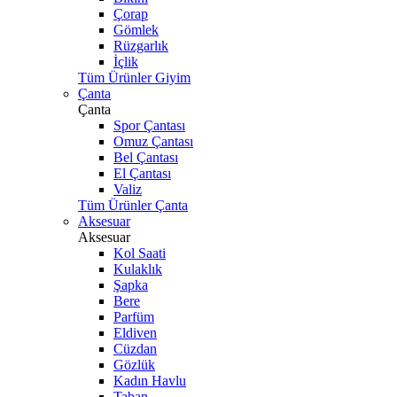
Çorap
Gömlek
Rüzgarlık
İçlik
Tüm Ürünler Giyim
Çanta
Çanta
Spor Çantası
Omuz Çantası
Bel Çantası
El Çantası
Valiz
Tüm Ürünler Çanta
Aksesuar
Aksesuar
Kol Saati
Kulaklık
Şapka
Bere
Parfüm
Eldiven
Cüzdan
Gözlük
Kadın Havlu
Taban