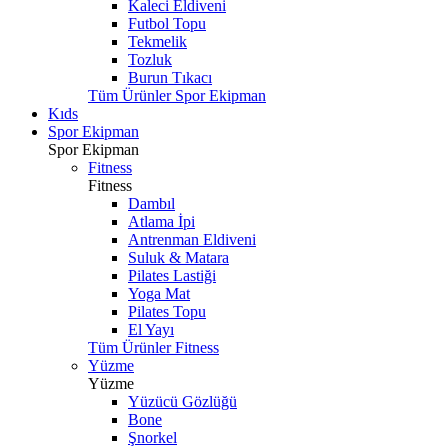
Kaleci Eldiveni
Futbol Topu
Tekmelik
Tozluk
Burun Tıkacı
Tüm Ürünler Spor Ekipman
Kıds
Spor Ekipman
Spor Ekipman
Fitness
Fitness
Dambıl
Atlama İpi
Antrenman Eldiveni
Suluk & Matara
Pilates Lastiği
Yoga Mat
Pilates Topu
El Yayı
Tüm Ürünler Fitness
Yüzme
Yüzme
Yüzücü Gözlüğü
Bone
Şnorkel