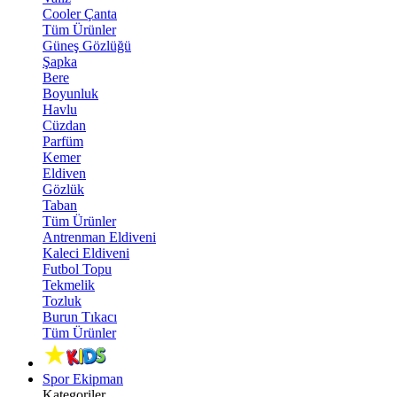
Cooler Çanta
Tüm Ürünler
Güneş Gözlüğü
Şapka
Bere
Boyunluk
Havlu
Cüzdan
Parfüm
Kemer
Eldiven
Gözlük
Taban
Tüm Ürünler
Antrenman Eldiveni
Kaleci Eldiveni
Futbol Topu
Tekmelik
Tozluk
Burun Tıkacı
Tüm Ürünler
Spor Ekipman
Kategoriler