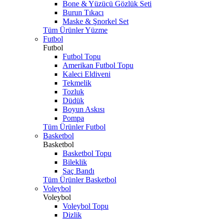
Bone & Yüzücü Gözlük Seti
Burun Tıkacı
Maske & Şnorkel Set
Tüm Ürünler Yüzme
Futbol
Futbol
Futbol Topu
Amerikan Futbol Topu
Kaleci Eldiveni
Tekmelik
Tozluk
Düdük
Boyun Askısı
Pompa
Tüm Ürünler Futbol
Basketbol
Basketbol
Basketbol Topu
Bileklik
Saç Bandı
Tüm Ürünler Basketbol
Voleybol
Voleybol
Voleybol Topu
Dizlik