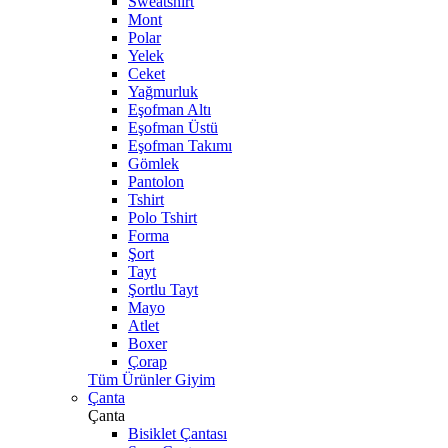
Sweatshirt
Mont
Polar
Yelek
Ceket
Yağmurluk
Eşofman Altı
Eşofman Üstü
Eşofman Takımı
Gömlek
Pantolon
Tshirt
Polo Tshirt
Forma
Şort
Tayt
Şortlu Tayt
Mayo
Atlet
Boxer
Çorap
Tüm Ürünler Giyim
Çanta
Çanta
Bisiklet Çantası