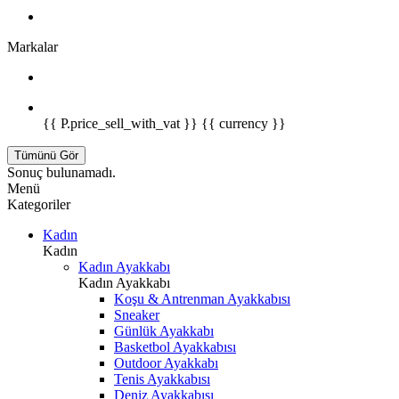
Markalar
{{ P.price_sell_with_vat }} {{ currency }}
Tümünü Gör
Sonuç bulunamadı.
Menü
Kategoriler
Kadın
Kadın
Kadın Ayakkabı
Kadın Ayakkabı
Koşu & Antrenman Ayakkabısı
Sneaker
Günlük Ayakkabı
Basketbol Ayakkabısı
Outdoor Ayakkabı
Tenis Ayakkabısı
Deniz Ayakkabısı