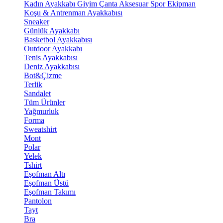
Kadın Ayakkabı
Giyim
Çanta
Aksesuar
Spor Ekipman
Koşu & Antrenman Ayakkabısı
Sneaker
Günlük Ayakkabı
Basketbol Ayakkabısı
Outdoor Ayakkabı
Tenis Ayakkabısı
Deniz Ayakkabısı
Bot&Çizme
Terlik
Sandalet
Tüm Ürünler
Yağmurluk
Forma
Sweatshirt
Mont
Polar
Yelek
Tshirt
Eşofman Altı
Eşofman Üstü
Eşofman Takımı
Pantolon
Tayt
Bra