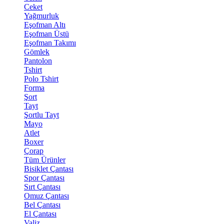
Ceket
Yağmurluk
Eşofman Altı
Eşofman Üstü
Eşofman Takımı
Gömlek
Pantolon
Tshirt
Polo Tshirt
Forma
Şort
Tayt
Şortlu Tayt
Mayo
Atlet
Boxer
Çorap
Tüm Ürünler
Bisiklet Çantası
Spor Çantası
Sırt Çantası
Omuz Çantası
Bel Çantası
El Çantası
Valiz