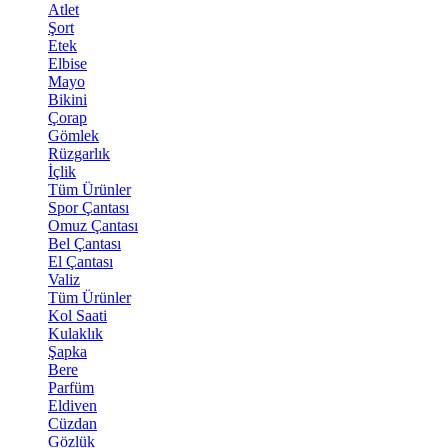
Atlet
Şort
Etek
Elbise
Mayo
Bikini
Çorap
Gömlek
Rüzgarlık
İçlik
Tüm Ürünler
Spor Çantası
Omuz Çantası
Bel Çantası
El Çantası
Valiz
Tüm Ürünler
Kol Saati
Kulaklık
Şapka
Bere
Parfüm
Eldiven
Cüzdan
Gözlük