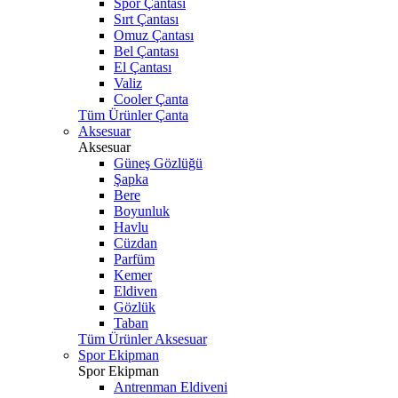
Spor Çantası
Sırt Çantası
Omuz Çantası
Bel Çantası
El Çantası
Valiz
Cooler Çanta
Tüm Ürünler Çanta
Aksesuar
Aksesuar
Güneş Gözlüğü
Şapka
Bere
Boyunluk
Havlu
Cüzdan
Parfüm
Kemer
Eldiven
Gözlük
Taban
Tüm Ürünler Aksesuar
Spor Ekipman
Spor Ekipman
Antrenman Eldiveni