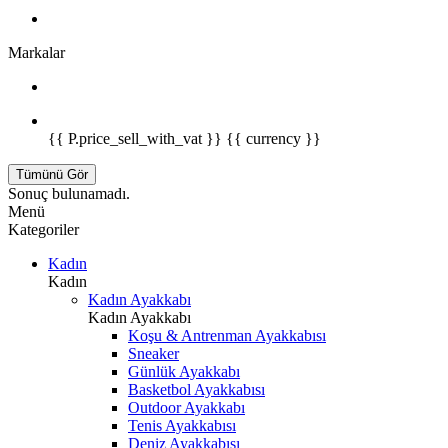
Markalar
{{ P.price_sell_with_vat }} {{ currency }}
Tümünü Gör
Sonuç bulunamadı.
Menü
Kategoriler
Kadın
Kadın
Kadın Ayakkabı
Kadın Ayakkabı
Koşu & Antrenman Ayakkabısı
Sneaker
Günlük Ayakkabı
Basketbol Ayakkabısı
Outdoor Ayakkabı
Tenis Ayakkabısı
Deniz Ayakkabısı