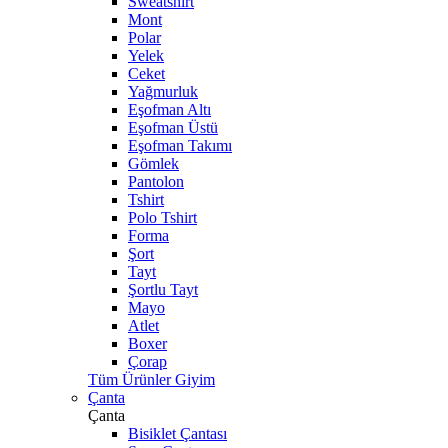
Sweatshirt
Mont
Polar
Yelek
Ceket
Yağmurluk
Eşofman Altı
Eşofman Üstü
Eşofman Takımı
Gömlek
Pantolon
Tshirt
Polo Tshirt
Forma
Şort
Tayt
Şortlu Tayt
Mayo
Atlet
Boxer
Çorap
Tüm Ürünler Giyim
Çanta
Çanta
Bisiklet Çantası