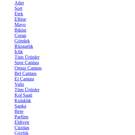
Atlet
Şort
Etek
Elbise
Mayo
Bikini
Çorap
Gömlek
Rüzgarlık
İçlik
Tüm Ürünler
Spor Çantası
Omuz Çantası
Bel Çantası
El Çantası
Valiz
Tüm Ürünler
Kol Saati
Kulaklık
Şapka
Bere
Parfüm
Eldiven
Cüzdan
Gözlük