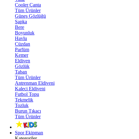
Cooler Çanta
Tüm Ürünler
Güneş Gözlüğü
Şapka
Bere
Boyunluk
Havlu
Cüzdan
Parfüm
Kemer
Eldiven
Gözlük
Taban
Tüm Ürünler
Antrenman Eldiveni
Kaleci Eldiveni
Futbol Topu
Tekmelik
Tozluk
Burun Tıkacı
Tüm Ürünler
Spor Ekipman
Kategoriler