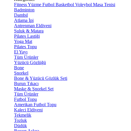
Fitness
Yüzme
Futbol
Basketbol
Voleybol
Masa Tenisi
Badminton
Dambıl
Atlama İpi
Antrenman Eldiveni
Suluk & Matara
Pilates Lastiği
Yoga Mat
Pilates Topu
El Yayı
Tüm Ürünler
Yüzücü Gözlüğü
Bone
Şnorkel
Bone & Yüzücü Gözlük Seti
Burun Tıkacı
Maske & Şnorkel Set
Tüm Ürünler
Futbol Topu
Amerikan Futbol Topu
Kaleci Eldiveni
Tekmelik
Tozluk
Düdük
Boyun Askısı