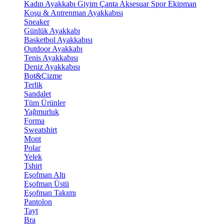
Kadın Ayakkabı
Giyim
Çanta
Aksesuar
Spor Ekipman
Koşu & Antrenman Ayakkabısı
Sneaker
Günlük Ayakkabı
Basketbol Ayakkabısı
Outdoor Ayakkabı
Tenis Ayakkabısı
Deniz Ayakkabısı
Bot&Çizme
Terlik
Sandalet
Tüm Ürünler
Yağmurluk
Forma
Sweatshirt
Mont
Polar
Yelek
Tshirt
Eşofman Altı
Eşofman Üstü
Eşofman Takımı
Pantolon
Tayt
Bra