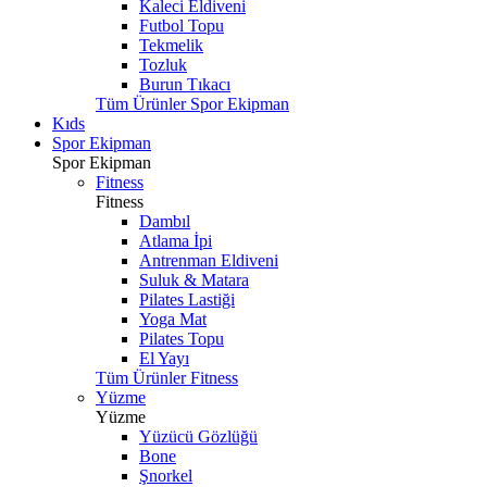
Kaleci Eldiveni
Futbol Topu
Tekmelik
Tozluk
Burun Tıkacı
Tüm Ürünler Spor Ekipman
Kıds
Spor Ekipman
Spor Ekipman
Fitness
Fitness
Dambıl
Atlama İpi
Antrenman Eldiveni
Suluk & Matara
Pilates Lastiği
Yoga Mat
Pilates Topu
El Yayı
Tüm Ürünler Fitness
Yüzme
Yüzme
Yüzücü Gözlüğü
Bone
Şnorkel