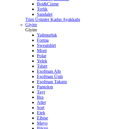
Bot&Çizme
Terlik
Sandalet
Tüm Ürünler Kadın Ayakkabı
Giyim
Giyim
Yağmurluk
Forma
Sweatshirt
Mont
Polar
Yelek
Tshirt
Eşofman Altı
Eşofman Üstü
Eşofman Takımı
Pantolon
Tayt
Bra
Atlet
Şort
Etek
Elbise
Mayo
Bikini