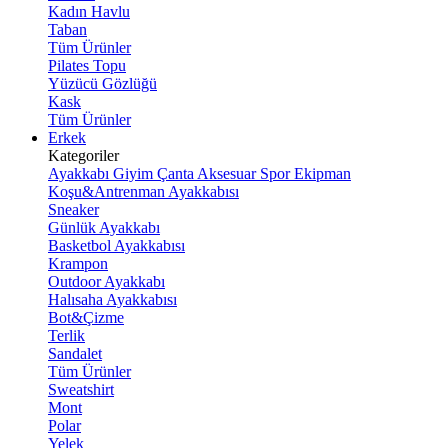
Kadın Havlu
Taban
Tüm Ürünler
Pilates Topu
Yüzücü Gözlüğü
Kask
Tüm Ürünler
Erkek
Kategoriler
Ayakkabı
Giyim
Çanta
Aksesuar
Spor Ekipman
Koşu&Antrenman Ayakkabısı
Sneaker
Günlük Ayakkabı
Basketbol Ayakkabısı
Krampon
Outdoor Ayakkabı
Halısaha Ayakkabısı
Bot&Çizme
Terlik
Sandalet
Tüm Ürünler
Sweatshirt
Mont
Polar
Yelek