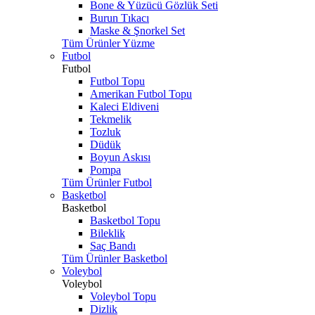
Bone & Yüzücü Gözlük Seti
Burun Tıkacı
Maske & Şnorkel Set
Tüm Ürünler Yüzme
Futbol
Futbol
Futbol Topu
Amerikan Futbol Topu
Kaleci Eldiveni
Tekmelik
Tozluk
Düdük
Boyun Askısı
Pompa
Tüm Ürünler Futbol
Basketbol
Basketbol
Basketbol Topu
Bileklik
Saç Bandı
Tüm Ürünler Basketbol
Voleybol
Voleybol
Voleybol Topu
Dizlik