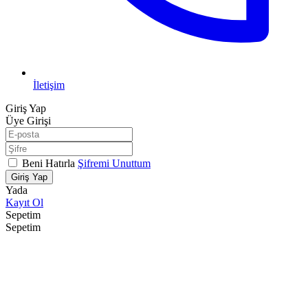
İletişim
Giriş Yap
Üye Girişi
Beni Hatırla
Şifremi Unuttum
Giriş Yap
Yada
Kayıt Ol
Sepetim
Sepetim