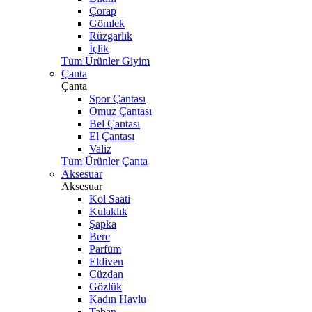
Çorap
Gömlek
Rüzgarlık
İçlik
Tüm Ürünler Giyim
Çanta
Çanta
Spor Çantası
Omuz Çantası
Bel Çantası
El Çantası
Valiz
Tüm Ürünler Çanta
Aksesuar
Aksesuar
Kol Saati
Kulaklık
Şapka
Bere
Parfüm
Eldiven
Cüzdan
Gözlük
Kadın Havlu
Taban