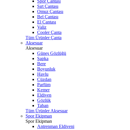
Spor Çantası
Sırt Çantası
Omuz Çantası
Bel Çantası
El Çantası
Valiz
Cooler Çanta
Tüm Ürünler Çanta
Aksesuar
Aksesuar
Güneş Gözlüğü
Şapka
Bere
Boyunluk
Havlu
Cüzdan
Parfüm
Kemer
Eldiven
Gözlük
Taban
Tüm Ürünler Aksesuar
Spor Ekipman
Spor Ekipman
Antrenman Eldiveni