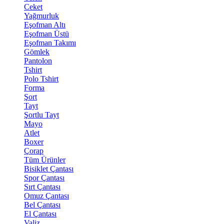
Ceket
Yağmurluk
Eşofman Altı
Eşofman Üstü
Eşofman Takımı
Gömlek
Pantolon
Tshirt
Polo Tshirt
Forma
Şort
Tayt
Şortlu Tayt
Mayo
Atlet
Boxer
Çorap
Tüm Ürünler
Bisiklet Çantası
Spor Çantası
Sırt Çantası
Omuz Çantası
Bel Çantası
El Çantası
Valiz