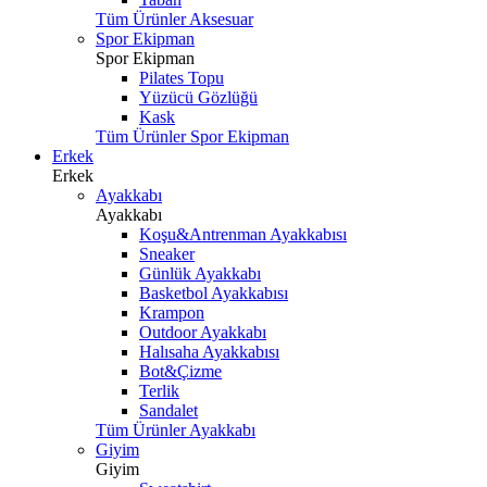
Tüm Ürünler Aksesuar
Spor Ekipman
Spor Ekipman
Pilates Topu
Yüzücü Gözlüğü
Kask
Tüm Ürünler Spor Ekipman
Erkek
Erkek
Ayakkabı
Ayakkabı
Koşu&Antrenman Ayakkabısı
Sneaker
Günlük Ayakkabı
Basketbol Ayakkabısı
Krampon
Outdoor Ayakkabı
Halısaha Ayakkabısı
Bot&Çizme
Terlik
Sandalet
Tüm Ürünler Ayakkabı
Giyim
Giyim