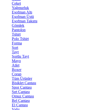
Ceket
Yağmurluk
Eşofman Altı
Eşofman Üstü
Eşofman Takımı
Gömlek
Pantolon
Tshirt
Polo Tshirt
Forma
Şort
Tayt
Şortlu Tayt
Mayo
Atlet
Boxer
Çorap
Tüm Ürünler
Bisiklet Çantası
Spor Çantası
Sırt Çantası
Omuz Çantası
Bel Çantası
El Çantası
Valiz