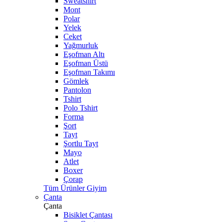
Sweatshirt
Mont
Polar
Yelek
Ceket
Yağmurluk
Eşofman Altı
Eşofman Üstü
Eşofman Takımı
Gömlek
Pantolon
Tshirt
Polo Tshirt
Forma
Şort
Tayt
Şortlu Tayt
Mayo
Atlet
Boxer
Çorap
Tüm Ürünler Giyim
Çanta
Çanta
Bisiklet Çantası