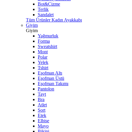
Bot&Çizme
Terlik
Sandalet
Tüm Ürünler Kadın Ayakkabı
Giyim
Giyim
Yağmurluk
Forma
Sweatshirt
Mont
Polar
Yelek
Tshirt
Eşofman Altı
Eşofman Üstü
Eşofman Takımı
Pantolon
Tayt
Bra
Atlet
Şort
Etek
Elbise
Mayo
Bikini