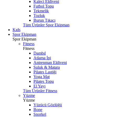
Kaleci Eldiveni
Futbol Topu
Tekmelik
Tozluk
Burun Tıkacı
Tüm Ürünler Spor Ekipman
Kıds
Spor Ekipman
Spor Ekipman
Fitness
Fitness
Dambıl
Atlama İpi
Antrenman Eldiveni
Suluk & Matara
Pilates Lastiği
Yoga Mat
Pilates Topu
El Yayı
Tüm Ürünler Fitness
Yüzme
Yüzme
Yüzücü Gözlüğü
Bone
Şnorkel