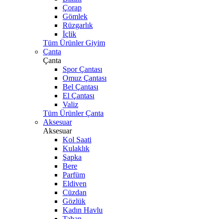
Çorap
Gömlek
Rüzgarlık
İçlik
Tüm Ürünler Giyim
Çanta
Çanta
Spor Çantası
Omuz Çantası
Bel Çantası
El Çantası
Valiz
Tüm Ürünler Çanta
Aksesuar
Aksesuar
Kol Saati
Kulaklık
Şapka
Bere
Parfüm
Eldiven
Cüzdan
Gözlük
Kadın Havlu
Taban