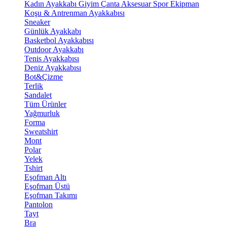
Kadın Ayakkabı
Giyim
Çanta
Aksesuar
Spor Ekipman
Koşu & Antrenman Ayakkabısı
Sneaker
Günlük Ayakkabı
Basketbol Ayakkabısı
Outdoor Ayakkabı
Tenis Ayakkabısı
Deniz Ayakkabısı
Bot&Çizme
Terlik
Sandalet
Tüm Ürünler
Yağmurluk
Forma
Sweatshirt
Mont
Polar
Yelek
Tshirt
Eşofman Altı
Eşofman Üstü
Eşofman Takımı
Pantolon
Tayt
Bra