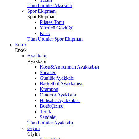
Tüm Ürünler Aksesuar
Spor Ekipman
Spor Ekipman
Pilates Topu
Yüzücü Gözlüğü
Kask
Tüm Ürünler Spor Ekipman
Erkek
Erkek
Ayakkabı
Ayakkabı
Koşu&Antrenman Ayakkabısı
Sneaker
Günlük Ayakkabı
Basketbol Ayakkabısı
Krampon
Outdoor Ayakkabı
Halısaha Ayakkabısı
Bot&Çizme
Terlik
Sandalet
Tüm Ürünler Ayakkabı
Giyim
Giyim