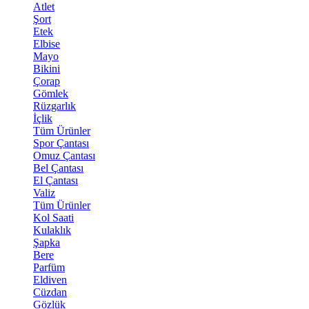
Atlet
Şort
Etek
Elbise
Mayo
Bikini
Çorap
Gömlek
Rüzgarlık
İçlik
Tüm Ürünler
Spor Çantası
Omuz Çantası
Bel Çantası
El Çantası
Valiz
Tüm Ürünler
Kol Saati
Kulaklık
Şapka
Bere
Parfüm
Eldiven
Cüzdan
Gözlük