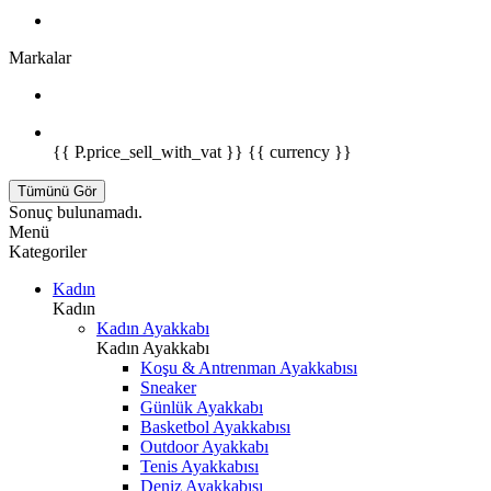
Markalar
{{ P.price_sell_with_vat }} {{ currency }}
Tümünü Gör
Sonuç bulunamadı.
Menü
Kategoriler
Kadın
Kadın
Kadın Ayakkabı
Kadın Ayakkabı
Koşu & Antrenman Ayakkabısı
Sneaker
Günlük Ayakkabı
Basketbol Ayakkabısı
Outdoor Ayakkabı
Tenis Ayakkabısı
Deniz Ayakkabısı