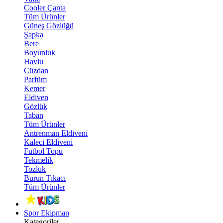
Cooler Çanta
Tüm Ürünler
Güneş Gözlüğü
Şapka
Bere
Boyunluk
Havlu
Cüzdan
Parfüm
Kemer
Eldiven
Gözlük
Taban
Tüm Ürünler
Antrenman Eldiveni
Kaleci Eldiveni
Futbol Topu
Tekmelik
Tozluk
Burun Tıkacı
Tüm Ürünler
Spor Ekipman
Kategoriler