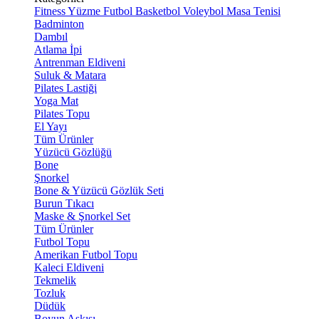
Fitness
Yüzme
Futbol
Basketbol
Voleybol
Masa Tenisi
Badminton
Dambıl
Atlama İpi
Antrenman Eldiveni
Suluk & Matara
Pilates Lastiği
Yoga Mat
Pilates Topu
El Yayı
Tüm Ürünler
Yüzücü Gözlüğü
Bone
Şnorkel
Bone & Yüzücü Gözlük Seti
Burun Tıkacı
Maske & Şnorkel Set
Tüm Ürünler
Futbol Topu
Amerikan Futbol Topu
Kaleci Eldiveni
Tekmelik
Tozluk
Düdük
Boyun Askısı