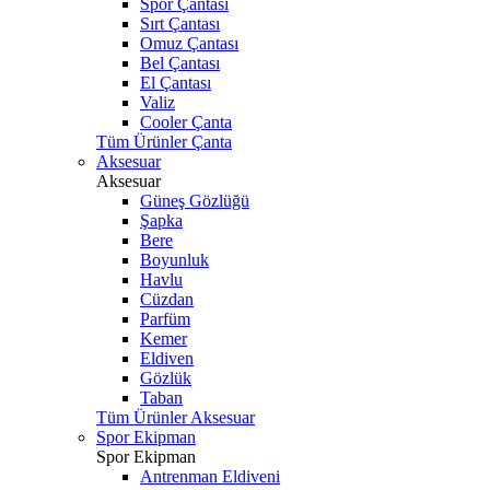
Spor Çantası
Sırt Çantası
Omuz Çantası
Bel Çantası
El Çantası
Valiz
Cooler Çanta
Tüm Ürünler Çanta
Aksesuar
Aksesuar
Güneş Gözlüğü
Şapka
Bere
Boyunluk
Havlu
Cüzdan
Parfüm
Kemer
Eldiven
Gözlük
Taban
Tüm Ürünler Aksesuar
Spor Ekipman
Spor Ekipman
Antrenman Eldiveni