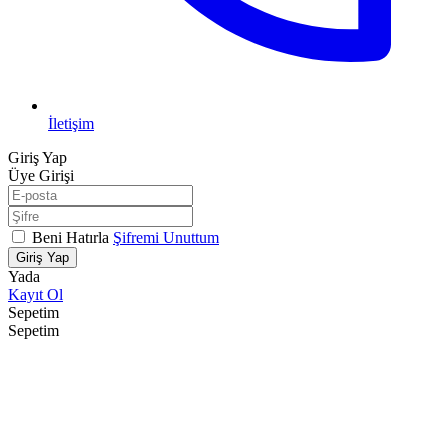
İletişim
Giriş Yap
Üye Girişi
Beni Hatırla
Şifremi Unuttum
Giriş Yap
Yada
Kayıt Ol
Sepetim
Sepetim