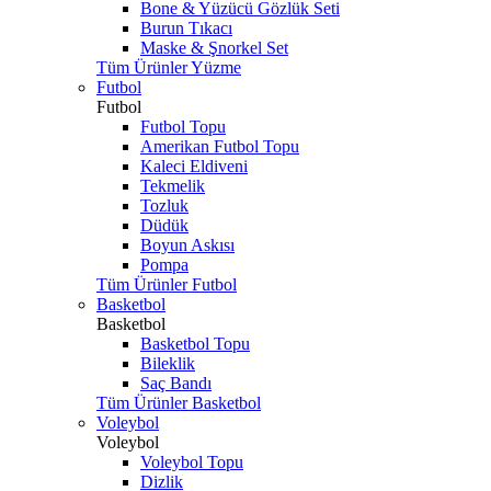
Bone & Yüzücü Gözlük Seti
Burun Tıkacı
Maske & Şnorkel Set
Tüm Ürünler Yüzme
Futbol
Futbol
Futbol Topu
Amerikan Futbol Topu
Kaleci Eldiveni
Tekmelik
Tozluk
Düdük
Boyun Askısı
Pompa
Tüm Ürünler Futbol
Basketbol
Basketbol
Basketbol Topu
Bileklik
Saç Bandı
Tüm Ürünler Basketbol
Voleybol
Voleybol
Voleybol Topu
Dizlik