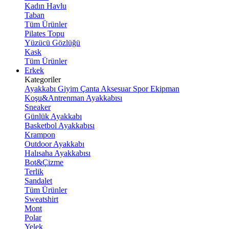
Kadın Havlu
Taban
Tüm Ürünler
Pilates Topu
Yüzücü Gözlüğü
Kask
Tüm Ürünler
Erkek
Kategoriler
Ayakkabı
Giyim
Çanta
Aksesuar
Spor Ekipman
Koşu&Antrenman Ayakkabısı
Sneaker
Günlük Ayakkabı
Basketbol Ayakkabısı
Krampon
Outdoor Ayakkabı
Halısaha Ayakkabısı
Bot&Çizme
Terlik
Sandalet
Tüm Ürünler
Sweatshirt
Mont
Polar
Yelek