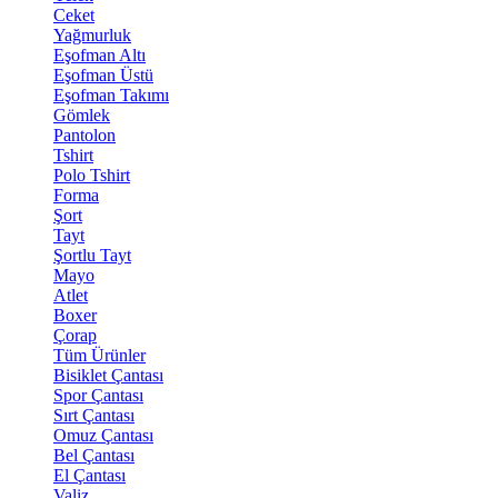
Ceket
Yağmurluk
Eşofman Altı
Eşofman Üstü
Eşofman Takımı
Gömlek
Pantolon
Tshirt
Polo Tshirt
Forma
Şort
Tayt
Şortlu Tayt
Mayo
Atlet
Boxer
Çorap
Tüm Ürünler
Bisiklet Çantası
Spor Çantası
Sırt Çantası
Omuz Çantası
Bel Çantası
El Çantası
Valiz