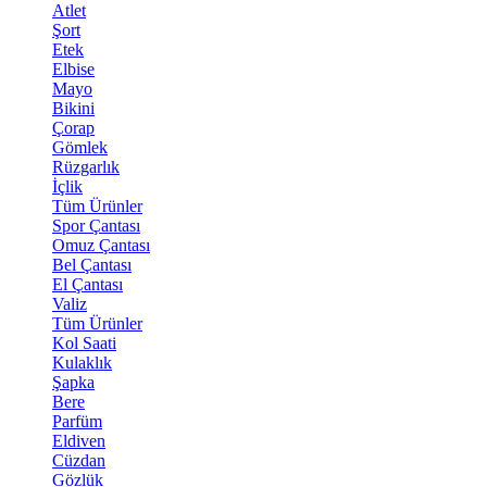
Atlet
Şort
Etek
Elbise
Mayo
Bikini
Çorap
Gömlek
Rüzgarlık
İçlik
Tüm Ürünler
Spor Çantası
Omuz Çantası
Bel Çantası
El Çantası
Valiz
Tüm Ürünler
Kol Saati
Kulaklık
Şapka
Bere
Parfüm
Eldiven
Cüzdan
Gözlük