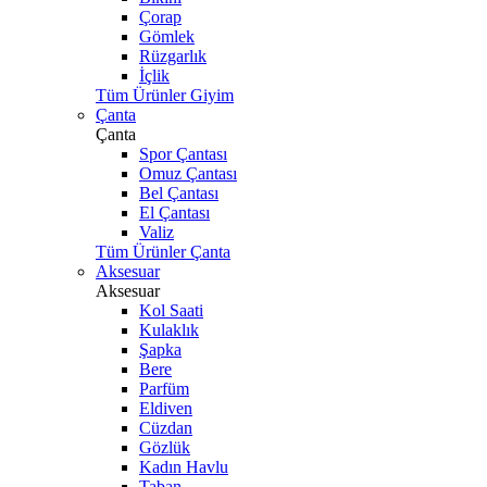
Çorap
Gömlek
Rüzgarlık
İçlik
Tüm Ürünler Giyim
Çanta
Çanta
Spor Çantası
Omuz Çantası
Bel Çantası
El Çantası
Valiz
Tüm Ürünler Çanta
Aksesuar
Aksesuar
Kol Saati
Kulaklık
Şapka
Bere
Parfüm
Eldiven
Cüzdan
Gözlük
Kadın Havlu
Taban