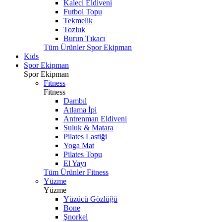
Kaleci Eldiveni
Futbol Topu
Tekmelik
Tozluk
Burun Tıkacı
Tüm Ürünler Spor Ekipman
Kıds
Spor Ekipman
Spor Ekipman
Fitness
Fitness
Dambıl
Atlama İpi
Antrenman Eldiveni
Suluk & Matara
Pilates Lastiği
Yoga Mat
Pilates Topu
El Yayı
Tüm Ürünler Fitness
Yüzme
Yüzme
Yüzücü Gözlüğü
Bone
Şnorkel