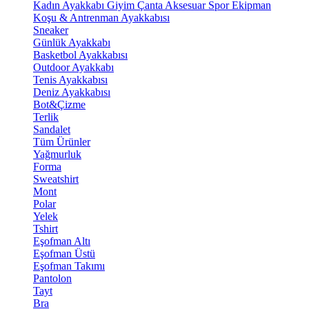
Kadın Ayakkabı
Giyim
Çanta
Aksesuar
Spor Ekipman
Koşu & Antrenman Ayakkabısı
Sneaker
Günlük Ayakkabı
Basketbol Ayakkabısı
Outdoor Ayakkabı
Tenis Ayakkabısı
Deniz Ayakkabısı
Bot&Çizme
Terlik
Sandalet
Tüm Ürünler
Yağmurluk
Forma
Sweatshirt
Mont
Polar
Yelek
Tshirt
Eşofman Altı
Eşofman Üstü
Eşofman Takımı
Pantolon
Tayt
Bra