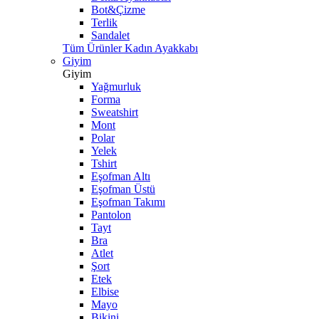
Bot&Çizme
Terlik
Sandalet
Tüm Ürünler Kadın Ayakkabı
Giyim
Giyim
Yağmurluk
Forma
Sweatshirt
Mont
Polar
Yelek
Tshirt
Eşofman Altı
Eşofman Üstü
Eşofman Takımı
Pantolon
Tayt
Bra
Atlet
Şort
Etek
Elbise
Mayo
Bikini