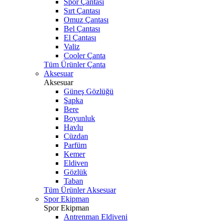
Spor Çantası
Sırt Çantası
Omuz Çantası
Bel Çantası
El Çantası
Valiz
Cooler Çanta
Tüm Ürünler Çanta
Aksesuar
Aksesuar
Güneş Gözlüğü
Şapka
Bere
Boyunluk
Havlu
Cüzdan
Parfüm
Kemer
Eldiven
Gözlük
Taban
Tüm Ürünler Aksesuar
Spor Ekipman
Spor Ekipman
Antrenman Eldiveni