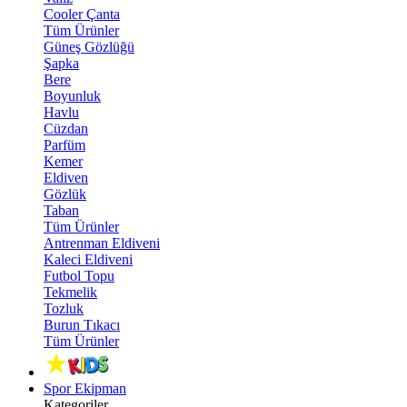
Cooler Çanta
Tüm Ürünler
Güneş Gözlüğü
Şapka
Bere
Boyunluk
Havlu
Cüzdan
Parfüm
Kemer
Eldiven
Gözlük
Taban
Tüm Ürünler
Antrenman Eldiveni
Kaleci Eldiveni
Futbol Topu
Tekmelik
Tozluk
Burun Tıkacı
Tüm Ürünler
Spor Ekipman
Kategoriler