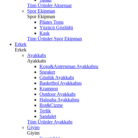
Tüm Ürünler Aksesuar
Spor Ekipman
Spor Ekipman
Pilates Topu
Yüzücü Gözlüğü
Kask
Tüm Ürünler Spor Ekipman
Erkek
Erkek
Ayakkabı
Ayakkabı
Koşu&Antrenman Ayakkabısı
Sneaker
Günlük Ayakkabı
Basketbol Ayakkabısı
Krampon
Outdoor Ayakkabı
Halısaha Ayakkabısı
Bot&Çizme
Terlik
Sandalet
Tüm Ürünler Ayakkabı
Giyim
Giyim