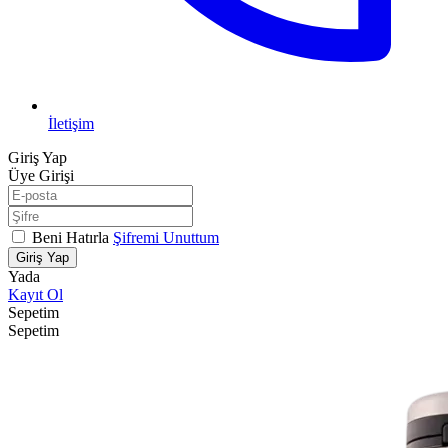
İletişim
Giriş Yap
Üye Girişi
Beni Hatırla
Şifremi Unuttum
Giriş Yap
Yada
Kayıt Ol
Sepetim
Sepetim