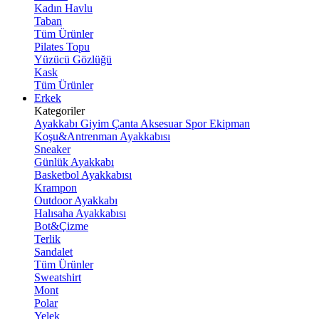
Kadın Havlu
Taban
Tüm Ürünler
Pilates Topu
Yüzücü Gözlüğü
Kask
Tüm Ürünler
Erkek
Kategoriler
Ayakkabı
Giyim
Çanta
Aksesuar
Spor Ekipman
Koşu&Antrenman Ayakkabısı
Sneaker
Günlük Ayakkabı
Basketbol Ayakkabısı
Krampon
Outdoor Ayakkabı
Halısaha Ayakkabısı
Bot&Çizme
Terlik
Sandalet
Tüm Ürünler
Sweatshirt
Mont
Polar
Yelek