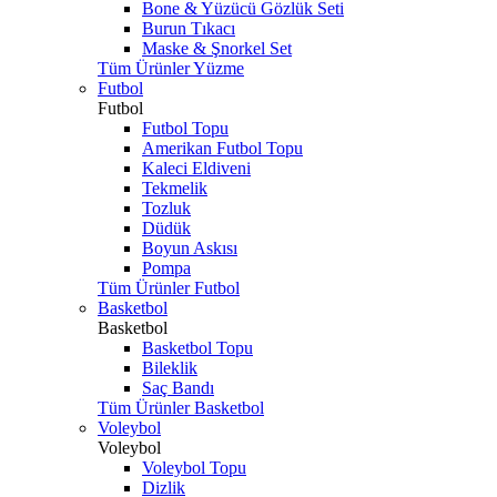
Bone & Yüzücü Gözlük Seti
Burun Tıkacı
Maske & Şnorkel Set
Tüm Ürünler Yüzme
Futbol
Futbol
Futbol Topu
Amerikan Futbol Topu
Kaleci Eldiveni
Tekmelik
Tozluk
Düdük
Boyun Askısı
Pompa
Tüm Ürünler Futbol
Basketbol
Basketbol
Basketbol Topu
Bileklik
Saç Bandı
Tüm Ürünler Basketbol
Voleybol
Voleybol
Voleybol Topu
Dizlik