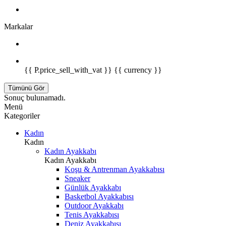
Markalar
{{ P.price_sell_with_vat }} {{ currency }}
Tümünü Gör
Sonuç bulunamadı.
Menü
Kategoriler
Kadın
Kadın
Kadın Ayakkabı
Kadın Ayakkabı
Koşu & Antrenman Ayakkabısı
Sneaker
Günlük Ayakkabı
Basketbol Ayakkabısı
Outdoor Ayakkabı
Tenis Ayakkabısı
Deniz Ayakkabısı