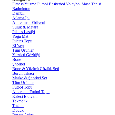
Fitness
Yüzme
Futbol
Basketbol
Voleybol
Masa Tenisi
Badminton
Dambıl
Atlama İpi
Antrenman Eldiveni
Suluk & Matara
Pilates Lastiği
Yoga Mat
Pilates Topu
El Yayı
Tüm Ürünler
Yüzücü Gözlüğü
Bone
Şnorkel
Bone & Yüzücü Gözlük Seti
Burun Tıkacı
Maske & Şnorkel Set
Tüm Ürünler
Futbol Topu
Amerikan Futbol Topu
Kaleci Eldiveni
Tekmelik
Tozluk
Düdük
Boyun Askısı