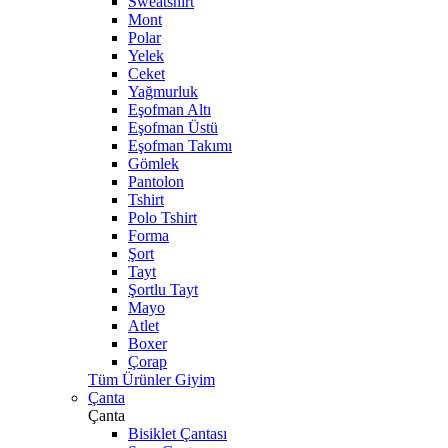
Sweatshirt
Mont
Polar
Yelek
Ceket
Yağmurluk
Eşofman Altı
Eşofman Üstü
Eşofman Takımı
Gömlek
Pantolon
Tshirt
Polo Tshirt
Forma
Şort
Tayt
Şortlu Tayt
Mayo
Atlet
Boxer
Çorap
Tüm Ürünler Giyim
Çanta
Çanta
Bisiklet Çantası