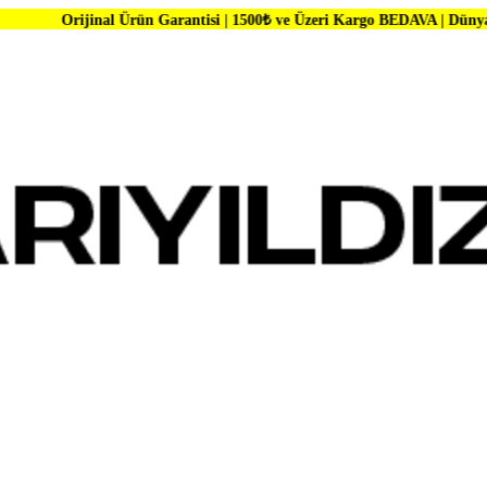
l Ürün Garantisi | 1500₺ ve Üzeri Kargo BEDAVA | Dünya Markalarında 