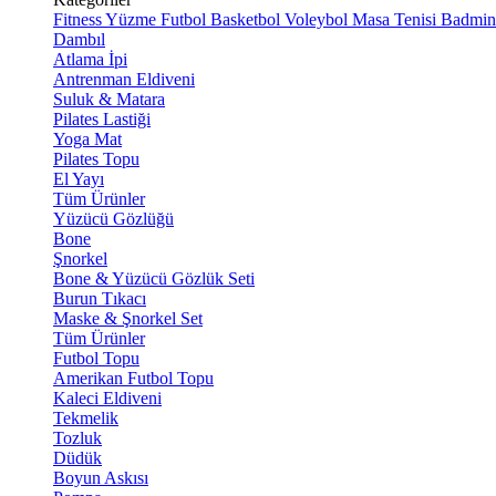
Fitness
Yüzme
Futbol
Basketbol
Voleybol
Masa Tenisi
Badmin
Dambıl
Atlama İpi
Antrenman Eldiveni
Suluk & Matara
Pilates Lastiği
Yoga Mat
Pilates Topu
El Yayı
Tüm Ürünler
Yüzücü Gözlüğü
Bone
Şnorkel
Bone & Yüzücü Gözlük Seti
Burun Tıkacı
Maske & Şnorkel Set
Tüm Ürünler
Futbol Topu
Amerikan Futbol Topu
Kaleci Eldiveni
Tekmelik
Tozluk
Düdük
Boyun Askısı