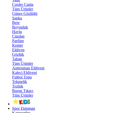
Cooler Çanta
Tüm Ürünler
Güneş Gözlüğü
Şapka
Bere
Boyunluk
Havlu
Cüzdan
Parfüm
Kemer
Eldiven
Gözlük
Taban
Tüm Ürünler
Antrenman Eldiveni
Kaleci Eldiveni
Futbol Topu
Tekmelik
Tozluk
Burun Tıkacı
Tüm Ürünler
Spor Ekipman
Kategoriler