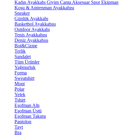
Kadın Ayakkabı
Giyim
Çanta
Aksesuar
Spor Ekipman
Koşu & Antrenman Ayakkabısı
Sneaker
Günlük Ayakkabı
Basketbol Ayakkabısı
Outdoor Ayakkabı
Tenis Ayakkabısı
Deniz Ayakkabısı
Bot&Çizme
Terlik
Sandalet
Tüm Ürünler
Yağmurluk
Forma
Sweatshirt
Mont
Polar
Yelek
Tshirt
Eşofman Altı
Eşofman Üstü
Eşofman Takımı
Pantolon
Tayt
Bra