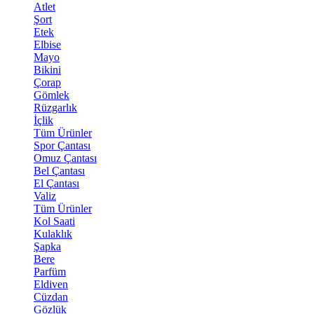
Atlet
Şort
Etek
Elbise
Mayo
Bikini
Çorap
Gömlek
Rüzgarlık
İçlik
Tüm Ürünler
Spor Çantası
Omuz Çantası
Bel Çantası
El Çantası
Valiz
Tüm Ürünler
Kol Saati
Kulaklık
Şapka
Bere
Parfüm
Eldiven
Cüzdan
Gözlük