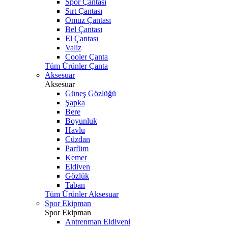
Spor Çantası
Sırt Çantası
Omuz Çantası
Bel Çantası
El Çantası
Valiz
Cooler Çanta
Tüm Ürünler Çanta
Aksesuar
Aksesuar
Güneş Gözlüğü
Şapka
Bere
Boyunluk
Havlu
Cüzdan
Parfüm
Kemer
Eldiven
Gözlük
Taban
Tüm Ürünler Aksesuar
Spor Ekipman
Spor Ekipman
Antrenman Eldiveni