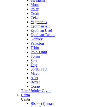
Sweatshirt
Mont
Polar
Yelek
Ceket
Yağmurluk
Eşofman Altı
Eşofman Üstü
Eşofman Takımı
Gömlek
Pantolon
Tshirt
Polo Tshirt
Forma
Şort
Tayt
Şortlu Tayt
Mayo
Atlet
Boxer
Çorap
Tüm Ürünler Giyim
Çanta
Çanta
Bisiklet Çantası