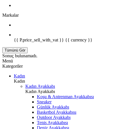
Markalar
{{ P.price_sell_with_vat }} {{ currency }}
Tümünü Gör
Sonuç bulunamadı.
Menü
Kategoriler
Kadın
Kadın
Kadın Ayakkabı
Kadın Ayakkabı
Koşu & Antrenman Ayakkabısı
Sneaker
Günlük Ayakkabı
Basketbol Ayakkabısı
Outdoor Ayakkabı
Tenis Ayakkabısı
Deniz Ayakkabısı