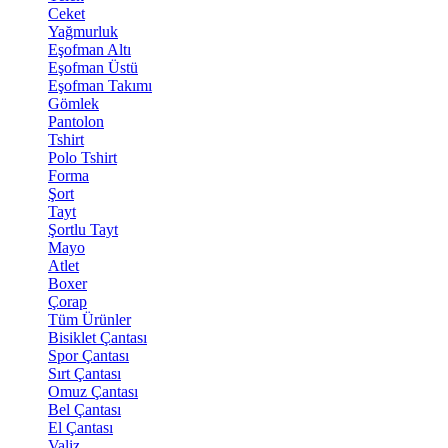
Ceket
Yağmurluk
Eşofman Altı
Eşofman Üstü
Eşofman Takımı
Gömlek
Pantolon
Tshirt
Polo Tshirt
Forma
Şort
Tayt
Şortlu Tayt
Mayo
Atlet
Boxer
Çorap
Tüm Ürünler
Bisiklet Çantası
Spor Çantası
Sırt Çantası
Omuz Çantası
Bel Çantası
El Çantası
Valiz