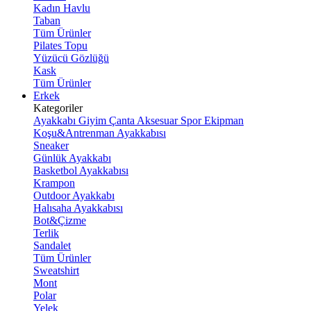
Kadın Havlu
Taban
Tüm Ürünler
Pilates Topu
Yüzücü Gözlüğü
Kask
Tüm Ürünler
Erkek
Kategoriler
Ayakkabı
Giyim
Çanta
Aksesuar
Spor Ekipman
Koşu&Antrenman Ayakkabısı
Sneaker
Günlük Ayakkabı
Basketbol Ayakkabısı
Krampon
Outdoor Ayakkabı
Halısaha Ayakkabısı
Bot&Çizme
Terlik
Sandalet
Tüm Ürünler
Sweatshirt
Mont
Polar
Yelek