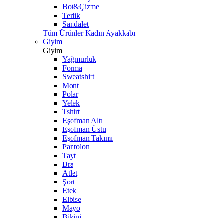
Bot&Çizme
Terlik
Sandalet
Tüm Ürünler Kadın Ayakkabı
Giyim
Giyim
Yağmurluk
Forma
Sweatshirt
Mont
Polar
Yelek
Tshirt
Eşofman Altı
Eşofman Üstü
Eşofman Takımı
Pantolon
Tayt
Bra
Atlet
Şort
Etek
Elbise
Mayo
Bikini