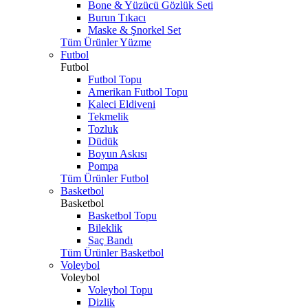
Bone & Yüzücü Gözlük Seti
Burun Tıkacı
Maske & Şnorkel Set
Tüm Ürünler Yüzme
Futbol
Futbol
Futbol Topu
Amerikan Futbol Topu
Kaleci Eldiveni
Tekmelik
Tozluk
Düdük
Boyun Askısı
Pompa
Tüm Ürünler Futbol
Basketbol
Basketbol
Basketbol Topu
Bileklik
Saç Bandı
Tüm Ürünler Basketbol
Voleybol
Voleybol
Voleybol Topu
Dizlik