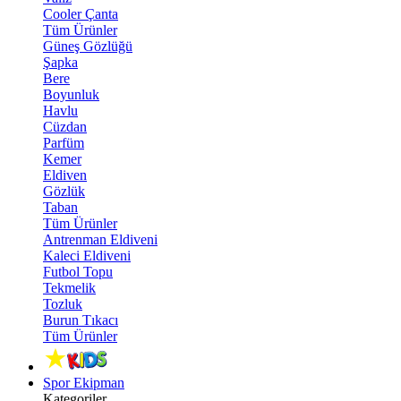
Cooler Çanta
Tüm Ürünler
Güneş Gözlüğü
Şapka
Bere
Boyunluk
Havlu
Cüzdan
Parfüm
Kemer
Eldiven
Gözlük
Taban
Tüm Ürünler
Antrenman Eldiveni
Kaleci Eldiveni
Futbol Topu
Tekmelik
Tozluk
Burun Tıkacı
Tüm Ürünler
Spor Ekipman
Kategoriler