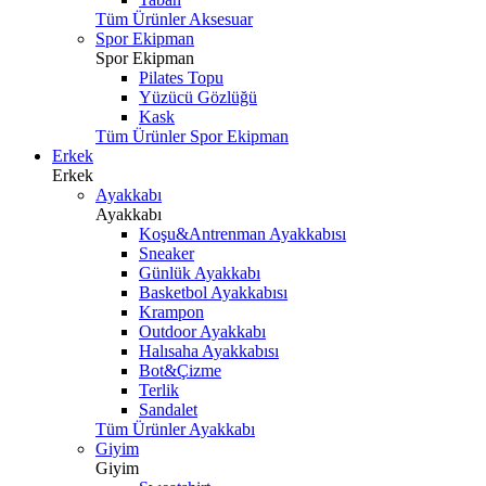
Tüm Ürünler Aksesuar
Spor Ekipman
Spor Ekipman
Pilates Topu
Yüzücü Gözlüğü
Kask
Tüm Ürünler Spor Ekipman
Erkek
Erkek
Ayakkabı
Ayakkabı
Koşu&Antrenman Ayakkabısı
Sneaker
Günlük Ayakkabı
Basketbol Ayakkabısı
Krampon
Outdoor Ayakkabı
Halısaha Ayakkabısı
Bot&Çizme
Terlik
Sandalet
Tüm Ürünler Ayakkabı
Giyim
Giyim