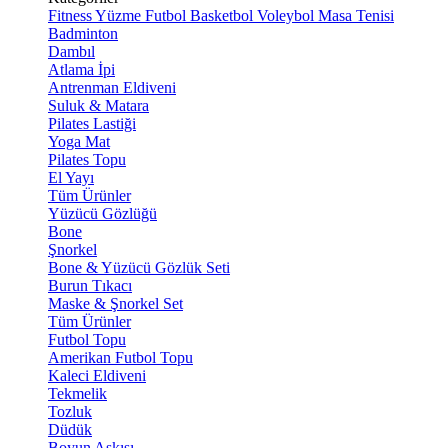
Fitness
Yüzme
Futbol
Basketbol
Voleybol
Masa Tenisi
Badminton
Dambıl
Atlama İpi
Antrenman Eldiveni
Suluk & Matara
Pilates Lastiği
Yoga Mat
Pilates Topu
El Yayı
Tüm Ürünler
Yüzücü Gözlüğü
Bone
Şnorkel
Bone & Yüzücü Gözlük Seti
Burun Tıkacı
Maske & Şnorkel Set
Tüm Ürünler
Futbol Topu
Amerikan Futbol Topu
Kaleci Eldiveni
Tekmelik
Tozluk
Düdük
Boyun Askısı