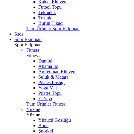
Kaleci Eldiveni
Futbol Topu
Tekmelik
Tozluk
Burun Tıkacı
Tüm Ürünler Spor Ekipman
Kıds
Spor Ekipman
Spor Ekipman
Fitness
Fitness
Dambıl
Atlama İpi
Antrenman Eldiveni
Suluk & Matara
Pilates Lastiği
Yoga Mat
Pilates Topu
El Yayı
Tüm Ürünler Fitness
Yüzme
Yüzme
Yüzücü Gözlüğü
Bone
Şnorkel