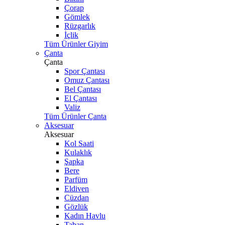
Çorap
Gömlek
Rüzgarlık
İçlik
Tüm Ürünler Giyim
Çanta
Çanta
Spor Çantası
Omuz Çantası
Bel Çantası
El Çantası
Valiz
Tüm Ürünler Çanta
Aksesuar
Aksesuar
Kol Saati
Kulaklık
Şapka
Bere
Parfüm
Eldiven
Cüzdan
Gözlük
Kadın Havlu
Taban