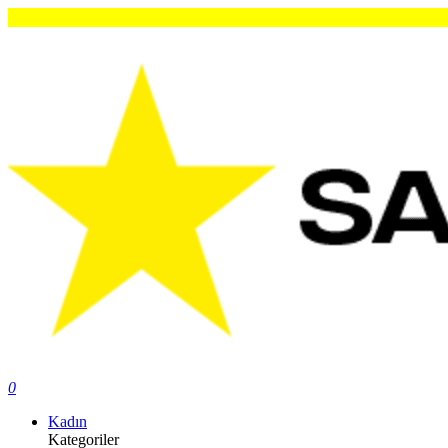
O
0
Kadın
Kategoriler