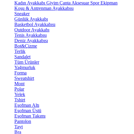
Kadın Ayakkabı
Giyim
Çanta
Aksesuar
Spor Ekipman
Koşu & Antrenman Ayakkabısı
Sneaker
Günlük Ayakkabı
Basketbol Ayakkabısı
Outdoor Ayakkabı
Tenis Ayakkabısı
Deniz Ayakkabısı
Bot&Çizme
Terlik
Sandalet
Tüm Ürünler
Yağmurluk
Forma
Sweatshirt
Mont
Polar
Yelek
Tshirt
Eşofman Altı
Eşofman Üstü
Eşofman Takımı
Pantolon
Tayt
Bra