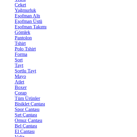
Ceket
Yağmurluk
Eşofman Altı
Eşofman Üstü
Eşofman Takımı
Gömlek
Pantolon
Tshirt
Polo Tshirt
Forma
Şort
Tayt
Şortlu Tayt
Mayo
Atlet
Boxer
Çorap
Tüm Ürünler
Bisiklet Çantası
Spor Çantası
Sırt Çantası
Omuz Çantası
Bel Çantası
El Çantası
Valiz