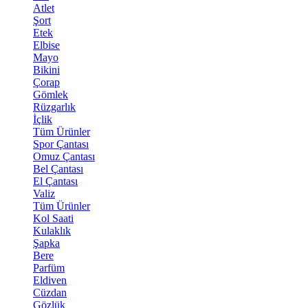
Atlet
Şort
Etek
Elbise
Mayo
Bikini
Çorap
Gömlek
Rüzgarlık
İçlik
Tüm Ürünler
Spor Çantası
Omuz Çantası
Bel Çantası
El Çantası
Valiz
Tüm Ürünler
Kol Saati
Kulaklık
Şapka
Bere
Parfüm
Eldiven
Cüzdan
Gözlük