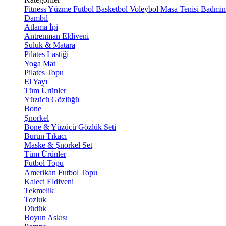
Fitness
Yüzme
Futbol
Basketbol
Voleybol
Masa Tenisi
Badmin
Dambıl
Atlama İpi
Antrenman Eldiveni
Suluk & Matara
Pilates Lastiği
Yoga Mat
Pilates Topu
El Yayı
Tüm Ürünler
Yüzücü Gözlüğü
Bone
Şnorkel
Bone & Yüzücü Gözlük Seti
Burun Tıkacı
Maske & Şnorkel Set
Tüm Ürünler
Futbol Topu
Amerikan Futbol Topu
Kaleci Eldiveni
Tekmelik
Tozluk
Düdük
Boyun Askısı