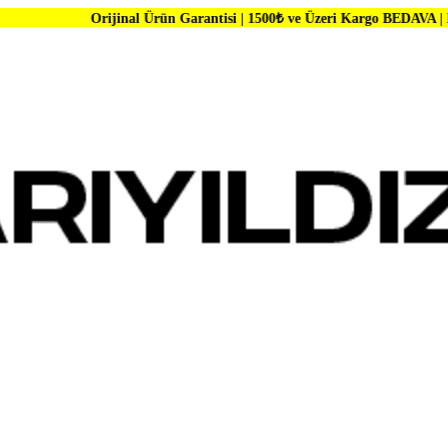
rijinal Ürün Garantisi | 1500₺ ve Üzeri Kargo BEDAVA | Dünya Markalar