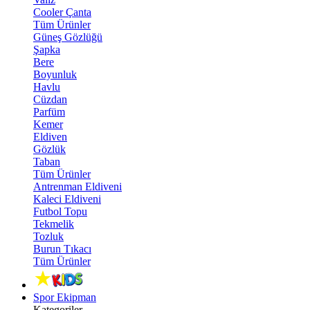
Cooler Çanta
Tüm Ürünler
Güneş Gözlüğü
Şapka
Bere
Boyunluk
Havlu
Cüzdan
Parfüm
Kemer
Eldiven
Gözlük
Taban
Tüm Ürünler
Antrenman Eldiveni
Kaleci Eldiveni
Futbol Topu
Tekmelik
Tozluk
Burun Tıkacı
Tüm Ürünler
Spor Ekipman
Kategoriler