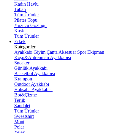
Kadın Havlu
Taban
Tüm Ürünler
Pilates Topu
Yüzücü Gözlüğü
Kask
Tüm Ürünler
Erkek
Kategoriler
Ayakkabı
Giyim
Çanta
Aksesuar
Spor Ekipman
Koşu&Antrenman Ayakkabısı
Sneaker
Günlük Ayakkabı
Basketbol Ayakkabısı
Krampon
Outdoor Ayakkabı
Halısaha Ayakkabısı
Bot&Çizme
Terlik
Sandalet
Tüm Ürünler
Sweatshirt
Mont
Polar
Yelek