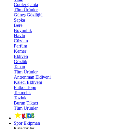
Cooler Çanta
Tüm Ürünler
Güneş Gözlüğü
Şapka
Bere
Boyunluk
Havlu
Cüzdan
Parfüm
Kemer
Eldiven
Gözlük
Taban
Tüm Ürünler
Antrenman Eldiveni
Kaleci Eldiveni
Futbol Topu
Tekmelik
Tozluk
Burun Tıkacı
Tüm Ürünler
Spor Ekipman
Kategoriler