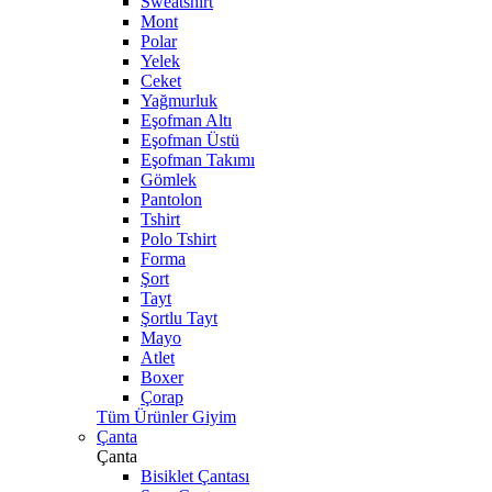
Sweatshirt
Mont
Polar
Yelek
Ceket
Yağmurluk
Eşofman Altı
Eşofman Üstü
Eşofman Takımı
Gömlek
Pantolon
Tshirt
Polo Tshirt
Forma
Şort
Tayt
Şortlu Tayt
Mayo
Atlet
Boxer
Çorap
Tüm Ürünler Giyim
Çanta
Çanta
Bisiklet Çantası