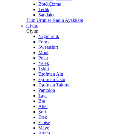
Bot&Çizme
Terlik
Sandalet
Tüm Ürünler Kadın Ayakkabı
Giyim
Giyim
Yağmurluk
Forma
Sweatshirt
Mont
Polar
Yelek
Tshirt
Eşofman Altı
Eşofman Üstü
Eşofman Takımı
Pantolon
Tayt
Bra
Atlet
Şort
Etek
Elbise
Mayo
Bikini