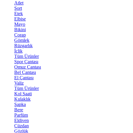
Atlet
Şort
Etek
Elbise
Mayo
Bikini
Çorap
Gömlek
Rüzgarlık
İçlik
Tüm Ürünler
Spor Çantası
Omuz Çantası
Bel Çantası
El Çantası
Valiz
Tüm Ürünler
Kol Saati
Kulaklık
Şapka
Bere
Parfüm
Eldiven
Cüzdan
Gözlük