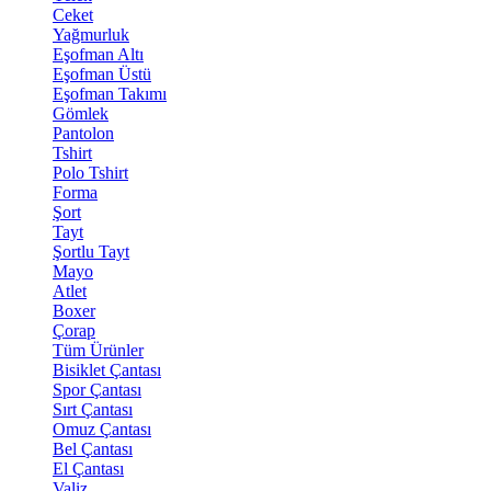
Ceket
Yağmurluk
Eşofman Altı
Eşofman Üstü
Eşofman Takımı
Gömlek
Pantolon
Tshirt
Polo Tshirt
Forma
Şort
Tayt
Şortlu Tayt
Mayo
Atlet
Boxer
Çorap
Tüm Ürünler
Bisiklet Çantası
Spor Çantası
Sırt Çantası
Omuz Çantası
Bel Çantası
El Çantası
Valiz