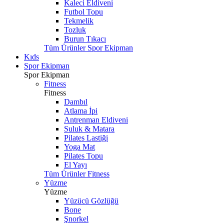
Kaleci Eldiveni
Futbol Topu
Tekmelik
Tozluk
Burun Tıkacı
Tüm Ürünler Spor Ekipman
Kıds
Spor Ekipman
Spor Ekipman
Fitness
Fitness
Dambıl
Atlama İpi
Antrenman Eldiveni
Suluk & Matara
Pilates Lastiği
Yoga Mat
Pilates Topu
El Yayı
Tüm Ürünler Fitness
Yüzme
Yüzme
Yüzücü Gözlüğü
Bone
Şnorkel