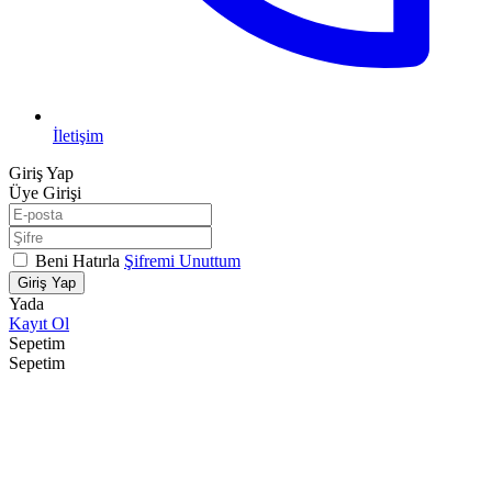
İletişim
Giriş Yap
Üye Girişi
Beni Hatırla
Şifremi Unuttum
Giriş Yap
Yada
Kayıt Ol
Sepetim
Sepetim