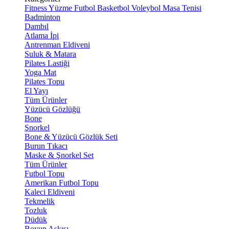
Fitness
Yüzme
Futbol
Basketbol
Voleybol
Masa Tenisi
Badminton
Dambıl
Atlama İpi
Antrenman Eldiveni
Suluk & Matara
Pilates Lastiği
Yoga Mat
Pilates Topu
El Yayı
Tüm Ürünler
Yüzücü Gözlüğü
Bone
Şnorkel
Bone & Yüzücü Gözlük Seti
Burun Tıkacı
Maske & Şnorkel Set
Tüm Ürünler
Futbol Topu
Amerikan Futbol Topu
Kaleci Eldiveni
Tekmelik
Tozluk
Düdük
Boyun Askısı