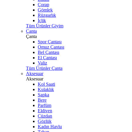
Çorap
Gömlek
Rüzgarlık
İçlik
Tüm Ürünler Giyim
Çanta
Çanta
Spor Çantası
Omuz Çantası
Bel Çantası
El Çantası
Valiz
Tüm Ürünler Çanta
Aksesuar
Aksesuar
Kol Saati
Kulaklık
Şapka
Bere
Parfüm
Eldiven
Cüzdan
Gözlük
Kadın Havlu
Taban