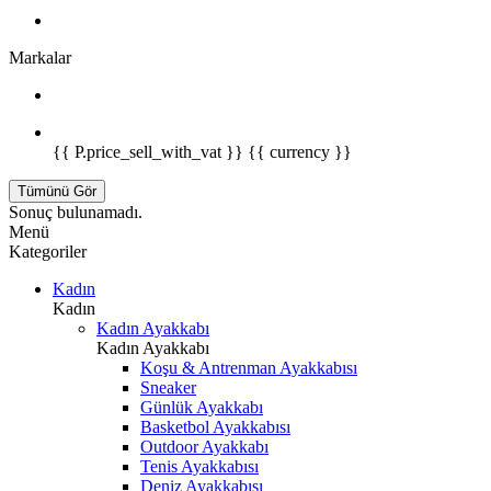
Markalar
{{ P.price_sell_with_vat }} {{ currency }}
Tümünü Gör
Sonuç bulunamadı.
Menü
Kategoriler
Kadın
Kadın
Kadın Ayakkabı
Kadın Ayakkabı
Koşu & Antrenman Ayakkabısı
Sneaker
Günlük Ayakkabı
Basketbol Ayakkabısı
Outdoor Ayakkabı
Tenis Ayakkabısı
Deniz Ayakkabısı