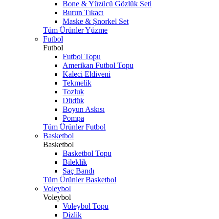
Bone & Yüzücü Gözlük Seti
Burun Tıkacı
Maske & Şnorkel Set
Tüm Ürünler Yüzme
Futbol
Futbol
Futbol Topu
Amerikan Futbol Topu
Kaleci Eldiveni
Tekmelik
Tozluk
Düdük
Boyun Askısı
Pompa
Tüm Ürünler Futbol
Basketbol
Basketbol
Basketbol Topu
Bileklik
Saç Bandı
Tüm Ürünler Basketbol
Voleybol
Voleybol
Voleybol Topu
Dizlik