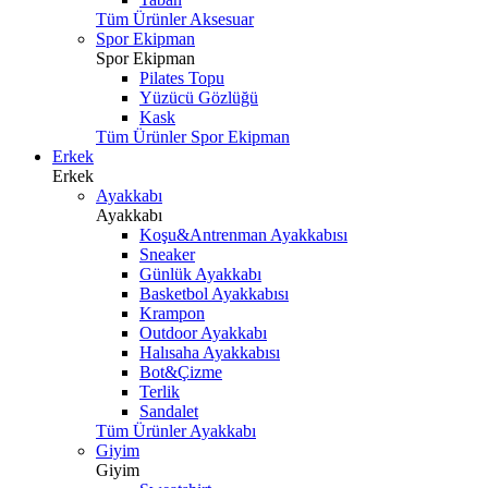
Tüm Ürünler Aksesuar
Spor Ekipman
Spor Ekipman
Pilates Topu
Yüzücü Gözlüğü
Kask
Tüm Ürünler Spor Ekipman
Erkek
Erkek
Ayakkabı
Ayakkabı
Koşu&Antrenman Ayakkabısı
Sneaker
Günlük Ayakkabı
Basketbol Ayakkabısı
Krampon
Outdoor Ayakkabı
Halısaha Ayakkabısı
Bot&Çizme
Terlik
Sandalet
Tüm Ürünler Ayakkabı
Giyim
Giyim