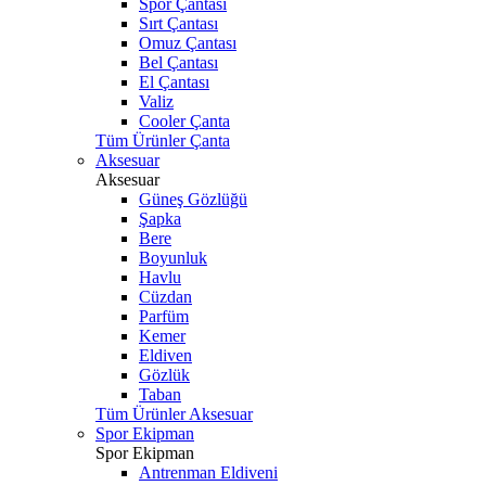
Spor Çantası
Sırt Çantası
Omuz Çantası
Bel Çantası
El Çantası
Valiz
Cooler Çanta
Tüm Ürünler Çanta
Aksesuar
Aksesuar
Güneş Gözlüğü
Şapka
Bere
Boyunluk
Havlu
Cüzdan
Parfüm
Kemer
Eldiven
Gözlük
Taban
Tüm Ürünler Aksesuar
Spor Ekipman
Spor Ekipman
Antrenman Eldiveni