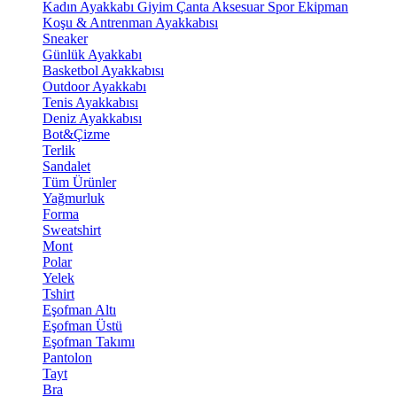
Kadın Ayakkabı
Giyim
Çanta
Aksesuar
Spor Ekipman
Koşu & Antrenman Ayakkabısı
Sneaker
Günlük Ayakkabı
Basketbol Ayakkabısı
Outdoor Ayakkabı
Tenis Ayakkabısı
Deniz Ayakkabısı
Bot&Çizme
Terlik
Sandalet
Tüm Ürünler
Yağmurluk
Forma
Sweatshirt
Mont
Polar
Yelek
Tshirt
Eşofman Altı
Eşofman Üstü
Eşofman Takımı
Pantolon
Tayt
Bra