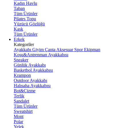
Kadın Havlu
Taban
Tüm Ürünler
Pilates Topu
Yüzücü Gözlüğü
Kask
Tüm Ürünler
Erkek
Kategoriler
Ayakkabı
Giyim
Çanta
Aksesuar
Spor Ekipman
Koşu&Antrenman Ayakkabısı
Sneaker
Günlük Ayakkabı
Basketbol Ayakkabısı
Krampon
Outdoor Ayakkabı
Halısaha Ayakkabısı
Bot&Çizme
Terlik
Sandalet
Tüm Ürünler
Sweatshirt
Mont
Polar
Yelek