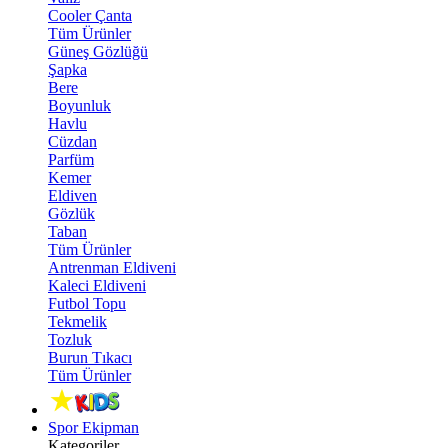
Cooler Çanta
Tüm Ürünler
Güneş Gözlüğü
Şapka
Bere
Boyunluk
Havlu
Cüzdan
Parfüm
Kemer
Eldiven
Gözlük
Taban
Tüm Ürünler
Antrenman Eldiveni
Kaleci Eldiveni
Futbol Topu
Tekmelik
Tozluk
Burun Tıkacı
Tüm Ürünler
Spor Ekipman
Kategoriler