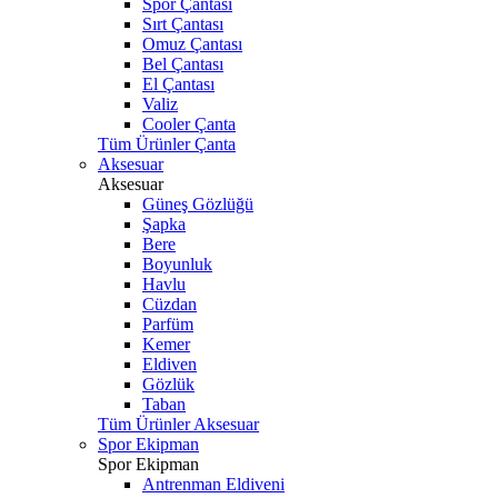
Spor Çantası
Sırt Çantası
Omuz Çantası
Bel Çantası
El Çantası
Valiz
Cooler Çanta
Tüm Ürünler Çanta
Aksesuar
Aksesuar
Güneş Gözlüğü
Şapka
Bere
Boyunluk
Havlu
Cüzdan
Parfüm
Kemer
Eldiven
Gözlük
Taban
Tüm Ürünler Aksesuar
Spor Ekipman
Spor Ekipman
Antrenman Eldiveni