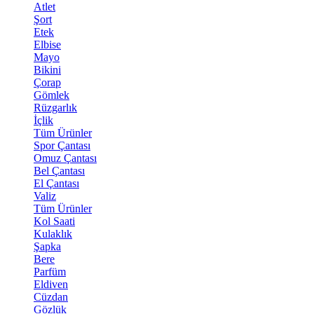
Atlet
Şort
Etek
Elbise
Mayo
Bikini
Çorap
Gömlek
Rüzgarlık
İçlik
Tüm Ürünler
Spor Çantası
Omuz Çantası
Bel Çantası
El Çantası
Valiz
Tüm Ürünler
Kol Saati
Kulaklık
Şapka
Bere
Parfüm
Eldiven
Cüzdan
Gözlük