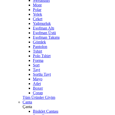
Sweatshirt
Mont
Polar
Yelek
Ceket
Yağmurluk
Eşofman Altı
Eşofman Üstü
Eşofman Takımı
Gömlek
Pantolon
Tshirt
Polo Tshirt
Forma
Şort
Tayt
Şortlu Tayt
Mayo
Atlet
Boxer
Çorap
Tüm Ürünler Giyim
Çanta
Çanta
Bisiklet Çantası