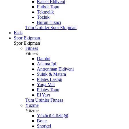
Kaleci Eldiveni
Futbol Topu
Tekmelik
Tozluk
Burun Tıkacı
Tüm Ürünler Spor Ekipman
Kıds
Spor Ekipman
Spor Ekipman
Fitness
Fitness
Dambıl
Atlama İpi
Antrenman Eldiveni
Suluk & Matara
Pilates Lastiği
Yoga Mat
Pilates Topu
El Yayı
Tüm Ürünler Fitness
Yüzme
Yüzme
Yüzücü Gözlüğü
Bone
Şnorkel