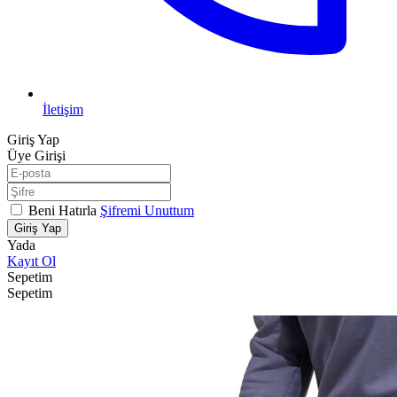
İletişim
Giriş Yap
Üye Girişi
Beni Hatırla
Şifremi Unuttum
Giriş Yap
Yada
Kayıt Ol
Sepetim
Sepetim