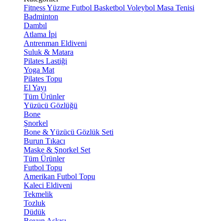
Fitness
Yüzme
Futbol
Basketbol
Voleybol
Masa Tenisi
Badminton
Dambıl
Atlama İpi
Antrenman Eldiveni
Suluk & Matara
Pilates Lastiği
Yoga Mat
Pilates Topu
El Yayı
Tüm Ürünler
Yüzücü Gözlüğü
Bone
Şnorkel
Bone & Yüzücü Gözlük Seti
Burun Tıkacı
Maske & Şnorkel Set
Tüm Ürünler
Futbol Topu
Amerikan Futbol Topu
Kaleci Eldiveni
Tekmelik
Tozluk
Düdük
Boyun Askısı