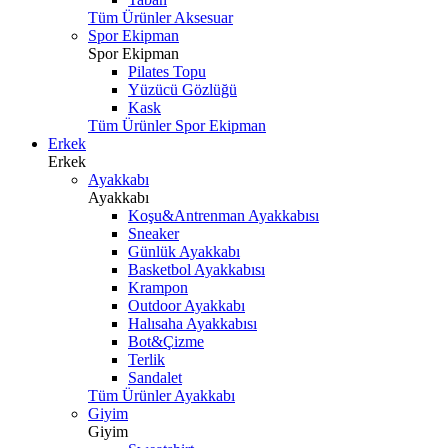
Tüm Ürünler Aksesuar
Spor Ekipman
Spor Ekipman
Pilates Topu
Yüzücü Gözlüğü
Kask
Tüm Ürünler Spor Ekipman
Erkek
Erkek
Ayakkabı
Ayakkabı
Koşu&Antrenman Ayakkabısı
Sneaker
Günlük Ayakkabı
Basketbol Ayakkabısı
Krampon
Outdoor Ayakkabı
Halısaha Ayakkabısı
Bot&Çizme
Terlik
Sandalet
Tüm Ürünler Ayakkabı
Giyim
Giyim