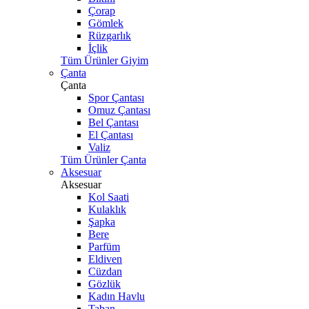
Çorap
Gömlek
Rüzgarlık
İçlik
Tüm Ürünler Giyim
Çanta
Çanta
Spor Çantası
Omuz Çantası
Bel Çantası
El Çantası
Valiz
Tüm Ürünler Çanta
Aksesuar
Aksesuar
Kol Saati
Kulaklık
Şapka
Bere
Parfüm
Eldiven
Cüzdan
Gözlük
Kadın Havlu
Taban