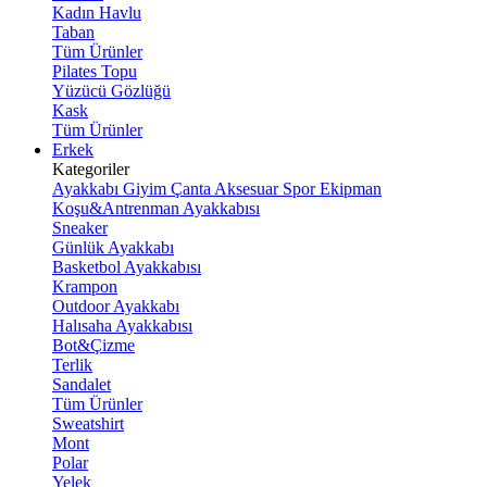
Kadın Havlu
Taban
Tüm Ürünler
Pilates Topu
Yüzücü Gözlüğü
Kask
Tüm Ürünler
Erkek
Kategoriler
Ayakkabı
Giyim
Çanta
Aksesuar
Spor Ekipman
Koşu&Antrenman Ayakkabısı
Sneaker
Günlük Ayakkabı
Basketbol Ayakkabısı
Krampon
Outdoor Ayakkabı
Halısaha Ayakkabısı
Bot&Çizme
Terlik
Sandalet
Tüm Ürünler
Sweatshirt
Mont
Polar
Yelek