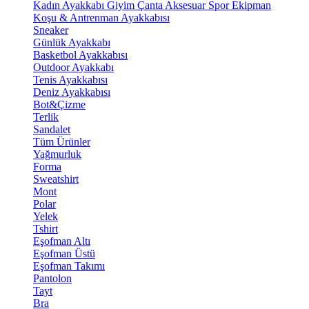
Kadın Ayakkabı
Giyim
Çanta
Aksesuar
Spor Ekipman
Koşu & Antrenman Ayakkabısı
Sneaker
Günlük Ayakkabı
Basketbol Ayakkabısı
Outdoor Ayakkabı
Tenis Ayakkabısı
Deniz Ayakkabısı
Bot&Çizme
Terlik
Sandalet
Tüm Ürünler
Yağmurluk
Forma
Sweatshirt
Mont
Polar
Yelek
Tshirt
Eşofman Altı
Eşofman Üstü
Eşofman Takımı
Pantolon
Tayt
Bra