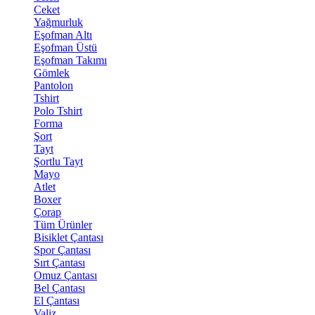
Ceket
Yağmurluk
Eşofman Altı
Eşofman Üstü
Eşofman Takımı
Gömlek
Pantolon
Tshirt
Polo Tshirt
Forma
Şort
Tayt
Şortlu Tayt
Mayo
Atlet
Boxer
Çorap
Tüm Ürünler
Bisiklet Çantası
Spor Çantası
Sırt Çantası
Omuz Çantası
Bel Çantası
El Çantası
Valiz