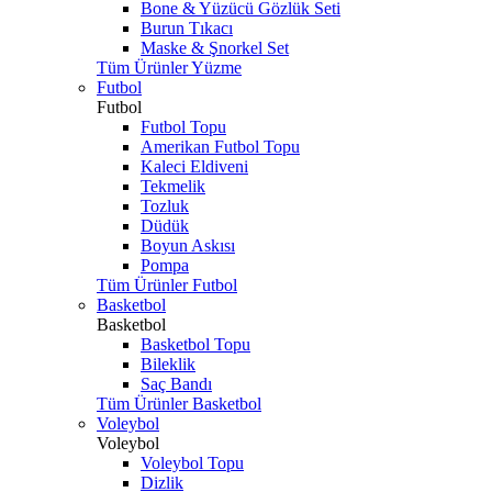
Bone & Yüzücü Gözlük Seti
Burun Tıkacı
Maske & Şnorkel Set
Tüm Ürünler Yüzme
Futbol
Futbol
Futbol Topu
Amerikan Futbol Topu
Kaleci Eldiveni
Tekmelik
Tozluk
Düdük
Boyun Askısı
Pompa
Tüm Ürünler Futbol
Basketbol
Basketbol
Basketbol Topu
Bileklik
Saç Bandı
Tüm Ürünler Basketbol
Voleybol
Voleybol
Voleybol Topu
Dizlik