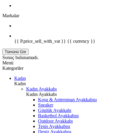
Markalar
{{ P.price_sell_with_vat }} {{ currency }}
Tümünü Gör
Sonuç bulunamadı.
Menü
Kategoriler
Kadın
Kadın
Kadın Ayakkabı
Kadın Ayakkabı
Koşu & Antrenman Ayakkabısı
Sneaker
Günlük Ayakkabı
Basketbol Ayakkabısı
Outdoor Ayakkabı
Tenis Ayakkabısı
Deniz Ayakkabısı