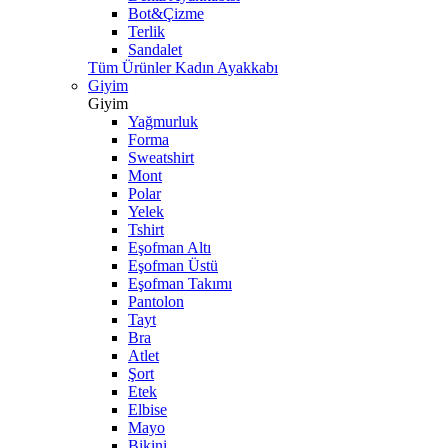
Bot&Çizme
Terlik
Sandalet
Tüm Ürünler Kadın Ayakkabı
Giyim
Giyim
Yağmurluk
Forma
Sweatshirt
Mont
Polar
Yelek
Tshirt
Eşofman Altı
Eşofman Üstü
Eşofman Takımı
Pantolon
Tayt
Bra
Atlet
Şort
Etek
Elbise
Mayo
Bikini