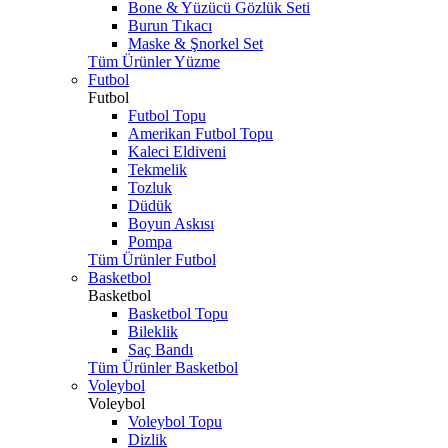
Bone & Yüzücü Gözlük Seti
Burun Tıkacı
Maske & Şnorkel Set
Tüm Ürünler Yüzme
Futbol
Futbol
Futbol Topu
Amerikan Futbol Topu
Kaleci Eldiveni
Tekmelik
Tozluk
Düdük
Boyun Askısı
Pompa
Tüm Ürünler Futbol
Basketbol
Basketbol
Basketbol Topu
Bileklik
Saç Bandı
Tüm Ürünler Basketbol
Voleybol
Voleybol
Voleybol Topu
Dizlik