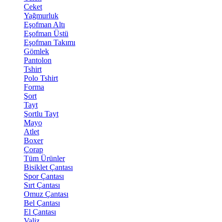
Ceket
Yağmurluk
Eşofman Altı
Eşofman Üstü
Eşofman Takımı
Gömlek
Pantolon
Tshirt
Polo Tshirt
Forma
Şort
Tayt
Şortlu Tayt
Mayo
Atlet
Boxer
Çorap
Tüm Ürünler
Bisiklet Çantası
Spor Çantası
Sırt Çantası
Omuz Çantası
Bel Çantası
El Çantası
Valiz