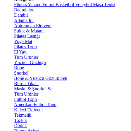
Fitness
Yüzme
Futbol
Basketbol
Voleybol
Masa Tenisi
Badminton
Dambıl
Atlama İpi
Antrenman Eldiveni
Suluk & Matara
Pilates Lastiği
Yoga Mat
Pilates Topu
El Yayı
Tüm Ürünler
Yüzücü Gözlüğü
Bone
Şnorkel
Bone & Yüzücü Gözlük Seti
Burun Tıkacı
Maske & Şnorkel Set
Tüm Ürünler
Futbol Topu
Amerikan Futbol Topu
Kaleci Eldiveni
Tekmelik
Tozluk
Düdük
Boyun Askısı