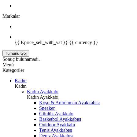
Markalar
{{ P.price_sell_with_vat }} {{ currency }}
Tümünü Gör
Sonuç bulunamadı.
Menü
Kategoriler
Kadın
Kadın
Kadın Ayakkabı
Kadın Ayakkabı
Koşu & Antrenman Ayakkabısı
Sneaker
Günlük Ayakkabı
Basketbol Ayakkabısı
Outdoor Ayakkabı
Tenis Ayakkabısı
Deniz Ayakkabısı