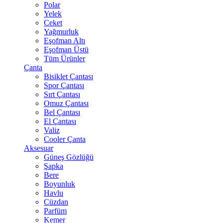
Polar
Yelek
Ceket
Yağmurluk
Eşofman Altı
Eşofman Üstü
Tüm Ürünler
Çanta
Bisiklet Çantası
Spor Çantası
Sırt Çantası
Omuz Çantası
Bel Çantası
El Çantası
Valiz
Cooler Çanta
Aksesuar
Güneş Gözlüğü
Şapka
Bere
Boyunluk
Havlu
Cüzdan
Parfüm
Kemer