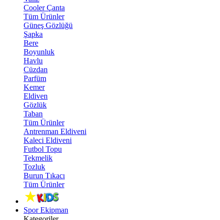
Cooler Çanta
Tüm Ürünler
Güneş Gözlüğü
Şapka
Bere
Boyunluk
Havlu
Cüzdan
Parfüm
Kemer
Eldiven
Gözlük
Taban
Tüm Ürünler
Antrenman Eldiveni
Kaleci Eldiveni
Futbol Topu
Tekmelik
Tozluk
Burun Tıkacı
Tüm Ürünler
Spor Ekipman
Kategoriler