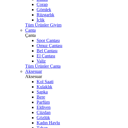
Çorap
Gömlek
Rüzgarlık
İçlik
Tüm Ürünler Giyim
Çanta
Çanta
Spor Çantası
Omuz Çantası
Bel Çantası
El Çantası
Valiz
Tüm Ürünler Çanta
Aksesuar
Aksesuar
Kol Saati
Kulaklık
Şapka
Bere
Parfüm
Eldiven
Cüzdan
Gözlük
Kadın Havlu
Taban