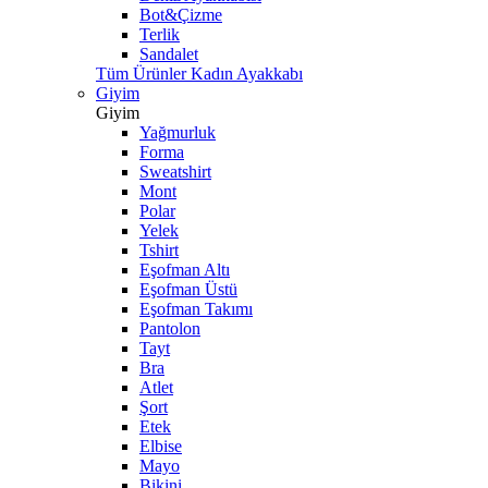
Bot&Çizme
Terlik
Sandalet
Tüm Ürünler Kadın Ayakkabı
Giyim
Giyim
Yağmurluk
Forma
Sweatshirt
Mont
Polar
Yelek
Tshirt
Eşofman Altı
Eşofman Üstü
Eşofman Takımı
Pantolon
Tayt
Bra
Atlet
Şort
Etek
Elbise
Mayo
Bikini