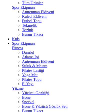
Tüm Ürünler
Spor Ekipman
Antrenman Eldiveni
Kaleci Eldiveni
Futbol Topu
Tekmelik
Tozluk
Burun Tıkacı
Kıds
Spor Ekipman
Fitness
Dambıl
Atlama İpi
Antrenman Eldiveni
Suluk & Matara
Pilates Lastiği
Yoga Mat
Pilates Topu
El Yayı
Yüzme
Yüzücü Gözlüğü
Bone
Şnorkel
Bone & Yüzücü Gözlük Seti
Burun Tıkacı