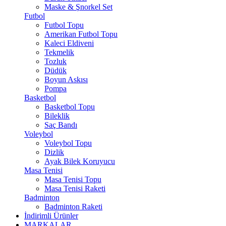
Maske & Şnorkel Set
Futbol
Futbol Topu
Amerikan Futbol Topu
Kaleci Eldiveni
Tekmelik
Tozluk
Düdük
Boyun Askısı
Pompa
Basketbol
Basketbol Topu
Bileklik
Saç Bandı
Voleybol
Voleybol Topu
Dizlik
Ayak Bilek Koruyucu
Masa Tenisi
Masa Tenisi Topu
Masa Tenisi Raketi
Badminton
Badminton Raketi
İndirimli Ürünler
MARKALAR