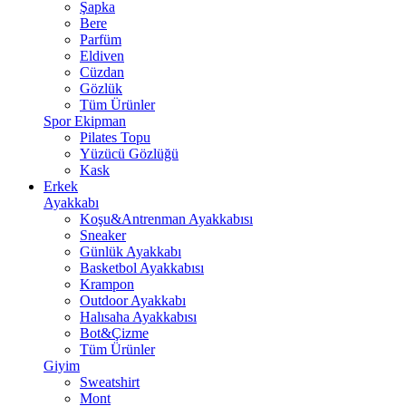
Şapka
Bere
Parfüm
Eldiven
Cüzdan
Gözlük
Tüm Ürünler
Spor Ekipman
Pilates Topu
Yüzücü Gözlüğü
Kask
Erkek
Ayakkabı
Koşu&Antrenman Ayakkabısı
Sneaker
Günlük Ayakkabı
Basketbol Ayakkabısı
Krampon
Outdoor Ayakkabı
Halısaha Ayakkabısı
Bot&Çizme
Tüm Ürünler
Giyim
Sweatshirt
Mont