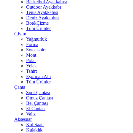
Basketbol Ayakkabısı
Outdoor Ayakkabı
Tenis Ayakkabısı
Deniz Ayakkabısı
Bot&Çizme
Tüm Ürünler
Giyim
Yağmurluk
Forma
Sweatshirt
Mont
Polar
Yelek
Tshirt
Eşofman Altı
Tüm Ürünler
Çanta
Spor Çantası
Omuz Çantası
Bel Çantası
El Çantası
Valiz
Aksesuar
Kol Saati
Kulaklık