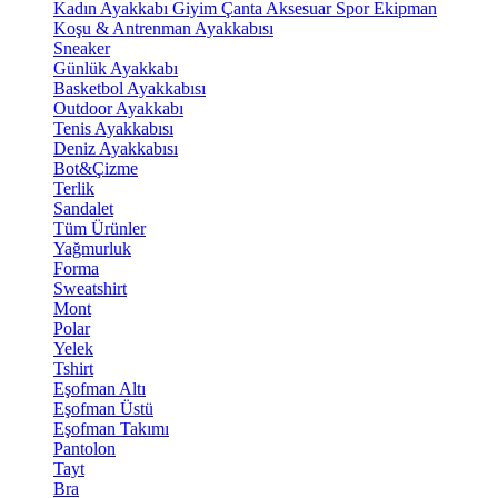
Kadın Ayakkabı
Giyim
Çanta
Aksesuar
Spor Ekipman
Koşu & Antrenman Ayakkabısı
Sneaker
Günlük Ayakkabı
Basketbol Ayakkabısı
Outdoor Ayakkabı
Tenis Ayakkabısı
Deniz Ayakkabısı
Bot&Çizme
Terlik
Sandalet
Tüm Ürünler
Yağmurluk
Forma
Sweatshirt
Mont
Polar
Yelek
Tshirt
Eşofman Altı
Eşofman Üstü
Eşofman Takımı
Pantolon
Tayt
Bra