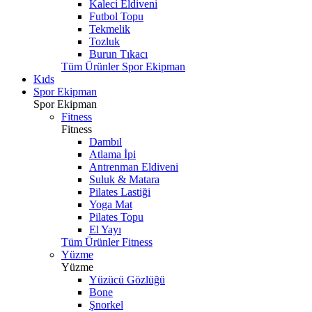
Kaleci Eldiveni
Futbol Topu
Tekmelik
Tozluk
Burun Tıkacı
Tüm Ürünler Spor Ekipman
Kıds
Spor Ekipman
Spor Ekipman
Fitness
Fitness
Dambıl
Atlama İpi
Antrenman Eldiveni
Suluk & Matara
Pilates Lastiği
Yoga Mat
Pilates Topu
El Yayı
Tüm Ürünler Fitness
Yüzme
Yüzme
Yüzücü Gözlüğü
Bone
Şnorkel