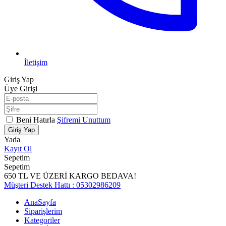
İletişim
Giriş Yap
Üye Girişi
Beni Hatırla
Şifremi Unuttum
Giriş Yap
Yada
Kayıt Ol
Sepetim
Sepetim
650 TL VE ÜZERİ KARGO BEDAVA!
Müşteri Destek Hattı : 05302986209
AnaSayfa
Siparişlerim
Kategoriler