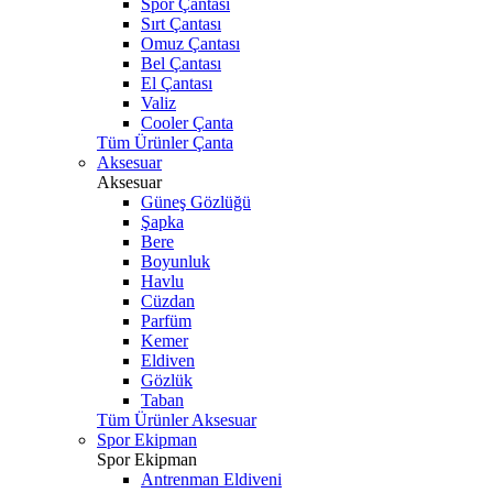
Spor Çantası
Sırt Çantası
Omuz Çantası
Bel Çantası
El Çantası
Valiz
Cooler Çanta
Tüm Ürünler Çanta
Aksesuar
Aksesuar
Güneş Gözlüğü
Şapka
Bere
Boyunluk
Havlu
Cüzdan
Parfüm
Kemer
Eldiven
Gözlük
Taban
Tüm Ürünler Aksesuar
Spor Ekipman
Spor Ekipman
Antrenman Eldiveni