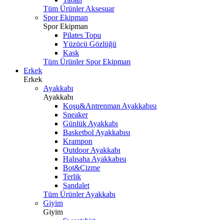
Tüm Ürünler Aksesuar
Spor Ekipman
Spor Ekipman
Pilates Topu
Yüzücü Gözlüğü
Kask
Tüm Ürünler Spor Ekipman
Erkek
Erkek
Ayakkabı
Ayakkabı
Koşu&Antrenman Ayakkabısı
Sneaker
Günlük Ayakkabı
Basketbol Ayakkabısı
Krampon
Outdoor Ayakkabı
Halısaha Ayakkabısı
Bot&Çizme
Terlik
Sandalet
Tüm Ürünler Ayakkabı
Giyim
Giyim