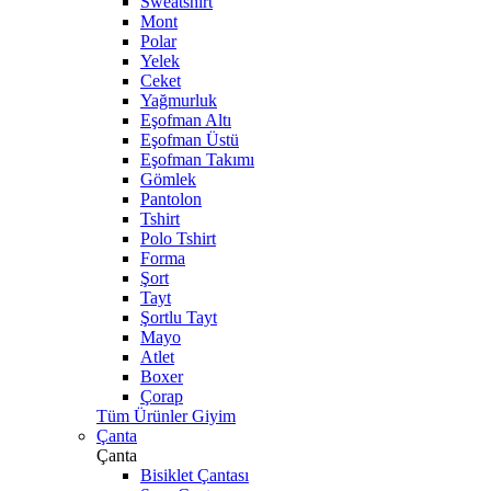
Sweatshirt
Mont
Polar
Yelek
Ceket
Yağmurluk
Eşofman Altı
Eşofman Üstü
Eşofman Takımı
Gömlek
Pantolon
Tshirt
Polo Tshirt
Forma
Şort
Tayt
Şortlu Tayt
Mayo
Atlet
Boxer
Çorap
Tüm Ürünler Giyim
Çanta
Çanta
Bisiklet Çantası