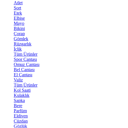
Atlet
Şort
Etek
Elbise
Mayo
Bikini
Çorap
Gömlek
Rüzgarlık
İçlik
Tüm Ürünler
Spor Çantası
Omuz Çantası
Bel Çantası
El Çantası
Valiz
Tüm Ürünler
Kol Saati
Kulaklık
Şapka
Bere
Parfüm
Eldiven
Cüzdan
Gözlük