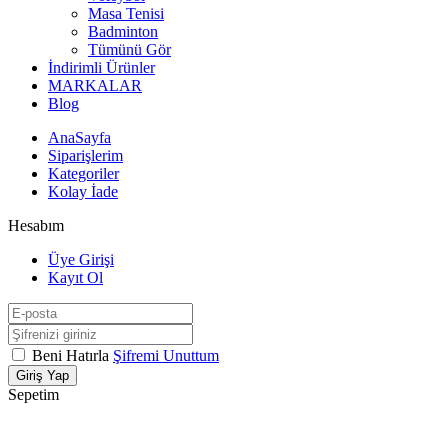
Masa Tenisi
Badminton
Tümünü Gör
İndirimli Ürünler
MARKALAR
Blog
AnaSayfa
Siparişlerim
Kategoriler
Kolay İade
Hesabım
Üye Girişi
Kayıt Ol
Beni Hatırla
Şifremi Unuttum
Giriş Yap
Sepetim