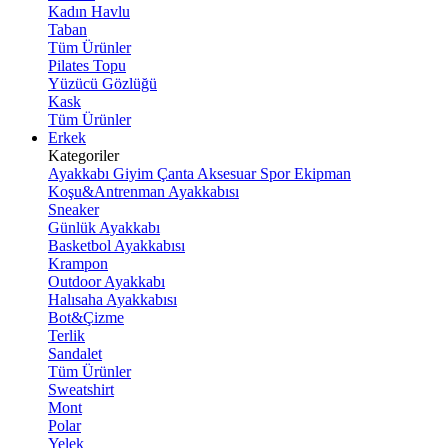
Kadın Havlu
Taban
Tüm Ürünler
Pilates Topu
Yüzücü Gözlüğü
Kask
Tüm Ürünler
Erkek
Kategoriler
Ayakkabı
Giyim
Çanta
Aksesuar
Spor Ekipman
Koşu&Antrenman Ayakkabısı
Sneaker
Günlük Ayakkabı
Basketbol Ayakkabısı
Krampon
Outdoor Ayakkabı
Halısaha Ayakkabısı
Bot&Çizme
Terlik
Sandalet
Tüm Ürünler
Sweatshirt
Mont
Polar
Yelek