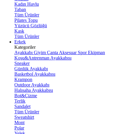
Kadın Havlu
Taban
Tüm Ürünler
Pilates Topu
Yüzücü Gözlüğü
Kask
Tüm Ürünler
Erkek
Kategoriler
Ayakkabı
Giyim
Çanta
Aksesuar
Spor Ekipman
Koşu&Antrenman Ayakkabısı
Sneaker
Günlük Ayakkabı
Basketbol Ayakkabısı
Krampon
Outdoor Ayakkabı
Halısaha Ayakkabısı
Bot&Çizme
Terlik
Sandalet
Tüm Ürünler
Sweatshirt
Mont
Polar
Yelek