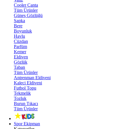
Cooler Çanta
Tüm Ürünler
Güneş Gözlüğü
Şapka
Bere
Boyunluk
Havlu
Cüzdan
Parfüm
Kemer
Eldiven
Gözlük
Taban
Tüm Ürünler
Antrenman Eldiveni
Kaleci Eldiveni
Futbol Topu
Tekmelik
Tozluk
Burun Tıkacı
Tüm Ürünler
Spor Ekipman
Kategoriler