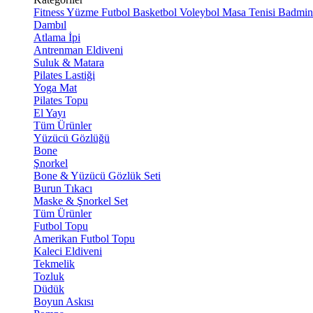
Fitness
Yüzme
Futbol
Basketbol
Voleybol
Masa Tenisi
Badmin
Dambıl
Atlama İpi
Antrenman Eldiveni
Suluk & Matara
Pilates Lastiği
Yoga Mat
Pilates Topu
El Yayı
Tüm Ürünler
Yüzücü Gözlüğü
Bone
Şnorkel
Bone & Yüzücü Gözlük Seti
Burun Tıkacı
Maske & Şnorkel Set
Tüm Ürünler
Futbol Topu
Amerikan Futbol Topu
Kaleci Eldiveni
Tekmelik
Tozluk
Düdük
Boyun Askısı