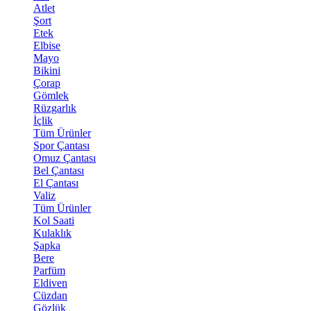
Atlet
Şort
Etek
Elbise
Mayo
Bikini
Çorap
Gömlek
Rüzgarlık
İçlik
Tüm Ürünler
Spor Çantası
Omuz Çantası
Bel Çantası
El Çantası
Valiz
Tüm Ürünler
Kol Saati
Kulaklık
Şapka
Bere
Parfüm
Eldiven
Cüzdan
Gözlük