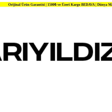
rün Garantisi | 1500₺ ve Üzeri Kargo BEDAVA | Dünya Markalarında Büy