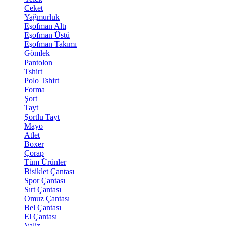
Ceket
Yağmurluk
Eşofman Altı
Eşofman Üstü
Eşofman Takımı
Gömlek
Pantolon
Tshirt
Polo Tshirt
Forma
Şort
Tayt
Şortlu Tayt
Mayo
Atlet
Boxer
Çorap
Tüm Ürünler
Bisiklet Çantası
Spor Çantası
Sırt Çantası
Omuz Çantası
Bel Çantası
El Çantası
Valiz