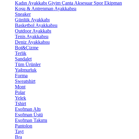
Kadın Ayakkabı
Giyim
Çanta
Aksesuar
Spor Ekipman
Koşu & Antrenman Ayakkabısı
Sneaker
Günlük Ayakkabı
Basketbol Ayakkabısı
Outdoor Ayakkabı
Tenis Ayakkabısı
Deniz Ayakkabısı
Bot&Çizme
Terlik
Sandalet
Tüm Ürünler
Yağmurluk
Forma
Sweatshirt
Mont
Polar
Yelek
Tshirt
Eşofman Altı
Eşofman Üstü
Eşofman Takımı
Pantolon
Tayt
Bra