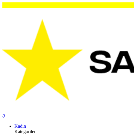
Orijinal Ü
0
Kadın
Kategoriler