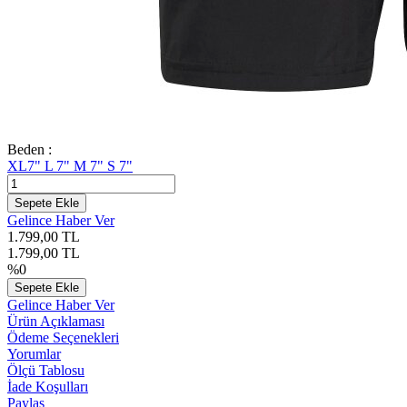
Beden :
XL7"
L 7"
M 7"
S 7"
Sepete Ekle
Gelince Haber Ver
1.799,00
TL
1.799,00
TL
%
0
Sepete Ekle
Gelince Haber Ver
Ürün Açıklaması
Ödeme Seçenekleri
Yorumlar
Ölçü Tablosu
İade Koşulları
Paylaş