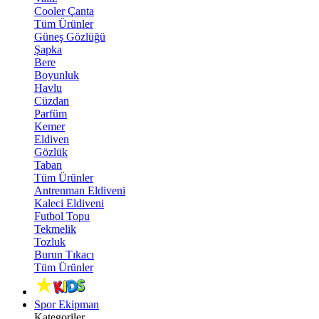
Cooler Çanta
Tüm Ürünler
Güneş Gözlüğü
Şapka
Bere
Boyunluk
Havlu
Cüzdan
Parfüm
Kemer
Eldiven
Gözlük
Taban
Tüm Ürünler
Antrenman Eldiveni
Kaleci Eldiveni
Futbol Topu
Tekmelik
Tozluk
Burun Tıkacı
Tüm Ürünler
Spor Ekipman
Kategoriler