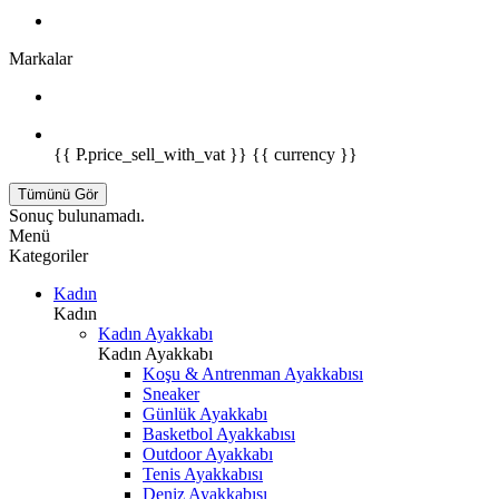
Markalar
{{ P.price_sell_with_vat }} {{ currency }}
Tümünü Gör
Sonuç bulunamadı.
Menü
Kategoriler
Kadın
Kadın
Kadın Ayakkabı
Kadın Ayakkabı
Koşu & Antrenman Ayakkabısı
Sneaker
Günlük Ayakkabı
Basketbol Ayakkabısı
Outdoor Ayakkabı
Tenis Ayakkabısı
Deniz Ayakkabısı