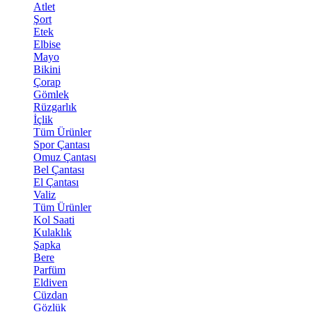
Atlet
Şort
Etek
Elbise
Mayo
Bikini
Çorap
Gömlek
Rüzgarlık
İçlik
Tüm Ürünler
Spor Çantası
Omuz Çantası
Bel Çantası
El Çantası
Valiz
Tüm Ürünler
Kol Saati
Kulaklık
Şapka
Bere
Parfüm
Eldiven
Cüzdan
Gözlük