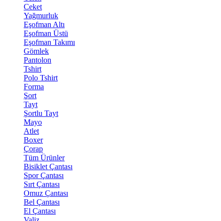
Ceket
Yağmurluk
Eşofman Altı
Eşofman Üstü
Eşofman Takımı
Gömlek
Pantolon
Tshirt
Polo Tshirt
Forma
Şort
Tayt
Şortlu Tayt
Mayo
Atlet
Boxer
Çorap
Tüm Ürünler
Bisiklet Çantası
Spor Çantası
Sırt Çantası
Omuz Çantası
Bel Çantası
El Çantası
Valiz