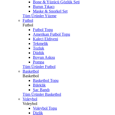
Bone & Yüzücü Gözlük Seti
Burun Tıkacı
Maske & Şnorkel Set
Tüm Ürünler Yüzme
Futbol
Futbol
Futbol Topu
Amerikan Futbol Topu
Kaleci Eldiveni
Tekmelik
Tozluk
Düdük
Boyun Askısı
Pompa
Tüm Ürünler Futbol
Basketbol
Basketbol
Basketbol Topu
Bileklik
Saç Bandı
Tüm Ürünler Basketbol
Voleybol
Voleybol
Voleybol Topu
Dizlik