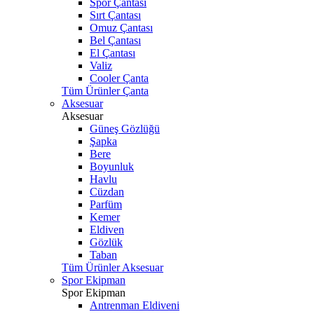
Spor Çantası
Sırt Çantası
Omuz Çantası
Bel Çantası
El Çantası
Valiz
Cooler Çanta
Tüm Ürünler Çanta
Aksesuar
Aksesuar
Güneş Gözlüğü
Şapka
Bere
Boyunluk
Havlu
Cüzdan
Parfüm
Kemer
Eldiven
Gözlük
Taban
Tüm Ürünler Aksesuar
Spor Ekipman
Spor Ekipman
Antrenman Eldiveni