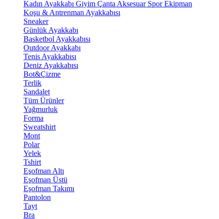
Kadın Ayakkabı
Giyim
Çanta
Aksesuar
Spor Ekipman
Koşu & Antrenman Ayakkabısı
Sneaker
Günlük Ayakkabı
Basketbol Ayakkabısı
Outdoor Ayakkabı
Tenis Ayakkabısı
Deniz Ayakkabısı
Bot&Çizme
Terlik
Sandalet
Tüm Ürünler
Yağmurluk
Forma
Sweatshirt
Mont
Polar
Yelek
Tshirt
Eşofman Altı
Eşofman Üstü
Eşofman Takımı
Pantolon
Tayt
Bra