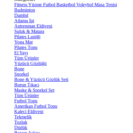
Fitness
Yüzme
Futbol
Basketbol
Voleybol
Masa Tenisi
Badminton
Dambıl
Atlama İpi
Antrenman Eldiveni
Suluk & Matara
Pilates Lastiği
Yoga Mat
Pilates Topu
El Yayı
Tüm Ürünler
Yüzücü Gözlüğü
Bone
Şnorkel
Bone & Yüzücü Gözlük Seti
Burun Tıkacı
Maske & Şnorkel Set
Tüm Ürünler
Futbol Topu
Amerikan Futbol Topu
Kaleci Eldiveni
Tekmelik
Tozluk
Düdük
Boyun Askısı