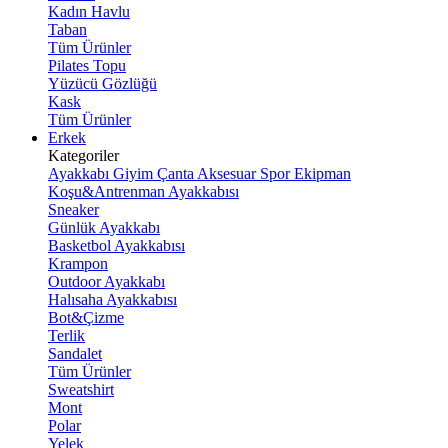
Kadın Havlu
Taban
Tüm Ürünler
Pilates Topu
Yüzücü Gözlüğü
Kask
Tüm Ürünler
Erkek
Kategoriler
Ayakkabı
Giyim
Çanta
Aksesuar
Spor Ekipman
Koşu&Antrenman Ayakkabısı
Sneaker
Günlük Ayakkabı
Basketbol Ayakkabısı
Krampon
Outdoor Ayakkabı
Halısaha Ayakkabısı
Bot&Çizme
Terlik
Sandalet
Tüm Ürünler
Sweatshirt
Mont
Polar
Yelek