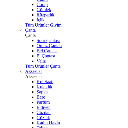
Çorap
Gömlek
Rüzgarlık
İçlik
Tüm Ürünler Giyim
Çanta
Çanta
Spor Çantası
Omuz Çantası
Bel Çantası
El Çantası
Valiz
Tüm Ürünler Çanta
Aksesuar
Aksesuar
Kol Saati
Kulaklık
Şapka
Bere
Parfüm
Eldiven
Cüzdan
Gözlük
Kadın Havlu
Taban