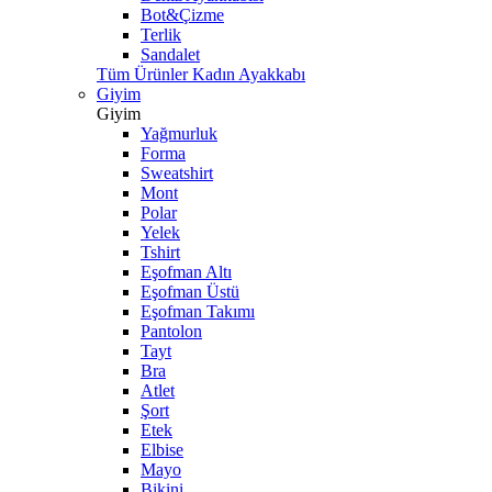
Bot&Çizme
Terlik
Sandalet
Tüm Ürünler Kadın Ayakkabı
Giyim
Giyim
Yağmurluk
Forma
Sweatshirt
Mont
Polar
Yelek
Tshirt
Eşofman Altı
Eşofman Üstü
Eşofman Takımı
Pantolon
Tayt
Bra
Atlet
Şort
Etek
Elbise
Mayo
Bikini