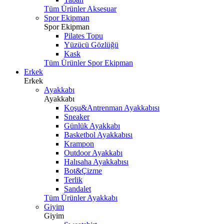
Tüm Ürünler Aksesuar
Spor Ekipman
Spor Ekipman
Pilates Topu
Yüzücü Gözlüğü
Kask
Tüm Ürünler Spor Ekipman
Erkek
Erkek
Ayakkabı
Ayakkabı
Koşu&Antrenman Ayakkabısı
Sneaker
Günlük Ayakkabı
Basketbol Ayakkabısı
Krampon
Outdoor Ayakkabı
Halısaha Ayakkabısı
Bot&Çizme
Terlik
Sandalet
Tüm Ürünler Ayakkabı
Giyim
Giyim