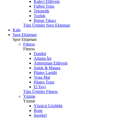
Kaleci Eldiveni
Futbol Topu
Tekmelik
Tozluk
Burun Tıkacı
Tüm Ürünler Spor Ekipman
Kıds
Spor Ekipman
Spor Ekipman
Fitness
Fitness
Dambıl
Atlama İpi
Antrenman Eldiveni
Suluk & Matara
Pilates Lastiği
Yoga Mat
Pilates Topu
El Yayı
Tüm Ürünler Fitness
Yüzme
Yüzme
Yüzücü Gözlüğü
Bone
Şnorkel