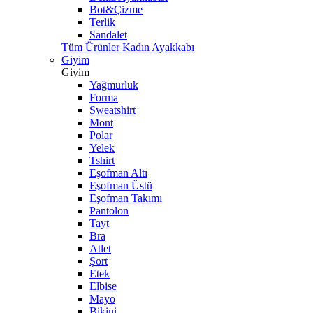
Bot&Çizme
Terlik
Sandalet
Tüm Ürünler Kadın Ayakkabı
Giyim
Giyim
Yağmurluk
Forma
Sweatshirt
Mont
Polar
Yelek
Tshirt
Eşofman Altı
Eşofman Üstü
Eşofman Takımı
Pantolon
Tayt
Bra
Atlet
Şort
Etek
Elbise
Mayo
Bikini