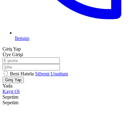
İletişim
Giriş Yap
Üye Girişi
Beni Hatırla
Şifremi Unuttum
Giriş Yap
Yada
Kayıt Ol
Sepetim
Sepetim