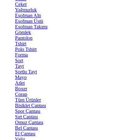
Ceket
Yağmurluk
Eşofman Altı
Eşofman Üstü
Eşofman Takımı
Gömlek
Pantolon
Tshirt
Polo Tshirt
Forma
Şort
Tayt
Şortlu Tayt
Mayo
Atlet
Boxer
Çorap
Tüm Ürünler
Bisiklet Çantası
Spor Çantası
Sırt Çantası
Omuz Çantası
Bel Çantası
El Çantası
Valiz