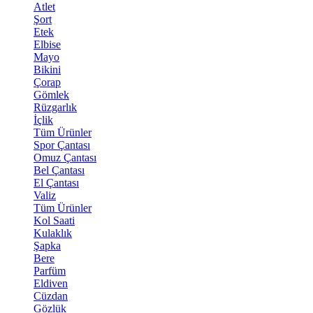
Atlet
Şort
Etek
Elbise
Mayo
Bikini
Çorap
Gömlek
Rüzgarlık
İçlik
Tüm Ürünler
Spor Çantası
Omuz Çantası
Bel Çantası
El Çantası
Valiz
Tüm Ürünler
Kol Saati
Kulaklık
Şapka
Bere
Parfüm
Eldiven
Cüzdan
Gözlük