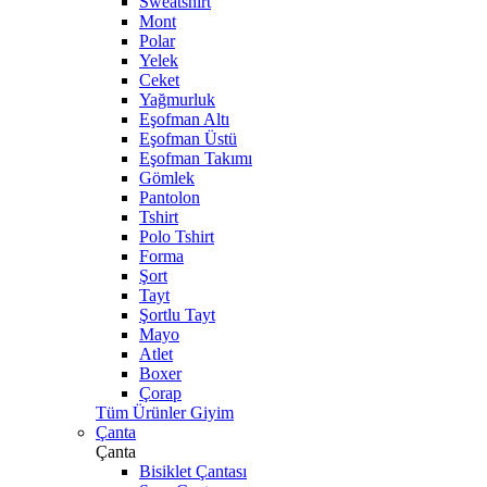
Sweatshirt
Mont
Polar
Yelek
Ceket
Yağmurluk
Eşofman Altı
Eşofman Üstü
Eşofman Takımı
Gömlek
Pantolon
Tshirt
Polo Tshirt
Forma
Şort
Tayt
Şortlu Tayt
Mayo
Atlet
Boxer
Çorap
Tüm Ürünler Giyim
Çanta
Çanta
Bisiklet Çantası