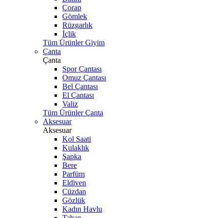
Çorap
Gömlek
Rüzgarlık
İçlik
Tüm Ürünler Giyim
Çanta
Çanta
Spor Çantası
Omuz Çantası
Bel Çantası
El Çantası
Valiz
Tüm Ürünler Çanta
Aksesuar
Aksesuar
Kol Saati
Kulaklık
Şapka
Bere
Parfüm
Eldiven
Cüzdan
Gözlük
Kadın Havlu
Taban