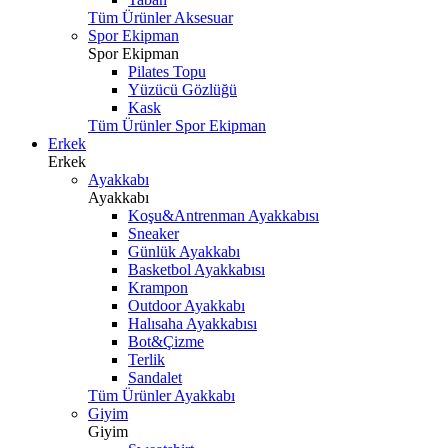
Tüm Ürünler Aksesuar
Spor Ekipman
Spor Ekipman
Pilates Topu
Yüzücü Gözlüğü
Kask
Tüm Ürünler Spor Ekipman
Erkek
Erkek
Ayakkabı
Ayakkabı
Koşu&Antrenman Ayakkabısı
Sneaker
Günlük Ayakkabı
Basketbol Ayakkabısı
Krampon
Outdoor Ayakkabı
Halısaha Ayakkabısı
Bot&Çizme
Terlik
Sandalet
Tüm Ürünler Ayakkabı
Giyim
Giyim