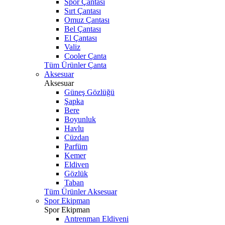
Spor Çantası
Sırt Çantası
Omuz Çantası
Bel Çantası
El Çantası
Valiz
Cooler Çanta
Tüm Ürünler Çanta
Aksesuar
Aksesuar
Güneş Gözlüğü
Şapka
Bere
Boyunluk
Havlu
Cüzdan
Parfüm
Kemer
Eldiven
Gözlük
Taban
Tüm Ürünler Aksesuar
Spor Ekipman
Spor Ekipman
Antrenman Eldiveni