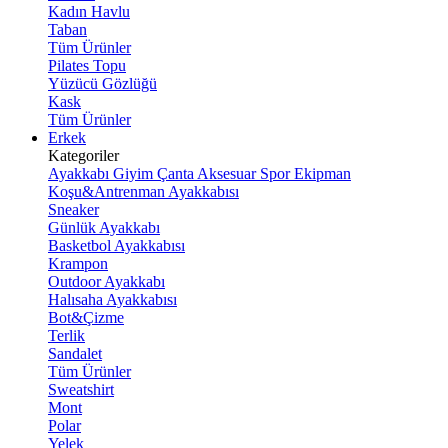
Kadın Havlu
Taban
Tüm Ürünler
Pilates Topu
Yüzücü Gözlüğü
Kask
Tüm Ürünler
Erkek
Kategoriler
Ayakkabı
Giyim
Çanta
Aksesuar
Spor Ekipman
Koşu&Antrenman Ayakkabısı
Sneaker
Günlük Ayakkabı
Basketbol Ayakkabısı
Krampon
Outdoor Ayakkabı
Halısaha Ayakkabısı
Bot&Çizme
Terlik
Sandalet
Tüm Ürünler
Sweatshirt
Mont
Polar
Yelek