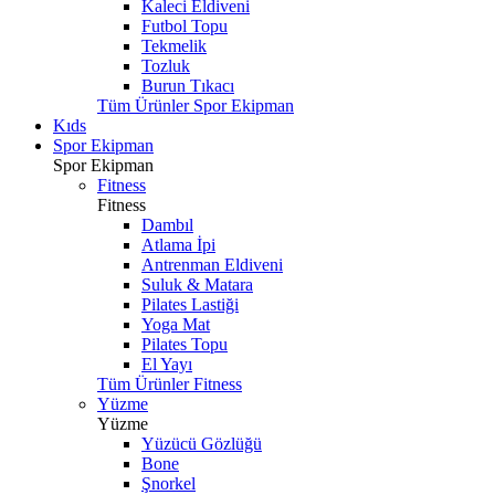
Kaleci Eldiveni
Futbol Topu
Tekmelik
Tozluk
Burun Tıkacı
Tüm Ürünler Spor Ekipman
Kıds
Spor Ekipman
Spor Ekipman
Fitness
Fitness
Dambıl
Atlama İpi
Antrenman Eldiveni
Suluk & Matara
Pilates Lastiği
Yoga Mat
Pilates Topu
El Yayı
Tüm Ürünler Fitness
Yüzme
Yüzme
Yüzücü Gözlüğü
Bone
Şnorkel