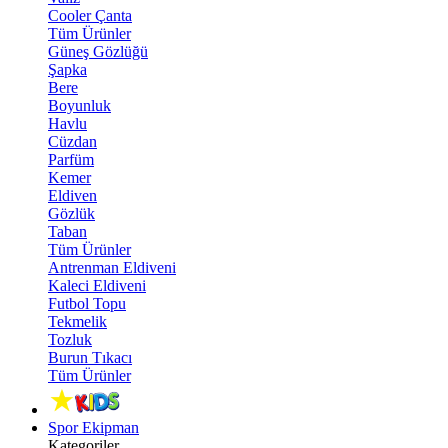
Cooler Çanta
Tüm Ürünler
Güneş Gözlüğü
Şapka
Bere
Boyunluk
Havlu
Cüzdan
Parfüm
Kemer
Eldiven
Gözlük
Taban
Tüm Ürünler
Antrenman Eldiveni
Kaleci Eldiveni
Futbol Topu
Tekmelik
Tozluk
Burun Tıkacı
Tüm Ürünler
Spor Ekipman
Kategoriler