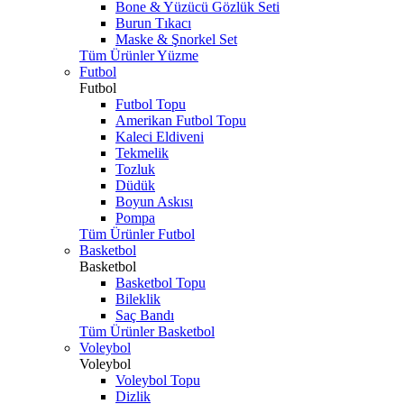
Bone & Yüzücü Gözlük Seti
Burun Tıkacı
Maske & Şnorkel Set
Tüm Ürünler Yüzme
Futbol
Futbol
Futbol Topu
Amerikan Futbol Topu
Kaleci Eldiveni
Tekmelik
Tozluk
Düdük
Boyun Askısı
Pompa
Tüm Ürünler Futbol
Basketbol
Basketbol
Basketbol Topu
Bileklik
Saç Bandı
Tüm Ürünler Basketbol
Voleybol
Voleybol
Voleybol Topu
Dizlik