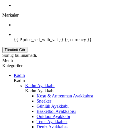
Markalar
{{ P.price_sell_with_vat }} {{ currency }}
Tümünü Gör
Sonuç bulunamadı.
Menü
Kategoriler
Kadın
Kadın
Kadın Ayakkabı
Kadın Ayakkabı
Koşu & Antrenman Ayakkabısı
Sneaker
Günlük Ayakkabı
Basketbol Ayakkabısı
Outdoor Ayakkabı
Tenis Ayakkabısı
Deniz Ayakkabısı