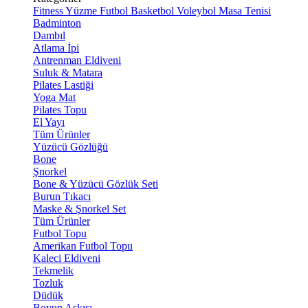
Fitness
Yüzme
Futbol
Basketbol
Voleybol
Masa Tenisi
Badminton
Dambıl
Atlama İpi
Antrenman Eldiveni
Suluk & Matara
Pilates Lastiği
Yoga Mat
Pilates Topu
El Yayı
Tüm Ürünler
Yüzücü Gözlüğü
Bone
Şnorkel
Bone & Yüzücü Gözlük Seti
Burun Tıkacı
Maske & Şnorkel Set
Tüm Ürünler
Futbol Topu
Amerikan Futbol Topu
Kaleci Eldiveni
Tekmelik
Tozluk
Düdük
Boyun Askısı