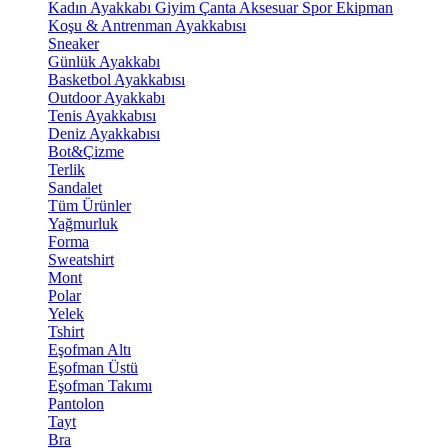
Kadın Ayakkabı
Giyim
Çanta
Aksesuar
Spor Ekipman
Koşu & Antrenman Ayakkabısı
Sneaker
Günlük Ayakkabı
Basketbol Ayakkabısı
Outdoor Ayakkabı
Tenis Ayakkabısı
Deniz Ayakkabısı
Bot&Çizme
Terlik
Sandalet
Tüm Ürünler
Yağmurluk
Forma
Sweatshirt
Mont
Polar
Yelek
Tshirt
Eşofman Altı
Eşofman Üstü
Eşofman Takımı
Pantolon
Tayt
Bra