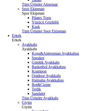
Tüm Ürünler Aksesuar
Spor Ekipman
Spor Ekipman
Pilates Topu
Yüzücü Gözlüğü
Kask
Tüm Ürünler Spor Ekipman
Erkek
Erkek
Ayakkabı
Ayakkabı
Koşu&Antrenman Ayakkabısı
Sneaker
Günlük Ayakkabı
Basketbol Ayakkabısı
Krampon
Outdoor Ayakkabı
Halısaha Ayakkabısı
Bot&Çizme
Terlik
Sandalet
Tüm Ürünler Ayakkabı
Giyim
Giyim