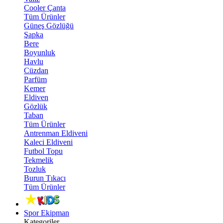
Cooler Çanta
Tüm Ürünler
Güneş Gözlüğü
Şapka
Bere
Boyunluk
Havlu
Cüzdan
Parfüm
Kemer
Eldiven
Gözlük
Taban
Tüm Ürünler
Antrenman Eldiveni
Kaleci Eldiveni
Futbol Topu
Tekmelik
Tozluk
Burun Tıkacı
Tüm Ürünler
Spor Ekipman
Kategoriler