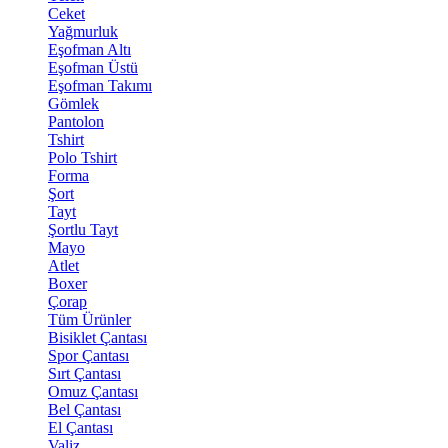
Ceket
Yağmurluk
Eşofman Altı
Eşofman Üstü
Eşofman Takımı
Gömlek
Pantolon
Tshirt
Polo Tshirt
Forma
Şort
Tayt
Şortlu Tayt
Mayo
Atlet
Boxer
Çorap
Tüm Ürünler
Bisiklet Çantası
Spor Çantası
Sırt Çantası
Omuz Çantası
Bel Çantası
El Çantası
Valiz