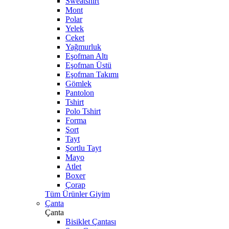
Sweatshirt
Mont
Polar
Yelek
Ceket
Yağmurluk
Eşofman Altı
Eşofman Üstü
Eşofman Takımı
Gömlek
Pantolon
Tshirt
Polo Tshirt
Forma
Şort
Tayt
Şortlu Tayt
Mayo
Atlet
Boxer
Çorap
Tüm Ürünler Giyim
Çanta
Çanta
Bisiklet Çantası