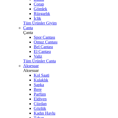
Çorap
Gömlek
Rüzgarlık
İçlik
Tüm Ürünler Giyim
Çanta
Çanta
Spor Çantası
Omuz Çantası
Bel Çantası
El Çantası
Valiz
Tüm Ürünler Çanta
Aksesuar
Aksesuar
Kol Saati
Kulaklık
Şapka
Bere
Parfüm
Eldiven
Cüzdan
Gözlük
Kadın Havlu
Taban