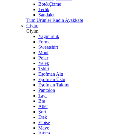
Bot&Çizme
Terlik
Sandalet
Tüm Ürünler Kadın Ayakkabı
Giyim
Giyim
Yağmurluk
Forma
Sweatshirt
Mont
Polar
Yelek
Tshirt
Eşofman Altı
Eşofman Üstü
Eşofman Takımı
Pantolon
Tayt
Bra
Atlet
Şort
Etek
Elbise
Mayo
Bikini