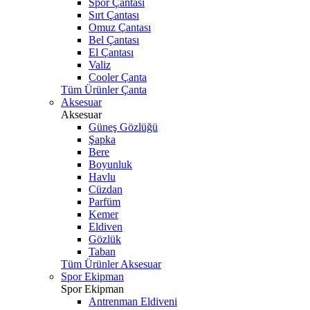
Spor Çantası
Sırt Çantası
Omuz Çantası
Bel Çantası
El Çantası
Valiz
Cooler Çanta
Tüm Ürünler Çanta
Aksesuar
Aksesuar
Güneş Gözlüğü
Şapka
Bere
Boyunluk
Havlu
Cüzdan
Parfüm
Kemer
Eldiven
Gözlük
Taban
Tüm Ürünler Aksesuar
Spor Ekipman
Spor Ekipman
Antrenman Eldiveni