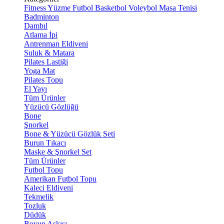
Fitness
Yüzme
Futbol
Basketbol
Voleybol
Masa Tenisi
Badminton
Dambıl
Atlama İpi
Antrenman Eldiveni
Suluk & Matara
Pilates Lastiği
Yoga Mat
Pilates Topu
El Yayı
Tüm Ürünler
Yüzücü Gözlüğü
Bone
Şnorkel
Bone & Yüzücü Gözlük Seti
Burun Tıkacı
Maske & Şnorkel Set
Tüm Ürünler
Futbol Topu
Amerikan Futbol Topu
Kaleci Eldiveni
Tekmelik
Tozluk
Düdük
Boyun Askısı