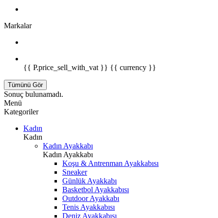
Markalar
{{ P.price_sell_with_vat }} {{ currency }}
Tümünü Gör
Sonuç bulunamadı.
Menü
Kategoriler
Kadın
Kadın
Kadın Ayakkabı
Kadın Ayakkabı
Koşu & Antrenman Ayakkabısı
Sneaker
Günlük Ayakkabı
Basketbol Ayakkabısı
Outdoor Ayakkabı
Tenis Ayakkabısı
Deniz Ayakkabısı