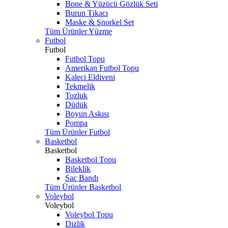
Bone & Yüzücü Gözlük Seti
Burun Tıkacı
Maske & Şnorkel Set
Tüm Ürünler Yüzme
Futbol
Futbol
Futbol Topu
Amerikan Futbol Topu
Kaleci Eldiveni
Tekmelik
Tozluk
Düdük
Boyun Askısı
Pompa
Tüm Ürünler Futbol
Basketbol
Basketbol
Basketbol Topu
Bileklik
Saç Bandı
Tüm Ürünler Basketbol
Voleybol
Voleybol
Voleybol Topu
Dizlik