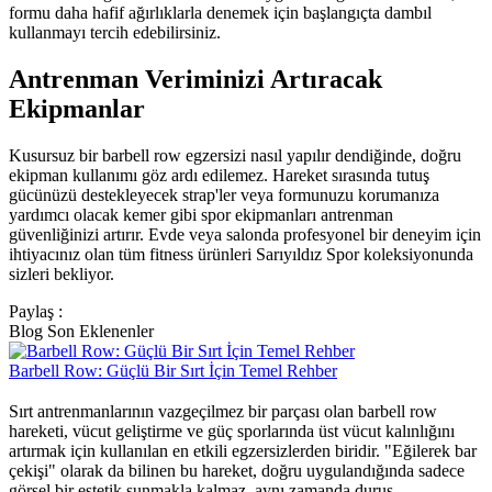
formu daha hafif ağırlıklarla denemek için başlangıçta dambıl
kullanmayı tercih edebilirsiniz.
Antrenman Veriminizi Artıracak
Ekipmanlar
Kusursuz bir barbell row egzersizi nasıl yapılır dendiğinde, doğru
ekipman kullanımı göz ardı edilemez. Hareket sırasında tutuş
gücünüzü destekleyecek strap'ler veya formunuzu korumanıza
yardımcı olacak kemer gibi spor ekipmanları antrenman
güvenliğinizi artırır. Evde veya salonda profesyonel bir deneyim için
ihtiyacınız olan tüm fitness ürünleri Sarıyıldız Spor koleksiyonunda
sizleri bekliyor.
Paylaş :
Blog Son Eklenenler
Barbell Row: Güçlü Bir Sırt İçin Temel Rehber
Sırt antrenmanlarının vazgeçilmez bir parçası olan barbell row
hareketi, vücut geliştirme ve güç sporlarında üst vücut kalınlığını
artırmak için kullanılan en etkili egzersizlerden biridir. "Eğilerek bar
çekişi" olarak da bilinen bu hareket, doğru uygulandığında sadece
görsel bir estetik sunmakla kalmaz, aynı zamanda duruş