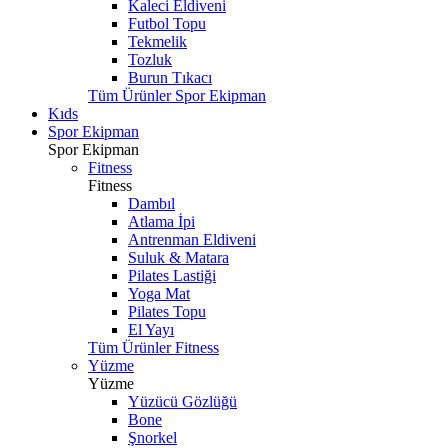
Kaleci Eldiveni
Futbol Topu
Tekmelik
Tozluk
Burun Tıkacı
Tüm Ürünler Spor Ekipman
Kıds
Spor Ekipman
Spor Ekipman
Fitness
Fitness
Dambıl
Atlama İpi
Antrenman Eldiveni
Suluk & Matara
Pilates Lastiği
Yoga Mat
Pilates Topu
El Yayı
Tüm Ürünler Fitness
Yüzme
Yüzme
Yüzücü Gözlüğü
Bone
Şnorkel