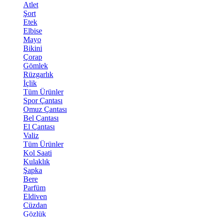
Atlet
Şort
Etek
Elbise
Mayo
Bikini
Çorap
Gömlek
Rüzgarlık
İçlik
Tüm Ürünler
Spor Çantası
Omuz Çantası
Bel Çantası
El Çantası
Valiz
Tüm Ürünler
Kol Saati
Kulaklık
Şapka
Bere
Parfüm
Eldiven
Cüzdan
Gözlük