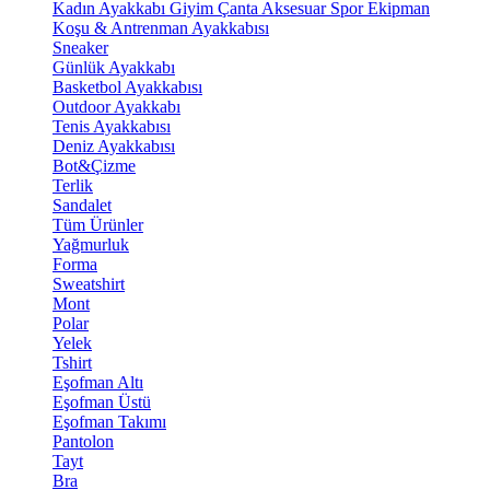
Kadın Ayakkabı
Giyim
Çanta
Aksesuar
Spor Ekipman
Koşu & Antrenman Ayakkabısı
Sneaker
Günlük Ayakkabı
Basketbol Ayakkabısı
Outdoor Ayakkabı
Tenis Ayakkabısı
Deniz Ayakkabısı
Bot&Çizme
Terlik
Sandalet
Tüm Ürünler
Yağmurluk
Forma
Sweatshirt
Mont
Polar
Yelek
Tshirt
Eşofman Altı
Eşofman Üstü
Eşofman Takımı
Pantolon
Tayt
Bra