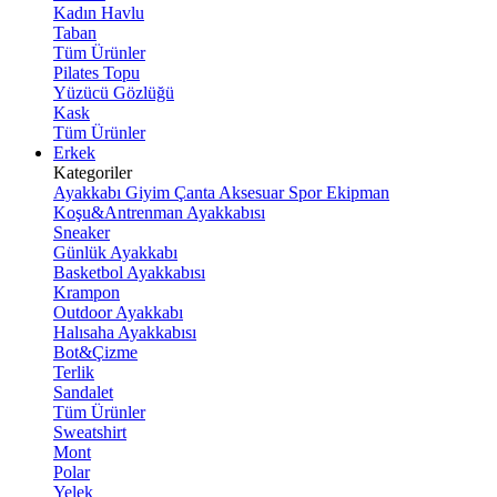
Kadın Havlu
Taban
Tüm Ürünler
Pilates Topu
Yüzücü Gözlüğü
Kask
Tüm Ürünler
Erkek
Kategoriler
Ayakkabı
Giyim
Çanta
Aksesuar
Spor Ekipman
Koşu&Antrenman Ayakkabısı
Sneaker
Günlük Ayakkabı
Basketbol Ayakkabısı
Krampon
Outdoor Ayakkabı
Halısaha Ayakkabısı
Bot&Çizme
Terlik
Sandalet
Tüm Ürünler
Sweatshirt
Mont
Polar
Yelek