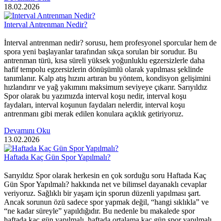
18.02.2026
Interval Antrenman Nedir?
İnterval antrenman nedir? sorusu, hem profesyonel sporcular hem de
spora yeni başlayanlar tarafından sıkça sorulan bir sorudur. Bu
antrenman türü, kısa süreli yüksek yoğunluklu egzersizlerle daha
hafif tempolu egzersizlerin dönüşümlü olarak yapılması şeklinde
tanımlanır. Kalp atış hızını artıran bu yöntem, kondisyon gelişimini
hızlandırır ve yağ yakımını maksimum seviyeye çıkarır. Sarıyıldız
Spor olarak bu yazımızda interval koşu nedir, interval koşu
faydaları, interval koşunun faydaları nelerdir, interval koşu
antrenmanı gibi merak edilen konulara açıklık getiriyoruz.
Devamını Oku
13.02.2026
Haftada Kaç Gün Spor Yapılmalı?
Sarıyıldız Spor olarak herkesin en çok sorduğu soru Haftada Kaç
Gün Spor Yapılmalı? hakkında net ve bilimsel dayanaklı cevaplar
veriyoruz. Sağlıklı bir yaşam için sporun düzenli yapılması şart.
Ancak sorunun özü sadece spor yapmak değil, “hangi sıklıkla” ve
“ne kadar süreyle” yapıldığıdır. Bu nedenle bu makalede spor
haftada kaç gün yapılmalı, haftada ortalama kaç gün spor yapılmalı,