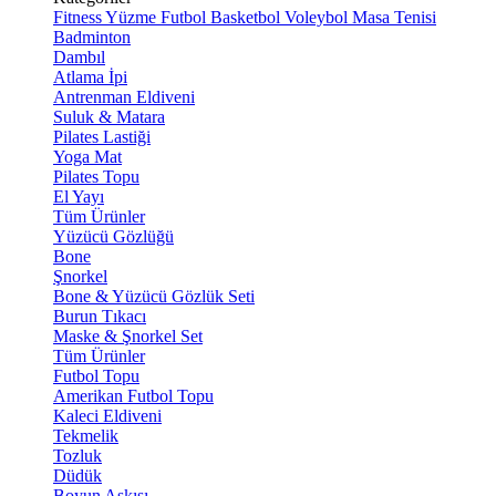
Fitness
Yüzme
Futbol
Basketbol
Voleybol
Masa Tenisi
Badminton
Dambıl
Atlama İpi
Antrenman Eldiveni
Suluk & Matara
Pilates Lastiği
Yoga Mat
Pilates Topu
El Yayı
Tüm Ürünler
Yüzücü Gözlüğü
Bone
Şnorkel
Bone & Yüzücü Gözlük Seti
Burun Tıkacı
Maske & Şnorkel Set
Tüm Ürünler
Futbol Topu
Amerikan Futbol Topu
Kaleci Eldiveni
Tekmelik
Tozluk
Düdük
Boyun Askısı