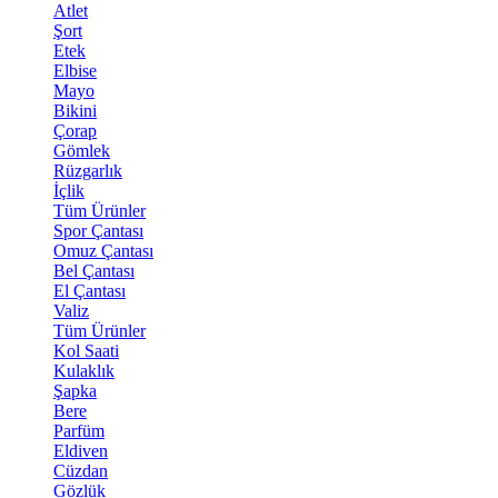
Atlet
Şort
Etek
Elbise
Mayo
Bikini
Çorap
Gömlek
Rüzgarlık
İçlik
Tüm Ürünler
Spor Çantası
Omuz Çantası
Bel Çantası
El Çantası
Valiz
Tüm Ürünler
Kol Saati
Kulaklık
Şapka
Bere
Parfüm
Eldiven
Cüzdan
Gözlük