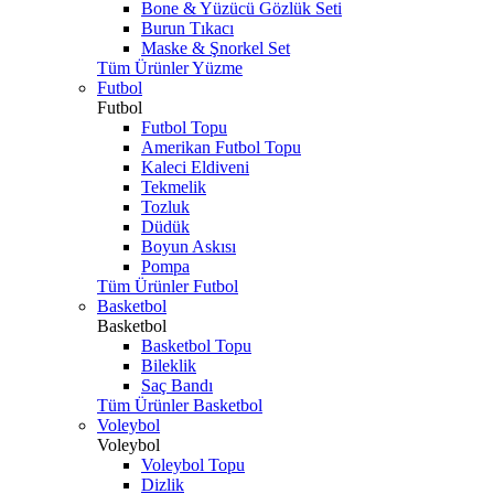
Bone & Yüzücü Gözlük Seti
Burun Tıkacı
Maske & Şnorkel Set
Tüm Ürünler Yüzme
Futbol
Futbol
Futbol Topu
Amerikan Futbol Topu
Kaleci Eldiveni
Tekmelik
Tozluk
Düdük
Boyun Askısı
Pompa
Tüm Ürünler Futbol
Basketbol
Basketbol
Basketbol Topu
Bileklik
Saç Bandı
Tüm Ürünler Basketbol
Voleybol
Voleybol
Voleybol Topu
Dizlik