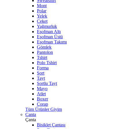
Sweatshirt
Mont
Polar
Yelek
Ceket
Yağmurluk
Eşofman Altı
Eşofman Üstü
Eşofman Takımı
Gömlek
Pantolon
Tshirt
Polo Tshirt
Forma
Şort
Tayt
Şortlu Tayt
Mayo
Atlet
Boxer
Çorap
Tüm Ürünler Giyim
Çanta
Çanta
Bisiklet Çantası