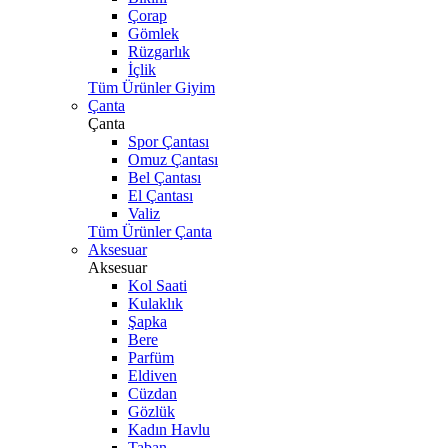
Çorap
Gömlek
Rüzgarlık
İçlik
Tüm Ürünler Giyim
Çanta
Çanta
Spor Çantası
Omuz Çantası
Bel Çantası
El Çantası
Valiz
Tüm Ürünler Çanta
Aksesuar
Aksesuar
Kol Saati
Kulaklık
Şapka
Bere
Parfüm
Eldiven
Cüzdan
Gözlük
Kadın Havlu
Taban