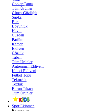
Cooler Çanta
Tüm Ürünler
Güneş Gözlüğü
Şapka
Bere
Boyunluk
Havlu
Cüzdan
Parfüm
Kemer
Eldiven
Gözlük
Taban
Tüm Ürünler
Antrenman Eldiveni
Kaleci Eldiveni
Futbol Topu
Tekmelik
Tozluk
Burun Tıkacı
Tüm Ürünler
Spor Ekipman
Kategoriler