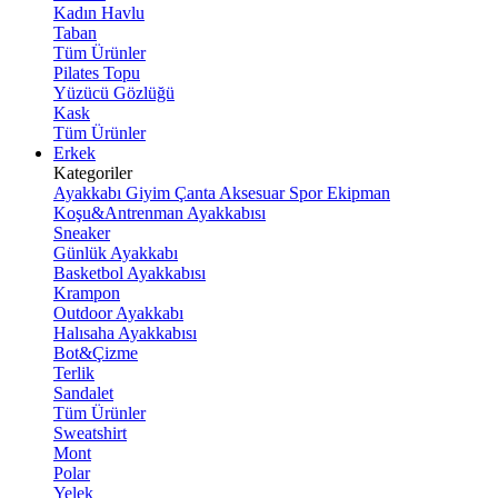
Kadın Havlu
Taban
Tüm Ürünler
Pilates Topu
Yüzücü Gözlüğü
Kask
Tüm Ürünler
Erkek
Kategoriler
Ayakkabı
Giyim
Çanta
Aksesuar
Spor Ekipman
Koşu&Antrenman Ayakkabısı
Sneaker
Günlük Ayakkabı
Basketbol Ayakkabısı
Krampon
Outdoor Ayakkabı
Halısaha Ayakkabısı
Bot&Çizme
Terlik
Sandalet
Tüm Ürünler
Sweatshirt
Mont
Polar
Yelek