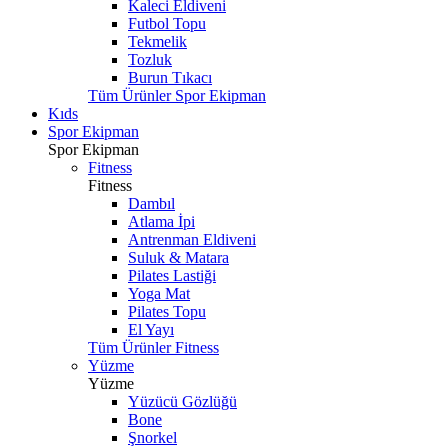
Kaleci Eldiveni
Futbol Topu
Tekmelik
Tozluk
Burun Tıkacı
Tüm Ürünler Spor Ekipman
Kıds
Spor Ekipman
Spor Ekipman
Fitness
Fitness
Dambıl
Atlama İpi
Antrenman Eldiveni
Suluk & Matara
Pilates Lastiği
Yoga Mat
Pilates Topu
El Yayı
Tüm Ürünler Fitness
Yüzme
Yüzme
Yüzücü Gözlüğü
Bone
Şnorkel