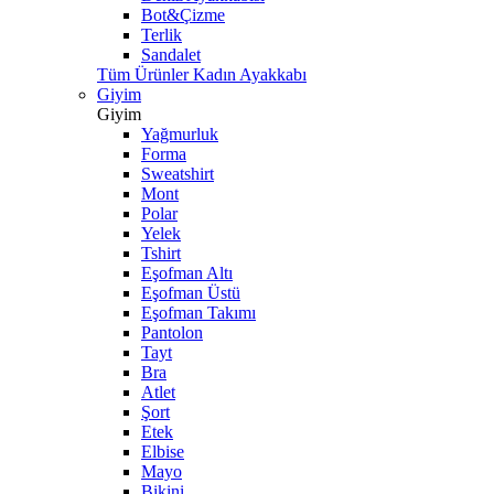
Bot&Çizme
Terlik
Sandalet
Tüm Ürünler Kadın Ayakkabı
Giyim
Giyim
Yağmurluk
Forma
Sweatshirt
Mont
Polar
Yelek
Tshirt
Eşofman Altı
Eşofman Üstü
Eşofman Takımı
Pantolon
Tayt
Bra
Atlet
Şort
Etek
Elbise
Mayo
Bikini