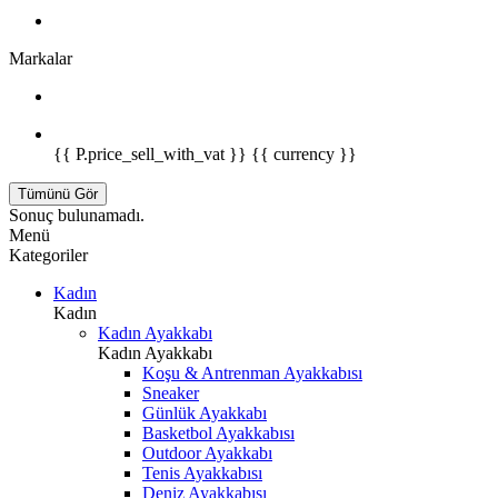
Markalar
{{ P.price_sell_with_vat }} {{ currency }}
Tümünü Gör
Sonuç bulunamadı.
Menü
Kategoriler
Kadın
Kadın
Kadın Ayakkabı
Kadın Ayakkabı
Koşu & Antrenman Ayakkabısı
Sneaker
Günlük Ayakkabı
Basketbol Ayakkabısı
Outdoor Ayakkabı
Tenis Ayakkabısı
Deniz Ayakkabısı