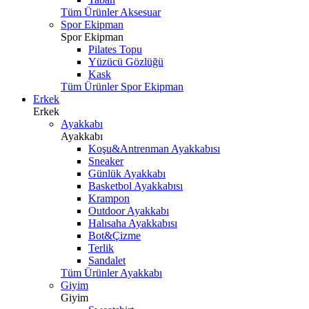
Tüm Ürünler Aksesuar
Spor Ekipman
Spor Ekipman
Pilates Topu
Yüzücü Gözlüğü
Kask
Tüm Ürünler Spor Ekipman
Erkek
Erkek
Ayakkabı
Ayakkabı
Koşu&Antrenman Ayakkabısı
Sneaker
Günlük Ayakkabı
Basketbol Ayakkabısı
Krampon
Outdoor Ayakkabı
Halısaha Ayakkabısı
Bot&Çizme
Terlik
Sandalet
Tüm Ürünler Ayakkabı
Giyim
Giyim