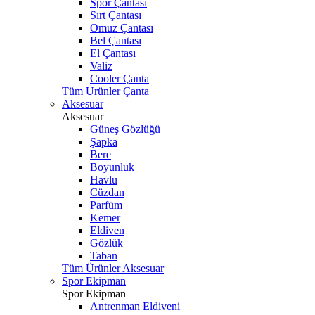
Spor Çantası
Sırt Çantası
Omuz Çantası
Bel Çantası
El Çantası
Valiz
Cooler Çanta
Tüm Ürünler Çanta
Aksesuar
Aksesuar
Güneş Gözlüğü
Şapka
Bere
Boyunluk
Havlu
Cüzdan
Parfüm
Kemer
Eldiven
Gözlük
Taban
Tüm Ürünler Aksesuar
Spor Ekipman
Spor Ekipman
Antrenman Eldiveni