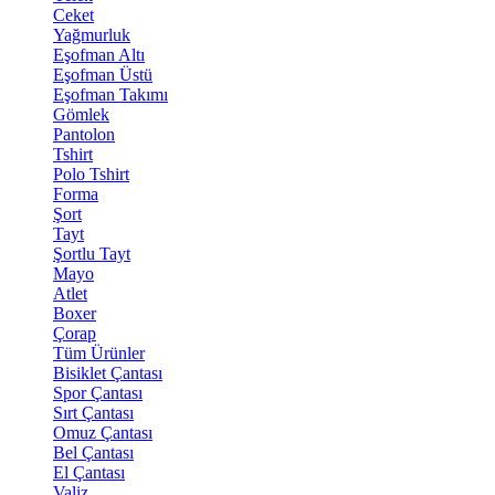
Ceket
Yağmurluk
Eşofman Altı
Eşofman Üstü
Eşofman Takımı
Gömlek
Pantolon
Tshirt
Polo Tshirt
Forma
Şort
Tayt
Şortlu Tayt
Mayo
Atlet
Boxer
Çorap
Tüm Ürünler
Bisiklet Çantası
Spor Çantası
Sırt Çantası
Omuz Çantası
Bel Çantası
El Çantası
Valiz