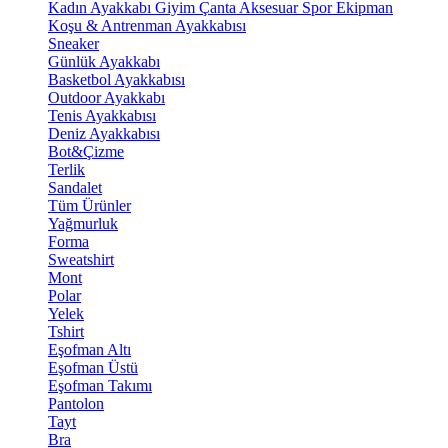
Kadın Ayakkabı
Giyim
Çanta
Aksesuar
Spor Ekipman
Koşu & Antrenman Ayakkabısı
Sneaker
Günlük Ayakkabı
Basketbol Ayakkabısı
Outdoor Ayakkabı
Tenis Ayakkabısı
Deniz Ayakkabısı
Bot&Çizme
Terlik
Sandalet
Tüm Ürünler
Yağmurluk
Forma
Sweatshirt
Mont
Polar
Yelek
Tshirt
Eşofman Altı
Eşofman Üstü
Eşofman Takımı
Pantolon
Tayt
Bra