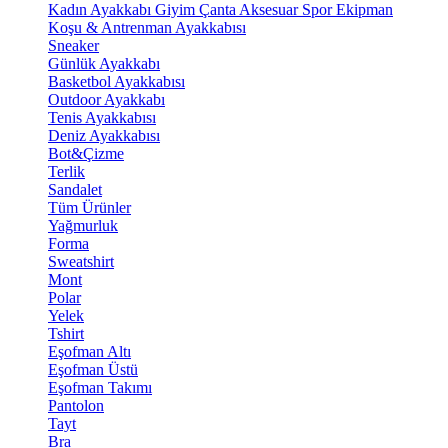
Kadın Ayakkabı
Giyim
Çanta
Aksesuar
Spor Ekipman
Koşu & Antrenman Ayakkabısı
Sneaker
Günlük Ayakkabı
Basketbol Ayakkabısı
Outdoor Ayakkabı
Tenis Ayakkabısı
Deniz Ayakkabısı
Bot&Çizme
Terlik
Sandalet
Tüm Ürünler
Yağmurluk
Forma
Sweatshirt
Mont
Polar
Yelek
Tshirt
Eşofman Altı
Eşofman Üstü
Eşofman Takımı
Pantolon
Tayt
Bra