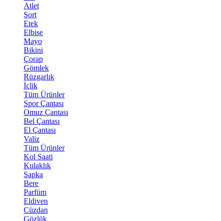
Atlet
Şort
Etek
Elbise
Mayo
Bikini
Çorap
Gömlek
Rüzgarlık
İçlik
Tüm Ürünler
Spor Çantası
Omuz Çantası
Bel Çantası
El Çantası
Valiz
Tüm Ürünler
Kol Saati
Kulaklık
Şapka
Bere
Parfüm
Eldiven
Cüzdan
Gözlük