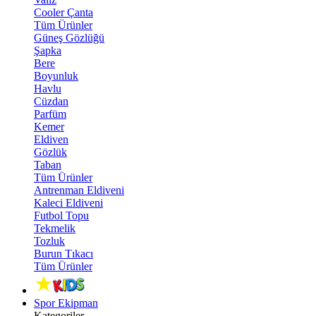
Cooler Çanta
Tüm Ürünler
Güneş Gözlüğü
Şapka
Bere
Boyunluk
Havlu
Cüzdan
Parfüm
Kemer
Eldiven
Gözlük
Taban
Tüm Ürünler
Antrenman Eldiveni
Kaleci Eldiveni
Futbol Topu
Tekmelik
Tozluk
Burun Tıkacı
Tüm Ürünler
Spor Ekipman
Kategoriler