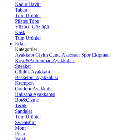
Kadın Havlu
Taban
Tüm Ürünler
Pilates Topu
Yüzücü Gözlüğü
Kask
Tüm Ürünler
Erkek
Kategoriler
Ayakkabı
Giyim
Çanta
Aksesuar
Spor Ekipman
Koşu&Antrenman Ayakkabısı
Sneaker
Günlük Ayakkabı
Basketbol Ayakkabısı
Krampon
Outdoor Ayakkabı
Halısaha Ayakkabısı
Bot&Çizme
Terlik
Sandalet
Tüm Ürünler
Sweatshirt
Mont
Polar
Yelek