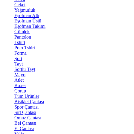
Ceket
Yağmurluk
Eşofman Altı
Eşofman Üstü
Eşofman Takımı
Gömlek
Pantolon
Tshirt
Polo Tshirt
Forma
Şort
Tayt
Şortlu Tayt
Mayo
Atlet
Boxer
Çorap
Tüm Ürünler
Bisiklet Çantası
Spor Çantası
Sırt Çantası
Omuz Çantası
Bel Çantası
El Çantası
Valiz