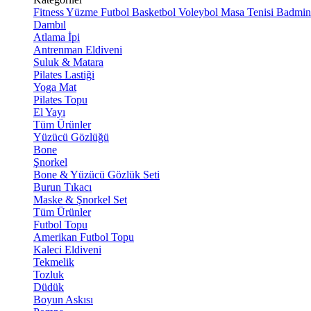
Fitness
Yüzme
Futbol
Basketbol
Voleybol
Masa Tenisi
Badmin
Dambıl
Atlama İpi
Antrenman Eldiveni
Suluk & Matara
Pilates Lastiği
Yoga Mat
Pilates Topu
El Yayı
Tüm Ürünler
Yüzücü Gözlüğü
Bone
Şnorkel
Bone & Yüzücü Gözlük Seti
Burun Tıkacı
Maske & Şnorkel Set
Tüm Ürünler
Futbol Topu
Amerikan Futbol Topu
Kaleci Eldiveni
Tekmelik
Tozluk
Düdük
Boyun Askısı