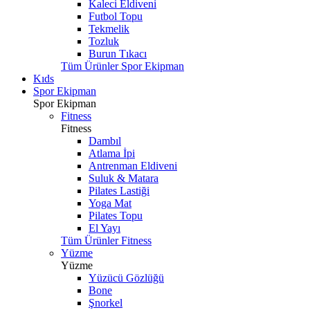
Kaleci Eldiveni
Futbol Topu
Tekmelik
Tozluk
Burun Tıkacı
Tüm Ürünler Spor Ekipman
Kıds
Spor Ekipman
Spor Ekipman
Fitness
Fitness
Dambıl
Atlama İpi
Antrenman Eldiveni
Suluk & Matara
Pilates Lastiği
Yoga Mat
Pilates Topu
El Yayı
Tüm Ürünler Fitness
Yüzme
Yüzme
Yüzücü Gözlüğü
Bone
Şnorkel