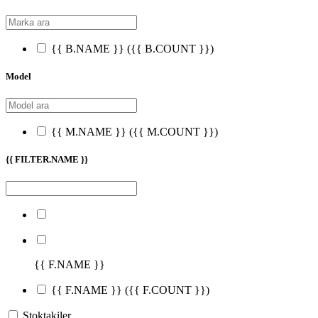
{{ B.NAME }}
({{ B.COUNT }})
Model
{{ M.NAME }}
({{ M.COUNT }})
{{ FILTER.NAME }}
{{ F.NAME }}
{{ F.NAME }}
({{ F.COUNT }})
Stoktakiler