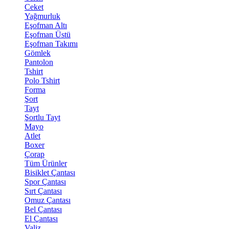
Ceket
Yağmurluk
Eşofman Altı
Eşofman Üstü
Eşofman Takımı
Gömlek
Pantolon
Tshirt
Polo Tshirt
Forma
Şort
Tayt
Şortlu Tayt
Mayo
Atlet
Boxer
Çorap
Tüm Ürünler
Bisiklet Çantası
Spor Çantası
Sırt Çantası
Omuz Çantası
Bel Çantası
El Çantası
Valiz