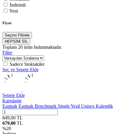
İndirimli
Yeni
Fiyat
Seçimi Filtrele
HEPSİNİ SİL
Toplam
20
ürün bulunmaktadır.
Filtre
Sadece Stoktakiler
Seç ve Sepete Ekle
Sepete Ekle
Karşılaştır
Eastpak
Eastpak Benchmark Single Yeşil Unisex Kalemlik
849,00
TL
679,00
TL
%
20
İndirim