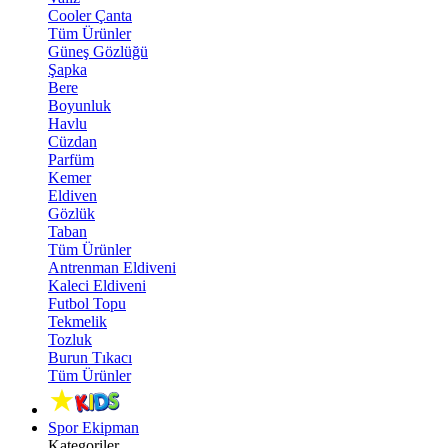
Cooler Çanta
Tüm Ürünler
Güneş Gözlüğü
Şapka
Bere
Boyunluk
Havlu
Cüzdan
Parfüm
Kemer
Eldiven
Gözlük
Taban
Tüm Ürünler
Antrenman Eldiveni
Kaleci Eldiveni
Futbol Topu
Tekmelik
Tozluk
Burun Tıkacı
Tüm Ürünler
Spor Ekipman
Kategoriler