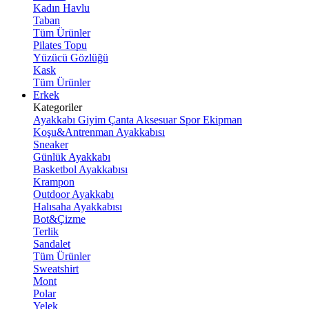
Kadın Havlu
Taban
Tüm Ürünler
Pilates Topu
Yüzücü Gözlüğü
Kask
Tüm Ürünler
Erkek
Kategoriler
Ayakkabı
Giyim
Çanta
Aksesuar
Spor Ekipman
Koşu&Antrenman Ayakkabısı
Sneaker
Günlük Ayakkabı
Basketbol Ayakkabısı
Krampon
Outdoor Ayakkabı
Halısaha Ayakkabısı
Bot&Çizme
Terlik
Sandalet
Tüm Ürünler
Sweatshirt
Mont
Polar
Yelek