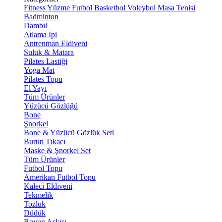
Fitness
Yüzme
Futbol
Basketbol
Voleybol
Masa Tenisi
Badminton
Dambıl
Atlama İpi
Antrenman Eldiveni
Suluk & Matara
Pilates Lastiği
Yoga Mat
Pilates Topu
El Yayı
Tüm Ürünler
Yüzücü Gözlüğü
Bone
Şnorkel
Bone & Yüzücü Gözlük Seti
Burun Tıkacı
Maske & Şnorkel Set
Tüm Ürünler
Futbol Topu
Amerikan Futbol Topu
Kaleci Eldiveni
Tekmelik
Tozluk
Düdük
Boyun Askısı