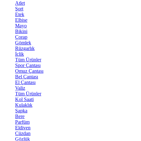
Atlet
Şort
Etek
Elbise
Mayo
Bikini
Çorap
Gömlek
Rüzgarlık
İçlik
Tüm Ürünler
Spor Çantası
Omuz Çantası
Bel Çantası
El Çantası
Valiz
Tüm Ürünler
Kol Saati
Kulaklık
Şapka
Bere
Parfüm
Eldiven
Cüzdan
Gözlük