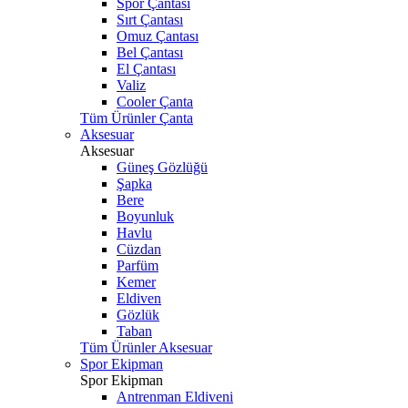
Spor Çantası
Sırt Çantası
Omuz Çantası
Bel Çantası
El Çantası
Valiz
Cooler Çanta
Tüm Ürünler Çanta
Aksesuar
Aksesuar
Güneş Gözlüğü
Şapka
Bere
Boyunluk
Havlu
Cüzdan
Parfüm
Kemer
Eldiven
Gözlük
Taban
Tüm Ürünler Aksesuar
Spor Ekipman
Spor Ekipman
Antrenman Eldiveni