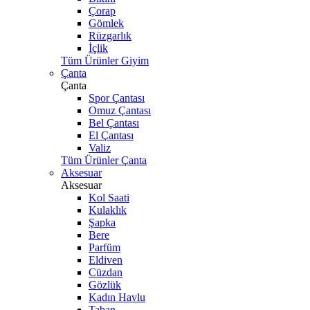
Çorap
Gömlek
Rüzgarlık
İçlik
Tüm Ürünler Giyim
Çanta
Çanta
Spor Çantası
Omuz Çantası
Bel Çantası
El Çantası
Valiz
Tüm Ürünler Çanta
Aksesuar
Aksesuar
Kol Saati
Kulaklık
Şapka
Bere
Parfüm
Eldiven
Cüzdan
Gözlük
Kadın Havlu
Taban