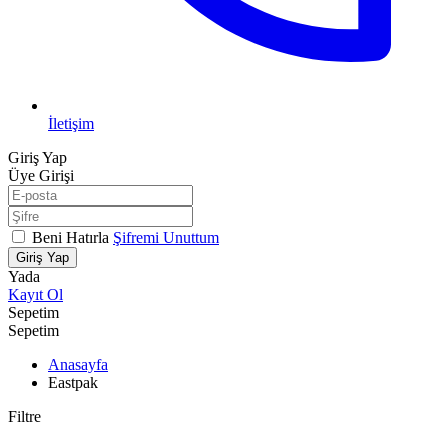
İletişim
Giriş Yap
Üye Girişi
Beni Hatırla
Şifremi Unuttum
Giriş Yap
Yada
Kayıt Ol
Sepetim
Sepetim
Anasayfa
Eastpak
Filtre