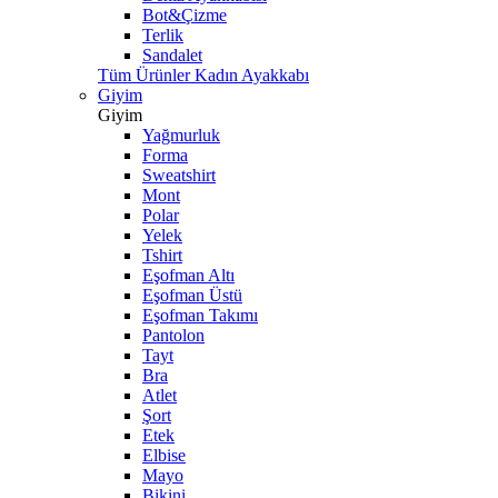
Bot&Çizme
Terlik
Sandalet
Tüm Ürünler Kadın Ayakkabı
Giyim
Giyim
Yağmurluk
Forma
Sweatshirt
Mont
Polar
Yelek
Tshirt
Eşofman Altı
Eşofman Üstü
Eşofman Takımı
Pantolon
Tayt
Bra
Atlet
Şort
Etek
Elbise
Mayo
Bikini