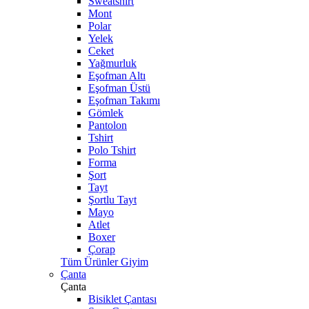
Sweatshirt
Mont
Polar
Yelek
Ceket
Yağmurluk
Eşofman Altı
Eşofman Üstü
Eşofman Takımı
Gömlek
Pantolon
Tshirt
Polo Tshirt
Forma
Şort
Tayt
Şortlu Tayt
Mayo
Atlet
Boxer
Çorap
Tüm Ürünler Giyim
Çanta
Çanta
Bisiklet Çantası