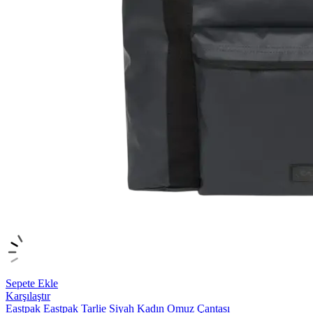
Sepete Ekle
Karşılaştır
Eastpak
Eastpak Tarlie Siyah Kadın Omuz Çantası