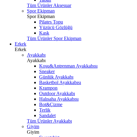
Tüm Ürünler Aksesuar
Spor Ekipman
Spor Ekipman
Pilates Topu
Yüzücü Gözlüğü
Kask
Tüm Ürünler Spor Ekipman
Erkek
Erkek
Ayakkabı
Ayakkabı
Koşu&Antrenman Ayakkabısı
Sneaker
Günlük Ayakkabı
Basketbol Ayakkabısı
Krampon
Outdoor Ayakkabı
Halısaha Ayakkabısı
Bot&Çizme
Terlik
Sandalet
Tüm Ürünler Ayakkabı
Giyim
Giyim