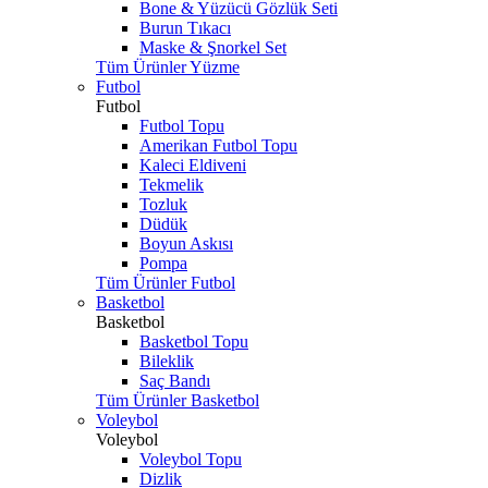
Bone & Yüzücü Gözlük Seti
Burun Tıkacı
Maske & Şnorkel Set
Tüm Ürünler Yüzme
Futbol
Futbol
Futbol Topu
Amerikan Futbol Topu
Kaleci Eldiveni
Tekmelik
Tozluk
Düdük
Boyun Askısı
Pompa
Tüm Ürünler Futbol
Basketbol
Basketbol
Basketbol Topu
Bileklik
Saç Bandı
Tüm Ürünler Basketbol
Voleybol
Voleybol
Voleybol Topu
Dizlik