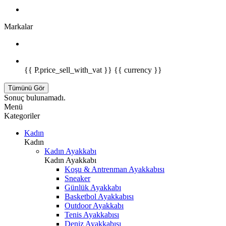
Markalar
{{ P.price_sell_with_vat }} {{ currency }}
Tümünü Gör
Sonuç bulunamadı.
Menü
Kategoriler
Kadın
Kadın
Kadın Ayakkabı
Kadın Ayakkabı
Koşu & Antrenman Ayakkabısı
Sneaker
Günlük Ayakkabı
Basketbol Ayakkabısı
Outdoor Ayakkabı
Tenis Ayakkabısı
Deniz Ayakkabısı