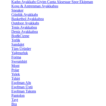
Kadın Ayakkabı
Giyim
Çanta
Aksesuar
Spor Ekipman
Koşu & Antrenman Ayakkabısı
Sneaker
Günlük Ayakkabı
Basketbol Ayakkabısı
Outdoor Ayakkabı
Tenis Ayakkabısı
Deniz Ayakkabısı
Bot&Çizme
Terlik
Sandalet
Tüm Ürünler
Yağmurluk
Forma
Sweatshirt
Mont
Polar
Yelek
Tshirt
Eşofman Altı
Eşofman Üstü
Eşofman Takımı
Pantolon
Tayt
Bra