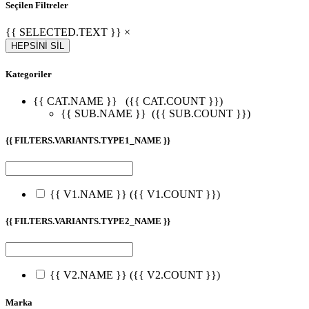
Seçilen Filtreler
{{ SELECTED.TEXT }} ×
HEPSİNİ SİL
Kategoriler
{{ CAT.NAME }}
({{ CAT.COUNT }})
{{ SUB.NAME }}
({{ SUB.COUNT }})
{{ FILTERS.VARIANTS.TYPE1_NAME }}
{{ V1.NAME }}
({{ V1.COUNT }})
{{ FILTERS.VARIANTS.TYPE2_NAME }}
{{ V2.NAME }}
({{ V2.COUNT }})
Marka