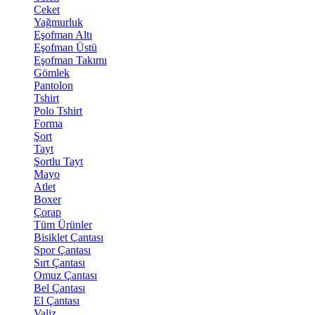
Ceket
Yağmurluk
Eşofman Altı
Eşofman Üstü
Eşofman Takımı
Gömlek
Pantolon
Tshirt
Polo Tshirt
Forma
Şort
Tayt
Şortlu Tayt
Mayo
Atlet
Boxer
Çorap
Tüm Ürünler
Bisiklet Çantası
Spor Çantası
Sırt Çantası
Omuz Çantası
Bel Çantası
El Çantası
Valiz