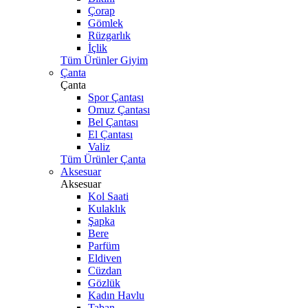
Çorap
Gömlek
Rüzgarlık
İçlik
Tüm Ürünler Giyim
Çanta
Çanta
Spor Çantası
Omuz Çantası
Bel Çantası
El Çantası
Valiz
Tüm Ürünler Çanta
Aksesuar
Aksesuar
Kol Saati
Kulaklık
Şapka
Bere
Parfüm
Eldiven
Cüzdan
Gözlük
Kadın Havlu
Taban