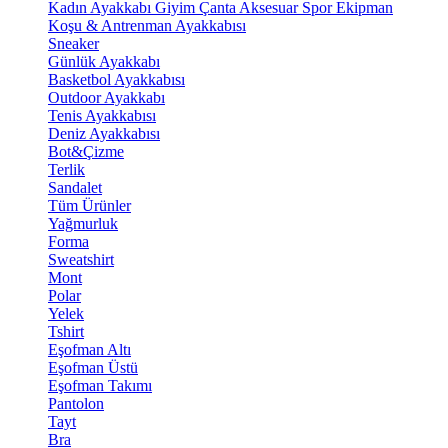
Kadın Ayakkabı
Giyim
Çanta
Aksesuar
Spor Ekipman
Koşu & Antrenman Ayakkabısı
Sneaker
Günlük Ayakkabı
Basketbol Ayakkabısı
Outdoor Ayakkabı
Tenis Ayakkabısı
Deniz Ayakkabısı
Bot&Çizme
Terlik
Sandalet
Tüm Ürünler
Yağmurluk
Forma
Sweatshirt
Mont
Polar
Yelek
Tshirt
Eşofman Altı
Eşofman Üstü
Eşofman Takımı
Pantolon
Tayt
Bra