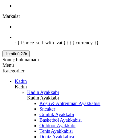
Markalar
{{ P.price_sell_with_vat }} {{ currency }}
Tümünü Gör
Sonuç bulunamadı.
Menü
Kategoriler
Kadın
Kadın
Kadın Ayakkabı
Kadın Ayakkabı
Koşu & Antrenman Ayakkabısı
Sneaker
Günlük Ayakkabı
Basketbol Ayakkabısı
Outdoor Ayakkabı
Tenis Ayakkabısı
Deniz Ayakkabısı