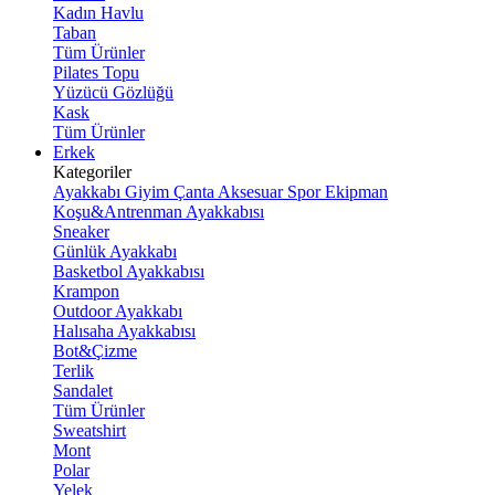
Kadın Havlu
Taban
Tüm Ürünler
Pilates Topu
Yüzücü Gözlüğü
Kask
Tüm Ürünler
Erkek
Kategoriler
Ayakkabı
Giyim
Çanta
Aksesuar
Spor Ekipman
Koşu&Antrenman Ayakkabısı
Sneaker
Günlük Ayakkabı
Basketbol Ayakkabısı
Krampon
Outdoor Ayakkabı
Halısaha Ayakkabısı
Bot&Çizme
Terlik
Sandalet
Tüm Ürünler
Sweatshirt
Mont
Polar
Yelek