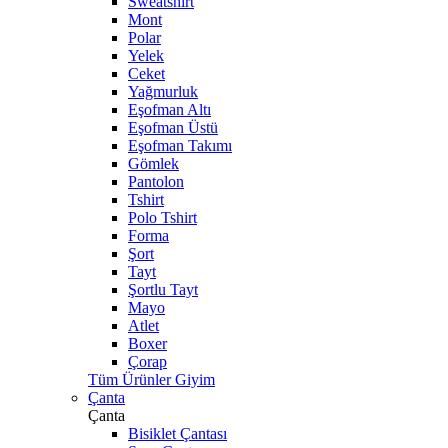
Sweatshirt
Mont
Polar
Yelek
Ceket
Yağmurluk
Eşofman Altı
Eşofman Üstü
Eşofman Takımı
Gömlek
Pantolon
Tshirt
Polo Tshirt
Forma
Şort
Tayt
Şortlu Tayt
Mayo
Atlet
Boxer
Çorap
Tüm Ürünler Giyim
Çanta
Çanta
Bisiklet Çantası