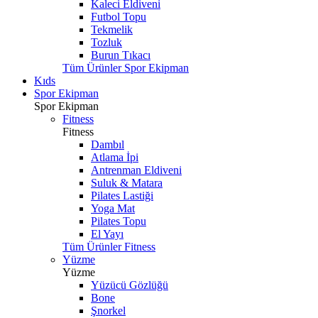
Kaleci Eldiveni
Futbol Topu
Tekmelik
Tozluk
Burun Tıkacı
Tüm Ürünler Spor Ekipman
Kıds
Spor Ekipman
Spor Ekipman
Fitness
Fitness
Dambıl
Atlama İpi
Antrenman Eldiveni
Suluk & Matara
Pilates Lastiği
Yoga Mat
Pilates Topu
El Yayı
Tüm Ürünler Fitness
Yüzme
Yüzme
Yüzücü Gözlüğü
Bone
Şnorkel