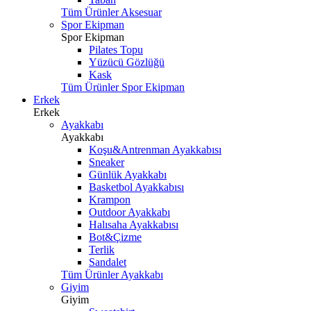
Tüm Ürünler Aksesuar
Spor Ekipman
Spor Ekipman
Pilates Topu
Yüzücü Gözlüğü
Kask
Tüm Ürünler Spor Ekipman
Erkek
Erkek
Ayakkabı
Ayakkabı
Koşu&Antrenman Ayakkabısı
Sneaker
Günlük Ayakkabı
Basketbol Ayakkabısı
Krampon
Outdoor Ayakkabı
Halısaha Ayakkabısı
Bot&Çizme
Terlik
Sandalet
Tüm Ürünler Ayakkabı
Giyim
Giyim