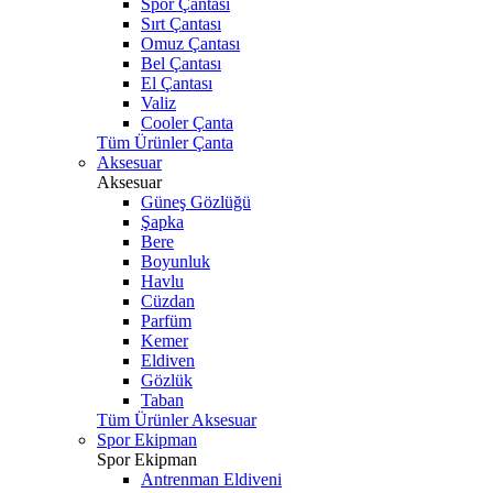
Spor Çantası
Sırt Çantası
Omuz Çantası
Bel Çantası
El Çantası
Valiz
Cooler Çanta
Tüm Ürünler Çanta
Aksesuar
Aksesuar
Güneş Gözlüğü
Şapka
Bere
Boyunluk
Havlu
Cüzdan
Parfüm
Kemer
Eldiven
Gözlük
Taban
Tüm Ürünler Aksesuar
Spor Ekipman
Spor Ekipman
Antrenman Eldiveni