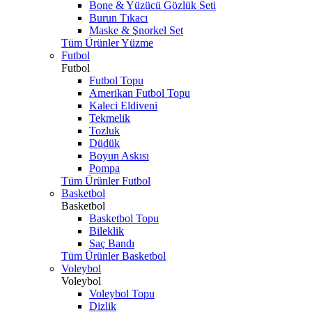
Bone & Yüzücü Gözlük Seti
Burun Tıkacı
Maske & Şnorkel Set
Tüm Ürünler Yüzme
Futbol
Futbol
Futbol Topu
Amerikan Futbol Topu
Kaleci Eldiveni
Tekmelik
Tozluk
Düdük
Boyun Askısı
Pompa
Tüm Ürünler Futbol
Basketbol
Basketbol
Basketbol Topu
Bileklik
Saç Bandı
Tüm Ürünler Basketbol
Voleybol
Voleybol
Voleybol Topu
Dizlik