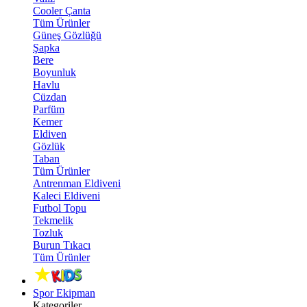
Cooler Çanta
Tüm Ürünler
Güneş Gözlüğü
Şapka
Bere
Boyunluk
Havlu
Cüzdan
Parfüm
Kemer
Eldiven
Gözlük
Taban
Tüm Ürünler
Antrenman Eldiveni
Kaleci Eldiveni
Futbol Topu
Tekmelik
Tozluk
Burun Tıkacı
Tüm Ürünler
Spor Ekipman
Kategoriler