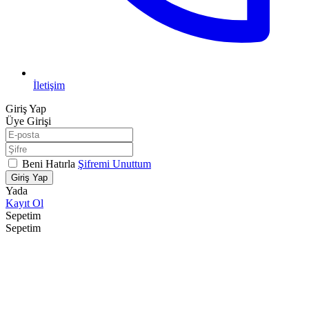
İletişim
Giriş Yap
Üye Girişi
Beni Hatırla
Şifremi Unuttum
Giriş Yap
Yada
Kayıt Ol
Sepetim
Sepetim