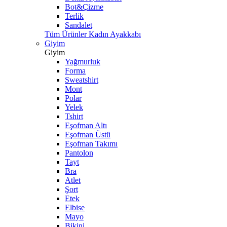
Bot&Çizme
Terlik
Sandalet
Tüm Ürünler Kadın Ayakkabı
Giyim
Giyim
Yağmurluk
Forma
Sweatshirt
Mont
Polar
Yelek
Tshirt
Eşofman Altı
Eşofman Üstü
Eşofman Takımı
Pantolon
Tayt
Bra
Atlet
Şort
Etek
Elbise
Mayo
Bikini