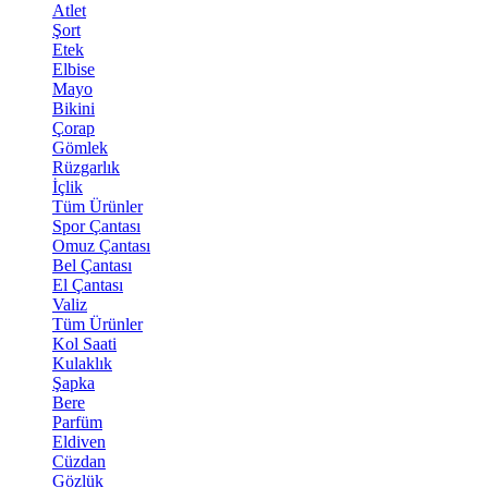
Atlet
Şort
Etek
Elbise
Mayo
Bikini
Çorap
Gömlek
Rüzgarlık
İçlik
Tüm Ürünler
Spor Çantası
Omuz Çantası
Bel Çantası
El Çantası
Valiz
Tüm Ürünler
Kol Saati
Kulaklık
Şapka
Bere
Parfüm
Eldiven
Cüzdan
Gözlük