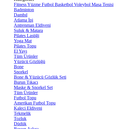
Fitness
Yüzme
Futbol
Basketbol
Voleybol
Masa Tenisi
Badminton
Dambıl
Atlama İpi
Antrenman Eldiveni
Suluk & Matara
Pilates Lastiği
Yoga Mat
Pilates Topu
El Yayı
Tüm Ürünler
Yüzücü Gözlüğü
Bone
Şnorkel
Bone & Yüzücü Gözlük Seti
Burun Tıkacı
Maske & Şnorkel Set
Tüm Ürünler
Futbol Topu
Amerikan Futbol Topu
Kaleci Eldiveni
Tekmelik
Tozluk
Düdük
Boyun Askısı