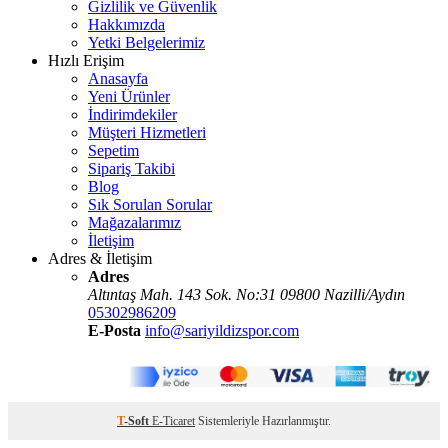
Gizlilik ve Güvenlik
Hakkımızda
Yetki Belgelerimiz
Hızlı Erişim
Anasayfa
Yeni Ürünler
İndirimdekiler
Müşteri Hizmetleri
Sepetim
Sipariş Takibi
Blog
Sık Sorulan Sorular
Mağazalarımız
İletişim
Adres & İletişim
Adres
Altıntaş Mah. 143 Sok. No:31 09800 Nazilli/Aydın
05302986209
E-Posta
info@sariyildizspor.com
T
-Soft
E-Ticaret
Sistemleriyle Hazırlanmıştır.