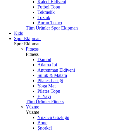
Kaleci Eldiveni
Futbol Topu
Tekmelik
Tozluk
Burun Tıkacı
Tüm Ürünler Spor Ekipman
Kıds
Spor Ekipman
Spor Ekipman
Fitness
Fitness
Dambıl
Atlama İpi
Antrenman Eldiveni
Suluk & Matara
Pilates Lastiği
Yoga Mat
Pilates Topu
El Yayı
Tüm Ürünler Fitness
Yüzme
Yüzme
Yüzücü Gözlüğü
Bone
Şnorkel