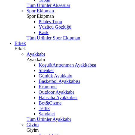
Tüm Ürünler Aksesuar
Spor Ekipman
Spor Ekipman
Pilates Topu
Yüzücü Gözlüğü
Kask
Tüm Ürünler Spor Ekipman
Erkek
Erkek
Ayakkabı
Ayakkabı
Koşu&Antrenman Ayakkabısı
Sneaker
Günlük Ayakkabı
Basketbol Ayakkabısı
Krampon
Outdoor Ayakkabı
Halısaha Ayakkabısı
Bot&Çizme
Terlik
Sandalet
Tüm Ürünler Ayakkabı
Giyim
Giyim