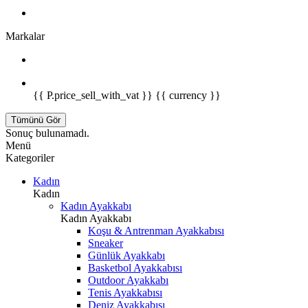
Markalar
{{ P.price_sell_with_vat }} {{ currency }}
Tümünü Gör
Sonuç bulunamadı.
Menü
Kategoriler
Kadın
Kadın
Kadın Ayakkabı
Kadın Ayakkabı
Koşu & Antrenman Ayakkabısı
Sneaker
Günlük Ayakkabı
Basketbol Ayakkabısı
Outdoor Ayakkabı
Tenis Ayakkabısı
Deniz Ayakkabısı