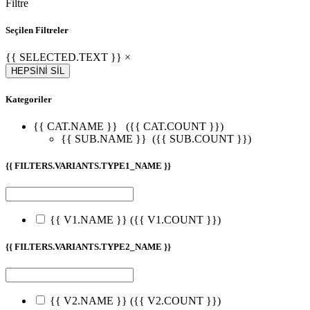
Filtre
Seçilen Filtreler
{{ SELECTED.TEXT }} ×
HEPSİNİ SİL
Kategoriler
{{ CAT.NAME }}
({{ CAT.COUNT }})
{{ SUB.NAME }}
({{ SUB.COUNT }})
{{ FILTERS.VARIANTS.TYPE1_NAME }}
{{ V1.NAME }}
({{ V1.COUNT }})
{{ FILTERS.VARIANTS.TYPE2_NAME }}
{{ V2.NAME }}
({{ V2.COUNT }})