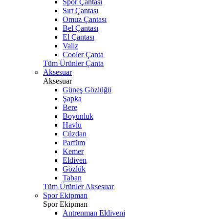
Spor Çantası
Sırt Çantası
Omuz Çantası
Bel Çantası
El Çantası
Valiz
Cooler Çanta
Tüm Ürünler Çanta
Aksesuar
Aksesuar
Güneş Gözlüğü
Şapka
Bere
Boyunluk
Havlu
Cüzdan
Parfüm
Kemer
Eldiven
Gözlük
Taban
Tüm Ürünler Aksesuar
Spor Ekipman
Spor Ekipman
Antrenman Eldiveni