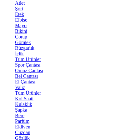
Atlet
Şort
Etek
Elbise
Mayo
Bikini
Çorap
Gömlek
Rüzgarlık
İçlik
Tüm Ürünler
Spor Çantası
Omuz Çantası
Bel Çantası
El Çantası
Valiz
Tüm Ürünler
Kol Saati
Kulaklık
Şapka
Bere
Parfüm
Eldiven
Cüzdan
Gözlük