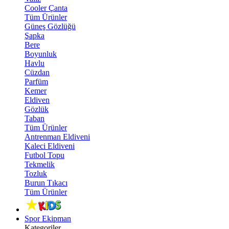
Cooler Çanta
Tüm Ürünler
Güneş Gözlüğü
Şapka
Bere
Boyunluk
Havlu
Cüzdan
Parfüm
Kemer
Eldiven
Gözlük
Taban
Tüm Ürünler
Antrenman Eldiveni
Kaleci Eldiveni
Futbol Topu
Tekmelik
Tozluk
Burun Tıkacı
Tüm Ürünler
Spor Ekipman
Kategoriler