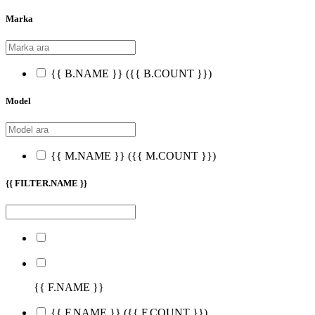
Marka
{{ B.NAME }}
({{ B.COUNT }})
Model
{{ M.NAME }}
({{ M.COUNT }})
{{ FILTER.NAME }}
{{ F.NAME }}
{{ F.NAME }}
({{ F.COUNT }})