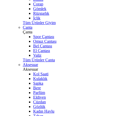
Çorap
Gömlek
Rüzgarlık
İçlik
Tüm Ürünler Giyim
Çanta
Çanta
Spor Çantası
Omuz Çantası
Bel Çantası
El Çantası
Valiz
Tüm Ürünler Çanta
Aksesuar
Aksesuar
Kol Saati
Kulaklık
Şapka
Bere
Parfüm
Eldiven
Cüzdan
Gözlük
Kadın Havlu
Taban