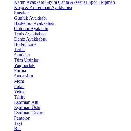
Kadın Ayakkabı
Giyim
Çanta
Aksesuar
Spor Ekipman
Koşu & Antrenman Ayakkabısı
Sneaker
Günlük Ayakkabı
Basketbol Ayakkabısı
Outdoor Ayakkabı
Tenis Ayakkabısı
Deniz Ayakkabısı
Bot&Çizme
Terlik
Sandalet
Tüm Ürünler
Yağmurluk
Forma
Sweatshirt
Mont
Polar
Yelek
Tshirt
Eşofman Altı
Eşofman Üstü
Eşofman Takımı
Pantolon
Tayt
Bra