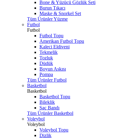
Bone & Yüzücü Gözlük Seti
Burun Tıkacı
Maske & Şnorkel Set
Tüm Ürünler Yüzme
Futbol
Futbol
Futbol Topu
Amerikan Futbol Topu
Kaleci Eldiveni
Tekmelik
Tozluk
Düdük
Boyun Askısı
Pompa
Tüm Ürünler Futbol
Basketbol
Basketbol
Basketbol Topu
Bileklik
Saç Bandı
Tüm Ürünler Basketbol
Voleybol
Voleybol
Voleybol Topu
Dizlik