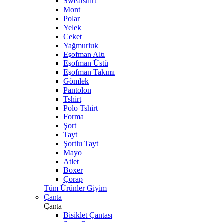
Sweatshirt
Mont
Polar
Yelek
Ceket
Yağmurluk
Eşofman Altı
Eşofman Üstü
Eşofman Takımı
Gömlek
Pantolon
Tshirt
Polo Tshirt
Forma
Şort
Tayt
Şortlu Tayt
Mayo
Atlet
Boxer
Çorap
Tüm Ürünler Giyim
Çanta
Çanta
Bisiklet Çantası