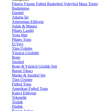
Fitness
Yüzme
Futbol
Basketbol
Voleybol
Masa Tenisi
Badminton
Dambıl
Atlama İpi
Antrenman Eldiveni
Suluk & Matara
Pilates Lastiği
Yoga Mat
Pilates Topu
El Yayı
Tüm Ürünler
Yüzücü Gözlüğü
Bone
Şnorkel
Bone & Yüzücü Gözlük Seti
Burun Tıkacı
Maske & Şnorkel Set
Tüm Ürünler
Futbol Topu
Amerikan Futbol Topu
Kaleci Eldiveni
Tekmelik
Tozluk
Düdük
Boyun Askısı