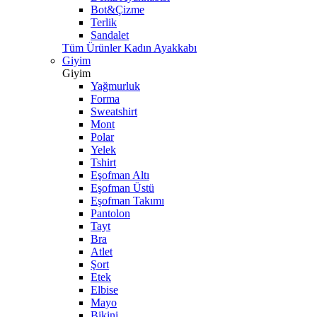
Bot&Çizme
Terlik
Sandalet
Tüm Ürünler Kadın Ayakkabı
Giyim
Giyim
Yağmurluk
Forma
Sweatshirt
Mont
Polar
Yelek
Tshirt
Eşofman Altı
Eşofman Üstü
Eşofman Takımı
Pantolon
Tayt
Bra
Atlet
Şort
Etek
Elbise
Mayo
Bikini