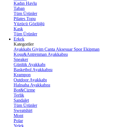
Kadın Havlu
Taban
Tüm Ürünler
Pilates Topu
Yüzücü Gözlüğü
Kask
Tüm Ürünler
Erkek
Kategoriler
Ayakkabı
Giyim
Çanta
Aksesuar
Spor Ekipman
Koşu&Antrenman Ayakkabısı
Sneaker
Günlük Ayakkabı
Basketbol Ayakkabısı
Krampon
Outdoor Ayakkabı
Halısaha Ayakkabısı
Bot&Çizme
Terlik
Sandalet
Tüm Ürünler
Sweatshirt
Mont
Polar
Yelek