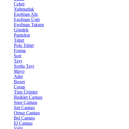
Ceket
Yağmurluk
Eşofman Altı
Eşofman Üstü
Eşofman Takımı
Gömlek
Pantolon
Tshirt
Polo Tshirt
Forma
Şort
Tayt
Şortlu Tayt
Mayo
Atlet
Boxer
Çorap
Tüm Ürünler
Bisiklet Çantası
Spor Çantası
Sırt Çantası
Omuz Çantası
Bel Çantası
El Çantası
Valiz