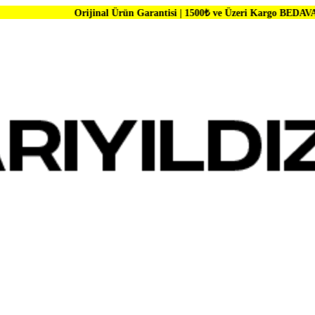
Orijinal Ürün Garantisi | 1500₺ ve Üzeri Kargo BEDAVA | Dünya Marka