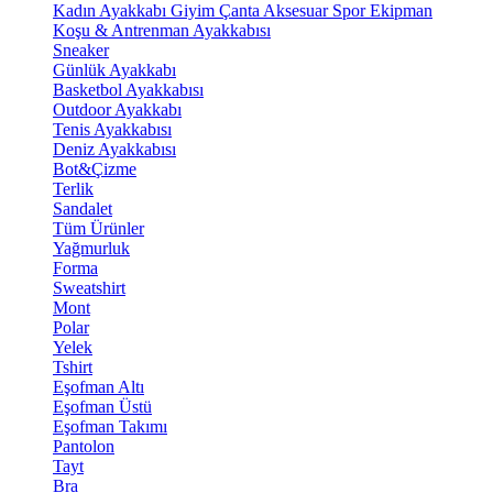
Kadın Ayakkabı
Giyim
Çanta
Aksesuar
Spor Ekipman
Koşu & Antrenman Ayakkabısı
Sneaker
Günlük Ayakkabı
Basketbol Ayakkabısı
Outdoor Ayakkabı
Tenis Ayakkabısı
Deniz Ayakkabısı
Bot&Çizme
Terlik
Sandalet
Tüm Ürünler
Yağmurluk
Forma
Sweatshirt
Mont
Polar
Yelek
Tshirt
Eşofman Altı
Eşofman Üstü
Eşofman Takımı
Pantolon
Tayt
Bra