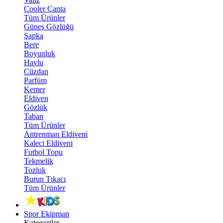
Cooler Çanta
Tüm Ürünler
Güneş Gözlüğü
Şapka
Bere
Boyunluk
Havlu
Cüzdan
Parfüm
Kemer
Eldiven
Gözlük
Taban
Tüm Ürünler
Antrenman Eldiveni
Kaleci Eldiveni
Futbol Topu
Tekmelik
Tozluk
Burun Tıkacı
Tüm Ürünler
Spor Ekipman
Kategoriler