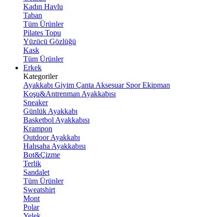
Kadın Havlu
Taban
Tüm Ürünler
Pilates Topu
Yüzücü Gözlüğü
Kask
Tüm Ürünler
Erkek
Kategoriler
Ayakkabı
Giyim
Çanta
Aksesuar
Spor Ekipman
Koşu&Antrenman Ayakkabısı
Sneaker
Günlük Ayakkabı
Basketbol Ayakkabısı
Krampon
Outdoor Ayakkabı
Halısaha Ayakkabısı
Bot&Çizme
Terlik
Sandalet
Tüm Ürünler
Sweatshirt
Mont
Polar
Yelek