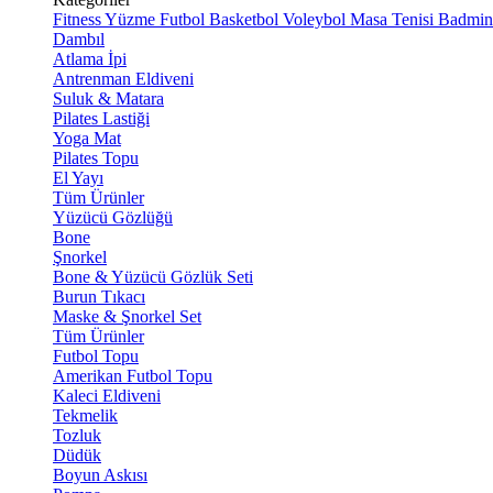
Fitness
Yüzme
Futbol
Basketbol
Voleybol
Masa Tenisi
Badmin
Dambıl
Atlama İpi
Antrenman Eldiveni
Suluk & Matara
Pilates Lastiği
Yoga Mat
Pilates Topu
El Yayı
Tüm Ürünler
Yüzücü Gözlüğü
Bone
Şnorkel
Bone & Yüzücü Gözlük Seti
Burun Tıkacı
Maske & Şnorkel Set
Tüm Ürünler
Futbol Topu
Amerikan Futbol Topu
Kaleci Eldiveni
Tekmelik
Tozluk
Düdük
Boyun Askısı