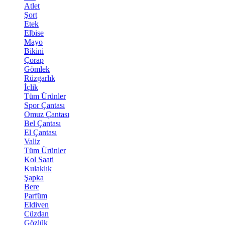
Atlet
Şort
Etek
Elbise
Mayo
Bikini
Çorap
Gömlek
Rüzgarlık
İçlik
Tüm Ürünler
Spor Çantası
Omuz Çantası
Bel Çantası
El Çantası
Valiz
Tüm Ürünler
Kol Saati
Kulaklık
Şapka
Bere
Parfüm
Eldiven
Cüzdan
Gözlük