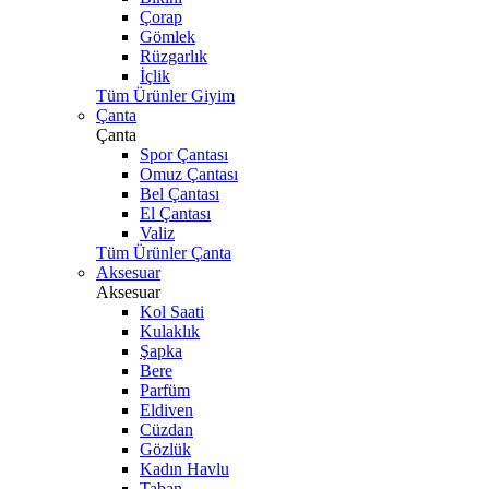
Çorap
Gömlek
Rüzgarlık
İçlik
Tüm Ürünler Giyim
Çanta
Çanta
Spor Çantası
Omuz Çantası
Bel Çantası
El Çantası
Valiz
Tüm Ürünler Çanta
Aksesuar
Aksesuar
Kol Saati
Kulaklık
Şapka
Bere
Parfüm
Eldiven
Cüzdan
Gözlük
Kadın Havlu
Taban