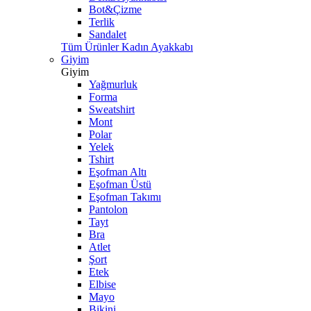
Bot&Çizme
Terlik
Sandalet
Tüm Ürünler Kadın Ayakkabı
Giyim
Giyim
Yağmurluk
Forma
Sweatshirt
Mont
Polar
Yelek
Tshirt
Eşofman Altı
Eşofman Üstü
Eşofman Takımı
Pantolon
Tayt
Bra
Atlet
Şort
Etek
Elbise
Mayo
Bikini