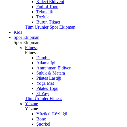
Kaleci Eldiveni
Futbol Topu
Tekmelik
Tozluk
Burun Tıkacı
Tüm Ürünler Spor Ekipman
Kıds
Spor Ekipman
Spor Ekipman
Fitness
Fitness
Dambıl
Atlama İpi
Antrenman Eldiveni
Suluk & Matara
Pilates Lastiği
Yoga Mat
Pilates Topu
El Yayı
Tüm Ürünler Fitness
Yüzme
Yüzme
Yüzücü Gözlüğü
Bone
Şnorkel