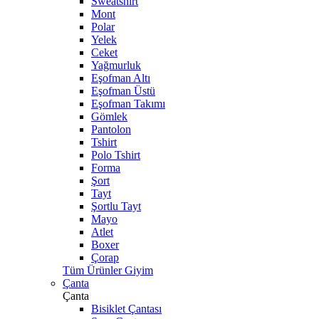
Sweatshirt
Mont
Polar
Yelek
Ceket
Yağmurluk
Eşofman Altı
Eşofman Üstü
Eşofman Takımı
Gömlek
Pantolon
Tshirt
Polo Tshirt
Forma
Şort
Tayt
Şortlu Tayt
Mayo
Atlet
Boxer
Çorap
Tüm Ürünler Giyim
Çanta
Çanta
Bisiklet Çantası