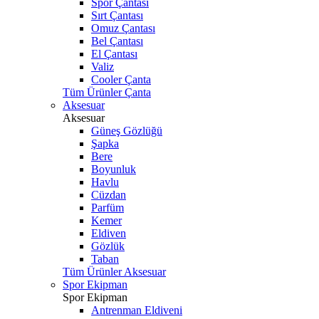
Spor Çantası
Sırt Çantası
Omuz Çantası
Bel Çantası
El Çantası
Valiz
Cooler Çanta
Tüm Ürünler Çanta
Aksesuar
Aksesuar
Güneş Gözlüğü
Şapka
Bere
Boyunluk
Havlu
Cüzdan
Parfüm
Kemer
Eldiven
Gözlük
Taban
Tüm Ürünler Aksesuar
Spor Ekipman
Spor Ekipman
Antrenman Eldiveni