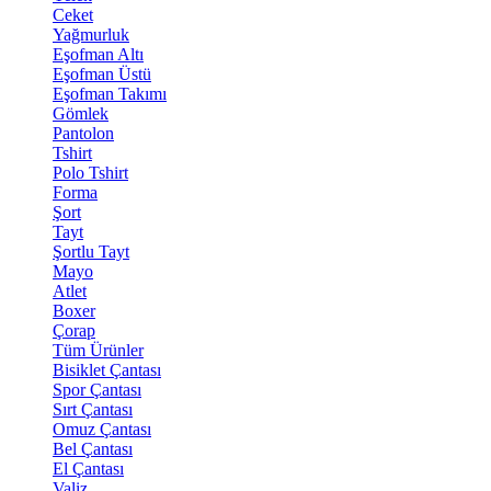
Ceket
Yağmurluk
Eşofman Altı
Eşofman Üstü
Eşofman Takımı
Gömlek
Pantolon
Tshirt
Polo Tshirt
Forma
Şort
Tayt
Şortlu Tayt
Mayo
Atlet
Boxer
Çorap
Tüm Ürünler
Bisiklet Çantası
Spor Çantası
Sırt Çantası
Omuz Çantası
Bel Çantası
El Çantası
Valiz