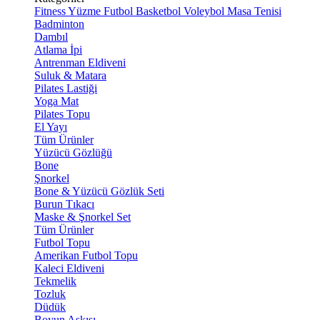
Fitness
Yüzme
Futbol
Basketbol
Voleybol
Masa Tenisi
Badminton
Dambıl
Atlama İpi
Antrenman Eldiveni
Suluk & Matara
Pilates Lastiği
Yoga Mat
Pilates Topu
El Yayı
Tüm Ürünler
Yüzücü Gözlüğü
Bone
Şnorkel
Bone & Yüzücü Gözlük Seti
Burun Tıkacı
Maske & Şnorkel Set
Tüm Ürünler
Futbol Topu
Amerikan Futbol Topu
Kaleci Eldiveni
Tekmelik
Tozluk
Düdük
Boyun Askısı