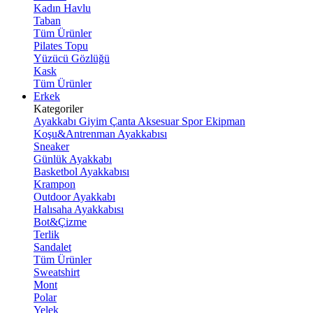
Kadın Havlu
Taban
Tüm Ürünler
Pilates Topu
Yüzücü Gözlüğü
Kask
Tüm Ürünler
Erkek
Kategoriler
Ayakkabı
Giyim
Çanta
Aksesuar
Spor Ekipman
Koşu&Antrenman Ayakkabısı
Sneaker
Günlük Ayakkabı
Basketbol Ayakkabısı
Krampon
Outdoor Ayakkabı
Halısaha Ayakkabısı
Bot&Çizme
Terlik
Sandalet
Tüm Ürünler
Sweatshirt
Mont
Polar
Yelek