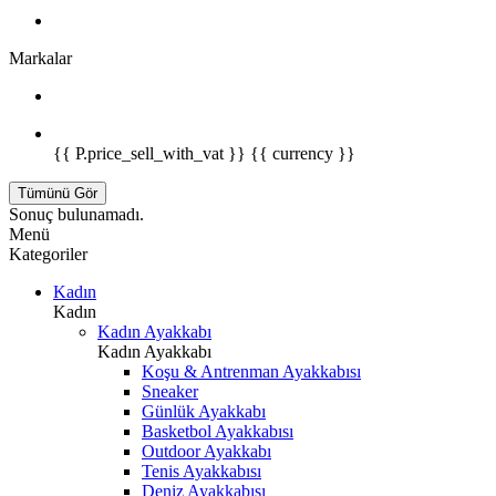
Markalar
{{ P.price_sell_with_vat }} {{ currency }}
Tümünü Gör
Sonuç bulunamadı.
Menü
Kategoriler
Kadın
Kadın
Kadın Ayakkabı
Kadın Ayakkabı
Koşu & Antrenman Ayakkabısı
Sneaker
Günlük Ayakkabı
Basketbol Ayakkabısı
Outdoor Ayakkabı
Tenis Ayakkabısı
Deniz Ayakkabısı