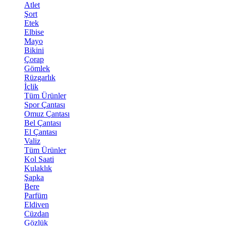
Atlet
Şort
Etek
Elbise
Mayo
Bikini
Çorap
Gömlek
Rüzgarlık
İçlik
Tüm Ürünler
Spor Çantası
Omuz Çantası
Bel Çantası
El Çantası
Valiz
Tüm Ürünler
Kol Saati
Kulaklık
Şapka
Bere
Parfüm
Eldiven
Cüzdan
Gözlük