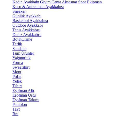
Kadın Ayakkabı
Giyim
Çanta
Aksesuar
Spor Ekipman
Koşu & Antrenman Ayakkabısı
Sneaker
Günlük Ayakkabı
Basketbol Ayakkabısı
Outdoor Ayakkabı
Tenis Ayakkabısı
Deniz Ayakkabısı
Bot&Çizme
Terlik
Sandalet
Tüm Ürünler
Yağmurluk
Forma
Sweatshirt
Mont
Polar
Yelek
Tshirt
Eşofman Altı
Eşofman Üstü
Eşofman Takımı
Pantolon
Tayt
Bra