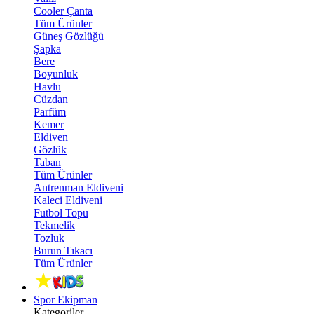
Cooler Çanta
Tüm Ürünler
Güneş Gözlüğü
Şapka
Bere
Boyunluk
Havlu
Cüzdan
Parfüm
Kemer
Eldiven
Gözlük
Taban
Tüm Ürünler
Antrenman Eldiveni
Kaleci Eldiveni
Futbol Topu
Tekmelik
Tozluk
Burun Tıkacı
Tüm Ürünler
Spor Ekipman
Kategoriler