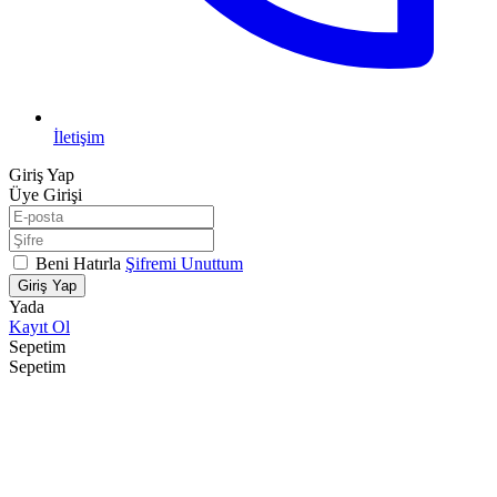
İletişim
Giriş Yap
Üye Girişi
Beni Hatırla
Şifremi Unuttum
Giriş Yap
Yada
Kayıt Ol
Sepetim
Sepetim