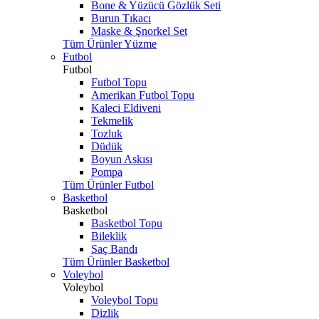
Bone & Yüzücü Gözlük Seti
Burun Tıkacı
Maske & Şnorkel Set
Tüm Ürünler Yüzme
Futbol
Futbol
Futbol Topu
Amerikan Futbol Topu
Kaleci Eldiveni
Tekmelik
Tozluk
Düdük
Boyun Askısı
Pompa
Tüm Ürünler Futbol
Basketbol
Basketbol
Basketbol Topu
Bileklik
Saç Bandı
Tüm Ürünler Basketbol
Voleybol
Voleybol
Voleybol Topu
Dizlik