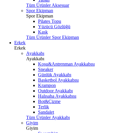
Tüm Ürünler Aksesuar
Spor Ekipman
Spor Ekipman
Pilates Topu
Yüzücü Gözlüğü
Kask
Tüm Ürünler Spor Ekipman
Erkek
Erkek
Ayakkabı
Ayakkabı
Koşu&Antrenman Ayakkabısı
Sneaker
Günlük Ayakkabı
Basketbol Ayakkabısı
Krampon
Outdoor Ayakkabı
Halısaha Ayakkabısı
Bot&Çizme
Terlik
Sandalet
Tüm Ürünler Ayakkabı
Giyim
Giyim