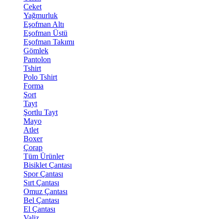
Ceket
Yağmurluk
Eşofman Altı
Eşofman Üstü
Eşofman Takımı
Gömlek
Pantolon
Tshirt
Polo Tshirt
Forma
Şort
Tayt
Şortlu Tayt
Mayo
Atlet
Boxer
Çorap
Tüm Ürünler
Bisiklet Çantası
Spor Çantası
Sırt Çantası
Omuz Çantası
Bel Çantası
El Çantası
Valiz