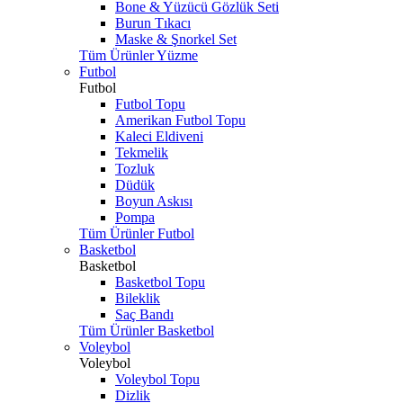
Bone & Yüzücü Gözlük Seti
Burun Tıkacı
Maske & Şnorkel Set
Tüm Ürünler Yüzme
Futbol
Futbol
Futbol Topu
Amerikan Futbol Topu
Kaleci Eldiveni
Tekmelik
Tozluk
Düdük
Boyun Askısı
Pompa
Tüm Ürünler Futbol
Basketbol
Basketbol
Basketbol Topu
Bileklik
Saç Bandı
Tüm Ürünler Basketbol
Voleybol
Voleybol
Voleybol Topu
Dizlik