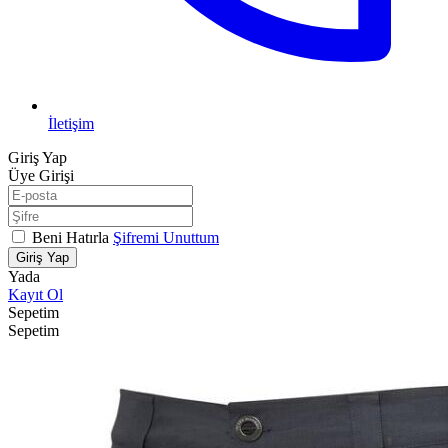
İletişim
Giriş Yap
Üye Girişi
Beni Hatırla
Şifremi Unuttum
Giriş Yap
Yada
Kayıt Ol
Sepetim
Sepetim