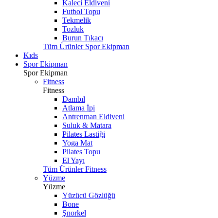
Kaleci Eldiveni
Futbol Topu
Tekmelik
Tozluk
Burun Tıkacı
Tüm Ürünler Spor Ekipman
Kıds
Spor Ekipman
Spor Ekipman
Fitness
Fitness
Dambıl
Atlama İpi
Antrenman Eldiveni
Suluk & Matara
Pilates Lastiği
Yoga Mat
Pilates Topu
El Yayı
Tüm Ürünler Fitness
Yüzme
Yüzme
Yüzücü Gözlüğü
Bone
Şnorkel