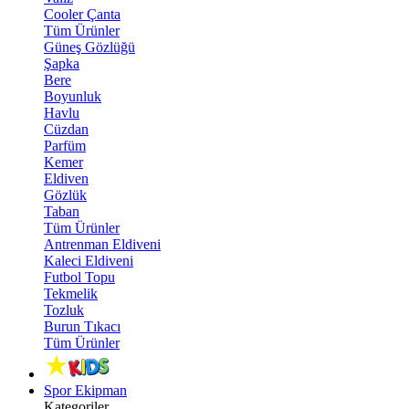
Cooler Çanta
Tüm Ürünler
Güneş Gözlüğü
Şapka
Bere
Boyunluk
Havlu
Cüzdan
Parfüm
Kemer
Eldiven
Gözlük
Taban
Tüm Ürünler
Antrenman Eldiveni
Kaleci Eldiveni
Futbol Topu
Tekmelik
Tozluk
Burun Tıkacı
Tüm Ürünler
Spor Ekipman
Kategoriler