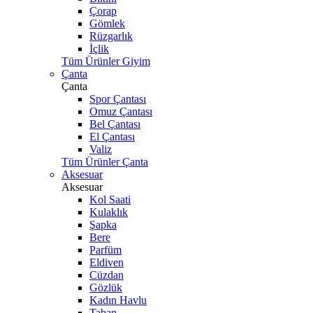
Çorap
Gömlek
Rüzgarlık
İçlik
Tüm Ürünler Giyim
Çanta
Çanta
Spor Çantası
Omuz Çantası
Bel Çantası
El Çantası
Valiz
Tüm Ürünler Çanta
Aksesuar
Aksesuar
Kol Saati
Kulaklık
Şapka
Bere
Parfüm
Eldiven
Cüzdan
Gözlük
Kadın Havlu
Taban