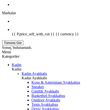
Markalar
{{ P.price_sell_with_vat }} {{ currency }}
Tümünü Gör
Sonuç bulunamadı.
Menü
Kategoriler
Kadın
Kadın
Kadın Ayakkabı
Kadın Ayakkabı
Koşu & Antrenman Ayakkabısı
Sneaker
Günlük Ayakkabı
Basketbol Ayakkabısı
Outdoor Ayakkabı
Tenis Ayakkabısı
Deniz Ayakkabısı