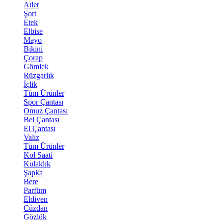
Atlet
Şort
Etek
Elbise
Mayo
Bikini
Çorap
Gömlek
Rüzgarlık
İçlik
Tüm Ürünler
Spor Çantası
Omuz Çantası
Bel Çantası
El Çantası
Valiz
Tüm Ürünler
Kol Saati
Kulaklık
Şapka
Bere
Parfüm
Eldiven
Cüzdan
Gözlük