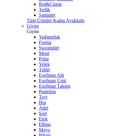
Bot&Çizme
Terlik
Sandalet
Tüm Ürünler Kadın Ayakkabı
Giyim
Giyim
Yağmurluk
Forma
Sweatshirt
Mont
Polar
Yelek
Tshirt
Eşofman Altı
Eşofman Üstü
Eşofman Takımı
Pantolon
Tayt
Bra
Atlet
Şort
Etek
Elbise
Mayo
Bikini