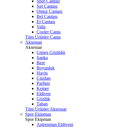
Spor Çantası
Sırt Çantası
Omuz Çantası
Bel Çantası
El Çantası
Valiz
Cooler Çanta
Tüm Ürünler Çanta
Aksesuar
Aksesuar
Güneş Gözlüğü
Şapka
Bere
Boyunluk
Havlu
Cüzdan
Parfüm
Kemer
Eldiven
Gözlük
Taban
Tüm Ürünler Aksesuar
Spor Ekipman
Spor Ekipman
Antrenman Eldiveni