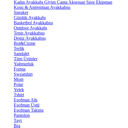
Kadın Ayakkabı
Giyim
Çanta
Aksesuar
Spor Ekipman
Koşu & Antrenman Ayakkabısı
Sneaker
Günlük Ayakkabı
Basketbol Ayakkabısı
Outdoor Ayakkabı
Tenis Ayakkabısı
Deniz Ayakkabısı
Bot&Çizme
Terlik
Sandalet
Tüm Ürünler
Yağmurluk
Forma
Sweatshirt
Mont
Polar
Yelek
Tshirt
Eşofman Altı
Eşofman Üstü
Eşofman Takımı
Pantolon
Tayt
Bra