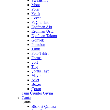
Sweatshirt
Mont
Polar
Yelek
Ceket
Yağmurluk
Eşofman Altı
Eşofman Üstü
Eşofman Takımı
Gömlek
Pantolon
Tshirt
Polo Tshirt
Forma
Şort
Tayt
Şortlu Tayt
Mayo
Atlet
Boxer
Çorap
Tüm Ürünler Giyim
Çanta
Çanta
Bisiklet Çantası