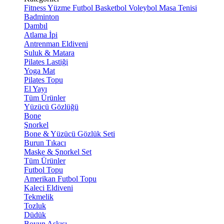
Fitness
Yüzme
Futbol
Basketbol
Voleybol
Masa Tenisi
Badminton
Dambıl
Atlama İpi
Antrenman Eldiveni
Suluk & Matara
Pilates Lastiği
Yoga Mat
Pilates Topu
El Yayı
Tüm Ürünler
Yüzücü Gözlüğü
Bone
Şnorkel
Bone & Yüzücü Gözlük Seti
Burun Tıkacı
Maske & Şnorkel Set
Tüm Ürünler
Futbol Topu
Amerikan Futbol Topu
Kaleci Eldiveni
Tekmelik
Tozluk
Düdük
Boyun Askısı