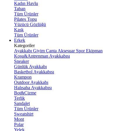
Kadın Havlu
Taban
Tüm Ürünler
Pilates Topu
Yüzücü Gözlüğü
Kask
Tüm Ürünler
Erkek
Kategoriler
Ayakkabı
Giyim
Çanta
Aksesuar
Spor Ekipman
Koşu&Antrenman Ayakkabısı
Sneaker
Günlük Ayakkabı
Basketbol Ayakkabısı
Krampon
Outdoor Ayakkabı
Halısaha Ayakkabısı
Bot&Çizme
Terlik
Sandalet
Tüm Ürünler
Sweatshirt
Mont
Polar
Yelek