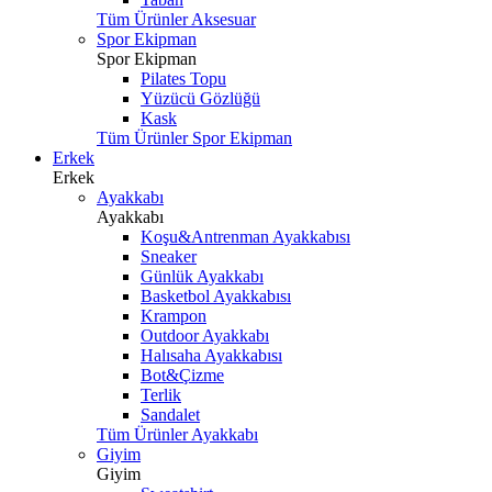
Tüm Ürünler Aksesuar
Spor Ekipman
Spor Ekipman
Pilates Topu
Yüzücü Gözlüğü
Kask
Tüm Ürünler Spor Ekipman
Erkek
Erkek
Ayakkabı
Ayakkabı
Koşu&Antrenman Ayakkabısı
Sneaker
Günlük Ayakkabı
Basketbol Ayakkabısı
Krampon
Outdoor Ayakkabı
Halısaha Ayakkabısı
Bot&Çizme
Terlik
Sandalet
Tüm Ürünler Ayakkabı
Giyim
Giyim