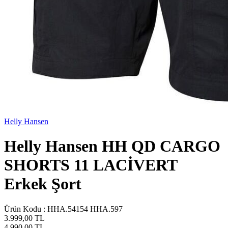
Helly Hansen
Helly Hansen HH QD CARGO
SHORTS 11 LACİVERT
Erkek Şort
Ürün Kodu :
HHA.54154 HHA.597
3.999,00
TL
4.990,00
TL