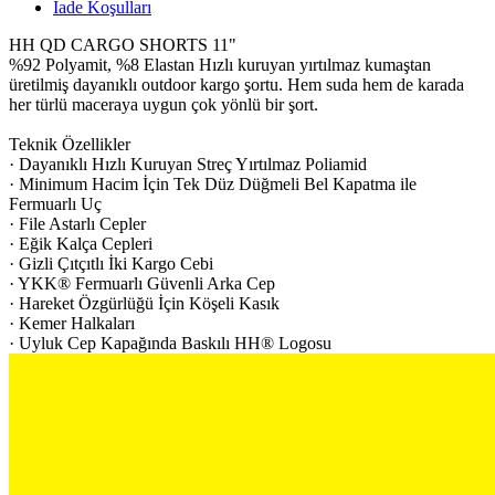
İade Koşulları
HH QD CARGO SHORTS 11"
%92 Polyamit, %8 Elastan Hızlı kuruyan yırtılmaz kumaştan
üretilmiş dayanıklı outdoor kargo şortu. Hem suda hem de karada
her türlü maceraya uygun çok yönlü bir şort.
Teknik Özellikler
· Dayanıklı Hızlı Kuruyan Streç Yırtılmaz Poliamid
· Minimum Hacim İçin Tek Düz Düğmeli Bel Kapatma ile
Fermuarlı Uç
· File Astarlı Cepler
· Eğik Kalça Cepleri
· Gizli Çıtçıtlı İki Kargo Cebi
· YKK® Fermuarlı Güvenli Arka Cep
· Hareket Özgürlüğü İçin Köşeli Kasık
· Kemer Halkaları
· Uyluk Cep Kapağında Baskılı HH® Logosu