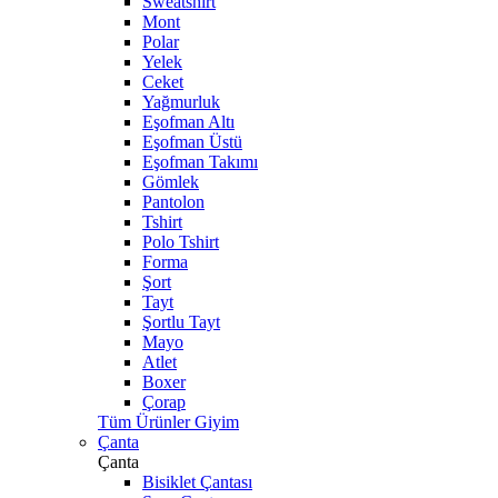
Sweatshirt
Mont
Polar
Yelek
Ceket
Yağmurluk
Eşofman Altı
Eşofman Üstü
Eşofman Takımı
Gömlek
Pantolon
Tshirt
Polo Tshirt
Forma
Şort
Tayt
Şortlu Tayt
Mayo
Atlet
Boxer
Çorap
Tüm Ürünler Giyim
Çanta
Çanta
Bisiklet Çantası