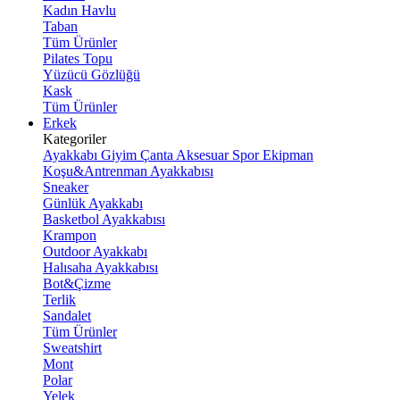
Kadın Havlu
Taban
Tüm Ürünler
Pilates Topu
Yüzücü Gözlüğü
Kask
Tüm Ürünler
Erkek
Kategoriler
Ayakkabı
Giyim
Çanta
Aksesuar
Spor Ekipman
Koşu&Antrenman Ayakkabısı
Sneaker
Günlük Ayakkabı
Basketbol Ayakkabısı
Krampon
Outdoor Ayakkabı
Halısaha Ayakkabısı
Bot&Çizme
Terlik
Sandalet
Tüm Ürünler
Sweatshirt
Mont
Polar
Yelek