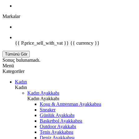
Markalar
{{ P.price_sell_with_vat }} {{ currency }}
Tümünü Gör
Sonuç bulunamadı.
Menü
Kategoriler
Kadın
Kadın
Kadın Ayakkabı
Kadın Ayakkabı
Koşu & Antrenman Ayakkabısı
Sneaker
Günlük Ayakkabı
Basketbol Ayakkabısı
Outdoor Ayakkabı
Tenis Ayakkabısı
Deniz Ayakkabısı