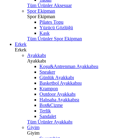
Tüm Ürünler Aksesuar
Spor Ekipman
Spor Ekipman
Pilates Topu
Yüzücü Gözlüğü
Kask
Tüm Ürünler Spor Ekipman
Erkek
Erkek
Ayakkabı
Ayakkabı
Koşu&Antrenman Ayakkabısı
Sneaker
Günlük Ayakkabı
Basketbol Ayakkabısı
Krampon
Outdoor Ayakkabı
Halısaha Ayakkabısı
Bot&Çizme
Terlik
Sandalet
Tüm Ürünler Ayakkabı
Giyim
Giyim