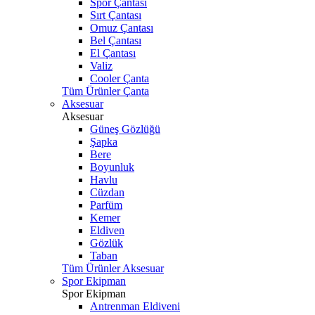
Spor Çantası
Sırt Çantası
Omuz Çantası
Bel Çantası
El Çantası
Valiz
Cooler Çanta
Tüm Ürünler Çanta
Aksesuar
Aksesuar
Güneş Gözlüğü
Şapka
Bere
Boyunluk
Havlu
Cüzdan
Parfüm
Kemer
Eldiven
Gözlük
Taban
Tüm Ürünler Aksesuar
Spor Ekipman
Spor Ekipman
Antrenman Eldiveni