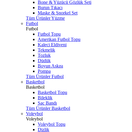
Bone & Yüzücü Gözlük Seti
Burun Tıkacı
Maske & Şnorkel Set
Tüm Ürünler Yüzme
Futbol
Futbol
Futbol Topu
Amerikan Futbol Topu
Kaleci Eldiveni
Tekmelik
Tozluk
Düdük
Boyun Askısı
Pompa
Tüm Ürünler Futbol
Basketbol
Basketbol
Basketbol Topu
Bileklik
Saç Bandı
Tüm Ürünler Basketbol
Voleybol
Voleybol
Voleybol Topu
Dizlik