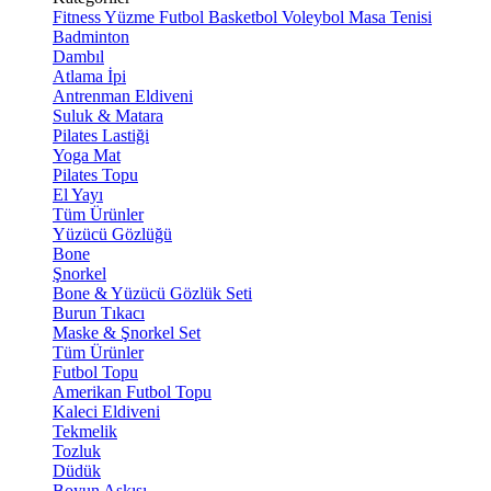
Fitness
Yüzme
Futbol
Basketbol
Voleybol
Masa Tenisi
Badminton
Dambıl
Atlama İpi
Antrenman Eldiveni
Suluk & Matara
Pilates Lastiği
Yoga Mat
Pilates Topu
El Yayı
Tüm Ürünler
Yüzücü Gözlüğü
Bone
Şnorkel
Bone & Yüzücü Gözlük Seti
Burun Tıkacı
Maske & Şnorkel Set
Tüm Ürünler
Futbol Topu
Amerikan Futbol Topu
Kaleci Eldiveni
Tekmelik
Tozluk
Düdük
Boyun Askısı