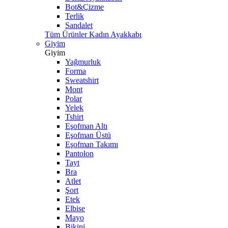
Bot&Çizme
Terlik
Sandalet
Tüm Ürünler Kadın Ayakkabı
Giyim
Giyim
Yağmurluk
Forma
Sweatshirt
Mont
Polar
Yelek
Tshirt
Eşofman Altı
Eşofman Üstü
Eşofman Takımı
Pantolon
Tayt
Bra
Atlet
Şort
Etek
Elbise
Mayo
Bikini