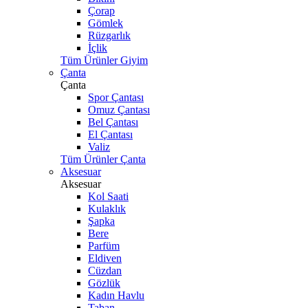
Çorap
Gömlek
Rüzgarlık
İçlik
Tüm Ürünler Giyim
Çanta
Çanta
Spor Çantası
Omuz Çantası
Bel Çantası
El Çantası
Valiz
Tüm Ürünler Çanta
Aksesuar
Aksesuar
Kol Saati
Kulaklık
Şapka
Bere
Parfüm
Eldiven
Cüzdan
Gözlük
Kadın Havlu
Taban