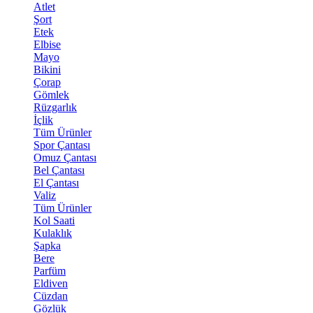
Atlet
Şort
Etek
Elbise
Mayo
Bikini
Çorap
Gömlek
Rüzgarlık
İçlik
Tüm Ürünler
Spor Çantası
Omuz Çantası
Bel Çantası
El Çantası
Valiz
Tüm Ürünler
Kol Saati
Kulaklık
Şapka
Bere
Parfüm
Eldiven
Cüzdan
Gözlük