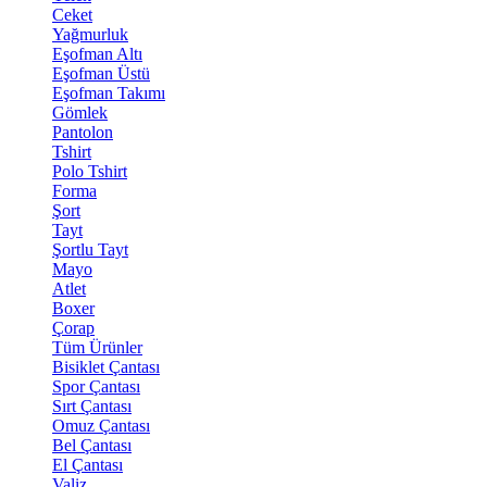
Ceket
Yağmurluk
Eşofman Altı
Eşofman Üstü
Eşofman Takımı
Gömlek
Pantolon
Tshirt
Polo Tshirt
Forma
Şort
Tayt
Şortlu Tayt
Mayo
Atlet
Boxer
Çorap
Tüm Ürünler
Bisiklet Çantası
Spor Çantası
Sırt Çantası
Omuz Çantası
Bel Çantası
El Çantası
Valiz