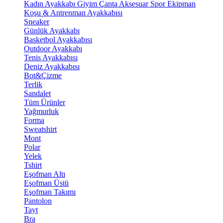
Kadın Ayakkabı
Giyim
Çanta
Aksesuar
Spor Ekipman
Koşu & Antrenman Ayakkabısı
Sneaker
Günlük Ayakkabı
Basketbol Ayakkabısı
Outdoor Ayakkabı
Tenis Ayakkabısı
Deniz Ayakkabısı
Bot&Çizme
Terlik
Sandalet
Tüm Ürünler
Yağmurluk
Forma
Sweatshirt
Mont
Polar
Yelek
Tshirt
Eşofman Altı
Eşofman Üstü
Eşofman Takımı
Pantolon
Tayt
Bra