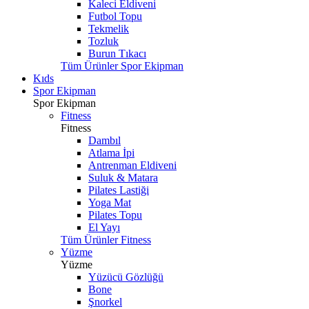
Kaleci Eldiveni
Futbol Topu
Tekmelik
Tozluk
Burun Tıkacı
Tüm Ürünler Spor Ekipman
Kıds
Spor Ekipman
Spor Ekipman
Fitness
Fitness
Dambıl
Atlama İpi
Antrenman Eldiveni
Suluk & Matara
Pilates Lastiği
Yoga Mat
Pilates Topu
El Yayı
Tüm Ürünler Fitness
Yüzme
Yüzme
Yüzücü Gözlüğü
Bone
Şnorkel