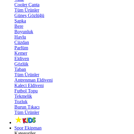
Cooler Çanta
Tüm Ürünler
Güneş Gözlüğü
Şapka
Bere
Boyunluk
Havlu
Cüzdan
Parfüm
Kemer
Eldiven
Gözlük
Taban
Tüm Ürünler
Antrenman Eldiveni
Kaleci Eldiveni
Futbol Topu
Tekmelik
Tozluk
Burun Tıkacı
Tüm Ürünler
Spor Ekipman
Kategoriler