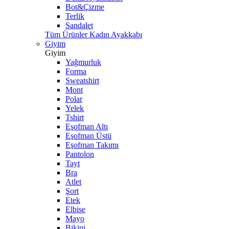
Bot&Çizme
Terlik
Sandalet
Tüm Ürünler Kadın Ayakkabı
Giyim
Giyim
Yağmurluk
Forma
Sweatshirt
Mont
Polar
Yelek
Tshirt
Eşofman Altı
Eşofman Üstü
Eşofman Takımı
Pantolon
Tayt
Bra
Atlet
Şort
Etek
Elbise
Mayo
Bikini