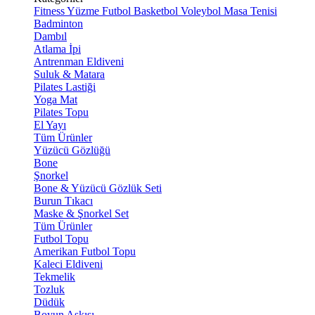
Fitness
Yüzme
Futbol
Basketbol
Voleybol
Masa Tenisi
Badminton
Dambıl
Atlama İpi
Antrenman Eldiveni
Suluk & Matara
Pilates Lastiği
Yoga Mat
Pilates Topu
El Yayı
Tüm Ürünler
Yüzücü Gözlüğü
Bone
Şnorkel
Bone & Yüzücü Gözlük Seti
Burun Tıkacı
Maske & Şnorkel Set
Tüm Ürünler
Futbol Topu
Amerikan Futbol Topu
Kaleci Eldiveni
Tekmelik
Tozluk
Düdük
Boyun Askısı