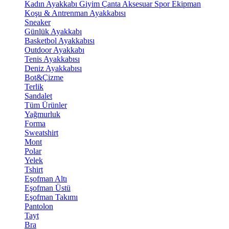
Kadın Ayakkabı
Giyim
Çanta
Aksesuar
Spor Ekipman
Koşu & Antrenman Ayakkabısı
Sneaker
Günlük Ayakkabı
Basketbol Ayakkabısı
Outdoor Ayakkabı
Tenis Ayakkabısı
Deniz Ayakkabısı
Bot&Çizme
Terlik
Sandalet
Tüm Ürünler
Yağmurluk
Forma
Sweatshirt
Mont
Polar
Yelek
Tshirt
Eşofman Altı
Eşofman Üstü
Eşofman Takımı
Pantolon
Tayt
Bra