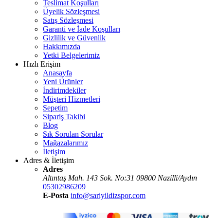
Teslimat Koşulları
Üyelik Sözleşmesi
Satış Sözleşmesi
Garanti ve İade Koşulları
Gizlilik ve Güvenlik
Hakkımızda
Yetki Belgelerimiz
Hızlı Erişim
Anasayfa
Yeni Ürünler
İndirimdekiler
Müşteri Hizmetleri
Sepetim
Sipariş Takibi
Blog
Sık Sorulan Sorular
Mağazalarımız
İletişim
Adres & İletişim
Adres
Altıntaş Mah. 143 Sok. No:31 09800 Nazilli/Aydın
05302986209
E-Posta
info@sariyildizspor.com