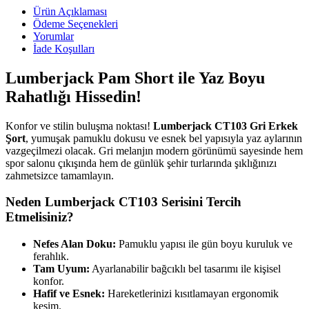
Ürün Açıklaması
Ödeme Seçenekleri
Yorumlar
İade Koşulları
Lumberjack Pam Short ile Yaz Boyu
Rahatlığı Hissedin!
Konfor ve stilin buluşma noktası!
Lumberjack CT103 Gri Erkek
Şort
, yumuşak pamuklu dokusu ve esnek bel yapısıyla yaz aylarının
vazgeçilmezi olacak. Gri melanjın modern görünümü sayesinde hem
spor salonu çıkışında hem de günlük şehir turlarında şıklığınızı
zahmetsizce tamamlayın.
Neden Lumberjack CT103 Serisini Tercih
Etmelisiniz?
Nefes Alan Doku:
Pamuklu yapısı ile gün boyu kuruluk ve
ferahlık.
Tam Uyum:
Ayarlanabilir bağcıklı bel tasarımı ile kişisel
konfor.
Hafif ve Esnek:
Hareketlerinizi kısıtlamayan ergonomik
kesim.