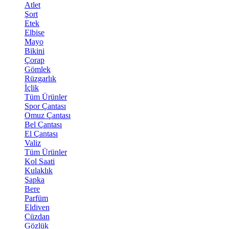
Atlet
Şort
Etek
Elbise
Mayo
Bikini
Çorap
Gömlek
Rüzgarlık
İçlik
Tüm Ürünler
Spor Çantası
Omuz Çantası
Bel Çantası
El Çantası
Valiz
Tüm Ürünler
Kol Saati
Kulaklık
Şapka
Bere
Parfüm
Eldiven
Cüzdan
Gözlük