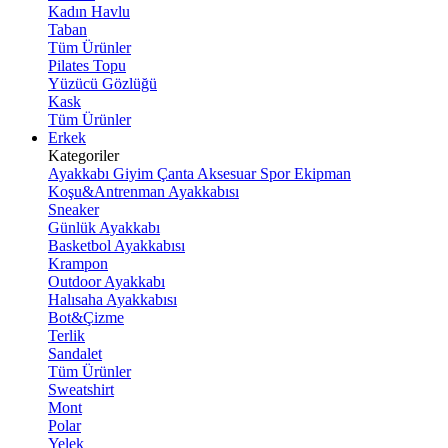
Kadın Havlu
Taban
Tüm Ürünler
Pilates Topu
Yüzücü Gözlüğü
Kask
Tüm Ürünler
Erkek
Kategoriler
Ayakkabı
Giyim
Çanta
Aksesuar
Spor Ekipman
Koşu&Antrenman Ayakkabısı
Sneaker
Günlük Ayakkabı
Basketbol Ayakkabısı
Krampon
Outdoor Ayakkabı
Halısaha Ayakkabısı
Bot&Çizme
Terlik
Sandalet
Tüm Ürünler
Sweatshirt
Mont
Polar
Yelek