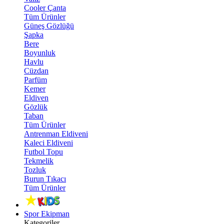
Cooler Çanta
Tüm Ürünler
Güneş Gözlüğü
Şapka
Bere
Boyunluk
Havlu
Cüzdan
Parfüm
Kemer
Eldiven
Gözlük
Taban
Tüm Ürünler
Antrenman Eldiveni
Kaleci Eldiveni
Futbol Topu
Tekmelik
Tozluk
Burun Tıkacı
Tüm Ürünler
Spor Ekipman
Kategoriler