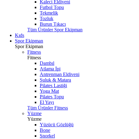
Kaleci Eldiveni
Futbol Topu
Tekmelik
Tozluk
Burun Tıkacı
Tüm Ürünler Spor Ekipman
Kıds
Spor Ekipman
Spor Ekipman
Fitness
Fitness
Dambıl
Atlama İpi
Antrenman Eldiveni
Suluk & Matara
Pilates Lastiği
Yoga Mat
Pilates Topu
El Yayı
Tüm Ürünler Fitness
Yüzme
Yüzme
Yüzücü Gözlüğü
Bone
Şnorkel