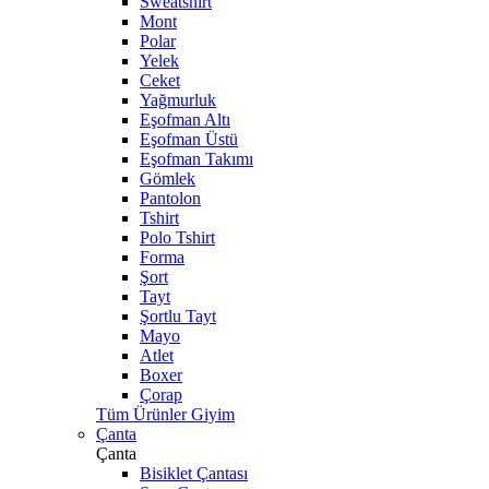
Sweatshirt
Mont
Polar
Yelek
Ceket
Yağmurluk
Eşofman Altı
Eşofman Üstü
Eşofman Takımı
Gömlek
Pantolon
Tshirt
Polo Tshirt
Forma
Şort
Tayt
Şortlu Tayt
Mayo
Atlet
Boxer
Çorap
Tüm Ürünler Giyim
Çanta
Çanta
Bisiklet Çantası