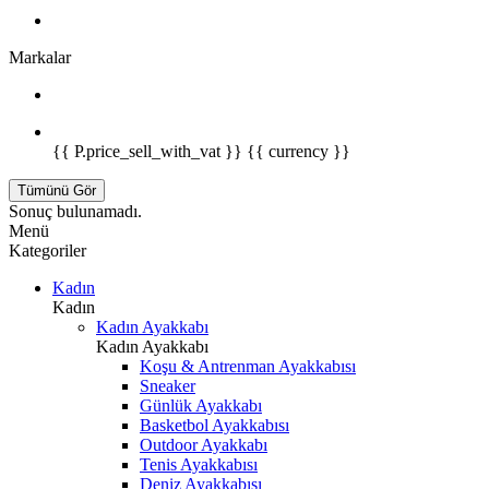
Markalar
{{ P.price_sell_with_vat }} {{ currency }}
Tümünü Gör
Sonuç bulunamadı.
Menü
Kategoriler
Kadın
Kadın
Kadın Ayakkabı
Kadın Ayakkabı
Koşu & Antrenman Ayakkabısı
Sneaker
Günlük Ayakkabı
Basketbol Ayakkabısı
Outdoor Ayakkabı
Tenis Ayakkabısı
Deniz Ayakkabısı