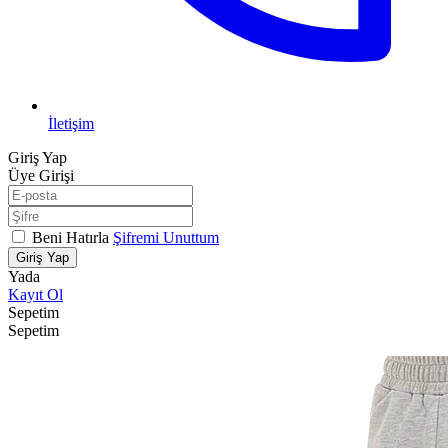
İletişim
Giriş Yap
Üye Girişi
Beni Hatırla
Şifremi Unuttum
Giriş Yap
Yada
Kayıt Ol
Sepetim
Sepetim