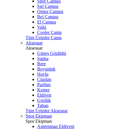
Spor Çantası
Sırt Çantası
Omuz Çantası
Bel Çantası
El Çantası
Valiz
Cooler Çanta
Tüm Ürünler Çanta
Aksesuar
Aksesuar
Güneş Gözlüğü
Şapka
Bere
Boyunluk
Havlu
Cüzdan
Parfüm
Kemer
Eldiven
Gözlük
Taban
Tüm Ürünler Aksesuar
Spor Ekipman
Spor Ekipman
Antrenman Eldiveni