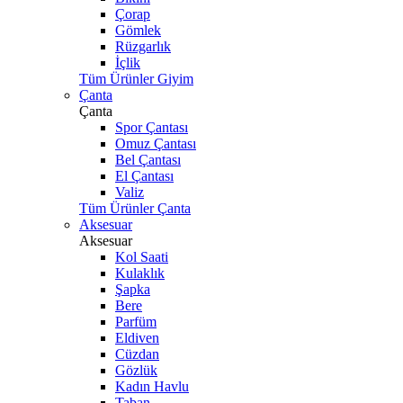
Çorap
Gömlek
Rüzgarlık
İçlik
Tüm Ürünler Giyim
Çanta
Çanta
Spor Çantası
Omuz Çantası
Bel Çantası
El Çantası
Valiz
Tüm Ürünler Çanta
Aksesuar
Aksesuar
Kol Saati
Kulaklık
Şapka
Bere
Parfüm
Eldiven
Cüzdan
Gözlük
Kadın Havlu
Taban