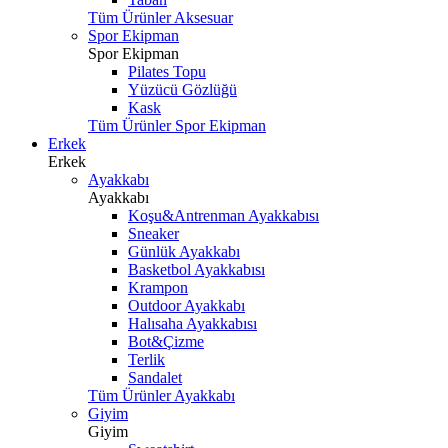
Tüm Ürünler Aksesuar
Spor Ekipman
Spor Ekipman
Pilates Topu
Yüzücü Gözlüğü
Kask
Tüm Ürünler Spor Ekipman
Erkek
Erkek
Ayakkabı
Ayakkabı
Koşu&Antrenman Ayakkabısı
Sneaker
Günlük Ayakkabı
Basketbol Ayakkabısı
Krampon
Outdoor Ayakkabı
Halısaha Ayakkabısı
Bot&Çizme
Terlik
Sandalet
Tüm Ürünler Ayakkabı
Giyim
Giyim