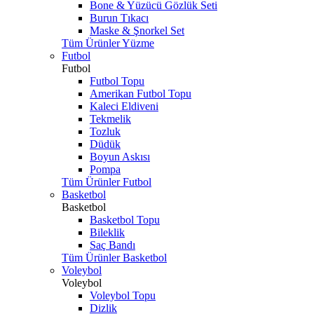
Bone & Yüzücü Gözlük Seti
Burun Tıkacı
Maske & Şnorkel Set
Tüm Ürünler Yüzme
Futbol
Futbol
Futbol Topu
Amerikan Futbol Topu
Kaleci Eldiveni
Tekmelik
Tozluk
Düdük
Boyun Askısı
Pompa
Tüm Ürünler Futbol
Basketbol
Basketbol
Basketbol Topu
Bileklik
Saç Bandı
Tüm Ürünler Basketbol
Voleybol
Voleybol
Voleybol Topu
Dizlik