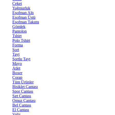
Ceket
Yağmurluk
Eşofman Altı
Eşofman Üstü
Eşofman Takımı
Gömlek
Pantolon
Tshirt
Polo Tshirt
Forma
Şort
Tayt
Şortlu Tayt
Mayo
Atlet
Boxer
Çorap
Tüm Ürünler
Bisiklet Çantası
Spor Çantası
Sırt Çantası
Omuz Çantası
Bel Çantası
El Çantası
Valiz