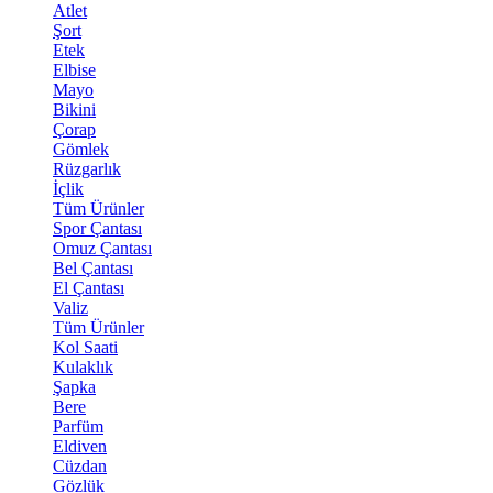
Atlet
Şort
Etek
Elbise
Mayo
Bikini
Çorap
Gömlek
Rüzgarlık
İçlik
Tüm Ürünler
Spor Çantası
Omuz Çantası
Bel Çantası
El Çantası
Valiz
Tüm Ürünler
Kol Saati
Kulaklık
Şapka
Bere
Parfüm
Eldiven
Cüzdan
Gözlük