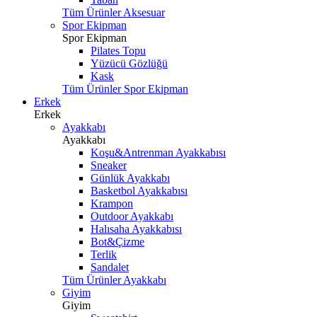
Tüm Ürünler Aksesuar
Spor Ekipman
Spor Ekipman
Pilates Topu
Yüzücü Gözlüğü
Kask
Tüm Ürünler Spor Ekipman
Erkek
Erkek
Ayakkabı
Ayakkabı
Koşu&Antrenman Ayakkabısı
Sneaker
Günlük Ayakkabı
Basketbol Ayakkabısı
Krampon
Outdoor Ayakkabı
Halısaha Ayakkabısı
Bot&Çizme
Terlik
Sandalet
Tüm Ürünler Ayakkabı
Giyim
Giyim