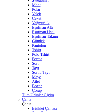
Sweatshirt
Mont
Polar
Yelek
Ceket
Yağmurluk
Eşofman Altı
Eşofman Üstü
Eşofman Takımı
Gömlek
Pantolon
Tshirt
Polo Tshirt
Forma
Şort
Tayt
Şortlu Tayt
Mayo
Atlet
Boxer
Çorap
Tüm Ürünler Giyim
Çanta
Çanta
Bisiklet Çantası