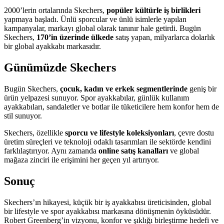
2000’lerin ortalarında Skechers,
popüler kültürle iş birlikleri
yapmaya başladı. Ünlü sporcular ve ünlü isimlerle yapılan
kampanyalar, markayı global olarak tanınır hale getirdi. Bugün
Skechers,
170’in üzerinde ülkede
satış yapan, milyarlarca dolarlık
bir global ayakkabı markasıdır.
Günümüzde Skechers
Bugün Skechers,
çocuk, kadın ve erkek segmentlerinde
geniş bir
ürün yelpazesi sunuyor. Spor ayakkabılar, günlük kullanım
ayakkabıları, sandaletler ve botlar ile tüketicilere hem konfor hem de
stil sunuyor.
Skechers, özellikle
sporcu ve lifestyle koleksiyonları
, çevre dostu
üretim süreçleri ve teknoloji odaklı tasarımları ile sektörde kendini
farklılaştırıyor. Aynı zamanda
online satış kanalları
ve global
mağaza zinciri ile erişimini her geçen yıl artırıyor.
Sonuç
Skechers’ın hikayesi, küçük bir iş ayakkabısı üreticisinden, global
bir lifestyle ve spor ayakkabısı markasına dönüşmenin öyküsüdür.
Robert Greenberg’in vizyonu, konfor ve şıklığı birleştirme hedefi ve