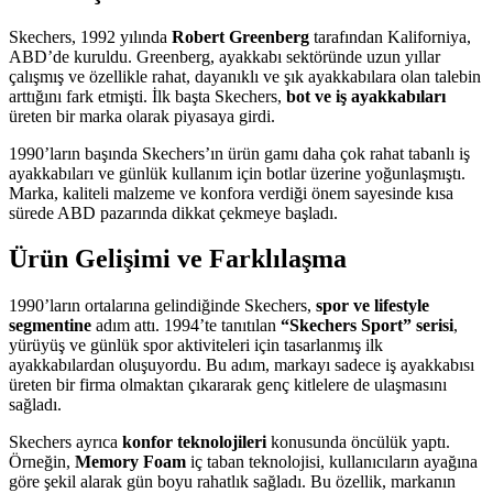
Skechers, 1992 yılında
Robert Greenberg
tarafından Kaliforniya,
ABD’de kuruldu. Greenberg, ayakkabı sektöründe uzun yıllar
çalışmış ve özellikle rahat, dayanıklı ve şık ayakkabılara olan talebin
arttığını fark etmişti. İlk başta Skechers,
bot ve iş ayakkabıları
üreten bir marka olarak piyasaya girdi.
1990’ların başında Skechers’ın ürün gamı daha çok rahat tabanlı iş
ayakkabıları ve günlük kullanım için botlar üzerine yoğunlaşmıştı.
Marka, kaliteli malzeme ve konfora verdiği önem sayesinde kısa
sürede ABD pazarında dikkat çekmeye başladı.
Ürün Gelişimi ve Farklılaşma
1990’ların ortalarına gelindiğinde Skechers,
spor ve lifestyle
segmentine
adım attı. 1994’te tanıtılan
“Skechers Sport” serisi
,
yürüyüş ve günlük spor aktiviteleri için tasarlanmış ilk
ayakkabılardan oluşuyordu. Bu adım, markayı sadece iş ayakkabısı
üreten bir firma olmaktan çıkararak genç kitlelere de ulaşmasını
sağladı.
Skechers ayrıca
konfor teknolojileri
konusunda öncülük yaptı.
Örneğin,
Memory Foam
iç taban teknolojisi, kullanıcıların ayağına
göre şekil alarak gün boyu rahatlık sağladı. Bu özellik, markanın