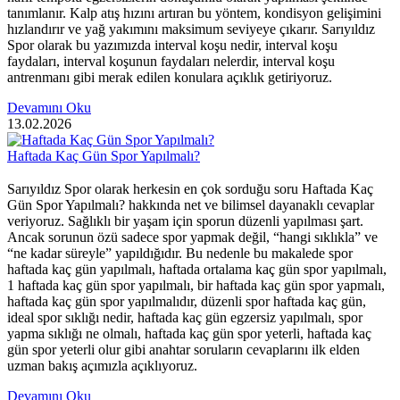
tanımlanır. Kalp atış hızını artıran bu yöntem, kondisyon gelişimini
hızlandırır ve yağ yakımını maksimum seviyeye çıkarır. Sarıyıldız
Spor olarak bu yazımızda interval koşu nedir, interval koşu
faydaları, interval koşunun faydaları nelerdir, interval koşu
antrenmanı gibi merak edilen konulara açıklık getiriyoruz.
Devamını Oku
13.02.2026
Haftada Kaç Gün Spor Yapılmalı?
Sarıyıldız Spor olarak herkesin en çok sorduğu soru Haftada Kaç
Gün Spor Yapılmalı? hakkında net ve bilimsel dayanaklı cevaplar
veriyoruz. Sağlıklı bir yaşam için sporun düzenli yapılması şart.
Ancak sorunun özü sadece spor yapmak değil, “hangi sıklıkla” ve
“ne kadar süreyle” yapıldığıdır. Bu nedenle bu makalede spor
haftada kaç gün yapılmalı, haftada ortalama kaç gün spor yapılmalı,
1 haftada kaç gün spor yapılmalı, bir haftada kaç gün spor yapmalı,
haftada kaç gün spor yapılmalıdır, düzenli spor haftada kaç gün,
ideal spor sıklığı nedir, haftada kaç gün egzersiz yapılmalı, spor
yapma sıklığı ne olmalı, haftada kaç gün spor yeterli, haftada kaç
gün spor yeterli olur gibi anahtar soruların cevaplarını ilk elden
uzman bakış açımızla açıklıyoruz.
Devamını Oku