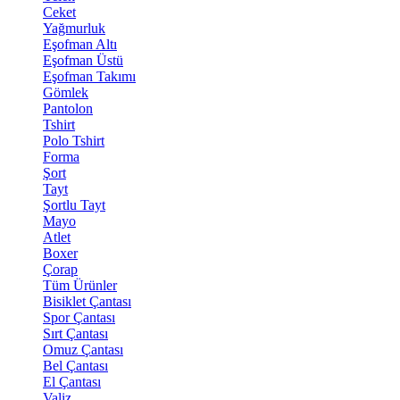
Ceket
Yağmurluk
Eşofman Altı
Eşofman Üstü
Eşofman Takımı
Gömlek
Pantolon
Tshirt
Polo Tshirt
Forma
Şort
Tayt
Şortlu Tayt
Mayo
Atlet
Boxer
Çorap
Tüm Ürünler
Bisiklet Çantası
Spor Çantası
Sırt Çantası
Omuz Çantası
Bel Çantası
El Çantası
Valiz