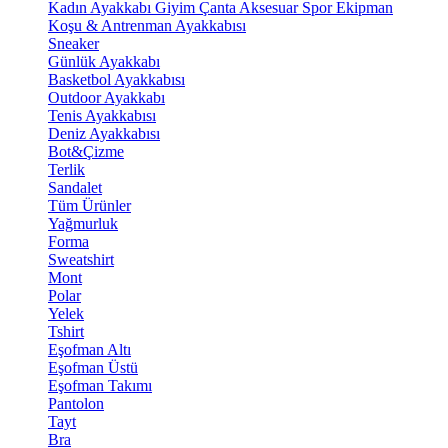
Kadın Ayakkabı
Giyim
Çanta
Aksesuar
Spor Ekipman
Koşu & Antrenman Ayakkabısı
Sneaker
Günlük Ayakkabı
Basketbol Ayakkabısı
Outdoor Ayakkabı
Tenis Ayakkabısı
Deniz Ayakkabısı
Bot&Çizme
Terlik
Sandalet
Tüm Ürünler
Yağmurluk
Forma
Sweatshirt
Mont
Polar
Yelek
Tshirt
Eşofman Altı
Eşofman Üstü
Eşofman Takımı
Pantolon
Tayt
Bra