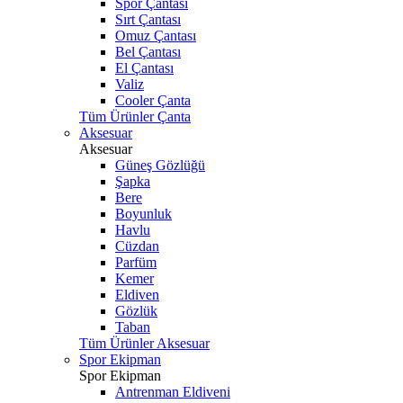
Spor Çantası
Sırt Çantası
Omuz Çantası
Bel Çantası
El Çantası
Valiz
Cooler Çanta
Tüm Ürünler Çanta
Aksesuar
Aksesuar
Güneş Gözlüğü
Şapka
Bere
Boyunluk
Havlu
Cüzdan
Parfüm
Kemer
Eldiven
Gözlük
Taban
Tüm Ürünler Aksesuar
Spor Ekipman
Spor Ekipman
Antrenman Eldiveni