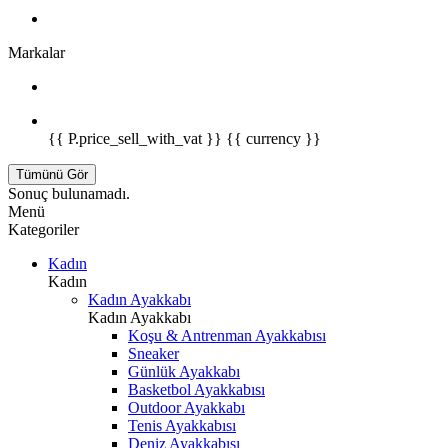
Markalar
{{ P.price_sell_with_vat }} {{ currency }}
Tümünü Gör
Sonuç bulunamadı.
Menü
Kategoriler
Kadın
Kadın
Kadın Ayakkabı
Kadın Ayakkabı
Koşu & Antrenman Ayakkabısı
Sneaker
Günlük Ayakkabı
Basketbol Ayakkabısı
Outdoor Ayakkabı
Tenis Ayakkabısı
Deniz Ayakkabısı