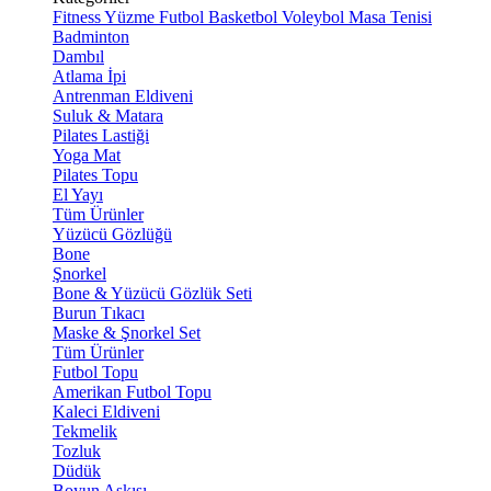
Fitness
Yüzme
Futbol
Basketbol
Voleybol
Masa Tenisi
Badminton
Dambıl
Atlama İpi
Antrenman Eldiveni
Suluk & Matara
Pilates Lastiği
Yoga Mat
Pilates Topu
El Yayı
Tüm Ürünler
Yüzücü Gözlüğü
Bone
Şnorkel
Bone & Yüzücü Gözlük Seti
Burun Tıkacı
Maske & Şnorkel Set
Tüm Ürünler
Futbol Topu
Amerikan Futbol Topu
Kaleci Eldiveni
Tekmelik
Tozluk
Düdük
Boyun Askısı