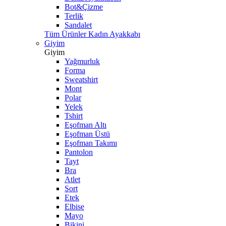
Bot&Çizme
Terlik
Sandalet
Tüm Ürünler Kadın Ayakkabı
Giyim
Giyim
Yağmurluk
Forma
Sweatshirt
Mont
Polar
Yelek
Tshirt
Eşofman Altı
Eşofman Üstü
Eşofman Takımı
Pantolon
Tayt
Bra
Atlet
Şort
Etek
Elbise
Mayo
Bikini