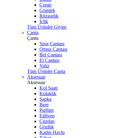
Çorap
Gömlek
Rüzgarlık
İçlik
Tüm Ürünler Giyim
Çanta
Çanta
Spor Çantası
Omuz Çantası
Bel Çantası
El Çantası
Valiz
Tüm Ürünler Çanta
Aksesuar
Aksesuar
Kol Saati
Kulaklık
Şapka
Bere
Parfüm
Eldiven
Cüzdan
Gözlük
Kadın Havlu
Taban