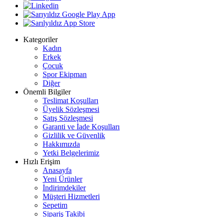
Kategoriler
Kadın
Erkek
Çocuk
Spor Ekipman
Diğer
Önemli Bilgiler
Teslimat Koşulları
Üyelik Sözleşmesi
Satış Sözleşmesi
Garanti ve İade Koşulları
Gizlilik ve Güvenlik
Hakkımızda
Yetki Belgelerimiz
Hızlı Erişim
Anasayfa
Yeni Ürünler
İndirimdekiler
Müşteri Hizmetleri
Sepetim
Sipariş Takibi