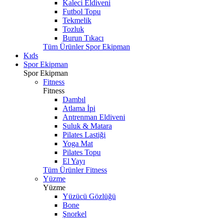
Kaleci Eldiveni
Futbol Topu
Tekmelik
Tozluk
Burun Tıkacı
Tüm Ürünler Spor Ekipman
Kıds
Spor Ekipman
Spor Ekipman
Fitness
Fitness
Dambıl
Atlama İpi
Antrenman Eldiveni
Suluk & Matara
Pilates Lastiği
Yoga Mat
Pilates Topu
El Yayı
Tüm Ürünler Fitness
Yüzme
Yüzme
Yüzücü Gözlüğü
Bone
Şnorkel