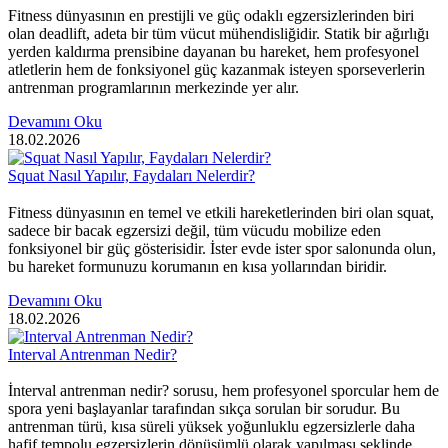
Fitness dünyasının en prestijli ve güç odaklı egzersizlerinden biri
olan deadlift, adeta bir tüm vücut mühendisliğidir. Statik bir ağırlığı
yerden kaldırma prensibine dayanan bu hareket, hem profesyonel
atletlerin hem de fonksiyonel güç kazanmak isteyen sporseverlerin
antrenman programlarının merkezinde yer alır.
Devamını Oku
18.02.2026
Squat Nasıl Yapılır, Faydaları Nelerdir?
Fitness dünyasının en temel ve etkili hareketlerinden biri olan squat,
sadece bir bacak egzersizi değil, tüm vücudu mobilize eden
fonksiyonel bir güç gösterisidir. İster evde ister spor salonunda olun,
bu hareket formunuzu korumanın en kısa yollarından biridir.
Devamını Oku
18.02.2026
Interval Antrenman Nedir?
İnterval antrenman nedir? sorusu, hem profesyonel sporcular hem de
spora yeni başlayanlar tarafından sıkça sorulan bir sorudur. Bu
antrenman türü, kısa süreli yüksek yoğunluklu egzersizlerle daha
hafif tempolu egzersizlerin dönüşümlü olarak yapılması şeklinde