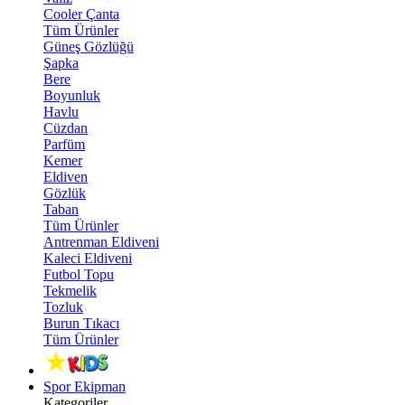
Cooler Çanta
Tüm Ürünler
Güneş Gözlüğü
Şapka
Bere
Boyunluk
Havlu
Cüzdan
Parfüm
Kemer
Eldiven
Gözlük
Taban
Tüm Ürünler
Antrenman Eldiveni
Kaleci Eldiveni
Futbol Topu
Tekmelik
Tozluk
Burun Tıkacı
Tüm Ürünler
Spor Ekipman
Kategoriler