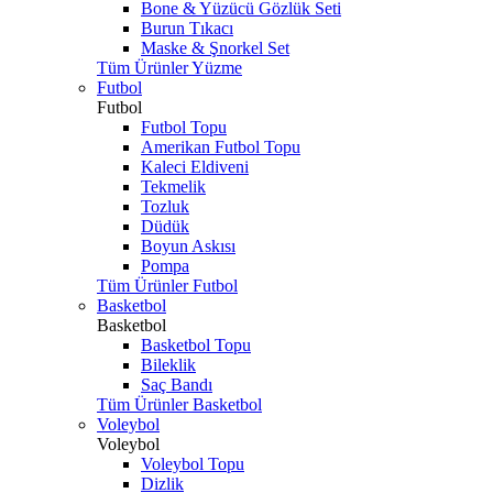
Bone & Yüzücü Gözlük Seti
Burun Tıkacı
Maske & Şnorkel Set
Tüm Ürünler Yüzme
Futbol
Futbol
Futbol Topu
Amerikan Futbol Topu
Kaleci Eldiveni
Tekmelik
Tozluk
Düdük
Boyun Askısı
Pompa
Tüm Ürünler Futbol
Basketbol
Basketbol
Basketbol Topu
Bileklik
Saç Bandı
Tüm Ürünler Basketbol
Voleybol
Voleybol
Voleybol Topu
Dizlik