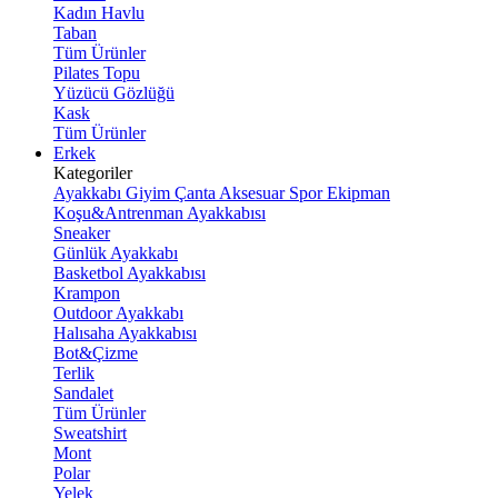
Kadın Havlu
Taban
Tüm Ürünler
Pilates Topu
Yüzücü Gözlüğü
Kask
Tüm Ürünler
Erkek
Kategoriler
Ayakkabı
Giyim
Çanta
Aksesuar
Spor Ekipman
Koşu&Antrenman Ayakkabısı
Sneaker
Günlük Ayakkabı
Basketbol Ayakkabısı
Krampon
Outdoor Ayakkabı
Halısaha Ayakkabısı
Bot&Çizme
Terlik
Sandalet
Tüm Ürünler
Sweatshirt
Mont
Polar
Yelek