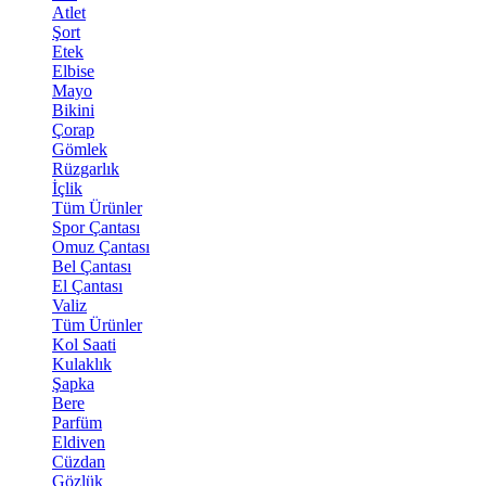
Atlet
Şort
Etek
Elbise
Mayo
Bikini
Çorap
Gömlek
Rüzgarlık
İçlik
Tüm Ürünler
Spor Çantası
Omuz Çantası
Bel Çantası
El Çantası
Valiz
Tüm Ürünler
Kol Saati
Kulaklık
Şapka
Bere
Parfüm
Eldiven
Cüzdan
Gözlük