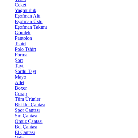
Ceket
Yağmurluk
Eşofman Altı
Eşofman Üstü
Eşofman Takımı
Gömlek
Pantolon
Tshirt
Polo Tshirt
Forma
Şort
Tayt
Şortlu Tayt
Mayo
Atlet
Boxer
Çorap
Tüm Ürünler
Bisiklet Çantası
Spor Çantası
Sırt Çantası
Omuz Çantası
Bel Çantası
El Çantası
Valiz