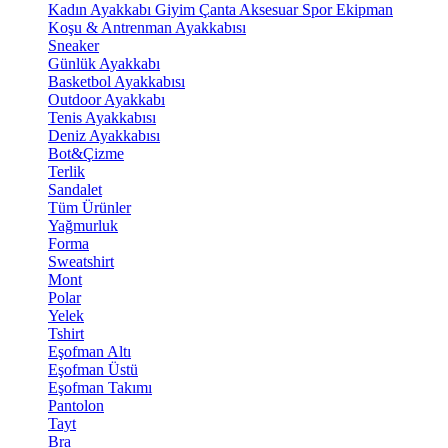
Kadın Ayakkabı
Giyim
Çanta
Aksesuar
Spor Ekipman
Koşu & Antrenman Ayakkabısı
Sneaker
Günlük Ayakkabı
Basketbol Ayakkabısı
Outdoor Ayakkabı
Tenis Ayakkabısı
Deniz Ayakkabısı
Bot&Çizme
Terlik
Sandalet
Tüm Ürünler
Yağmurluk
Forma
Sweatshirt
Mont
Polar
Yelek
Tshirt
Eşofman Altı
Eşofman Üstü
Eşofman Takımı
Pantolon
Tayt
Bra