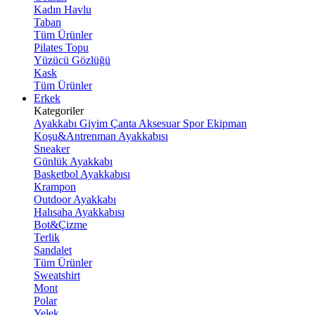
Kadın Havlu
Taban
Tüm Ürünler
Pilates Topu
Yüzücü Gözlüğü
Kask
Tüm Ürünler
Erkek
Kategoriler
Ayakkabı
Giyim
Çanta
Aksesuar
Spor Ekipman
Koşu&Antrenman Ayakkabısı
Sneaker
Günlük Ayakkabı
Basketbol Ayakkabısı
Krampon
Outdoor Ayakkabı
Halısaha Ayakkabısı
Bot&Çizme
Terlik
Sandalet
Tüm Ürünler
Sweatshirt
Mont
Polar
Yelek