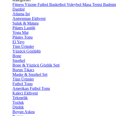
Fitness
Yüzme
Futbol
Basketbol
Voleybol
Masa Tenisi
Badmin
Dambıl
Atlama İpi
Antrenman Eldiveni
Suluk & Matara
Pilates Lastiği
Yoga Mat
Pilates Topu
El Yayı
Tüm Ürünler
Yüzücü Gözlüğü
Bone
Şnorkel
Bone & Yüzücü Gözlük Seti
Burun Tıkacı
Maske & Şnorkel Set
Tüm Ürünler
Futbol Topu
Amerikan Futbol Topu
Kaleci Eldiveni
Tekmelik
Tozluk
Düdük
Boyun Askısı