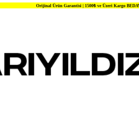
Orijinal Ürün Garantisi | 1500₺ ve Üzeri Kargo BEDAVA | Dünya Mark