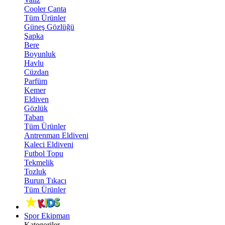
Cooler Çanta
Tüm Ürünler
Güneş Gözlüğü
Şapka
Bere
Boyunluk
Havlu
Cüzdan
Parfüm
Kemer
Eldiven
Gözlük
Taban
Tüm Ürünler
Antrenman Eldiveni
Kaleci Eldiveni
Futbol Topu
Tekmelik
Tozluk
Burun Tıkacı
Tüm Ürünler
Spor Ekipman
Kategoriler