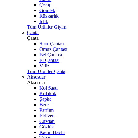
Çorap
Gömlek
Rüzgarlık
İçlik
Tüm Ürünler Giyim
Çanta
Çanta
Spor Çantası
Omuz Çantası
Bel Çantası
El Çantası
Valiz
Tüm Ürünler Çanta
Aksesuar
Aksesuar
Kol Saati
Kulaklık
Şapka
Bere
Parfüm
Eldiven
Cüzdan
Gözlük
Kadın Havlu
Taban