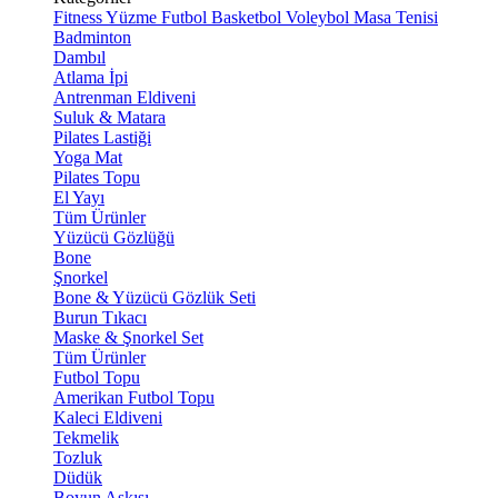
Fitness
Yüzme
Futbol
Basketbol
Voleybol
Masa Tenisi
Badminton
Dambıl
Atlama İpi
Antrenman Eldiveni
Suluk & Matara
Pilates Lastiği
Yoga Mat
Pilates Topu
El Yayı
Tüm Ürünler
Yüzücü Gözlüğü
Bone
Şnorkel
Bone & Yüzücü Gözlük Seti
Burun Tıkacı
Maske & Şnorkel Set
Tüm Ürünler
Futbol Topu
Amerikan Futbol Topu
Kaleci Eldiveni
Tekmelik
Tozluk
Düdük
Boyun Askısı