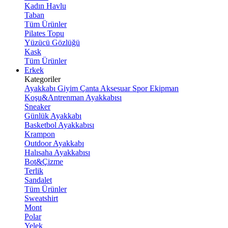
Kadın Havlu
Taban
Tüm Ürünler
Pilates Topu
Yüzücü Gözlüğü
Kask
Tüm Ürünler
Erkek
Kategoriler
Ayakkabı
Giyim
Çanta
Aksesuar
Spor Ekipman
Koşu&Antrenman Ayakkabısı
Sneaker
Günlük Ayakkabı
Basketbol Ayakkabısı
Krampon
Outdoor Ayakkabı
Halısaha Ayakkabısı
Bot&Çizme
Terlik
Sandalet
Tüm Ürünler
Sweatshirt
Mont
Polar
Yelek