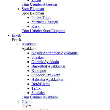
Tüm Ürünler Aksesuar
Spor Ekipman
Spor Ekipman
Pilates Topu
Yüzücü Gözlüğü
Kask
Tüm Ürünler Spor Ekipman
Erkek
Erkek
Ayakkabı
Ayakkabı
Koşu&Antrenman Ayakkabısı
Sneaker
Günlük Ayakkabı
Basketbol Ayakkabısı
Krampon
Outdoor Ayakkabı
Halısaha Ayakkabısı
Bot&Çizme
Terlik
Sandalet
Tüm Ürünler Ayakkabı
Giyim
Giyim