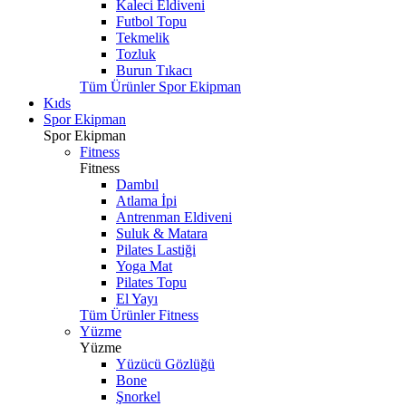
Kaleci Eldiveni
Futbol Topu
Tekmelik
Tozluk
Burun Tıkacı
Tüm Ürünler Spor Ekipman
Kıds
Spor Ekipman
Spor Ekipman
Fitness
Fitness
Dambıl
Atlama İpi
Antrenman Eldiveni
Suluk & Matara
Pilates Lastiği
Yoga Mat
Pilates Topu
El Yayı
Tüm Ürünler Fitness
Yüzme
Yüzme
Yüzücü Gözlüğü
Bone
Şnorkel