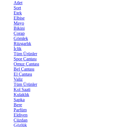
Atlet
Şort
Etek
Elbise
Mayo
Bikini
Çorap
Gömlek
Rüzgarlık
İçlik
Tüm Ürünler
Spor Çantası
Omuz Çantası
Bel Çantası
El Çantası
Valiz
Tüm Ürünler
Kol Saati
Kulaklık
Şapka
Bere
Parfüm
Eldiven
Cüzdan
Gözlük