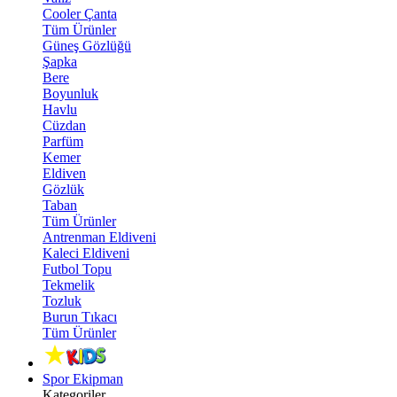
Cooler Çanta
Tüm Ürünler
Güneş Gözlüğü
Şapka
Bere
Boyunluk
Havlu
Cüzdan
Parfüm
Kemer
Eldiven
Gözlük
Taban
Tüm Ürünler
Antrenman Eldiveni
Kaleci Eldiveni
Futbol Topu
Tekmelik
Tozluk
Burun Tıkacı
Tüm Ürünler
Spor Ekipman
Kategoriler