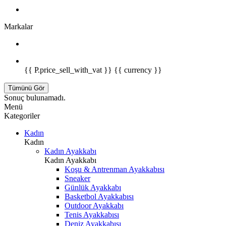
Markalar
{{ P.price_sell_with_vat }} {{ currency }}
Tümünü Gör
Sonuç bulunamadı.
Menü
Kategoriler
Kadın
Kadın
Kadın Ayakkabı
Kadın Ayakkabı
Koşu & Antrenman Ayakkabısı
Sneaker
Günlük Ayakkabı
Basketbol Ayakkabısı
Outdoor Ayakkabı
Tenis Ayakkabısı
Deniz Ayakkabısı