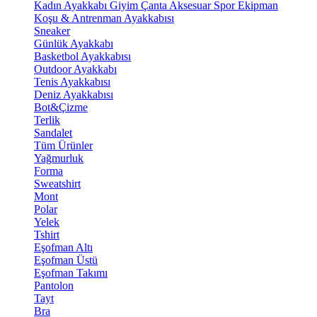
Kadın Ayakkabı
Giyim
Çanta
Aksesuar
Spor Ekipman
Koşu & Antrenman Ayakkabısı
Sneaker
Günlük Ayakkabı
Basketbol Ayakkabısı
Outdoor Ayakkabı
Tenis Ayakkabısı
Deniz Ayakkabısı
Bot&Çizme
Terlik
Sandalet
Tüm Ürünler
Yağmurluk
Forma
Sweatshirt
Mont
Polar
Yelek
Tshirt
Eşofman Altı
Eşofman Üstü
Eşofman Takımı
Pantolon
Tayt
Bra