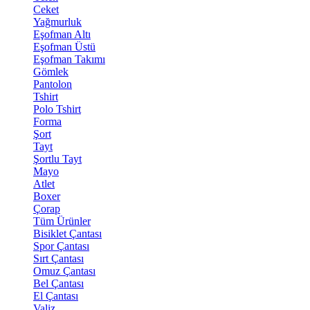
Ceket
Yağmurluk
Eşofman Altı
Eşofman Üstü
Eşofman Takımı
Gömlek
Pantolon
Tshirt
Polo Tshirt
Forma
Şort
Tayt
Şortlu Tayt
Mayo
Atlet
Boxer
Çorap
Tüm Ürünler
Bisiklet Çantası
Spor Çantası
Sırt Çantası
Omuz Çantası
Bel Çantası
El Çantası
Valiz