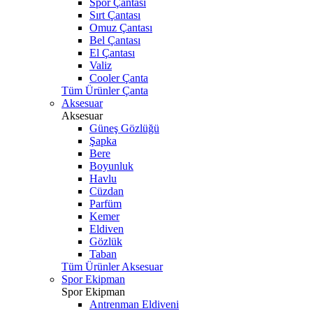
Spor Çantası
Sırt Çantası
Omuz Çantası
Bel Çantası
El Çantası
Valiz
Cooler Çanta
Tüm Ürünler Çanta
Aksesuar
Aksesuar
Güneş Gözlüğü
Şapka
Bere
Boyunluk
Havlu
Cüzdan
Parfüm
Kemer
Eldiven
Gözlük
Taban
Tüm Ürünler Aksesuar
Spor Ekipman
Spor Ekipman
Antrenman Eldiveni