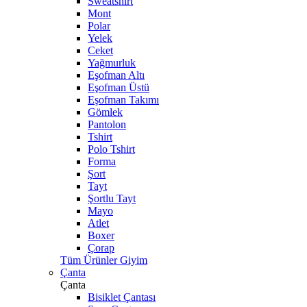
Sweatshirt
Mont
Polar
Yelek
Ceket
Yağmurluk
Eşofman Altı
Eşofman Üstü
Eşofman Takımı
Gömlek
Pantolon
Tshirt
Polo Tshirt
Forma
Şort
Tayt
Şortlu Tayt
Mayo
Atlet
Boxer
Çorap
Tüm Ürünler Giyim
Çanta
Çanta
Bisiklet Çantası