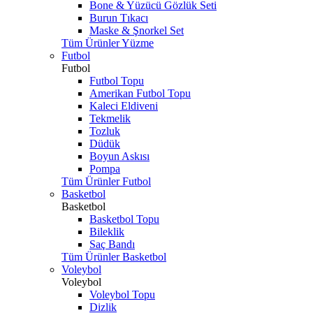
Bone & Yüzücü Gözlük Seti
Burun Tıkacı
Maske & Şnorkel Set
Tüm Ürünler Yüzme
Futbol
Futbol
Futbol Topu
Amerikan Futbol Topu
Kaleci Eldiveni
Tekmelik
Tozluk
Düdük
Boyun Askısı
Pompa
Tüm Ürünler Futbol
Basketbol
Basketbol
Basketbol Topu
Bileklik
Saç Bandı
Tüm Ürünler Basketbol
Voleybol
Voleybol
Voleybol Topu
Dizlik