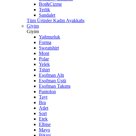
Bot&Çizme
Terlik
Sandalet
Tüm Ürünler Kadın Ayakkabı
Giyim
Giyim
Yağmurluk
Forma
Sweatshirt
Mont
Polar
Yelek
Tshirt
Eşofman Altı
Eşofman Üstü
Eşofman Takımı
Pantolon
Tayt
Bra
Atlet
Şort
Etek
Elbise
Mayo
Bikini