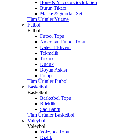
Bone & Yüzücü Gözlük Seti
Burun Tıkacı
Maske & Şnorkel Set
Tüm Ürünler Yüzme
Futbol
Futbol
Futbol Topu
Amerikan Futbol Topu
Kaleci Eldiveni
Tekmelik
Tozluk
Düdük
Boyun Askısı
Pompa
Tüm Ürünler Futbol
Basketbol
Basketbol
Basketbol Topu
Bileklik
Saç Bandı
Tüm Ürünler Basketbol
Voleybol
Voleybol
Voleybol Topu
Dizlik