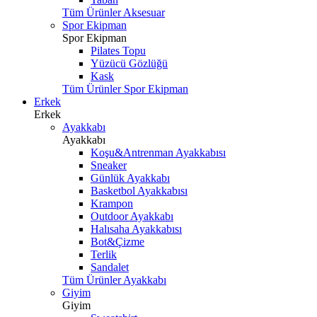
Tüm Ürünler Aksesuar
Spor Ekipman
Spor Ekipman
Pilates Topu
Yüzücü Gözlüğü
Kask
Tüm Ürünler Spor Ekipman
Erkek
Erkek
Ayakkabı
Ayakkabı
Koşu&Antrenman Ayakkabısı
Sneaker
Günlük Ayakkabı
Basketbol Ayakkabısı
Krampon
Outdoor Ayakkabı
Halısaha Ayakkabısı
Bot&Çizme
Terlik
Sandalet
Tüm Ürünler Ayakkabı
Giyim
Giyim