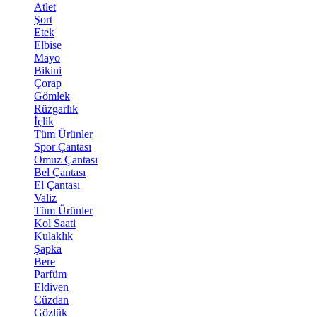
Atlet
Şort
Etek
Elbise
Mayo
Bikini
Çorap
Gömlek
Rüzgarlık
İçlik
Tüm Ürünler
Spor Çantası
Omuz Çantası
Bel Çantası
El Çantası
Valiz
Tüm Ürünler
Kol Saati
Kulaklık
Şapka
Bere
Parfüm
Eldiven
Cüzdan
Gözlük