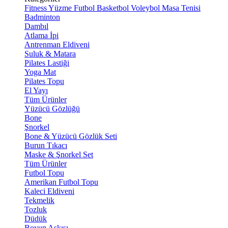
Fitness
Yüzme
Futbol
Basketbol
Voleybol
Masa Tenisi
Badminton
Dambıl
Atlama İpi
Antrenman Eldiveni
Suluk & Matara
Pilates Lastiği
Yoga Mat
Pilates Topu
El Yayı
Tüm Ürünler
Yüzücü Gözlüğü
Bone
Şnorkel
Bone & Yüzücü Gözlük Seti
Burun Tıkacı
Maske & Şnorkel Set
Tüm Ürünler
Futbol Topu
Amerikan Futbol Topu
Kaleci Eldiveni
Tekmelik
Tozluk
Düdük
Boyun Askısı