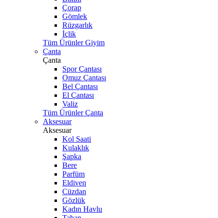
Çorap
Gömlek
Rüzgarlık
İçlik
Tüm Ürünler Giyim
Çanta
Çanta
Spor Çantası
Omuz Çantası
Bel Çantası
El Çantası
Valiz
Tüm Ürünler Çanta
Aksesuar
Aksesuar
Kol Saati
Kulaklık
Şapka
Bere
Parfüm
Eldiven
Cüzdan
Gözlük
Kadın Havlu
Taban