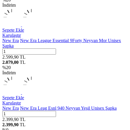
İndirim
Sepete Ekle
Karşılaştır
New Era
New Era League Essential 9Forty Neyvan Mor Unisex
Şapka
2.599,90
TL
2.079,00
TL
%
20
İndirim
Sepete Ekle
Karşılaştır
New Era
New Era Leag Esnl 940 Neyvan Yeşil Unisex Şapka
2.399,90
TL
2.399,90
TL
%
0