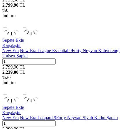
2.799,90
TL
%
0
İndirim
Sepete Ekle
Karşılaştır
New Era
New Era League Essential 9Forty Neyvan Kahverengi
Unisex Şapka
2.799,90
TL
2.239,00
TL
%
20
İndirim
Sepete Ekle
Karşılaştır
New Era
New Era Leopard 9Forty Neyvan Siyah Kadın Şapka
2.999,90
TL