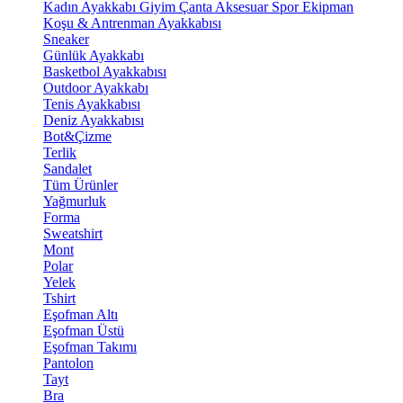
Kadın Ayakkabı
Giyim
Çanta
Aksesuar
Spor Ekipman
Koşu & Antrenman Ayakkabısı
Sneaker
Günlük Ayakkabı
Basketbol Ayakkabısı
Outdoor Ayakkabı
Tenis Ayakkabısı
Deniz Ayakkabısı
Bot&Çizme
Terlik
Sandalet
Tüm Ürünler
Yağmurluk
Forma
Sweatshirt
Mont
Polar
Yelek
Tshirt
Eşofman Altı
Eşofman Üstü
Eşofman Takımı
Pantolon
Tayt
Bra