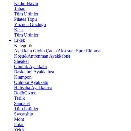
Kadın Havlu
Taban
Tüm Ürünler
Pilates Topu
Yüzücü Gözlüğü
Kask
Tüm Ürünler
Erkek
Kategoriler
Ayakkabı
Giyim
Çanta
Aksesuar
Spor Ekipman
Koşu&Antrenman Ayakkabısı
Sneaker
Günlük Ayakkabı
Basketbol Ayakkabısı
Krampon
Outdoor Ayakkabı
Halısaha Ayakkabısı
Bot&Çizme
Terlik
Sandalet
Tüm Ürünler
Sweatshirt
Mont
Polar
Yelek