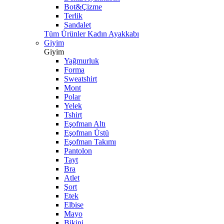
Bot&Çizme
Terlik
Sandalet
Tüm Ürünler Kadın Ayakkabı
Giyim
Giyim
Yağmurluk
Forma
Sweatshirt
Mont
Polar
Yelek
Tshirt
Eşofman Altı
Eşofman Üstü
Eşofman Takımı
Pantolon
Tayt
Bra
Atlet
Şort
Etek
Elbise
Mayo
Bikini