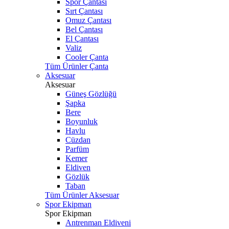
Spor Çantası
Sırt Çantası
Omuz Çantası
Bel Çantası
El Çantası
Valiz
Cooler Çanta
Tüm Ürünler Çanta
Aksesuar
Aksesuar
Güneş Gözlüğü
Şapka
Bere
Boyunluk
Havlu
Cüzdan
Parfüm
Kemer
Eldiven
Gözlük
Taban
Tüm Ürünler Aksesuar
Spor Ekipman
Spor Ekipman
Antrenman Eldiveni