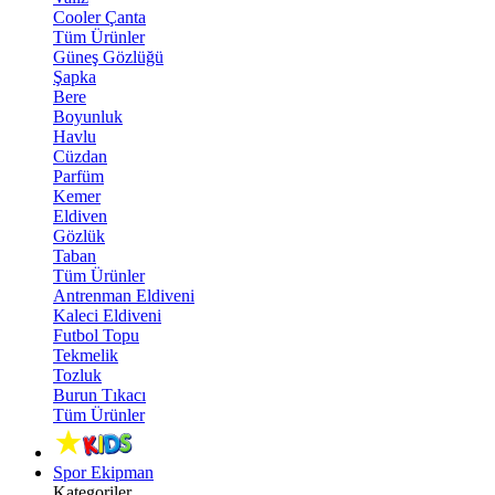
Cooler Çanta
Tüm Ürünler
Güneş Gözlüğü
Şapka
Bere
Boyunluk
Havlu
Cüzdan
Parfüm
Kemer
Eldiven
Gözlük
Taban
Tüm Ürünler
Antrenman Eldiveni
Kaleci Eldiveni
Futbol Topu
Tekmelik
Tozluk
Burun Tıkacı
Tüm Ürünler
Spor Ekipman
Kategoriler