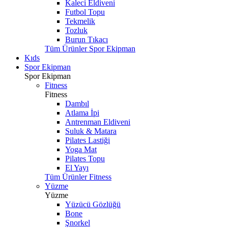
Kaleci Eldiveni
Futbol Topu
Tekmelik
Tozluk
Burun Tıkacı
Tüm Ürünler Spor Ekipman
Kıds
Spor Ekipman
Spor Ekipman
Fitness
Fitness
Dambıl
Atlama İpi
Antrenman Eldiveni
Suluk & Matara
Pilates Lastiği
Yoga Mat
Pilates Topu
El Yayı
Tüm Ürünler Fitness
Yüzme
Yüzme
Yüzücü Gözlüğü
Bone
Şnorkel