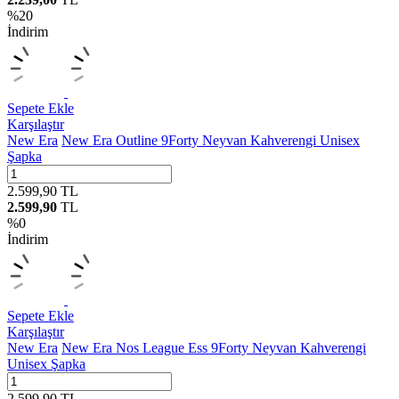
%
20
İndirim
Sepete Ekle
Karşılaştır
New Era
New Era Outline 9Forty Neyvan Kahverengi Unisex
Şapka
2.599,90
TL
2.599,90
TL
%
0
İndirim
Sepete Ekle
Karşılaştır
New Era
New Era Nos League Ess 9Forty Neyvan Kahverengi
Unisex Şapka
2.599,90
TL