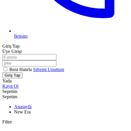
İletişim
Giriş Yap
Üye Girişi
Beni Hatırla
Şifremi Unuttum
Giriş Yap
Yada
Kayıt Ol
Sepetim
Sepetim
Anasayfa
New Era
Filtre