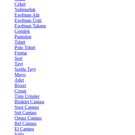
Ceket
Yağmurluk
Eşofman Altı
Eşofman Üstü
Eşofman Takımı
Gömlek
Pantolon
Tshirt
Polo Tshirt
Forma
Şort
Tayt
Şortlu Tayt
Mayo
Atlet
Boxer
Çorap
Tüm Ürünler
Bisiklet Çantası
Spor Çantası
Sırt Çantası
Omuz Çantası
Bel Çantası
El Çantası
Valiz