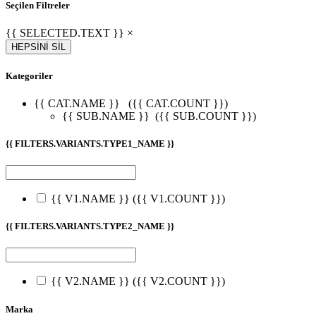
Seçilen Filtreler
{{ SELECTED.TEXT }} ×
HEPSİNİ SİL
Kategoriler
{{ CAT.NAME }}
({{ CAT.COUNT }})
{{ SUB.NAME }}
({{ SUB.COUNT }})
{{ FILTERS.VARIANTS.TYPE1_NAME }}
{{ V1.NAME }}
({{ V1.COUNT }})
{{ FILTERS.VARIANTS.TYPE2_NAME }}
{{ V2.NAME }}
({{ V2.COUNT }})
Marka