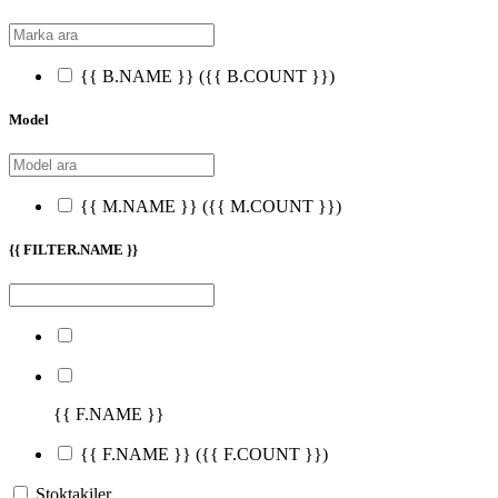
{{ B.NAME }}
({{ B.COUNT }})
Model
{{ M.NAME }}
({{ M.COUNT }})
{{ FILTER.NAME }}
{{ F.NAME }}
{{ F.NAME }}
({{ F.COUNT }})
Stoktakiler