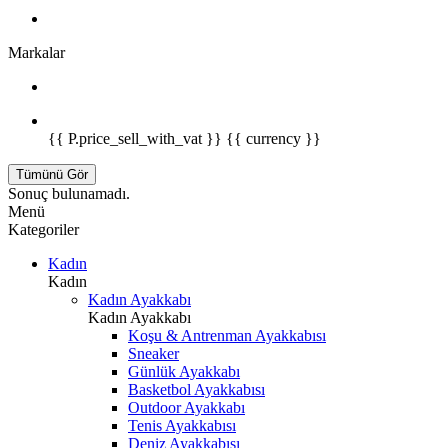
Markalar
{{ P.price_sell_with_vat }} {{ currency }}
Tümünü Gör
Sonuç bulunamadı.
Menü
Kategoriler
Kadın
Kadın
Kadın Ayakkabı
Kadın Ayakkabı
Koşu & Antrenman Ayakkabısı
Sneaker
Günlük Ayakkabı
Basketbol Ayakkabısı
Outdoor Ayakkabı
Tenis Ayakkabısı
Deniz Ayakkabısı