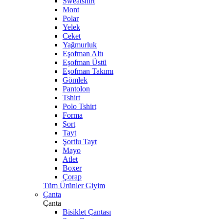
Sweatshirt
Mont
Polar
Yelek
Ceket
Yağmurluk
Eşofman Altı
Eşofman Üstü
Eşofman Takımı
Gömlek
Pantolon
Tshirt
Polo Tshirt
Forma
Şort
Tayt
Şortlu Tayt
Mayo
Atlet
Boxer
Çorap
Tüm Ürünler Giyim
Çanta
Çanta
Bisiklet Çantası