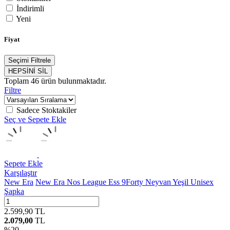
İndirimli
Yeni
Fiyat
Seçimi Filtrele
HEPSİNİ SİL
Toplam
46
ürün bulunmaktadır.
Filtre
Sadece Stoktakiler
Seç ve Sepete Ekle
Sepete Ekle
Karşılaştır
New Era
New Era Nos League Ess 9Forty Neyvan Yeşil Unisex
Şapka
2.599,90
TL
2.079,00
TL
%
20