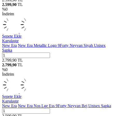
2.599,90
TL
%
0
İndirim
Sepete Ekle
Karşılaştır
New Era
New Era Metallic Logo 9Forty Neyvan Siyah Unisex
Şapka
2.799,90
TL
2.799,90
TL
%
0
İndirim
Sepete Ekle
Karşılaştır
New Era
New Era Nos Lge Ess 9Forty Neyvan Bej Unisex Şapka
2.599,90
TL