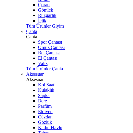
Çorap
Gömlek
Rüzgarlık
İçlik
Tüm Ürünler Giyim
Çanta
Çanta
Spor Çantası
Omuz Çantası
Bel Çantası
El Çantası
Valiz
Tüm Ürünler Çanta
Aksesuar
Aksesuar
Kol Saati
Kulaklık
Şapka
Bere
Parfüm
Eldiven
Cüzdan
Gözlük
Kadın Havlu
Taban