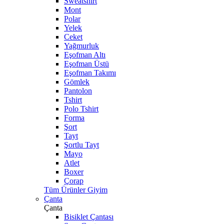
Sweatshirt
Mont
Polar
Yelek
Ceket
Yağmurluk
Eşofman Altı
Eşofman Üstü
Eşofman Takımı
Gömlek
Pantolon
Tshirt
Polo Tshirt
Forma
Şort
Tayt
Şortlu Tayt
Mayo
Atlet
Boxer
Çorap
Tüm Ürünler Giyim
Çanta
Çanta
Bisiklet Çantası