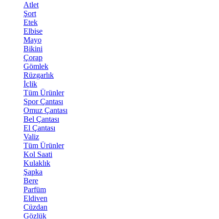
Atlet
Şort
Etek
Elbise
Mayo
Bikini
Çorap
Gömlek
Rüzgarlık
İçlik
Tüm Ürünler
Spor Çantası
Omuz Çantası
Bel Çantası
El Çantası
Valiz
Tüm Ürünler
Kol Saati
Kulaklık
Şapka
Bere
Parfüm
Eldiven
Cüzdan
Gözlük