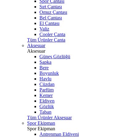
Spor Çantası
Sırt Çantası
Omuz Çantası
Bel Çantası
El Çantası
Valiz
Cooler Çanta
Tüm Ürünler Çanta
Aksesuar
Aksesuar
Güneş Gözlüğü
Şapka
Bere
Boyunluk
Havlu
Cüzdan
Parfüm
Kemer
Eldiven
Gözlük
Taban
Tüm Ürünler Aksesuar
Spor Ekipman
Spor Ekipman
Antrenman Eldiveni