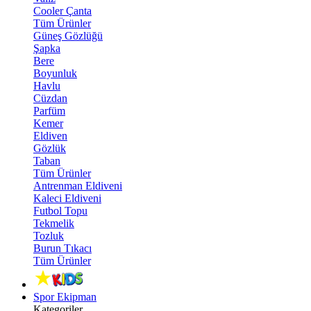
Cooler Çanta
Tüm Ürünler
Güneş Gözlüğü
Şapka
Bere
Boyunluk
Havlu
Cüzdan
Parfüm
Kemer
Eldiven
Gözlük
Taban
Tüm Ürünler
Antrenman Eldiveni
Kaleci Eldiveni
Futbol Topu
Tekmelik
Tozluk
Burun Tıkacı
Tüm Ürünler
Spor Ekipman
Kategoriler