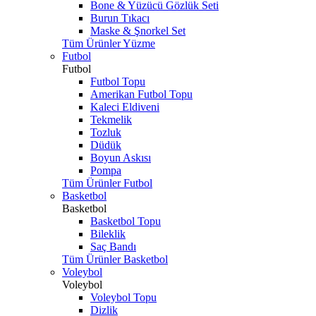
Bone & Yüzücü Gözlük Seti
Burun Tıkacı
Maske & Şnorkel Set
Tüm Ürünler Yüzme
Futbol
Futbol
Futbol Topu
Amerikan Futbol Topu
Kaleci Eldiveni
Tekmelik
Tozluk
Düdük
Boyun Askısı
Pompa
Tüm Ürünler Futbol
Basketbol
Basketbol
Basketbol Topu
Bileklik
Saç Bandı
Tüm Ürünler Basketbol
Voleybol
Voleybol
Voleybol Topu
Dizlik