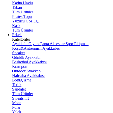
Kadın Havlu
Taban
Tüm Ürünler
Pilates Topu
Yüzücü Gözlüğü
Kask
Tüm Ürünler
Erkek
Kategoriler
Ayakkabı
Giyim
Çanta
Aksesuar
Spor Ekipman
Koşu&Antrenman Ayakkabısı
Sneaker
Günlük Ayakkabı
Basketbol Ayakkabısı
Krampon
Outdoor Ayakkabı
Halısaha Ayakkabısı
Bot&Çizme
Terlik
Sandalet
Tüm Ürünler
Sweatshirt
Mont
Polar
Yelek