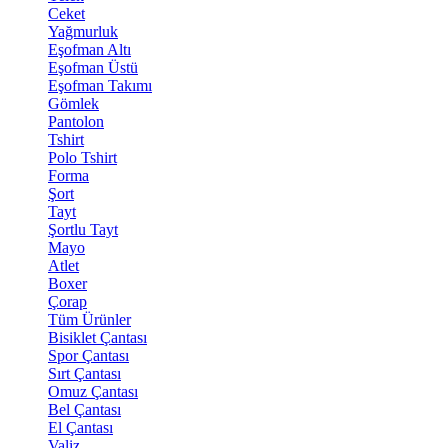
Ceket
Yağmurluk
Eşofman Altı
Eşofman Üstü
Eşofman Takımı
Gömlek
Pantolon
Tshirt
Polo Tshirt
Forma
Şort
Tayt
Şortlu Tayt
Mayo
Atlet
Boxer
Çorap
Tüm Ürünler
Bisiklet Çantası
Spor Çantası
Sırt Çantası
Omuz Çantası
Bel Çantası
El Çantası
Valiz