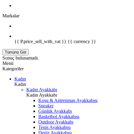
Markalar
{{ P.price_sell_with_vat }} {{ currency }}
Tümünü Gör
Sonuç bulunamadı.
Menü
Kategoriler
Kadın
Kadın
Kadın Ayakkabı
Kadın Ayakkabı
Koşu & Antrenman Ayakkabısı
Sneaker
Günlük Ayakkabı
Basketbol Ayakkabısı
Outdoor Ayakkabı
Tenis Ayakkabısı
Deniz Ayakkabısı