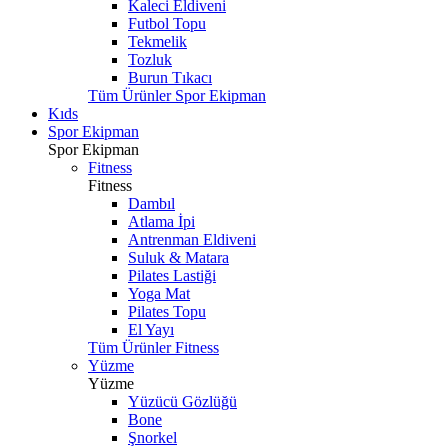
Kaleci Eldiveni
Futbol Topu
Tekmelik
Tozluk
Burun Tıkacı
Tüm Ürünler Spor Ekipman
Kıds
Spor Ekipman
Spor Ekipman
Fitness
Fitness
Dambıl
Atlama İpi
Antrenman Eldiveni
Suluk & Matara
Pilates Lastiği
Yoga Mat
Pilates Topu
El Yayı
Tüm Ürünler Fitness
Yüzme
Yüzme
Yüzücü Gözlüğü
Bone
Şnorkel