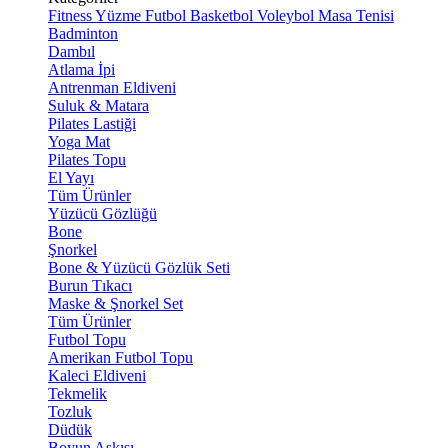
Fitness
Yüzme
Futbol
Basketbol
Voleybol
Masa Tenisi
Badminton
Dambıl
Atlama İpi
Antrenman Eldiveni
Suluk & Matara
Pilates Lastiği
Yoga Mat
Pilates Topu
El Yayı
Tüm Ürünler
Yüzücü Gözlüğü
Bone
Şnorkel
Bone & Yüzücü Gözlük Seti
Burun Tıkacı
Maske & Şnorkel Set
Tüm Ürünler
Futbol Topu
Amerikan Futbol Topu
Kaleci Eldiveni
Tekmelik
Tozluk
Düdük
Boyun Askısı