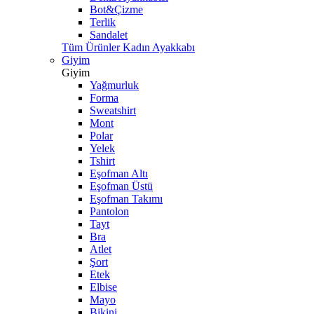
Bot&Çizme
Terlik
Sandalet
Tüm Ürünler Kadın Ayakkabı
Giyim
Giyim
Yağmurluk
Forma
Sweatshirt
Mont
Polar
Yelek
Tshirt
Eşofman Altı
Eşofman Üstü
Eşofman Takımı
Pantolon
Tayt
Bra
Atlet
Şort
Etek
Elbise
Mayo
Bikini