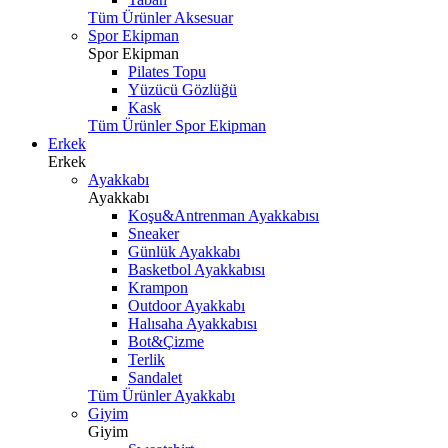
Tüm Ürünler Aksesuar
Spor Ekipman
Spor Ekipman
Pilates Topu
Yüzücü Gözlüğü
Kask
Tüm Ürünler Spor Ekipman
Erkek
Erkek
Ayakkabı
Ayakkabı
Koşu&Antrenman Ayakkabısı
Sneaker
Günlük Ayakkabı
Basketbol Ayakkabısı
Krampon
Outdoor Ayakkabı
Halısaha Ayakkabısı
Bot&Çizme
Terlik
Sandalet
Tüm Ürünler Ayakkabı
Giyim
Giyim