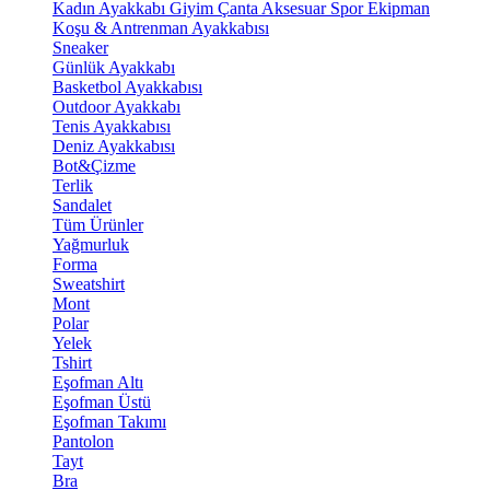
Kadın Ayakkabı
Giyim
Çanta
Aksesuar
Spor Ekipman
Koşu & Antrenman Ayakkabısı
Sneaker
Günlük Ayakkabı
Basketbol Ayakkabısı
Outdoor Ayakkabı
Tenis Ayakkabısı
Deniz Ayakkabısı
Bot&Çizme
Terlik
Sandalet
Tüm Ürünler
Yağmurluk
Forma
Sweatshirt
Mont
Polar
Yelek
Tshirt
Eşofman Altı
Eşofman Üstü
Eşofman Takımı
Pantolon
Tayt
Bra