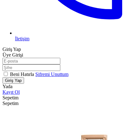
İletişim
Giriş Yap
Üye Girişi
Beni Hatırla
Şifremi Unuttum
Giriş Yap
Yada
Kayıt Ol
Sepetim
Sepetim