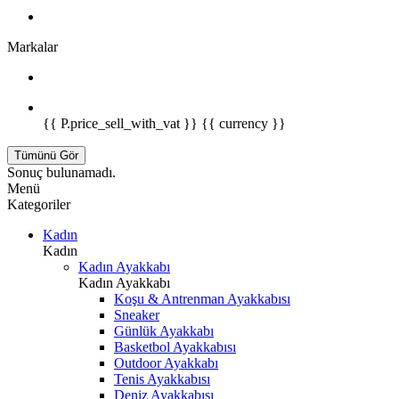
Markalar
{{ P.price_sell_with_vat }} {{ currency }}
Tümünü Gör
Sonuç bulunamadı.
Menü
Kategoriler
Kadın
Kadın
Kadın Ayakkabı
Kadın Ayakkabı
Koşu & Antrenman Ayakkabısı
Sneaker
Günlük Ayakkabı
Basketbol Ayakkabısı
Outdoor Ayakkabı
Tenis Ayakkabısı
Deniz Ayakkabısı