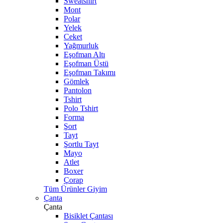
Sweatshirt
Mont
Polar
Yelek
Ceket
Yağmurluk
Eşofman Altı
Eşofman Üstü
Eşofman Takımı
Gömlek
Pantolon
Tshirt
Polo Tshirt
Forma
Şort
Tayt
Şortlu Tayt
Mayo
Atlet
Boxer
Çorap
Tüm Ürünler Giyim
Çanta
Çanta
Bisiklet Çantası