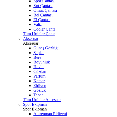
Spor Çantası
Sırt Çantası
Omuz Çantası
Bel Çantası
El Çantası
Valiz
Cooler Çanta
Tüm Ürünler Çanta
Aksesuar
Aksesuar
Güneş Gözlüğü
Şapka
Bere
Boyunluk
Havlu
Cüzdan
Parfüm
Kemer
Eldiven
Gözlük
Taban
Tüm Ürünler Aksesuar
Spor Ekipman
Spor Ekipman
Antrenman Eldiveni