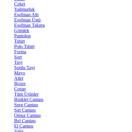
Ceket
Yağmurluk
Eşofman Altı
Eşofman Üstü
Eşofman Takımı
Gömlek
Pantolon
Tshirt
Polo Tshirt
Forma
Şort
Tayt
Şortlu Tayt
Mayo
Atlet
Boxer
Çorap
Tüm Ürünler
Bisiklet Çantası
Spor Çantası
Sırt Çantası
Omuz Çantası
Bel Çantası
El Çantası
Valiz