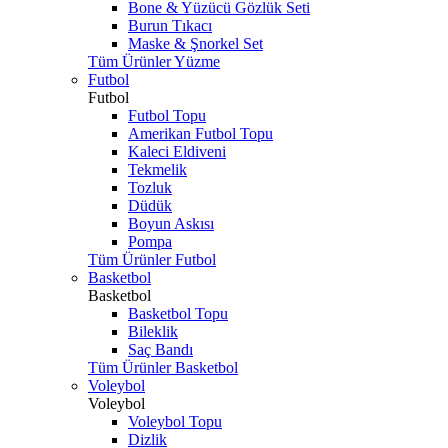
Bone & Yüzücü Gözlük Seti
Burun Tıkacı
Maske & Şnorkel Set
Tüm Ürünler Yüzme
Futbol
Futbol
Futbol Topu
Amerikan Futbol Topu
Kaleci Eldiveni
Tekmelik
Tozluk
Düdük
Boyun Askısı
Pompa
Tüm Ürünler Futbol
Basketbol
Basketbol
Basketbol Topu
Bileklik
Saç Bandı
Tüm Ürünler Basketbol
Voleybol
Voleybol
Voleybol Topu
Dizlik