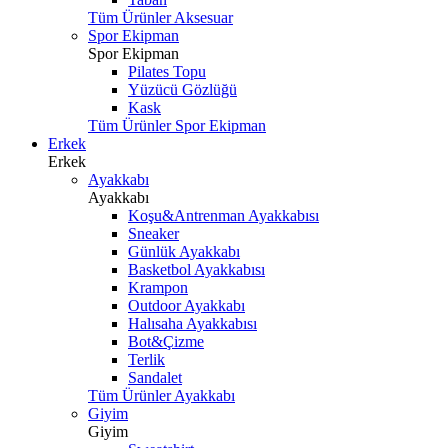
Tüm Ürünler Aksesuar
Spor Ekipman
Spor Ekipman
Pilates Topu
Yüzücü Gözlüğü
Kask
Tüm Ürünler Spor Ekipman
Erkek
Erkek
Ayakkabı
Ayakkabı
Koşu&Antrenman Ayakkabısı
Sneaker
Günlük Ayakkabı
Basketbol Ayakkabısı
Krampon
Outdoor Ayakkabı
Halısaha Ayakkabısı
Bot&Çizme
Terlik
Sandalet
Tüm Ürünler Ayakkabı
Giyim
Giyim