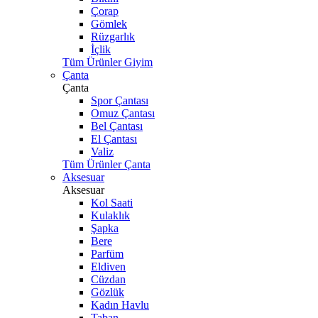
Çorap
Gömlek
Rüzgarlık
İçlik
Tüm Ürünler Giyim
Çanta
Çanta
Spor Çantası
Omuz Çantası
Bel Çantası
El Çantası
Valiz
Tüm Ürünler Çanta
Aksesuar
Aksesuar
Kol Saati
Kulaklık
Şapka
Bere
Parfüm
Eldiven
Cüzdan
Gözlük
Kadın Havlu
Taban