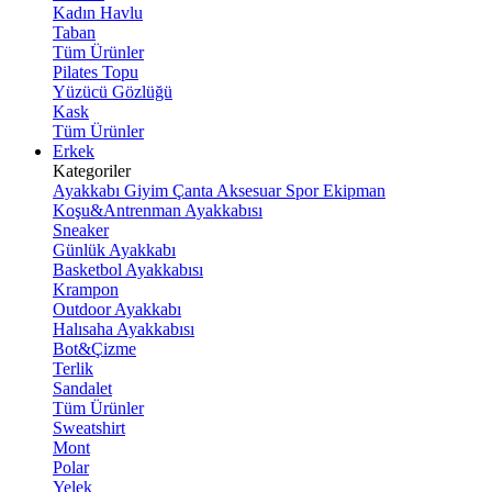
Kadın Havlu
Taban
Tüm Ürünler
Pilates Topu
Yüzücü Gözlüğü
Kask
Tüm Ürünler
Erkek
Kategoriler
Ayakkabı
Giyim
Çanta
Aksesuar
Spor Ekipman
Koşu&Antrenman Ayakkabısı
Sneaker
Günlük Ayakkabı
Basketbol Ayakkabısı
Krampon
Outdoor Ayakkabı
Halısaha Ayakkabısı
Bot&Çizme
Terlik
Sandalet
Tüm Ürünler
Sweatshirt
Mont
Polar
Yelek