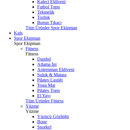
Kaleci Eldiveni
Futbol Topu
Tekmelik
Tozluk
Burun Tıkacı
Tüm Ürünler Spor Ekipman
Kıds
Spor Ekipman
Spor Ekipman
Fitness
Fitness
Dambıl
Atlama İpi
Antrenman Eldiveni
Suluk & Matara
Pilates Lastiği
Yoga Mat
Pilates Topu
El Yayı
Tüm Ürünler Fitness
Yüzme
Yüzme
Yüzücü Gözlüğü
Bone
Şnorkel