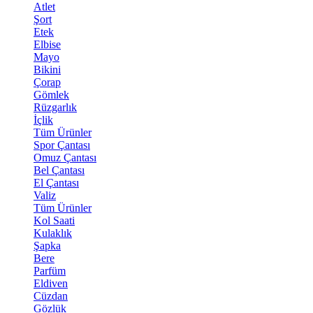
Atlet
Şort
Etek
Elbise
Mayo
Bikini
Çorap
Gömlek
Rüzgarlık
İçlik
Tüm Ürünler
Spor Çantası
Omuz Çantası
Bel Çantası
El Çantası
Valiz
Tüm Ürünler
Kol Saati
Kulaklık
Şapka
Bere
Parfüm
Eldiven
Cüzdan
Gözlük