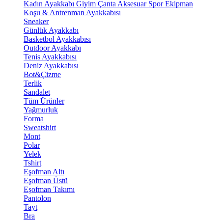
Kadın Ayakkabı
Giyim
Çanta
Aksesuar
Spor Ekipman
Koşu & Antrenman Ayakkabısı
Sneaker
Günlük Ayakkabı
Basketbol Ayakkabısı
Outdoor Ayakkabı
Tenis Ayakkabısı
Deniz Ayakkabısı
Bot&Çizme
Terlik
Sandalet
Tüm Ürünler
Yağmurluk
Forma
Sweatshirt
Mont
Polar
Yelek
Tshirt
Eşofman Altı
Eşofman Üstü
Eşofman Takımı
Pantolon
Tayt
Bra