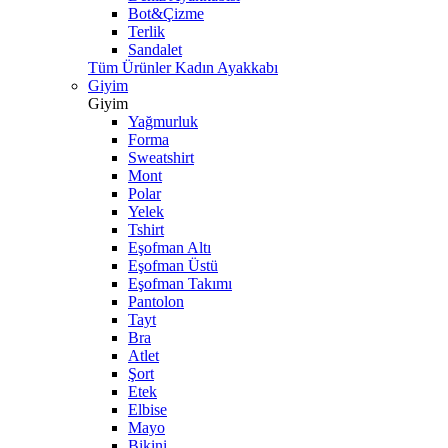
Bot&Çizme
Terlik
Sandalet
Tüm Ürünler Kadın Ayakkabı
Giyim
Giyim
Yağmurluk
Forma
Sweatshirt
Mont
Polar
Yelek
Tshirt
Eşofman Altı
Eşofman Üstü
Eşofman Takımı
Pantolon
Tayt
Bra
Atlet
Şort
Etek
Elbise
Mayo
Bikini