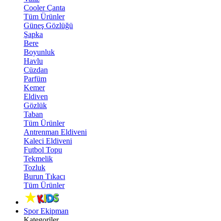
Cooler Çanta
Tüm Ürünler
Güneş Gözlüğü
Şapka
Bere
Boyunluk
Havlu
Cüzdan
Parfüm
Kemer
Eldiven
Gözlük
Taban
Tüm Ürünler
Antrenman Eldiveni
Kaleci Eldiveni
Futbol Topu
Tekmelik
Tozluk
Burun Tıkacı
Tüm Ürünler
Spor Ekipman
Kategoriler