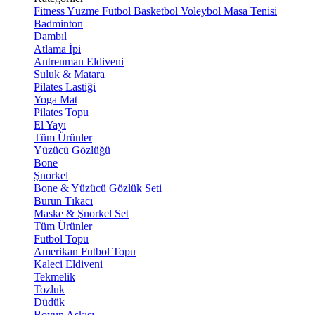
Fitness
Yüzme
Futbol
Basketbol
Voleybol
Masa Tenisi
Badminton
Dambıl
Atlama İpi
Antrenman Eldiveni
Suluk & Matara
Pilates Lastiği
Yoga Mat
Pilates Topu
El Yayı
Tüm Ürünler
Yüzücü Gözlüğü
Bone
Şnorkel
Bone & Yüzücü Gözlük Seti
Burun Tıkacı
Maske & Şnorkel Set
Tüm Ürünler
Futbol Topu
Amerikan Futbol Topu
Kaleci Eldiveni
Tekmelik
Tozluk
Düdük
Boyun Askısı