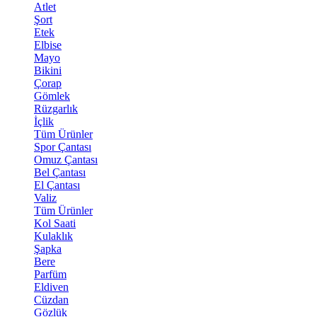
Atlet
Şort
Etek
Elbise
Mayo
Bikini
Çorap
Gömlek
Rüzgarlık
İçlik
Tüm Ürünler
Spor Çantası
Omuz Çantası
Bel Çantası
El Çantası
Valiz
Tüm Ürünler
Kol Saati
Kulaklık
Şapka
Bere
Parfüm
Eldiven
Cüzdan
Gözlük