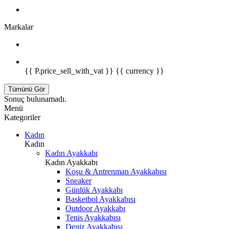
Markalar
{{ P.price_sell_with_vat }} {{ currency }}
Tümünü Gör
Sonuç bulunamadı.
Menü
Kategoriler
Kadın
Kadın
Kadın Ayakkabı
Kadın Ayakkabı
Koşu & Antrenman Ayakkabısı
Sneaker
Günlük Ayakkabı
Basketbol Ayakkabısı
Outdoor Ayakkabı
Tenis Ayakkabısı
Deniz Ayakkabısı