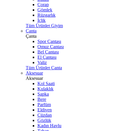
Çorap
Gömlek
Rüzgarlık
İçlik
Tüm Ürünler Giyim
Çanta
Çanta
Spor Çantası
Omuz Çantası
Bel Çantası
El Çantası
Valiz
Tüm Ürünler Çanta
Aksesuar
Aksesuar
Kol Saati
Kulaklık
Şapka
Bere
Parfüm
Eldiven
Cüzdan
Gözlük
Kadın Havlu
Taban