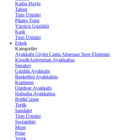
Kadın Havlu
Taban
Tüm Ürünler
Pilates Topu
Yüzücü Gözlüğü
Kask
Tüm Ürünler
Erkek
Kategoriler
Ayakkabı
Giyim
Çanta
Aksesuar
Spor Ekipman
Koşu&Antrenman Ayakkabısı
Sneaker
Günlük Ayakkabı
Basketbol Ayakkabısı
Krampon
Outdoor Ayakkabı
Halısaha Ayakkabısı
Bot&Çizme
Terlik
Sandalet
Tüm Ürünler
Sweatshirt
Mont
Polar
Yelek