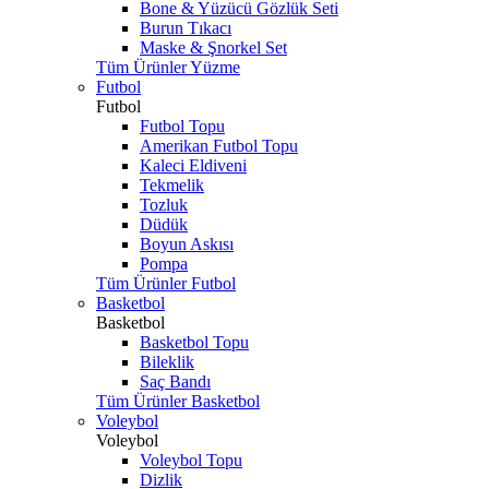
Bone & Yüzücü Gözlük Seti
Burun Tıkacı
Maske & Şnorkel Set
Tüm Ürünler Yüzme
Futbol
Futbol
Futbol Topu
Amerikan Futbol Topu
Kaleci Eldiveni
Tekmelik
Tozluk
Düdük
Boyun Askısı
Pompa
Tüm Ürünler Futbol
Basketbol
Basketbol
Basketbol Topu
Bileklik
Saç Bandı
Tüm Ürünler Basketbol
Voleybol
Voleybol
Voleybol Topu
Dizlik