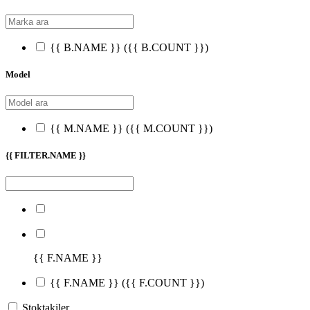
{{ B.NAME }}
({{ B.COUNT }})
Model
{{ M.NAME }}
({{ M.COUNT }})
{{ FILTER.NAME }}
{{ F.NAME }}
{{ F.NAME }}
({{ F.COUNT }})
Stoktakiler