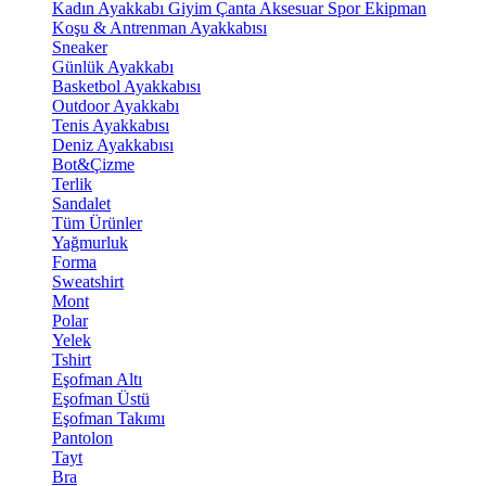
Kadın Ayakkabı
Giyim
Çanta
Aksesuar
Spor Ekipman
Koşu & Antrenman Ayakkabısı
Sneaker
Günlük Ayakkabı
Basketbol Ayakkabısı
Outdoor Ayakkabı
Tenis Ayakkabısı
Deniz Ayakkabısı
Bot&Çizme
Terlik
Sandalet
Tüm Ürünler
Yağmurluk
Forma
Sweatshirt
Mont
Polar
Yelek
Tshirt
Eşofman Altı
Eşofman Üstü
Eşofman Takımı
Pantolon
Tayt
Bra