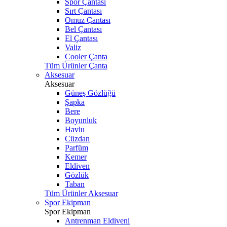
Spor Çantası
Sırt Çantası
Omuz Çantası
Bel Çantası
El Çantası
Valiz
Cooler Çanta
Tüm Ürünler Çanta
Aksesuar
Aksesuar
Güneş Gözlüğü
Şapka
Bere
Boyunluk
Havlu
Cüzdan
Parfüm
Kemer
Eldiven
Gözlük
Taban
Tüm Ürünler Aksesuar
Spor Ekipman
Spor Ekipman
Antrenman Eldiveni