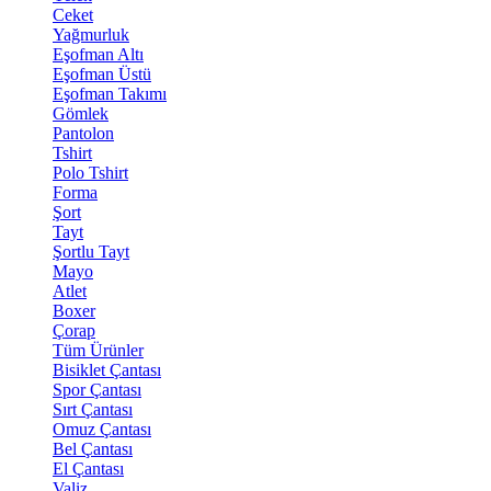
Ceket
Yağmurluk
Eşofman Altı
Eşofman Üstü
Eşofman Takımı
Gömlek
Pantolon
Tshirt
Polo Tshirt
Forma
Şort
Tayt
Şortlu Tayt
Mayo
Atlet
Boxer
Çorap
Tüm Ürünler
Bisiklet Çantası
Spor Çantası
Sırt Çantası
Omuz Çantası
Bel Çantası
El Çantası
Valiz