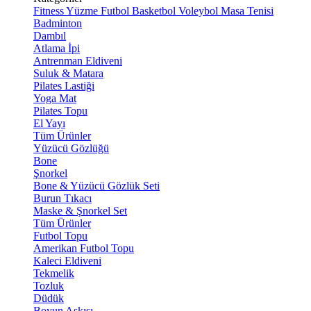
Fitness
Yüzme
Futbol
Basketbol
Voleybol
Masa Tenisi
Badminton
Dambıl
Atlama İpi
Antrenman Eldiveni
Suluk & Matara
Pilates Lastiği
Yoga Mat
Pilates Topu
El Yayı
Tüm Ürünler
Yüzücü Gözlüğü
Bone
Şnorkel
Bone & Yüzücü Gözlük Seti
Burun Tıkacı
Maske & Şnorkel Set
Tüm Ürünler
Futbol Topu
Amerikan Futbol Topu
Kaleci Eldiveni
Tekmelik
Tozluk
Düdük
Boyun Askısı