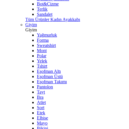
Bot&Çizme
Terlik
Sandalet
Tüm Ürünler Kadın Ayakkabı
Giyim
Giyim
Yağmurluk
Forma
Sweatshirt
Mont
Polar
Yelek
Tshirt
Eşofman Altı
Eşofman Üstü
Eşofman Takımı
Pantolon
Tayt
Bra
Atlet
Şort
Etek
Elbise
Mayo
Bikini