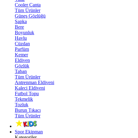
Cooler Çanta
Tüm Ürünler
Güneş Gözlüğü
Şapka
Bere
Boyunluk
Havlu
Cüzdan
Parfüm
Kemer
Eldiven
Gözlük
Taban
Tüm Ürünler
Antrenman Eldiveni
Kaleci Eldiveni
Futbol Topu
Tekmelik
Tozluk
Burun Tıkacı
Tüm Ürünler
Spor Ekipman
Kategoriler