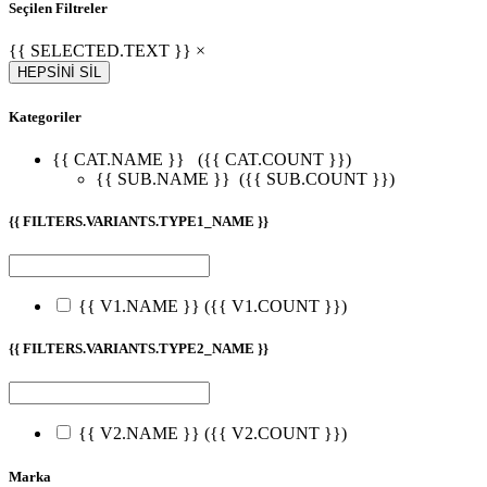
Seçilen Filtreler
{{ SELECTED.TEXT }} ×
HEPSİNİ SİL
Kategoriler
{{ CAT.NAME }}
({{ CAT.COUNT }})
{{ SUB.NAME }}
({{ SUB.COUNT }})
{{ FILTERS.VARIANTS.TYPE1_NAME }}
{{ V1.NAME }}
({{ V1.COUNT }})
{{ FILTERS.VARIANTS.TYPE2_NAME }}
{{ V2.NAME }}
({{ V2.COUNT }})
Marka