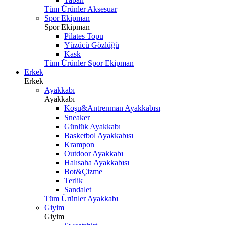
Tüm Ürünler Aksesuar
Spor Ekipman
Spor Ekipman
Pilates Topu
Yüzücü Gözlüğü
Kask
Tüm Ürünler Spor Ekipman
Erkek
Erkek
Ayakkabı
Ayakkabı
Koşu&Antrenman Ayakkabısı
Sneaker
Günlük Ayakkabı
Basketbol Ayakkabısı
Krampon
Outdoor Ayakkabı
Halısaha Ayakkabısı
Bot&Çizme
Terlik
Sandalet
Tüm Ürünler Ayakkabı
Giyim
Giyim