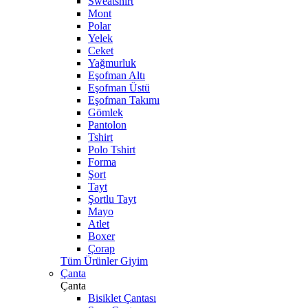
Sweatshirt
Mont
Polar
Yelek
Ceket
Yağmurluk
Eşofman Altı
Eşofman Üstü
Eşofman Takımı
Gömlek
Pantolon
Tshirt
Polo Tshirt
Forma
Şort
Tayt
Şortlu Tayt
Mayo
Atlet
Boxer
Çorap
Tüm Ürünler Giyim
Çanta
Çanta
Bisiklet Çantası