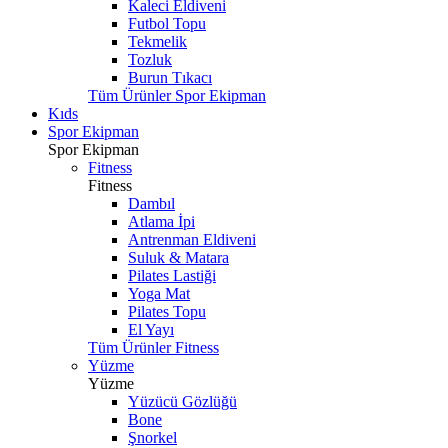
Kaleci Eldiveni
Futbol Topu
Tekmelik
Tozluk
Burun Tıkacı
Tüm Ürünler Spor Ekipman
Kıds
Spor Ekipman
Spor Ekipman
Fitness
Fitness
Dambıl
Atlama İpi
Antrenman Eldiveni
Suluk & Matara
Pilates Lastiği
Yoga Mat
Pilates Topu
El Yayı
Tüm Ürünler Fitness
Yüzme
Yüzme
Yüzücü Gözlüğü
Bone
Şnorkel