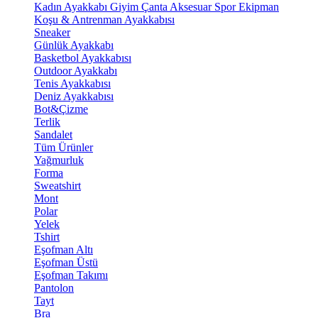
Kadın Ayakkabı
Giyim
Çanta
Aksesuar
Spor Ekipman
Koşu & Antrenman Ayakkabısı
Sneaker
Günlük Ayakkabı
Basketbol Ayakkabısı
Outdoor Ayakkabı
Tenis Ayakkabısı
Deniz Ayakkabısı
Bot&Çizme
Terlik
Sandalet
Tüm Ürünler
Yağmurluk
Forma
Sweatshirt
Mont
Polar
Yelek
Tshirt
Eşofman Altı
Eşofman Üstü
Eşofman Takımı
Pantolon
Tayt
Bra