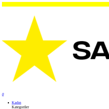
O
0
Kadın
Kategoriler