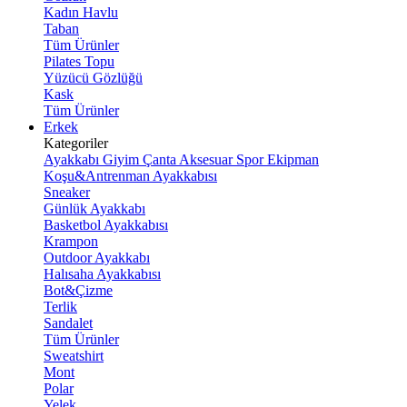
Kadın Havlu
Taban
Tüm Ürünler
Pilates Topu
Yüzücü Gözlüğü
Kask
Tüm Ürünler
Erkek
Kategoriler
Ayakkabı
Giyim
Çanta
Aksesuar
Spor Ekipman
Koşu&Antrenman Ayakkabısı
Sneaker
Günlük Ayakkabı
Basketbol Ayakkabısı
Krampon
Outdoor Ayakkabı
Halısaha Ayakkabısı
Bot&Çizme
Terlik
Sandalet
Tüm Ürünler
Sweatshirt
Mont
Polar
Yelek