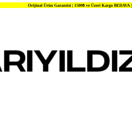
rijinal Ürün Garantisi | 1500₺ ve Üzeri Kargo BEDAVA | Dünya Markala