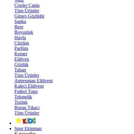
Cooler Çanta
Tüm Ürünler
Güneş Gözlüğü
Şapka
Bere
Boyunluk
Havlu
Cüzdan
Parfüm
Kemer
Eldiven
Gözlük
Taban
Tüm Ürünler
Antrenman Eldiveni
Kaleci Eldiveni
Futbol Topu
Tekmelik
Tozluk
Burun Tıkacı
Tüm Ürünler
Spor Ekipman
Kategoriler