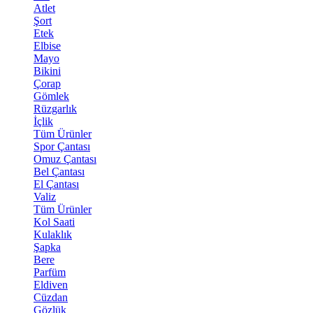
Atlet
Şort
Etek
Elbise
Mayo
Bikini
Çorap
Gömlek
Rüzgarlık
İçlik
Tüm Ürünler
Spor Çantası
Omuz Çantası
Bel Çantası
El Çantası
Valiz
Tüm Ürünler
Kol Saati
Kulaklık
Şapka
Bere
Parfüm
Eldiven
Cüzdan
Gözlük