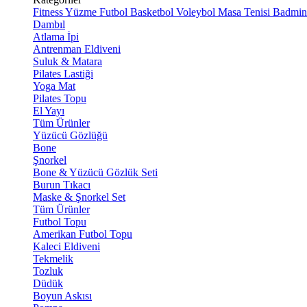
Fitness
Yüzme
Futbol
Basketbol
Voleybol
Masa Tenisi
Badmin
Dambıl
Atlama İpi
Antrenman Eldiveni
Suluk & Matara
Pilates Lastiği
Yoga Mat
Pilates Topu
El Yayı
Tüm Ürünler
Yüzücü Gözlüğü
Bone
Şnorkel
Bone & Yüzücü Gözlük Seti
Burun Tıkacı
Maske & Şnorkel Set
Tüm Ürünler
Futbol Topu
Amerikan Futbol Topu
Kaleci Eldiveni
Tekmelik
Tozluk
Düdük
Boyun Askısı