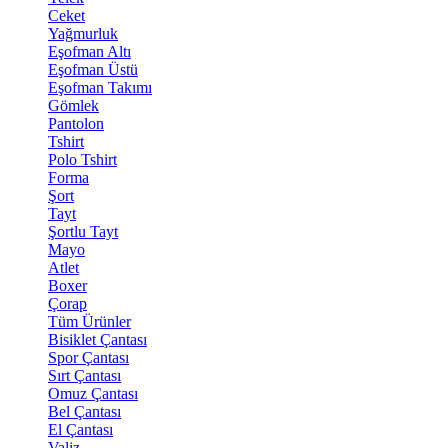
Ceket
Yağmurluk
Eşofman Altı
Eşofman Üstü
Eşofman Takımı
Gömlek
Pantolon
Tshirt
Polo Tshirt
Forma
Şort
Tayt
Şortlu Tayt
Mayo
Atlet
Boxer
Çorap
Tüm Ürünler
Bisiklet Çantası
Spor Çantası
Sırt Çantası
Omuz Çantası
Bel Çantası
El Çantası
Valiz