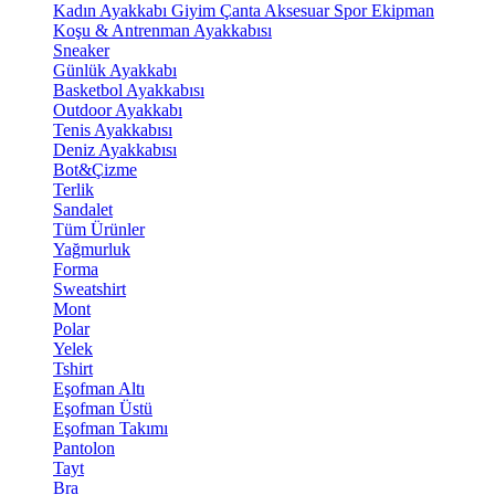
Kadın Ayakkabı
Giyim
Çanta
Aksesuar
Spor Ekipman
Koşu & Antrenman Ayakkabısı
Sneaker
Günlük Ayakkabı
Basketbol Ayakkabısı
Outdoor Ayakkabı
Tenis Ayakkabısı
Deniz Ayakkabısı
Bot&Çizme
Terlik
Sandalet
Tüm Ürünler
Yağmurluk
Forma
Sweatshirt
Mont
Polar
Yelek
Tshirt
Eşofman Altı
Eşofman Üstü
Eşofman Takımı
Pantolon
Tayt
Bra