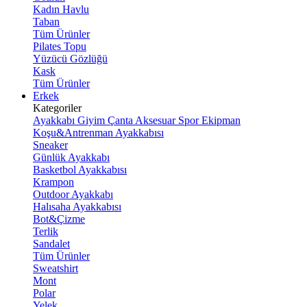
Kadın Havlu
Taban
Tüm Ürünler
Pilates Topu
Yüzücü Gözlüğü
Kask
Tüm Ürünler
Erkek
Kategoriler
Ayakkabı
Giyim
Çanta
Aksesuar
Spor Ekipman
Koşu&Antrenman Ayakkabısı
Sneaker
Günlük Ayakkabı
Basketbol Ayakkabısı
Krampon
Outdoor Ayakkabı
Halısaha Ayakkabısı
Bot&Çizme
Terlik
Sandalet
Tüm Ürünler
Sweatshirt
Mont
Polar
Yelek