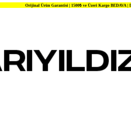
ijinal Ürün Garantisi | 1500₺ ve Üzeri Kargo BEDAVA | Dünya Markaları