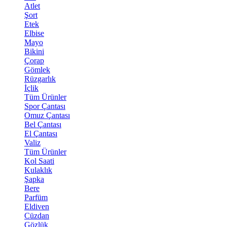
Atlet
Şort
Etek
Elbise
Mayo
Bikini
Çorap
Gömlek
Rüzgarlık
İçlik
Tüm Ürünler
Spor Çantası
Omuz Çantası
Bel Çantası
El Çantası
Valiz
Tüm Ürünler
Kol Saati
Kulaklık
Şapka
Bere
Parfüm
Eldiven
Cüzdan
Gözlük