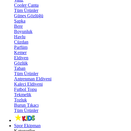
Cooler Çanta
Tüm Ürünler
Güneş Gözlüğü
Şapka
Bere
Boyunluk
Havlu
Cüzdan
Parfüm
Kemer
Eldiven
Gözlük
Taban
Tüm Ürünler
Antrenman Eldiveni
Kaleci Eldiveni
Futbol Topu
Tekmelik
Tozluk
Burun Tıkacı
Tüm Ürünler
Spor Ekipman
Kategoriler