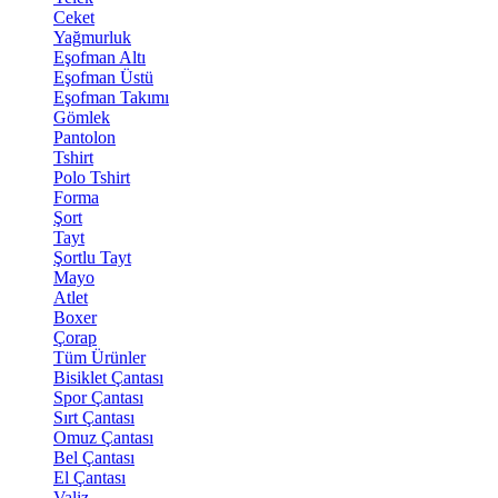
Ceket
Yağmurluk
Eşofman Altı
Eşofman Üstü
Eşofman Takımı
Gömlek
Pantolon
Tshirt
Polo Tshirt
Forma
Şort
Tayt
Şortlu Tayt
Mayo
Atlet
Boxer
Çorap
Tüm Ürünler
Bisiklet Çantası
Spor Çantası
Sırt Çantası
Omuz Çantası
Bel Çantası
El Çantası
Valiz