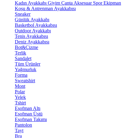
Kadın Ayakkabı
Giyim
Çanta
Aksesuar
Spor Ekipman
Koşu & Antrenman Ayakkabısı
Sneaker
Günlük Ayakkabı
Basketbol Ayakkabısı
Outdoor Ayakkabı
Tenis Ayakkabısı
Deniz Ayakkabısı
Bot&Çizme
Terlik
Sandalet
Tüm Ürünler
Yağmurluk
Forma
Sweatshirt
Mont
Polar
Yelek
Tshirt
Eşofman Altı
Eşofman Üstü
Eşofman Takımı
Pantolon
Tayt
Bra