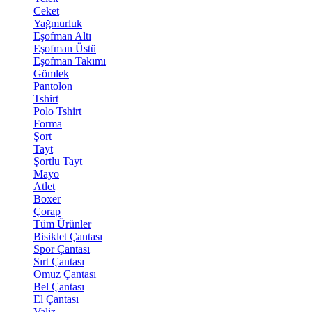
Ceket
Yağmurluk
Eşofman Altı
Eşofman Üstü
Eşofman Takımı
Gömlek
Pantolon
Tshirt
Polo Tshirt
Forma
Şort
Tayt
Şortlu Tayt
Mayo
Atlet
Boxer
Çorap
Tüm Ürünler
Bisiklet Çantası
Spor Çantası
Sırt Çantası
Omuz Çantası
Bel Çantası
El Çantası
Valiz