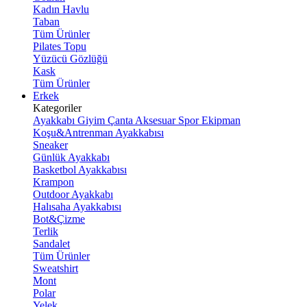
Kadın Havlu
Taban
Tüm Ürünler
Pilates Topu
Yüzücü Gözlüğü
Kask
Tüm Ürünler
Erkek
Kategoriler
Ayakkabı
Giyim
Çanta
Aksesuar
Spor Ekipman
Koşu&Antrenman Ayakkabısı
Sneaker
Günlük Ayakkabı
Basketbol Ayakkabısı
Krampon
Outdoor Ayakkabı
Halısaha Ayakkabısı
Bot&Çizme
Terlik
Sandalet
Tüm Ürünler
Sweatshirt
Mont
Polar
Yelek