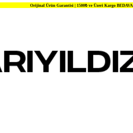
Orijinal Ürün Garantisi | 1500₺ ve Üzeri Kargo BEDAVA | Dünya Markal