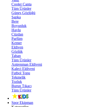
Cooler Çanta
Tüm Ürünler
Güneş Gözlüğü
Şapka
Bere
Boyunluk
Havlu
Cüzdan
Parfüm
Kemer
Eldiven
Gözlük
Taban
Tüm Ürünler
Antrenman Eldiveni
Kaleci Eldiveni
Futbol Topu
Tekmelik
Tozluk
Burun Tıkacı
Tüm Ürünler
Spor Ekipman
Kategoriler