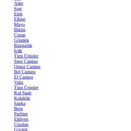
Atlet
Şort
Etek
Elbise
Mayo
Bikini
Çorap
Gömlek
Rüzgarlık
İçlik
Tüm Ürünler
Spor Çantası
Omuz Çantası
Bel Çantası
El Çantası
Valiz
Tüm Ürünler
Kol Saati
Kulaklık
Şapka
Bere
Parfüm
Eldiven
Cüzdan
Gözlük