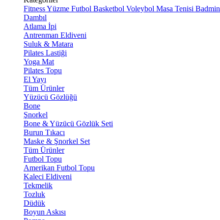
Fitness
Yüzme
Futbol
Basketbol
Voleybol
Masa Tenisi
Badmin
Dambıl
Atlama İpi
Antrenman Eldiveni
Suluk & Matara
Pilates Lastiği
Yoga Mat
Pilates Topu
El Yayı
Tüm Ürünler
Yüzücü Gözlüğü
Bone
Şnorkel
Bone & Yüzücü Gözlük Seti
Burun Tıkacı
Maske & Şnorkel Set
Tüm Ürünler
Futbol Topu
Amerikan Futbol Topu
Kaleci Eldiveni
Tekmelik
Tozluk
Düdük
Boyun Askısı