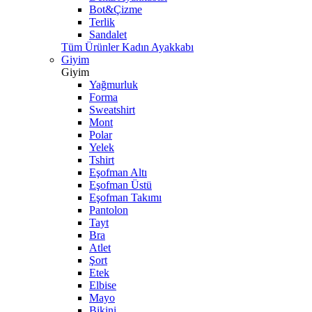
Bot&Çizme
Terlik
Sandalet
Tüm Ürünler Kadın Ayakkabı
Giyim
Giyim
Yağmurluk
Forma
Sweatshirt
Mont
Polar
Yelek
Tshirt
Eşofman Altı
Eşofman Üstü
Eşofman Takımı
Pantolon
Tayt
Bra
Atlet
Şort
Etek
Elbise
Mayo
Bikini