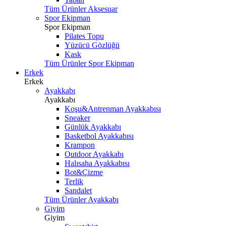
Tüm Ürünler Aksesuar
Spor Ekipman
Spor Ekipman
Pilates Topu
Yüzücü Gözlüğü
Kask
Tüm Ürünler Spor Ekipman
Erkek
Erkek
Ayakkabı
Ayakkabı
Koşu&Antrenman Ayakkabısı
Sneaker
Günlük Ayakkabı
Basketbol Ayakkabısı
Krampon
Outdoor Ayakkabı
Halısaha Ayakkabısı
Bot&Çizme
Terlik
Sandalet
Tüm Ürünler Ayakkabı
Giyim
Giyim