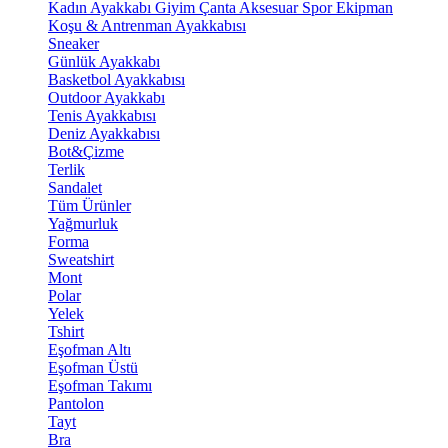
Kadın Ayakkabı
Giyim
Çanta
Aksesuar
Spor Ekipman
Koşu & Antrenman Ayakkabısı
Sneaker
Günlük Ayakkabı
Basketbol Ayakkabısı
Outdoor Ayakkabı
Tenis Ayakkabısı
Deniz Ayakkabısı
Bot&Çizme
Terlik
Sandalet
Tüm Ürünler
Yağmurluk
Forma
Sweatshirt
Mont
Polar
Yelek
Tshirt
Eşofman Altı
Eşofman Üstü
Eşofman Takımı
Pantolon
Tayt
Bra