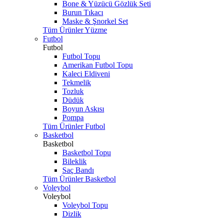
Bone & Yüzücü Gözlük Seti
Burun Tıkacı
Maske & Şnorkel Set
Tüm Ürünler Yüzme
Futbol
Futbol
Futbol Topu
Amerikan Futbol Topu
Kaleci Eldiveni
Tekmelik
Tozluk
Düdük
Boyun Askısı
Pompa
Tüm Ürünler Futbol
Basketbol
Basketbol
Basketbol Topu
Bileklik
Saç Bandı
Tüm Ürünler Basketbol
Voleybol
Voleybol
Voleybol Topu
Dizlik