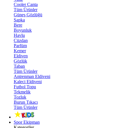
Cooler Çanta
Tüm Ürünler
Güneş Gözlüğü
Şapka
Bere
Boyunluk
Havlu
Cüzdan
Parfüm
Kemer
Eldiven
Gözlük
Taban
Tüm Ürünler
Antrenman Eldiveni
Kaleci Eldiveni
Futbol Topu
Tekmelik
Tozluk
Burun Tıkacı
Tüm Ürünler
Spor Ekipman
Kategoriler