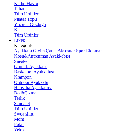
Kadın Havlu
Taban
Tüm Ürünler
Pilates Topu
Yüzücü Gözlüğü
Kask
Tüm Ürünler
Erkek
Kategoriler
Ayakkabı
Giyim
Çanta
Aksesuar
Spor Ekipman
Koşu&Antrenman Ayakkabısı
Sneaker
Günlük Ayakkabı
Basketbol Ayakkabısı
Krampon
Outdoor Ayakkabı
Halısaha Ayakkabısı
Bot&Çizme
Terlik
Sandalet
Tüm Ürünler
Sweatshirt
Mont
Polar
Yelek