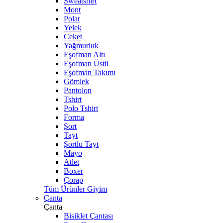
Sweatshirt
Mont
Polar
Yelek
Ceket
Yağmurluk
Eşofman Altı
Eşofman Üstü
Eşofman Takımı
Gömlek
Pantolon
Tshirt
Polo Tshirt
Forma
Şort
Tayt
Şortlu Tayt
Mayo
Atlet
Boxer
Çorap
Tüm Ürünler Giyim
Çanta
Çanta
Bisiklet Çantası