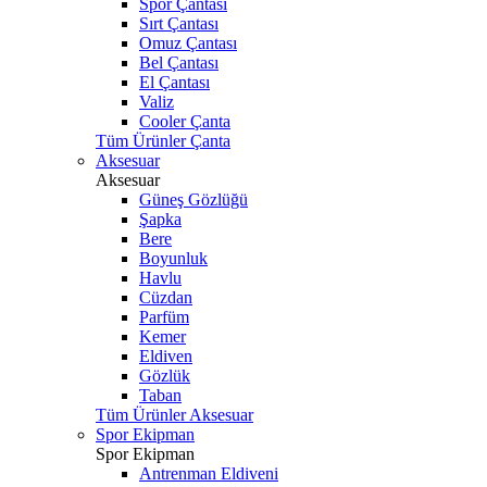
Spor Çantası
Sırt Çantası
Omuz Çantası
Bel Çantası
El Çantası
Valiz
Cooler Çanta
Tüm Ürünler Çanta
Aksesuar
Aksesuar
Güneş Gözlüğü
Şapka
Bere
Boyunluk
Havlu
Cüzdan
Parfüm
Kemer
Eldiven
Gözlük
Taban
Tüm Ürünler Aksesuar
Spor Ekipman
Spor Ekipman
Antrenman Eldiveni