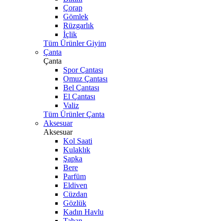
Çorap
Gömlek
Rüzgarlık
İçlik
Tüm Ürünler Giyim
Çanta
Çanta
Spor Çantası
Omuz Çantası
Bel Çantası
El Çantası
Valiz
Tüm Ürünler Çanta
Aksesuar
Aksesuar
Kol Saati
Kulaklık
Şapka
Bere
Parfüm
Eldiven
Cüzdan
Gözlük
Kadın Havlu
Taban