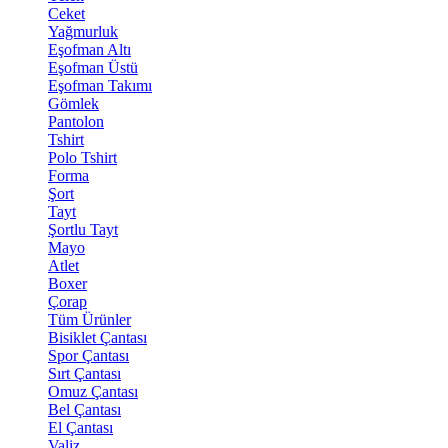
Ceket
Yağmurluk
Eşofman Altı
Eşofman Üstü
Eşofman Takımı
Gömlek
Pantolon
Tshirt
Polo Tshirt
Forma
Şort
Tayt
Şortlu Tayt
Mayo
Atlet
Boxer
Çorap
Tüm Ürünler
Bisiklet Çantası
Spor Çantası
Sırt Çantası
Omuz Çantası
Bel Çantası
El Çantası
Valiz