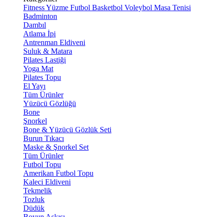
Fitness
Yüzme
Futbol
Basketbol
Voleybol
Masa Tenisi
Badminton
Dambıl
Atlama İpi
Antrenman Eldiveni
Suluk & Matara
Pilates Lastiği
Yoga Mat
Pilates Topu
El Yayı
Tüm Ürünler
Yüzücü Gözlüğü
Bone
Şnorkel
Bone & Yüzücü Gözlük Seti
Burun Tıkacı
Maske & Şnorkel Set
Tüm Ürünler
Futbol Topu
Amerikan Futbol Topu
Kaleci Eldiveni
Tekmelik
Tozluk
Düdük
Boyun Askısı