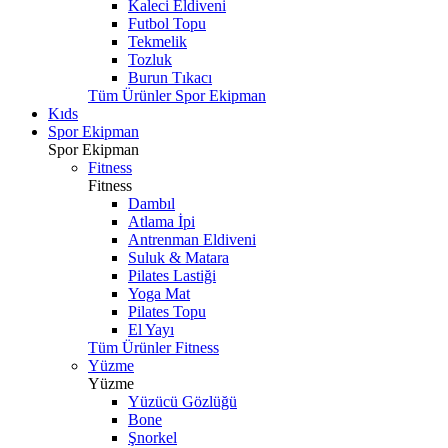
Kaleci Eldiveni
Futbol Topu
Tekmelik
Tozluk
Burun Tıkacı
Tüm Ürünler Spor Ekipman
Kıds
Spor Ekipman
Spor Ekipman
Fitness
Fitness
Dambıl
Atlama İpi
Antrenman Eldiveni
Suluk & Matara
Pilates Lastiği
Yoga Mat
Pilates Topu
El Yayı
Tüm Ürünler Fitness
Yüzme
Yüzme
Yüzücü Gözlüğü
Bone
Şnorkel