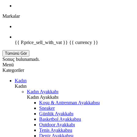
Markalar
{{ P.price_sell_with_vat }} {{ currency }}
Tümünü Gör
Sonuç bulunamadı.
Menü
Kategoriler
Kadın
Kadın
Kadın Ayakkabı
Kadın Ayakkabı
Koşu & Antrenman Ayakkabısı
Sneaker
Günlük Ayakkabı
Basketbol Ayakkabısı
Outdoor Ayakkabı
Tenis Ayakkabısı
Deniz Ayakkabısı