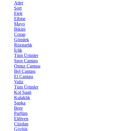
Atlet
Şort
Etek
Elbise
Mayo
Bikini
Çorap
Gömlek
Rüzgarlık
İçlik
Tüm Ürünler
Spor Çantası
Omuz Çantası
Bel Çantası
El Çantası
Valiz
Tüm Ürünler
Kol Saati
Kulaklık
Şapka
Bere
Parfüm
Eldiven
Cüzdan
Gözlük