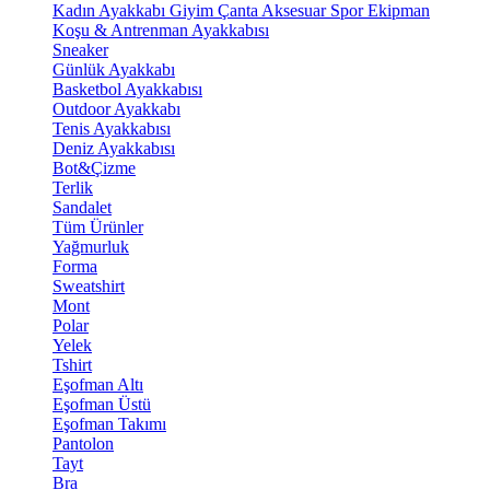
Kadın Ayakkabı
Giyim
Çanta
Aksesuar
Spor Ekipman
Koşu & Antrenman Ayakkabısı
Sneaker
Günlük Ayakkabı
Basketbol Ayakkabısı
Outdoor Ayakkabı
Tenis Ayakkabısı
Deniz Ayakkabısı
Bot&Çizme
Terlik
Sandalet
Tüm Ürünler
Yağmurluk
Forma
Sweatshirt
Mont
Polar
Yelek
Tshirt
Eşofman Altı
Eşofman Üstü
Eşofman Takımı
Pantolon
Tayt
Bra