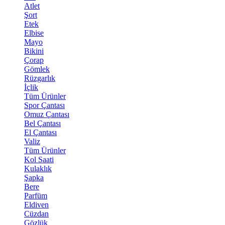
Atlet
Şort
Etek
Elbise
Mayo
Bikini
Çorap
Gömlek
Rüzgarlık
İçlik
Tüm Ürünler
Spor Çantası
Omuz Çantası
Bel Çantası
El Çantası
Valiz
Tüm Ürünler
Kol Saati
Kulaklık
Şapka
Bere
Parfüm
Eldiven
Cüzdan
Gözlük