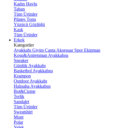
Kadın Havlu
Taban
Tüm Ürünler
Pilates Topu
Yüzücü Gözlüğü
Kask
Tüm Ürünler
Erkek
Kategoriler
Ayakkabı
Giyim
Çanta
Aksesuar
Spor Ekipman
Koşu&Antrenman Ayakkabısı
Sneaker
Günlük Ayakkabı
Basketbol Ayakkabısı
Krampon
Outdoor Ayakkabı
Halısaha Ayakkabısı
Bot&Çizme
Terlik
Sandalet
Tüm Ürünler
Sweatshirt
Mont
Polar
Yelek