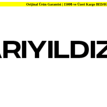
Orijinal Ürün Garantisi | 1500₺ ve Üzeri Kargo BEDAVA | Dünya Marka