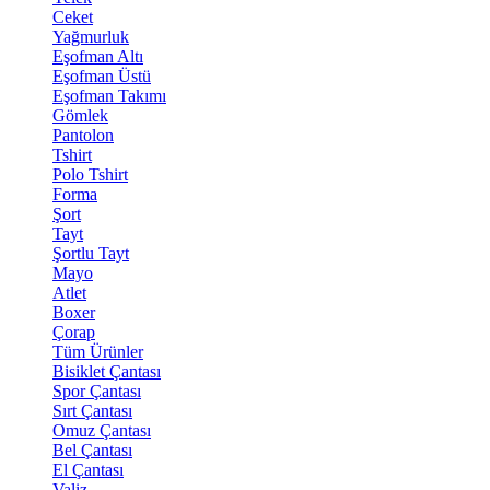
Ceket
Yağmurluk
Eşofman Altı
Eşofman Üstü
Eşofman Takımı
Gömlek
Pantolon
Tshirt
Polo Tshirt
Forma
Şort
Tayt
Şortlu Tayt
Mayo
Atlet
Boxer
Çorap
Tüm Ürünler
Bisiklet Çantası
Spor Çantası
Sırt Çantası
Omuz Çantası
Bel Çantası
El Çantası
Valiz