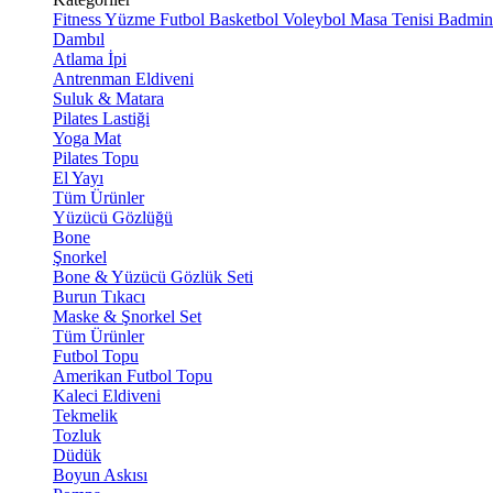
Fitness
Yüzme
Futbol
Basketbol
Voleybol
Masa Tenisi
Badmin
Dambıl
Atlama İpi
Antrenman Eldiveni
Suluk & Matara
Pilates Lastiği
Yoga Mat
Pilates Topu
El Yayı
Tüm Ürünler
Yüzücü Gözlüğü
Bone
Şnorkel
Bone & Yüzücü Gözlük Seti
Burun Tıkacı
Maske & Şnorkel Set
Tüm Ürünler
Futbol Topu
Amerikan Futbol Topu
Kaleci Eldiveni
Tekmelik
Tozluk
Düdük
Boyun Askısı