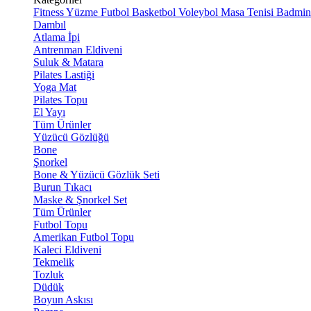
Fitness
Yüzme
Futbol
Basketbol
Voleybol
Masa Tenisi
Badmin
Dambıl
Atlama İpi
Antrenman Eldiveni
Suluk & Matara
Pilates Lastiği
Yoga Mat
Pilates Topu
El Yayı
Tüm Ürünler
Yüzücü Gözlüğü
Bone
Şnorkel
Bone & Yüzücü Gözlük Seti
Burun Tıkacı
Maske & Şnorkel Set
Tüm Ürünler
Futbol Topu
Amerikan Futbol Topu
Kaleci Eldiveni
Tekmelik
Tozluk
Düdük
Boyun Askısı