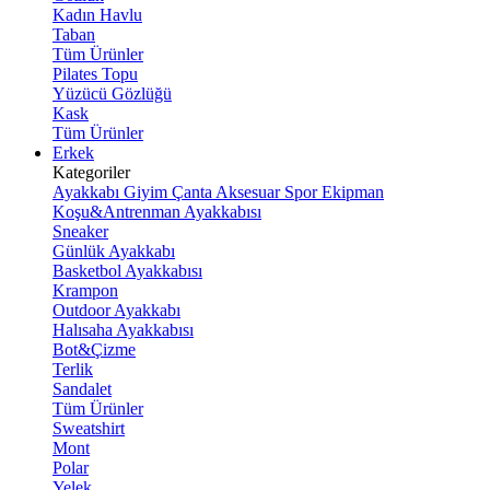
Kadın Havlu
Taban
Tüm Ürünler
Pilates Topu
Yüzücü Gözlüğü
Kask
Tüm Ürünler
Erkek
Kategoriler
Ayakkabı
Giyim
Çanta
Aksesuar
Spor Ekipman
Koşu&Antrenman Ayakkabısı
Sneaker
Günlük Ayakkabı
Basketbol Ayakkabısı
Krampon
Outdoor Ayakkabı
Halısaha Ayakkabısı
Bot&Çizme
Terlik
Sandalet
Tüm Ürünler
Sweatshirt
Mont
Polar
Yelek