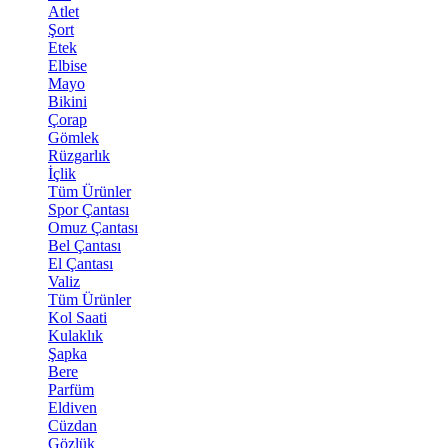
Atlet
Şort
Etek
Elbise
Mayo
Bikini
Çorap
Gömlek
Rüzgarlık
İçlik
Tüm Ürünler
Spor Çantası
Omuz Çantası
Bel Çantası
El Çantası
Valiz
Tüm Ürünler
Kol Saati
Kulaklık
Şapka
Bere
Parfüm
Eldiven
Cüzdan
Gözlük