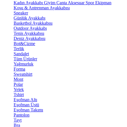
Kadın Ayakkabı
Giyim
Çanta
Aksesuar
Spor Ekipman
Koşu & Antrenman Ayakkabısı
Sneaker
Günlük Ayakkabı
Basketbol Ayakkabısı
Outdoor Ayakkabı
Tenis Ayakkabısı
Deniz Ayakkabısı
Bot&Çizme
Terlik
Sandalet
Tüm Ürünler
Yağmurluk
Forma
Sweatshirt
Mont
Polar
Yelek
Tshirt
Eşofman Altı
Eşofman Üstü
Eşofman Takımı
Pantolon
Tayt
Bra