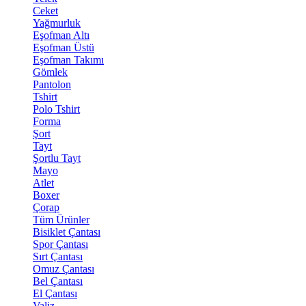
Ceket
Yağmurluk
Eşofman Altı
Eşofman Üstü
Eşofman Takımı
Gömlek
Pantolon
Tshirt
Polo Tshirt
Forma
Şort
Tayt
Şortlu Tayt
Mayo
Atlet
Boxer
Çorap
Tüm Ürünler
Bisiklet Çantası
Spor Çantası
Sırt Çantası
Omuz Çantası
Bel Çantası
El Çantası
Valiz