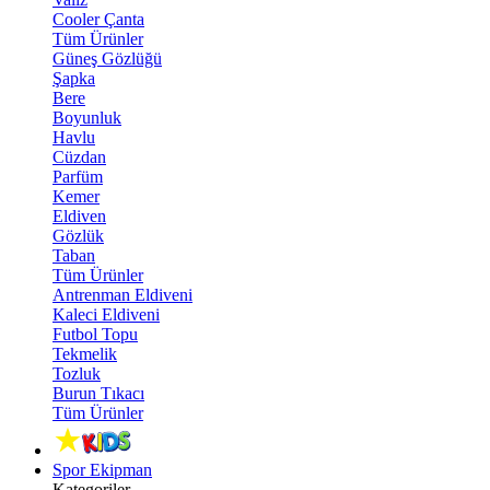
Cooler Çanta
Tüm Ürünler
Güneş Gözlüğü
Şapka
Bere
Boyunluk
Havlu
Cüzdan
Parfüm
Kemer
Eldiven
Gözlük
Taban
Tüm Ürünler
Antrenman Eldiveni
Kaleci Eldiveni
Futbol Topu
Tekmelik
Tozluk
Burun Tıkacı
Tüm Ürünler
Spor Ekipman
Kategoriler