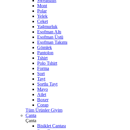
Sweatshirt
Mont
Polar
Yelek
Ceket
Yağmurluk
Eşofman Altı
Eşofman Üstü
Eşofman Takımı
Gömlek
Pantolon
Tshirt
Polo Tshirt
Forma
Şort
Tayt
Şortlu Tayt
Mayo
Atlet
Boxer
Çorap
Tüm Ürünler Giyim
Çanta
Çanta
Bisiklet Çantası