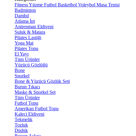
Fitness
Yüzme
Futbol
Basketbol
Voleybol
Masa Tenisi
Badminton
Dambıl
Atlama İpi
Antrenman Eldiveni
Suluk & Matara
Pilates Lastiği
Yoga Mat
Pilates Topu
El Yayı
Tüm Ürünler
Yüzücü Gözlüğü
Bone
Şnorkel
Bone & Yüzücü Gözlük Seti
Burun Tıkacı
Maske & Şnorkel Set
Tüm Ürünler
Futbol Topu
Amerikan Futbol Topu
Kaleci Eldiveni
Tekmelik
Tozluk
Düdük
Boyun Askısı