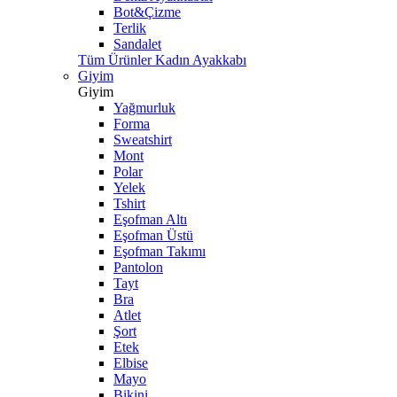
Bot&Çizme
Terlik
Sandalet
Tüm Ürünler Kadın Ayakkabı
Giyim
Giyim
Yağmurluk
Forma
Sweatshirt
Mont
Polar
Yelek
Tshirt
Eşofman Altı
Eşofman Üstü
Eşofman Takımı
Pantolon
Tayt
Bra
Atlet
Şort
Etek
Elbise
Mayo
Bikini