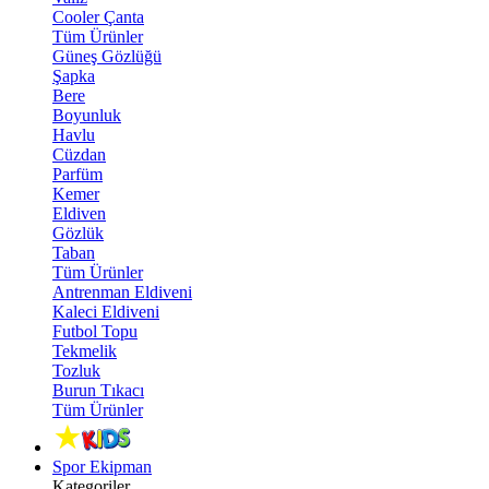
Cooler Çanta
Tüm Ürünler
Güneş Gözlüğü
Şapka
Bere
Boyunluk
Havlu
Cüzdan
Parfüm
Kemer
Eldiven
Gözlük
Taban
Tüm Ürünler
Antrenman Eldiveni
Kaleci Eldiveni
Futbol Topu
Tekmelik
Tozluk
Burun Tıkacı
Tüm Ürünler
Spor Ekipman
Kategoriler