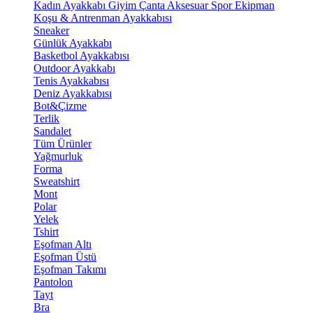
Kadın Ayakkabı
Giyim
Çanta
Aksesuar
Spor Ekipman
Koşu & Antrenman Ayakkabısı
Sneaker
Günlük Ayakkabı
Basketbol Ayakkabısı
Outdoor Ayakkabı
Tenis Ayakkabısı
Deniz Ayakkabısı
Bot&Çizme
Terlik
Sandalet
Tüm Ürünler
Yağmurluk
Forma
Sweatshirt
Mont
Polar
Yelek
Tshirt
Eşofman Altı
Eşofman Üstü
Eşofman Takımı
Pantolon
Tayt
Bra