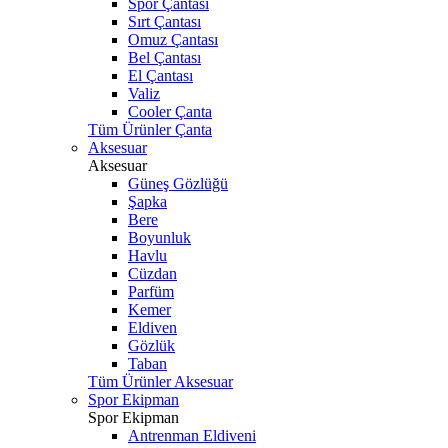
Spor Çantası
Sırt Çantası
Omuz Çantası
Bel Çantası
El Çantası
Valiz
Cooler Çanta
Tüm Ürünler Çanta
Aksesuar
Aksesuar
Güneş Gözlüğü
Şapka
Bere
Boyunluk
Havlu
Cüzdan
Parfüm
Kemer
Eldiven
Gözlük
Taban
Tüm Ürünler Aksesuar
Spor Ekipman
Spor Ekipman
Antrenman Eldiveni