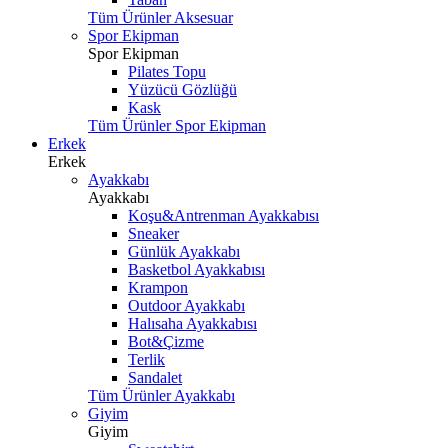
Tüm Ürünler Aksesuar
Spor Ekipman
Spor Ekipman
Pilates Topu
Yüzücü Gözlüğü
Kask
Tüm Ürünler Spor Ekipman
Erkek
Erkek
Ayakkabı
Ayakkabı
Koşu&Antrenman Ayakkabısı
Sneaker
Günlük Ayakkabı
Basketbol Ayakkabısı
Krampon
Outdoor Ayakkabı
Halısaha Ayakkabısı
Bot&Çizme
Terlik
Sandalet
Tüm Ürünler Ayakkabı
Giyim
Giyim