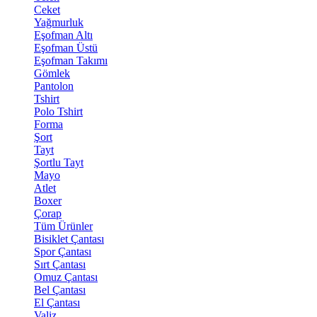
Ceket
Yağmurluk
Eşofman Altı
Eşofman Üstü
Eşofman Takımı
Gömlek
Pantolon
Tshirt
Polo Tshirt
Forma
Şort
Tayt
Şortlu Tayt
Mayo
Atlet
Boxer
Çorap
Tüm Ürünler
Bisiklet Çantası
Spor Çantası
Sırt Çantası
Omuz Çantası
Bel Çantası
El Çantası
Valiz