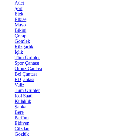
Atlet
Şort
Etek
Elbise
Mayo
Bikini
Çorap
Gömlek
Rüzgarlık
İçlik
Tüm Ürünler
Spor Çantası
Omuz Çantası
Bel Çantası
El Çantası
Valiz
Tüm Ürünler
Kol Saati
Kulaklık
Şapka
Bere
Parfüm
Eldiven
Cüzdan
Gözlük