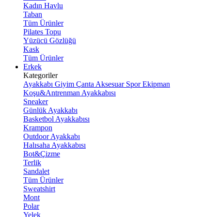
Kadın Havlu
Taban
Tüm Ürünler
Pilates Topu
Yüzücü Gözlüğü
Kask
Tüm Ürünler
Erkek
Kategoriler
Ayakkabı
Giyim
Çanta
Aksesuar
Spor Ekipman
Koşu&Antrenman Ayakkabısı
Sneaker
Günlük Ayakkabı
Basketbol Ayakkabısı
Krampon
Outdoor Ayakkabı
Halısaha Ayakkabısı
Bot&Çizme
Terlik
Sandalet
Tüm Ürünler
Sweatshirt
Mont
Polar
Yelek