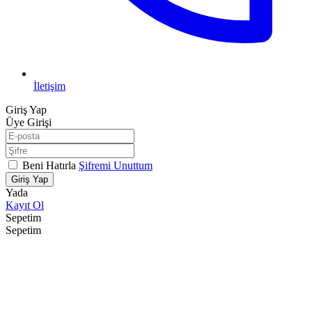
İletişim
Giriş Yap
Üye Girişi
Beni Hatırla
Şifremi Unuttum
Giriş Yap
Yada
Kayıt Ol
Sepetim
Sepetim