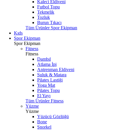
Kaleci Eldiveni
Futbol Topu
Tekmelik
Tozluk
Burun Tıkacı
Tüm Ürünler Spor Ekipman
Kıds
Spor Ekipman
Spor Ekipman
Fitness
Fitness
Dambıl
Atlama İpi
Antrenman Eldiveni
Suluk & Matara
Pilates Lastiği
Yoga Mat
Pilates Topu
El Yayı
Tüm Ürünler Fitness
Yüzme
Yüzme
Yüzücü Gözlüğü
Bone
Şnorkel