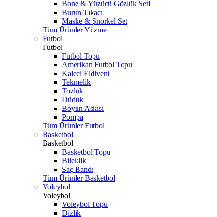
Bone & Yüzücü Gözlük Seti
Burun Tıkacı
Maske & Şnorkel Set
Tüm Ürünler Yüzme
Futbol
Futbol
Futbol Topu
Amerikan Futbol Topu
Kaleci Eldiveni
Tekmelik
Tozluk
Düdük
Boyun Askısı
Pompa
Tüm Ürünler Futbol
Basketbol
Basketbol
Basketbol Topu
Bileklik
Saç Bandı
Tüm Ürünler Basketbol
Voleybol
Voleybol
Voleybol Topu
Dizlik