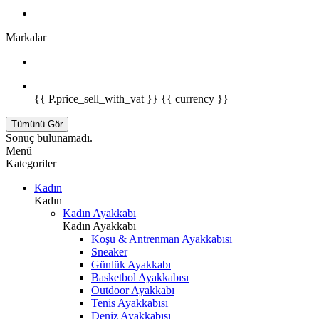
Markalar
{{ P.price_sell_with_vat }} {{ currency }}
Tümünü Gör
Sonuç bulunamadı.
Menü
Kategoriler
Kadın
Kadın
Kadın Ayakkabı
Kadın Ayakkabı
Koşu & Antrenman Ayakkabısı
Sneaker
Günlük Ayakkabı
Basketbol Ayakkabısı
Outdoor Ayakkabı
Tenis Ayakkabısı
Deniz Ayakkabısı