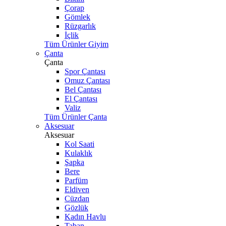
Çorap
Gömlek
Rüzgarlık
İçlik
Tüm Ürünler Giyim
Çanta
Çanta
Spor Çantası
Omuz Çantası
Bel Çantası
El Çantası
Valiz
Tüm Ürünler Çanta
Aksesuar
Aksesuar
Kol Saati
Kulaklık
Şapka
Bere
Parfüm
Eldiven
Cüzdan
Gözlük
Kadın Havlu
Taban